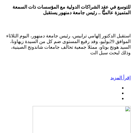
للتوسع في عقد الشراكات الدولية مع المؤسسات ذات السمعة
المتميزة عالميًّا .. رئيس جامعة دمنهور يستقبل
استقبل الدكتور إلهامي ترابيس، رئيس جامعة دمنهور، اليوم الثلاثاء
الموافق 29يوليو، وفد رفيع المستوى ضم كل من السيدة زيهاونا،
السيد هونج بوتاو، ممثلا جمعية تحالف جامعات شاندونج الصينية،
وذلك لبحث سبل الت
إقرأ المزيد