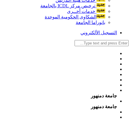
خدمات هيئة التدريس
ترخيص مركز ICDL بالجامعة
خدمات أخــرى
الشكاوى الحكومية الموحدة
بانوراما الجامعة
التسجيل الألكتروني
جامعة دمنهور
جامعة دمنهور