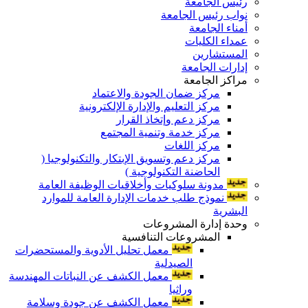
رئيس الجامعة
نواب رئيس الجامعة
أمناء الجامعة
عمداء الكليات
المستشارين
إدارات الجامعة
مراكز الجامعة
مركز ضمان الجودة والاعتماد
مركز التعليم والإدارة الإلكترونية
مركز دعم وإتخاذ القرار
مركز خدمة وتنمية المجتمع
مركز اللغات
مركز دعم وتسويق الإبتكار والتكنولوجيا (
الحاضنة التكنولوجية )
مدونة سلوكيات وأخلاقيات الوظيفة العامة
نموذج طلب خدمات الإدارة العامة للموارد
البشرية
وحدة إدارة المشروعات
المشروعات التنافسية
معمل تحليل الأدوية والمستحضرات
الصيدلية
معمل الكشف عن النباتات المهندسة
وراثيا
معمل الكشف عن جودة وسلامة