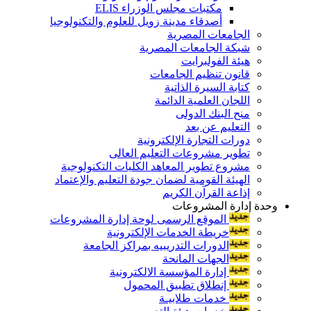
مكتبات مجلس الوزراء ELIS
أصدقاء مدينة زويل للعلوم والتكنولوجيا
الجامعات المصرية
شبكة الجامعات المصرية
هيئة الفولبرايت
قانون تنظيم الجامعات
كتابة السيرة الذاتية
اللجان العلمية الدائمة
منح البنك الدولى
التعليم عن بعد
دورات التجارة الإلكترونية
تطوير مشروعات التعليم العالى
مشروع تطوير المعاهد الكليات التكنولوجية
الهيئة القومية لضمان جودة التعليم والإعتماد
إذاعة القرآن الكريم
وحدة إدارة المشروعات
الموقع الرسمى لوحة إدارة المشروعات
خريطة الخدمات الإلكترونية
الدورات التدريبيه بمراكز الجامعة
الجهات المانحة
إدارة المؤسسة الالكترونية
إنطلاق تطبيق المحمول
خدمات طلابيـة