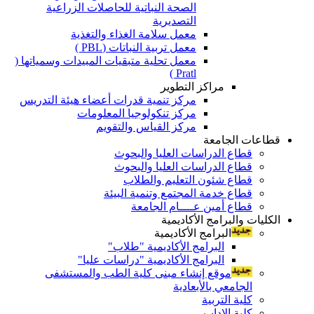
الصحة النباتية للحاصلات الزراعية
التصديرية
معمل سلامة الغذاء والتغذية
معمل تربية النباتات (PBL )
معمل تحلية متبقيات المبيدات وسمياتها (
Pratl )
مراكز التطوير
مركز تنمية قدرات أعضاء هيئة التدريس
مركز تنكولوجيا المعلومات
مركز القياس والتقويم
قطاعات الجامعة
قطاع الدراسات العليا والبحوث
قطاع الدراسات العليا والبحوث
قطاع شئون التعليم والطلاب
قطاع خدمة المجتمع وتنمية البيئة
قطاع أمين عــــام الجامعة
الكليات والبرامج الأكاديمية
البرامج الأكاديمية
البرامج الأكاديمية "طلاب"
البرامج الأكاديمية "دراسات عليا"
موقع إنشاء مبنى كلية الطب والمستشفى
الجامعي بالأبعادية
كلية التربية
كلية الاداب