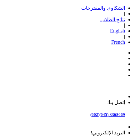
الشكاوى والمقترحات
|
نتائج الطلاب
|
English
|
French
إتصل بنا!
3368069-(045)(002)
البريد الإلكتروني!