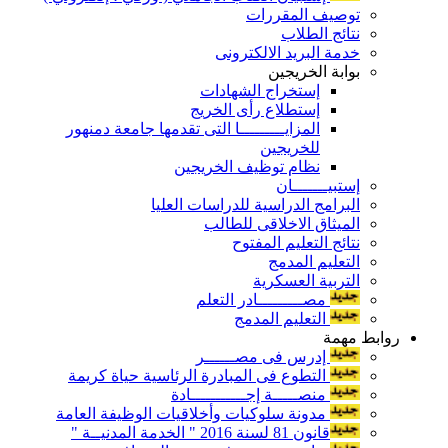
توصيف المقررات
نتائج الطلاب
خدمة البريد الالكترونى
بوابة الخريجين
إستخراج الشهادات
إستطلاع رأى الخريج
المزايـــــــــا التى تقدمها جامعة دمنهور
للخريجين
نظام توظيف الخريجين
إستبيـــــــان
البرامج الدراسية للدراسات العليا
الميثاق الاخلاقى للطالب
نتائج التعليم المفتوح
التعليم المدمج
التربية العسكرية
مصـــــــــادر التعلم
التعليم المدمج
روابط مهمة
إدرس فى مصــــــر
التطوع فى المبادرة الرئاسية حياة كريمة
منصـــــة إجـــــــــــادة
مدونة سلوكيات وأخلاقيات الوظيفة العامة
قانون 81 لسنة 2016 " الخدمة المدنيــة "