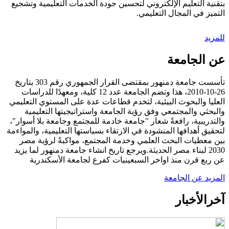
بتقنية التعليم الإلكتروني لتحسين جودة الخدمات التعليمية وتشجيع
التميز في المجال التعليمي.
للمزيد
عن الجامعة
تأسست جامعة دمنهور بمقتضى القرار الجمهوري رقم 303 بتاريخ
26-10-2010، هذا وتضم الجامعة عدد 12 كلية، ومعهدًا للدراسات
العليا والبحوث البيئية، لتخدم قطاعات عدة على المستوي التعليمي
والبحثي والمجتمعي وفق رؤية الجامعة واستراتيجيتها التعليمية
والتدريبية، رافعةً شعار "جامعة خادمة للمجتمع وجامعة بلا أسوار"،
لتحقيق أهدافها المنشودة في الارتقاء بسياستها التعليمية، والمواءمة
بين معطيات البحث العلمي وخدمة المجتمع، مواكبةً لرؤية مصر
2030 لبناء مصر الحديثة.ويرجع تاريخ انشاء جامعة دمنهور لما يزيد
عن ربع قرن منذ اواخر السبعينيات كفرع لجامعة الأسكندرية
المزيد عن الجامعة
آخر
الأخبار