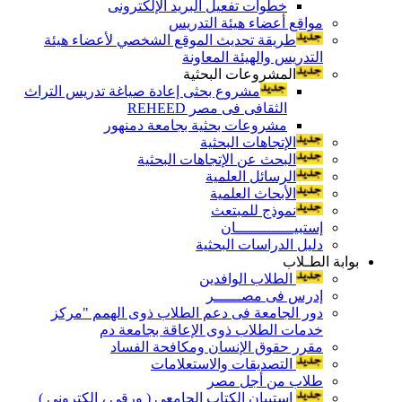
خطوات تفعيل البريد الإلكترونى
مواقع أعضاء هيئة التدريس
طريقة تحديث الموقع الشخصي لأعضاء هيئة
التدريس والهيئة المعاونة
المشروعات البحثية
مشروع بحثى إعادة صياغة تدريس التراث
الثقافى فى مصر REHEED
مشروعات بحثية بجامعة دمنهور
الإتجاهات البحثية
البحث عن الإتجاهات البحثية
الرسائل العلمية
الأبحاث العلمية
نموذج للمبتعث
إستبيـــــــــــــان
دليل الدراسات البحثية
بوابة الطـلاب
الطلاب الوافدين
إدرس فى مصــــــر
دور الجامعة فى دعم الطلاب ذوى الهمم "مركز
خدمات الطلاب ذوى الإعاقة بجامعة دم
مقرر حقوق الإنسان ومكافحة الفساد
التصديقات والاستعلامات
طلاب من أجل مصر
إستبيان الكتاب الجامعي ( ورقي ، إلكتروني )