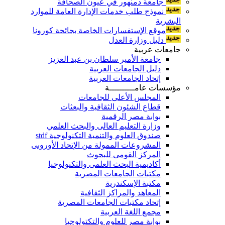
جامعة دمنهور في عيون الصحافة
نموذج طلب خدمات الإدارة العامة للموارد
البشرية
موقع الإستفسارات الخاصة بجائحة كورونا
دليل وزارة العدل
جامعات عربية
جامعة الأمير سلطان بن عبد العزيز
دليل الجامعات العربية
إتحاد الجامعات العربية
مؤسسات عامــــــــــة
المجلس الأعلى للجامعات
قطاع الشئون الثقافية والبعثات
بوابة مصر الرقمية
وزارة التعليم العالى والبحث العلمي
صندوق العلوم والتنمية التكنولوجية stdf
المشروعات الممولة من الإتحاد الأوروبى
المركز القومى للبحوث
أكاديمية البحث العلمى والتكنولوجيا
مكتبات الجامعات المصرية
مكتبة الإسكندرية
المعاهد والمراكز الثقافية
إتحاد مكتبات الجامعات المصرية
مجمع اللغة العربية
بوابة مصر للعلوم والتكتولوجيا