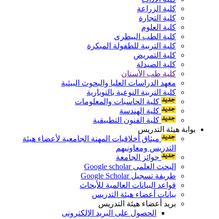
كلية الزراعة
كلية التجارة
كلية العلوم
كلية الطب البيطرى
كلية التربية للطفولة المبكرة
كلية التمريض
كلية الصيدلة
كلية طب الأسنان
معهد الدراسات العليا والبحوث البيئية
كلية التربية النوعية بالنوبارية
كلية الحاسبات والمعلومات
كلية الهندسة
كلية الفنون التطبيقية
بوابة هيئة التدريس
ميثاق أخلاقيات المهنة الجامعية لأعضاء هيئة
التدريس ومعاونيهم
جوائز الجامعة
البحث العلمى Google scholar
طريقة تسجيل Google Scholar
قواعد البيانات العالمية للأبحاث
بيانات أعضاء هيئة التدريس
بريد أعضاء هيئة التدريس
الحصول على البريد الإلكترونى