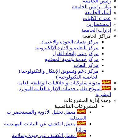
رئيس الجامعة
نواب رئيس الجامعة
أمناء الجامعة
عمداء الكليات
المستشارين
إدارات الجامعة
مراكز الجامعة
مركز ضمان الجودة والاعتماد
مركز التعليم والإدارة الإلكترونية
مركز دعم وإتخاذ القرار
مركز خدمة وتنمية المجتمع
مركز اللغات
مركز دعم وتسويق الإبتكار والتكنولوجيا (
الحاضنة التكنولوجية )
مدونة سلوكيات وأخلاقيات الوظيفة العامة
نموذج طلب خدمات الإدارة العامة للموارد
البشرية
وحدة إدارة المشروعات
المشروعات التنافسية
معمل تحليل الأدوية والمستحضرات
الصيدلية
معمل الكشف عن النباتات المهندسة
وراثيا
معمل الكشف عن جودة وسلامة