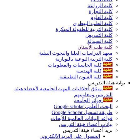
كلية الزراعة
كلية التجارة
كلية العلوم
كلية الطب البيطرى
كلية التربية للطفولة المبكرة
كلية التمريض
كلية الصيدلة
كلية طب الأسنان
معهد الدراسات العليا والبحوث البيئية
كلية التربية النوعية بالنوبارية
كلية الحاسبات والمعلومات
كلية الهندسة
كلية الفنون التطبيقية
بوابة هيئة التدريس
ميثاق أخلاقيات المهنة الجامعية لأعضاء هيئة
التدريس ومعاونيهم
جوائز الجامعة
البحث العلمى Google scholar
طريقة تسجيل Google Scholar
قواعد البيانات العالمية للأبحاث
بيانات أعضاء هيئة التدريس
بريد أعضاء هيئة التدريس
الحصول على البريد الإلكترونى