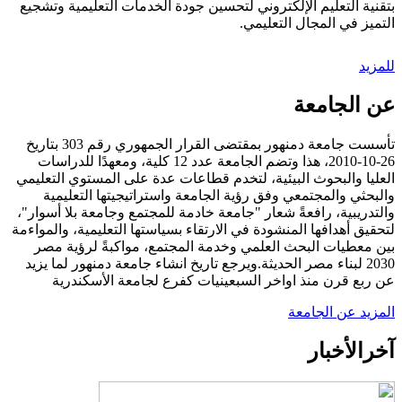
بتقنية التعليم الإلكتروني لتحسين جودة الخدمات التعليمية وتشجيع
التميز في المجال التعليمي.
للمزيد
عن الجامعة
تأسست جامعة دمنهور بمقتضى القرار الجمهوري رقم 303 بتاريخ
26-10-2010، هذا وتضم الجامعة عدد 12 كلية، ومعهدًا للدراسات
العليا والبحوث البيئية، لتخدم قطاعات عدة على المستوي التعليمي
والبحثي والمجتمعي وفق رؤية الجامعة واستراتيجيتها التعليمية
والتدريبية، رافعةً شعار "جامعة خادمة للمجتمع وجامعة بلا أسوار"،
لتحقيق أهدافها المنشودة في الارتقاء بسياستها التعليمية، والمواءمة
بين معطيات البحث العلمي وخدمة المجتمع، مواكبةً لرؤية مصر
2030 لبناء مصر الحديثة.ويرجع تاريخ انشاء جامعة دمنهور لما يزيد
عن ربع قرن منذ اواخر السبعينيات كفرع لجامعة الأسكندرية
المزيد عن الجامعة
آخر
الأخبار