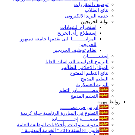
توصيف المقررات
نتائج الطلاب
خدمة البريد الالكترونى
بوابة الخريجين
إستخراج الشهادات
إستطلاع رأى الخريج
المزايـــــــــا التى تقدمها جامعة دمنهور
للخريجين
نظام توظيف الخريجين
إستبيـــــــان
البرامج الدراسية للدراسات العليا
الميثاق الاخلاقى للطالب
نتائج التعليم المفتوح
التعليم المدمج
التربية العسكرية
مصـــــــــادر التعلم
التعليم المدمج
روابط مهمة
إدرس فى مصــــــر
التطوع فى المبادرة الرئاسية حياة كريمة
منصـــــة إجـــــــــــادة
مدونة سلوكيات وأخلاقيات الوظيفة العامة
قانون 81 لسنة 2016 " الخدمة المدنيــة "