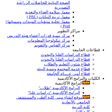
الصحة النباتية للحاصلات الزراعية
التصديرية
معمل سلامة الغذاء والتغذية
معمل تربية النباتات (PBL )
معمل تحلية متبقيات المبيدات وسمياتها (
Pratl )
مراكز التطوير
مركز تنمية قدرات أعضاء هيئة التدريس
مركز تنكولوجيا المعلومات
مركز القياس والتقويم
قطاعات الجامعة
قطاع الدراسات العليا والبحوث
قطاع الدراسات العليا والبحوث
قطاع شئون التعليم والطلاب
قطاع خدمة المجتمع وتنمية البيئة
قطاع أمين عــــام الجامعة
الكليات والبرامج الأكاديمية
البرامج الأكاديمية
البرامج الأكاديمية "طلاب"
البرامج الأكاديمية "دراسات عليا"
موقع إنشاء مبنى كلية الطب والمستشفى
الجامعي بالأبعادية
كلية التربية
كلية الاداب