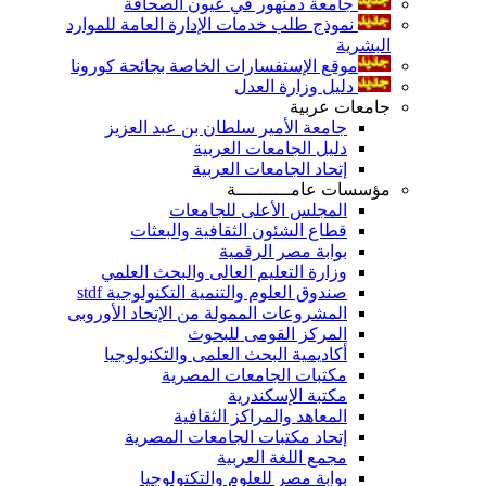
جامعة دمنهور في عيون الصحافة
نموذج طلب خدمات الإدارة العامة للموارد
البشرية
موقع الإستفسارات الخاصة بجائحة كورونا
دليل وزارة العدل
جامعات عربية
جامعة الأمير سلطان بن عبد العزيز
دليل الجامعات العربية
إتحاد الجامعات العربية
مؤسسات عامــــــــــة
المجلس الأعلى للجامعات
قطاع الشئون الثقافية والبعثات
بوابة مصر الرقمية
وزارة التعليم العالى والبحث العلمي
صندوق العلوم والتنمية التكنولوجية stdf
المشروعات الممولة من الإتحاد الأوروبى
المركز القومى للبحوث
أكاديمية البحث العلمى والتكنولوجيا
مكتبات الجامعات المصرية
مكتبة الإسكندرية
المعاهد والمراكز الثقافية
إتحاد مكتبات الجامعات المصرية
مجمع اللغة العربية
بوابة مصر للعلوم والتكتولوجيا