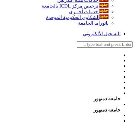
خدمات هيئة التدريس
ترخيص مركز ICDL بالجامعة
خدمات أخــرى
الشكاوى الحكومية الموحدة
بانوراما الجامعة
التسجيل الألكتروني
جامعة دمنهور
جامعة دمنهور