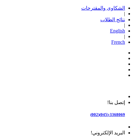
الشكاوى والمقترحات
|
نتائج الطلاب
|
English
|
French
إتصل بنا!
3368069-(045)(002)
البريد الإلكتروني!