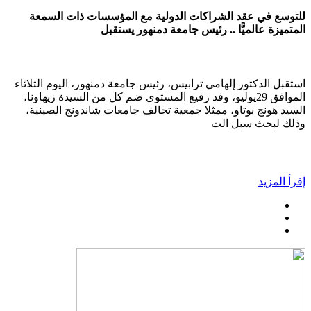
للتوسع في عقد الشراكات الدولية مع المؤسسات ذات السمعة
المتميزة عالميًّا .. رئيس جامعة دمنهور يستقبل
استقبل الدكتور إلهامي ترابيس، رئيس جامعة دمنهور، اليوم الثلاثاء
الموافق 29يوليو، وفد رفيع المستوى ضم كل من السيدة زيهاونا،
السيد هونج بوتاو، ممثلا جمعية تحالف جامعات شاندونج الصينية،
وذلك لبحث سبل الت
إقرأ المزيد