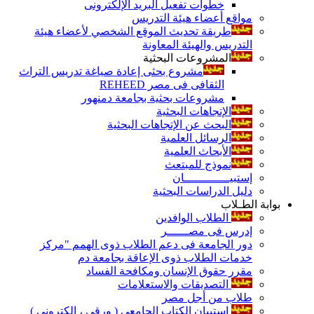
خطوات تفعيل البريد الإلكترونى
مواقع أعضاء هيئة التدريس
طريقة تحديث الموقع الشخصي لأعضاء هيئة
التدريس والهيئة المعاونة
المشروعات البحثية
مشروع بحثى إعادة صياغة تدريس التراث
الثقافى فى مصر REHEED
مشروعات بحثية بجامعة دمنهور
الإتجاهات البحثية
البحث عن الإتجاهات البحثية
الرسائل العلمية
الأبحاث العلمية
نموذج للمبتعث
إستبيـــــــــــــان
دليل الدراسات البحثية
بوابة الطـلاب
الطلاب الوافدين
إدرس فى مصــــــر
دور الجامعة فى دعم الطلاب ذوى الهمم "مركز
خدمات الطلاب ذوى الإعاقة بجامعة دم
مقرر حقوق الإنسان ومكافحة الفساد
التصديقات والاستعلامات
طلاب من أجل مصر
إستبيان الكتاب الجامعي ( ورقي ، إلكتروني )