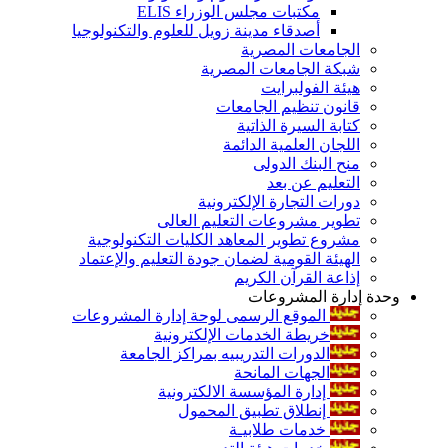
مكتبات مجلس الوزراء ELIS
أصدقاء مدينة زويل للعلوم والتكنولوجيا
الجامعات المصرية
شبكة الجامعات المصرية
هيئة الفولبرايت
قانون تنظيم الجامعات
كتابة السيرة الذاتية
اللجان العلمية الدائمة
منح البنك الدولى
التعليم عن بعد
دورات التجارة الإلكترونية
تطوير مشروعات التعليم العالى
مشروع تطوير المعاهد الكليات التكنولوجية
الهيئة القومية لضمان جودة التعليم والإعتماد
إذاعة القرآن الكريم
وحدة إدارة المشروعات
الموقع الرسمى لوحة إدارة المشروعات
خريطة الخدمات الإلكترونية
الدورات التدريبيه بمراكز الجامعة
الجهات المانحة
إدارة المؤسسة الالكترونية
إنطلاق تطبيق المحمول
خدمات طلابيـة