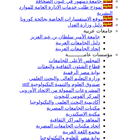
جامعة دمنهور في عيون الصحافة
نموذج طلب خدمات الإدارة العامة للموارد
البشرية
موقع الإستفسارات الخاصة بجائحة كورونا
دليل وزارة العدل
جامعات عربية
جامعة الأمير سلطان بن عبد العزيز
دليل الجامعات العربية
إتحاد الجامعات العربية
مؤسسات عامــــــــــة
المجلس الأعلى للجامعات
قطاع الشئون الثقافية والبعثات
بوابة مصر الرقمية
وزارة التعليم العالى والبحث العلمي
صندوق العلوم والتنمية التكنولوجية stdf
المشروعات الممولة من الإتحاد الأوروبى
المركز القومى للبحوث
أكاديمية البحث العلمى والتكنولوجيا
مكتبات الجامعات المصرية
مكتبة الإسكندرية
المعاهد والمراكز الثقافية
إتحاد مكتبات الجامعات المصرية
مجمع اللغة العربية
بوابة مصر للعلوم والتكتولوجيا