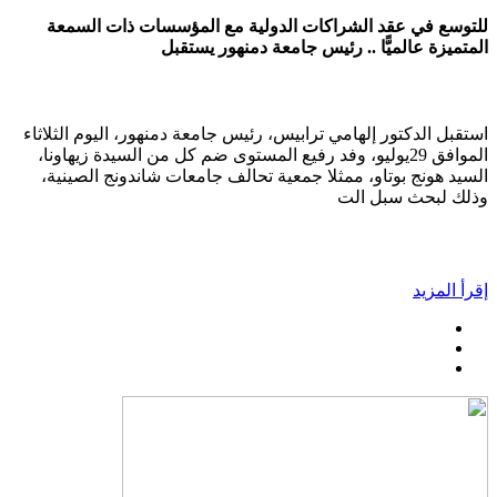
للتوسع في عقد الشراكات الدولية مع المؤسسات ذات السمعة
المتميزة عالميًّا .. رئيس جامعة دمنهور يستقبل
استقبل الدكتور إلهامي ترابيس، رئيس جامعة دمنهور، اليوم الثلاثاء
الموافق 29يوليو، وفد رفيع المستوى ضم كل من السيدة زيهاونا،
السيد هونج بوتاو، ممثلا جمعية تحالف جامعات شاندونج الصينية،
وذلك لبحث سبل الت
إقرأ المزيد