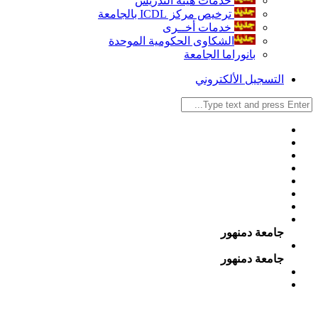
خدمات هيئة التدريس
ترخيص مركز ICDL بالجامعة
خدمات أخــرى
الشكاوى الحكومية الموحدة
بانوراما الجامعة
التسجيل الألكتروني
جامعة دمنهور
جامعة دمنهور