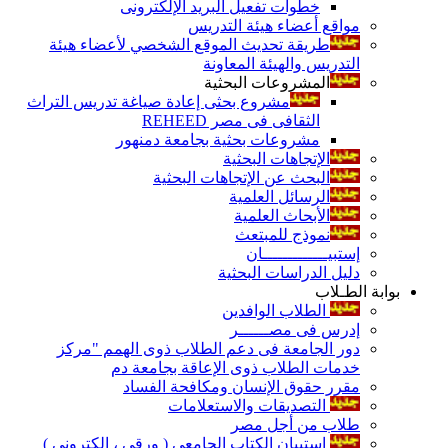
خطوات تفعيل البريد الإلكترونى
مواقع أعضاء هيئة التدريس
طريقة تحديث الموقع الشخصي لأعضاء هيئة
التدريس والهيئة المعاونة
المشروعات البحثية
مشروع بحثى إعادة صياغة تدريس التراث
الثقافى فى مصر REHEED
مشروعات بحثية بجامعة دمنهور
الإتجاهات البحثية
البحث عن الإتجاهات البحثية
الرسائل العلمية
الأبحاث العلمية
نموذج للمبتعث
إستبيـــــــــــــان
دليل الدراسات البحثية
بوابة الطـلاب
الطلاب الوافدين
إدرس فى مصــــــر
دور الجامعة فى دعم الطلاب ذوى الهمم "مركز
خدمات الطلاب ذوى الإعاقة بجامعة دم
مقرر حقوق الإنسان ومكافحة الفساد
التصديقات والاستعلامات
طلاب من أجل مصر
إستبيان الكتاب الجامعي ( ورقي ، إلكتروني )