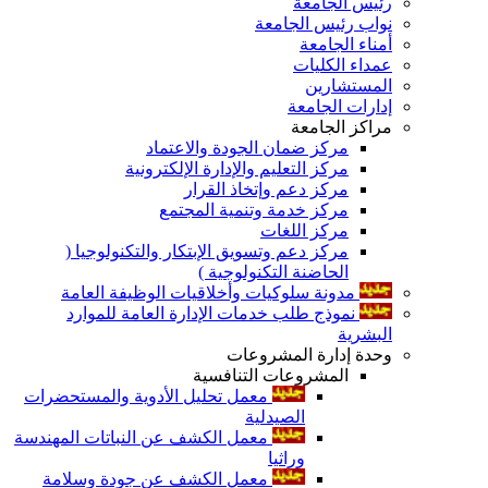
رئيس الجامعة
نواب رئيس الجامعة
أمناء الجامعة
عمداء الكليات
المستشارين
إدارات الجامعة
مراكز الجامعة
مركز ضمان الجودة والاعتماد
مركز التعليم والإدارة الإلكترونية
مركز دعم وإتخاذ القرار
مركز خدمة وتنمية المجتمع
مركز اللغات
مركز دعم وتسويق الإبتكار والتكنولوجيا (
الحاضنة التكنولوجية )
مدونة سلوكيات وأخلاقيات الوظيفة العامة
نموذج طلب خدمات الإدارة العامة للموارد
البشرية
وحدة إدارة المشروعات
المشروعات التنافسية
معمل تحليل الأدوية والمستحضرات
الصيدلية
معمل الكشف عن النباتات المهندسة
وراثيا
معمل الكشف عن جودة وسلامة