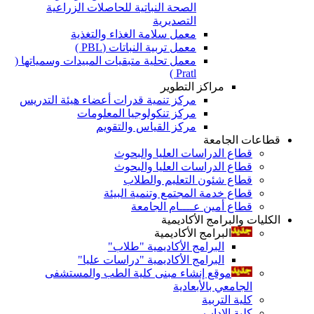
الصحة النباتية للحاصلات الزراعية
التصديرية
معمل سلامة الغذاء والتغذية
معمل تربية النباتات (PBL )
معمل تحلية متبقيات المبيدات وسمياتها (
Pratl )
مراكز التطوير
مركز تنمية قدرات أعضاء هيئة التدريس
مركز تنكولوجيا المعلومات
مركز القياس والتقويم
قطاعات الجامعة
قطاع الدراسات العليا والبحوث
قطاع الدراسات العليا والبحوث
قطاع شئون التعليم والطلاب
قطاع خدمة المجتمع وتنمية البيئة
قطاع أمين عــــام الجامعة
الكليات والبرامج الأكاديمية
البرامج الأكاديمية
البرامج الأكاديمية "طلاب"
البرامج الأكاديمية "دراسات عليا"
موقع إنشاء مبنى كلية الطب والمستشفى
الجامعي بالأبعادية
كلية التربية
كلية الاداب