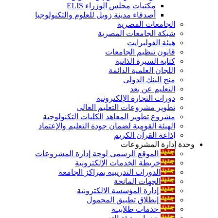
مكتبات مجلس الوزراء ELIS
أصدقاء مدينة زويل للعلوم والتكنولوجيا
الجامعات المصرية
شبكة الجامعات المصرية
هيئة الفولبرايت
قانون تنظيم الجامعات
كتابة السيرة الذاتية
اللجان العلمية الدائمة
منح البنك الدولى
التعليم عن بعد
دورات التجارة الإلكترونية
تطوير مشروعات التعليم العالى
مشروع تطوير المعاهد الكليات التكنولوجية
الهيئة القومية لضمان جودة التعليم والإعتماد
إذاعة القرآن الكريم
وحدة إدارة المشروعات
الموقع الرسمى لوحة إدارة المشروعات
خريطة الخدمات الإلكترونية
الدورات التدريبيه بمراكز الجامعة
الجهات المانحة
إدارة المؤسسة الالكترونية
إنطلاق تطبيق المحمول
خدمات طلابيـة