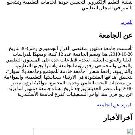
بتقنية التعليم الإلكتروني لتحسين جودة الخدمات التعليمية وتشجيع
التميز في المجال التعليمي.
للمزيد
عن الجامعة
تأسست جامعة دمنهور بمقتضى القرار الجمهوري رقم 303 بتاريخ
26-10-2010، هذا وتضم الجامعة عدد 12 كلية، ومعهدًا للدراسات
العليا والبحوث البيئية، لتخدم قطاعات عدة على المستوي التعليمي
والبحثي والمجتمعي وفق رؤية الجامعة واستراتيجيتها التعليمية
والتدريبية، رافعةً شعار "جامعة خادمة للمجتمع وجامعة بلا أسوار"،
لتحقيق أهدافها المنشودة في الارتقاء بسياستها التعليمية، والمواءمة
بين معطيات البحث العلمي وخدمة المجتمع، مواكبةً لرؤية مصر
2030 لبناء مصر الحديثة.ويرجع تاريخ انشاء جامعة دمنهور لما يزيد
عن ربع قرن منذ اواخر السبعينيات كفرع لجامعة الأسكندرية
المزيد عن الجامعة
آخر
الأخبار