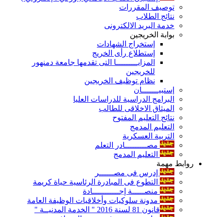
توصيف المقررات
نتائج الطلاب
خدمة البريد الالكترونى
بوابة الخريجين
إستخراج الشهادات
إستطلاع رأى الخريج
المزايـــــــــا التى تقدمها جامعة دمنهور
للخريجين
نظام توظيف الخريجين
إستبيـــــــان
البرامج الدراسية للدراسات العليا
الميثاق الاخلاقى للطالب
نتائج التعليم المفتوح
التعليم المدمج
التربية العسكرية
مصـــــــــادر التعلم
التعليم المدمج
روابط مهمة
إدرس فى مصــــــر
التطوع فى المبادرة الرئاسية حياة كريمة
منصـــــة إجـــــــــــادة
مدونة سلوكيات وأخلاقيات الوظيفة العامة
قانون 81 لسنة 2016 " الخدمة المدنيــة "