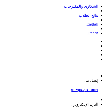
الشكاوى والمقترحات
|
نتائج الطلاب
|
English
|
French
إتصل بنا!
3368069-(045)(002)
البريد الإلكتروني!