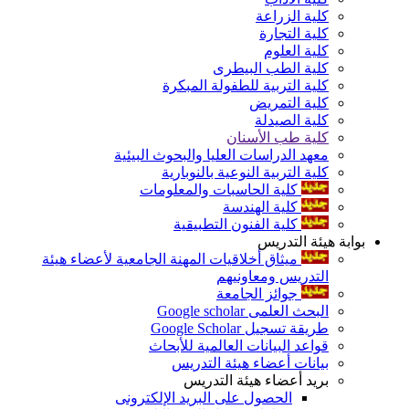
كلية الزراعة
كلية التجارة
كلية العلوم
كلية الطب البيطرى
كلية التربية للطفولة المبكرة
كلية التمريض
كلية الصيدلة
كلية طب الأسنان
معهد الدراسات العليا والبحوث البيئية
كلية التربية النوعية بالنوبارية
كلية الحاسبات والمعلومات
كلية الهندسة
كلية الفنون التطبيقية
بوابة هيئة التدريس
ميثاق أخلاقيات المهنة الجامعية لأعضاء هيئة
التدريس ومعاونيهم
جوائز الجامعة
البحث العلمى Google scholar
طريقة تسجيل Google Scholar
قواعد البيانات العالمية للأبحاث
بيانات أعضاء هيئة التدريس
بريد أعضاء هيئة التدريس
الحصول على البريد الإلكترونى