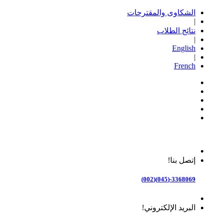
الشكاوى والمقترحات
|
نتائج الطلاب
|
English
|
French
إتصل بنا!
3368069-(045)(002)
البريد الإلكتروني!