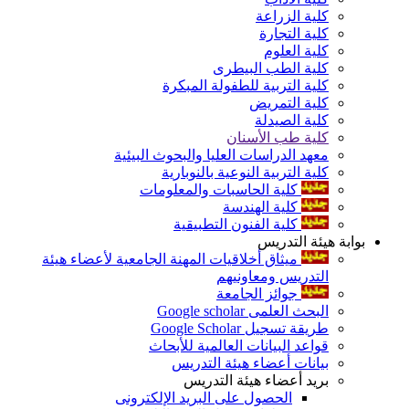
كلية الزراعة
كلية التجارة
كلية العلوم
كلية الطب البيطرى
كلية التربية للطفولة المبكرة
كلية التمريض
كلية الصيدلة
كلية طب الأسنان
معهد الدراسات العليا والبحوث البيئية
كلية التربية النوعية بالنوبارية
كلية الحاسبات والمعلومات
كلية الهندسة
كلية الفنون التطبيقية
بوابة هيئة التدريس
ميثاق أخلاقيات المهنة الجامعية لأعضاء هيئة
التدريس ومعاونيهم
جوائز الجامعة
البحث العلمى Google scholar
طريقة تسجيل Google Scholar
قواعد البيانات العالمية للأبحاث
بيانات أعضاء هيئة التدريس
بريد أعضاء هيئة التدريس
الحصول على البريد الإلكترونى