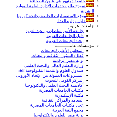
جامعة دمنهور في عيون الصحافة
نموذج طلب خدمات الإدارة العامة للموارد
البشرية
موقع الإستفسارات الخاصة بجائحة كورونا
دليل وزارة العدل
جامعات عربية
جامعة الأمير سلطان بن عبد العزيز
دليل الجامعات العربية
إتحاد الجامعات العربية
مؤسسات عامــــــــــة
المجلس الأعلى للجامعات
قطاع الشئون الثقافية والبعثات
بوابة مصر الرقمية
وزارة التعليم العالى والبحث العلمي
صندوق العلوم والتنمية التكنولوجية stdf
المشروعات الممولة من الإتحاد الأوروبى
المركز القومى للبحوث
أكاديمية البحث العلمى والتكنولوجيا
مكتبات الجامعات المصرية
مكتبة الإسكندرية
المعاهد والمراكز الثقافية
إتحاد مكتبات الجامعات المصرية
مجمع اللغة العربية
بوابة مصر للعلوم والتكتولوجيا