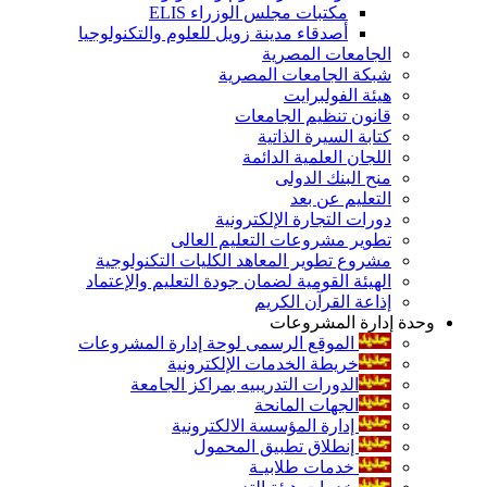
مكتبات مجلس الوزراء ELIS
أصدقاء مدينة زويل للعلوم والتكنولوجيا
الجامعات المصرية
شبكة الجامعات المصرية
هيئة الفولبرايت
قانون تنظيم الجامعات
كتابة السيرة الذاتية
اللجان العلمية الدائمة
منح البنك الدولى
التعليم عن بعد
دورات التجارة الإلكترونية
تطوير مشروعات التعليم العالى
مشروع تطوير المعاهد الكليات التكنولوجية
الهيئة القومية لضمان جودة التعليم والإعتماد
إذاعة القرآن الكريم
وحدة إدارة المشروعات
الموقع الرسمى لوحة إدارة المشروعات
خريطة الخدمات الإلكترونية
الدورات التدريبيه بمراكز الجامعة
الجهات المانحة
إدارة المؤسسة الالكترونية
إنطلاق تطبيق المحمول
خدمات طلابيـة