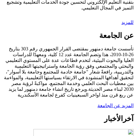
بتقنية التعليم الإلكتروني لتحسين جودة الخدمات التعليمية وتشجيع
التميز في المجال التعليمي.
للمزيد
عن الجامعة
تأسست جامعة دمنهور بمقتضى القرار الجمهوري رقم 303 بتاريخ
26-10-2010، هذا وتضم الجامعة عدد 12 كلية، ومعهدًا للدراسات
العليا والبحوث البيئية، لتخدم قطاعات عدة على المستوي التعليمي
والبحثي والمجتمعي وفق رؤية الجامعة واستراتيجيتها التعليمية
والتدريبية، رافعةً شعار "جامعة خادمة للمجتمع وجامعة بلا أسوار"،
لتحقيق أهدافها المنشودة في الارتقاء بسياستها التعليمية، والمواءمة
بين معطيات البحث العلمي وخدمة المجتمع، مواكبةً لرؤية مصر
2030 لبناء مصر الحديثة.ويرجع تاريخ انشاء جامعة دمنهور لما يزيد
عن ربع قرن منذ اواخر السبعينيات كفرع لجامعة الأسكندرية
المزيد عن الجامعة
آخر
الأخبار