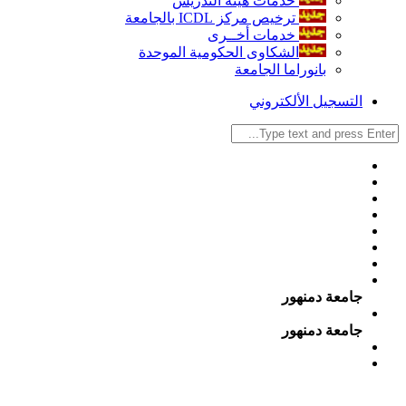
خدمات هيئة التدريس
ترخيص مركز ICDL بالجامعة
خدمات أخــرى
الشكاوى الحكومية الموحدة
بانوراما الجامعة
التسجيل الألكتروني
جامعة دمنهور
جامعة دمنهور