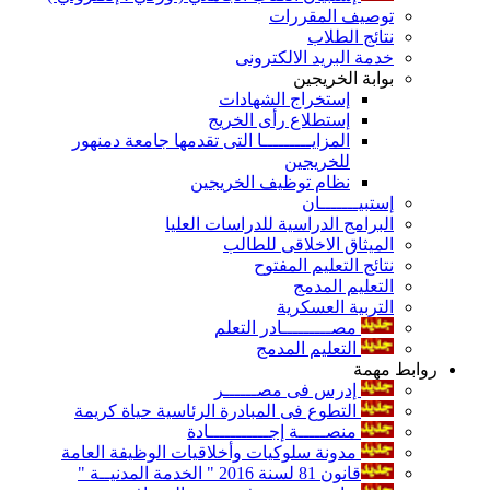
توصيف المقررات
نتائج الطلاب
خدمة البريد الالكترونى
بوابة الخريجين
إستخراج الشهادات
إستطلاع رأى الخريج
المزايـــــــــا التى تقدمها جامعة دمنهور
للخريجين
نظام توظيف الخريجين
إستبيـــــــان
البرامج الدراسية للدراسات العليا
الميثاق الاخلاقى للطالب
نتائج التعليم المفتوح
التعليم المدمج
التربية العسكرية
مصـــــــــادر التعلم
التعليم المدمج
روابط مهمة
إدرس فى مصــــــر
التطوع فى المبادرة الرئاسية حياة كريمة
منصـــــة إجـــــــــــادة
مدونة سلوكيات وأخلاقيات الوظيفة العامة
قانون 81 لسنة 2016 " الخدمة المدنيــة "