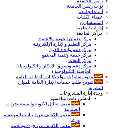
رئيس الجامعة
نواب رئيس الجامعة
أمناء الجامعة
عمداء الكليات
المستشارين
إدارات الجامعة
مراكز الجامعة
مركز ضمان الجودة والاعتماد
مركز التعليم والإدارة الإلكترونية
مركز دعم وإتخاذ القرار
مركز خدمة وتنمية المجتمع
مركز اللغات
مركز دعم وتسويق الإبتكار والتكنولوجيا (
الحاضنة التكنولوجية )
مدونة سلوكيات وأخلاقيات الوظيفة العامة
نموذج طلب خدمات الإدارة العامة للموارد
البشرية
وحدة إدارة المشروعات
المشروعات التنافسية
معمل تحليل الأدوية والمستحضرات
الصيدلية
معمل الكشف عن النباتات المهندسة
وراثيا
معمل الكشف عن جودة وسلامة