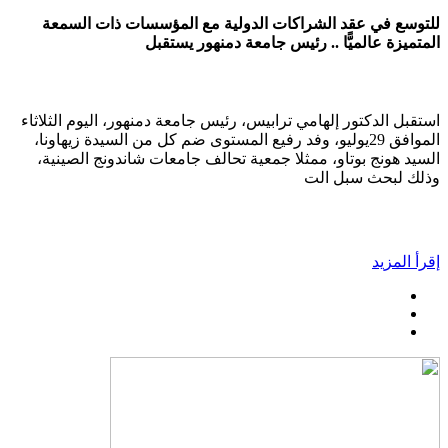
للتوسع في عقد الشراكات الدولية مع المؤسسات ذات السمعة
المتميزة عالميًّا .. رئيس جامعة دمنهور يستقبل
استقبل الدكتور إلهامي ترابيس، رئيس جامعة دمنهور، اليوم الثلاثاء
الموافق 29يوليو، وفد رفيع المستوى ضم كل من السيدة زيهاونا،
السيد هونج بوتاو، ممثلا جمعية تحالف جامعات شاندونج الصينية،
وذلك لبحث سبل الت
إقرأ المزيد