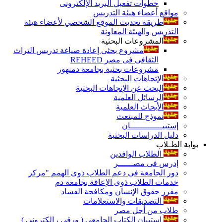
خطوات تفعيل البريد الإلكترونى
مواقع أعضاء هيئة التدريس
طريقة تحديث الموقع الشخصي لأعضاء هيئة
التدريس والهيئة المعاونة
المشروعات البحثية
مشروع بحثى إعادة صياغة تدريس التراث
الثقافى فى مصر REHEED
مشروعات بحثية بجامعة دمنهور
الإتجاهات البحثية
البحث عن الإتجاهات البحثية
الرسائل العلمية
الأبحاث العلمية
نموذج للمبتعث
إستبيـــــــــــــان
دليل الدراسات البحثية
بوابة الطـلاب
الطلاب الوافدين
إدرس فى مصــــــر
دور الجامعة فى دعم الطلاب ذوى الهمم "مركز
خدمات الطلاب ذوى الإعاقة بجامعة دم
مقرر حقوق الإنسان ومكافحة الفساد
التصديقات والاستعلامات
طلاب من أجل مصر
إستبيان الكتاب الجامعي ( ورقي ، إلكتروني )