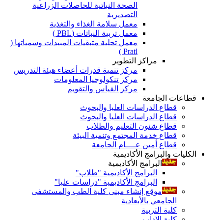
الصحة النباتية للحاصلات الزراعية
التصديرية
معمل سلامة الغذاء والتغذية
معمل تربية النباتات (PBL )
معمل تحلية متبقيات المبيدات وسمياتها (
Pratl )
مراكز التطوير
مركز تنمية قدرات أعضاء هيئة التدريس
مركز تنكولوجيا المعلومات
مركز القياس والتقويم
قطاعات الجامعة
قطاع الدراسات العليا والبحوث
قطاع الدراسات العليا والبحوث
قطاع شئون التعليم والطلاب
قطاع خدمة المجتمع وتنمية البيئة
قطاع أمين عــــام الجامعة
الكليات والبرامج الأكاديمية
البرامج الأكاديمية
البرامج الأكاديمية "طلاب"
البرامج الأكاديمية "دراسات عليا"
موقع إنشاء مبنى كلية الطب والمستشفى
الجامعي بالأبعادية
كلية التربية
كلية الاداب