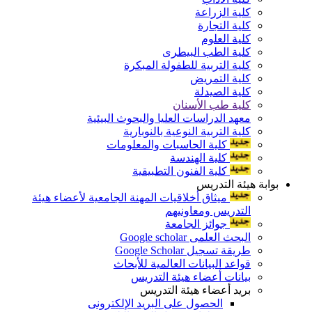
كلية الزراعة
كلية التجارة
كلية العلوم
كلية الطب البيطرى
كلية التربية للطفولة المبكرة
كلية التمريض
كلية الصيدلة
كلية طب الأسنان
معهد الدراسات العليا والبحوث البيئية
كلية التربية النوعية بالنوبارية
كلية الحاسبات والمعلومات
كلية الهندسة
كلية الفنون التطبيقية
بوابة هيئة التدريس
ميثاق أخلاقيات المهنة الجامعية لأعضاء هيئة
التدريس ومعاونيهم
جوائز الجامعة
البحث العلمى Google scholar
طريقة تسجيل Google Scholar
قواعد البيانات العالمية للأبحاث
بيانات أعضاء هيئة التدريس
بريد أعضاء هيئة التدريس
الحصول على البريد الإلكترونى