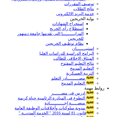
توصيف المقررات
نتائج الطلاب
خدمة البريد الالكترونى
بوابة الخريجين
إستخراج الشهادات
إستطلاع رأى الخريج
المزايـــــــــا التى تقدمها جامعة دمنهور
للخريجين
نظام توظيف الخريجين
إستبيـــــــان
البرامج الدراسية للدراسات العليا
الميثاق الاخلاقى للطالب
نتائج التعليم المفتوح
التعليم المدمج
التربية العسكرية
مصـــــــــادر التعلم
التعليم المدمج
روابط مهمة
إدرس فى مصــــــر
التطوع فى المبادرة الرئاسية حياة كريمة
منصـــــة إجـــــــــــادة
مدونة سلوكيات وأخلاقيات الوظيفة العامة
قانون 81 لسنة 2016 " الخدمة المدنيــة "