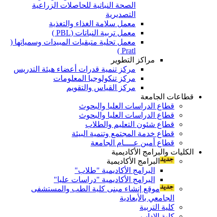
الصحة النباتية للحاصلات الزراعية
التصديرية
معمل سلامة الغذاء والتغذية
معمل تربية النباتات (PBL )
معمل تحلية متبقيات المبيدات وسمياتها (
Pratl )
مراكز التطوير
مركز تنمية قدرات أعضاء هيئة التدريس
مركز تنكولوجيا المعلومات
مركز القياس والتقويم
قطاعات الجامعة
قطاع الدراسات العليا والبحوث
قطاع الدراسات العليا والبحوث
قطاع شئون التعليم والطلاب
قطاع خدمة المجتمع وتنمية البيئة
قطاع أمين عــــام الجامعة
الكليات والبرامج الأكاديمية
البرامج الأكاديمية
البرامج الأكاديمية "طلاب"
البرامج الأكاديمية "دراسات عليا"
موقع إنشاء مبنى كلية الطب والمستشفى
الجامعي بالأبعادية
كلية التربية
كلية الاداب