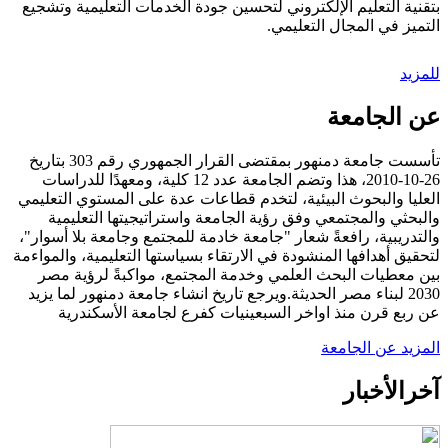
بتقنية التعليم الإلكتروني لتحسين جودة الخدمات التعليمية وتشجيع
التميز في المجال التعليمي.
للمزيد
عن الجامعة
تأسست جامعة دمنهور بمقتضى القرار الجمهوري رقم 303 بتاريخ
26-10-2010، هذا وتضم الجامعة عدد 12 كلية، ومعهدًا للدراسات
العليا والبحوث البيئية، لتخدم قطاعات عدة على المستوي التعليمي
والبحثي والمجتمعي وفق رؤية الجامعة واستراتيجيتها التعليمية
والتدريبية، رافعةً شعار "جامعة خادمة للمجتمع وجامعة بلا أسوار"،
لتحقيق أهدافها المنشودة في الارتقاء بسياستها التعليمية، والمواءمة
بين معطيات البحث العلمي وخدمة المجتمع، مواكبةً لرؤية مصر
2030 لبناء مصر الحديثة.ويرجع تاريخ انشاء جامعة دمنهور لما يزيد
عن ربع قرن منذ اواخر السبعينيات كفرع لجامعة الأسكندرية
المزيد عن الجامعة
آخر
الأخبار