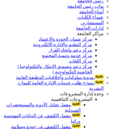
رئيس الجامعة
نواب رئيس الجامعة
أمناء الجامعة
عمداء الكليات
المستشارين
إدارات الجامعة
مراكز الجامعة
مركز ضمان الجودة والاعتماد
مركز التعليم والإدارة الإلكترونية
مركز دعم وإتخاذ القرار
مركز خدمة وتنمية المجتمع
مركز اللغات
مركز دعم وتسويق الإبتكار والتكنولوجيا (
الحاضنة التكنولوجية )
مدونة سلوكيات وأخلاقيات الوظيفة العامة
نموذج طلب خدمات الإدارة العامة للموارد
البشرية
وحدة إدارة المشروعات
المشروعات التنافسية
معمل تحليل الأدوية والمستحضرات
الصيدلية
معمل الكشف عن النباتات المهندسة
وراثيا
معمل الكشف عن جودة وسلامة