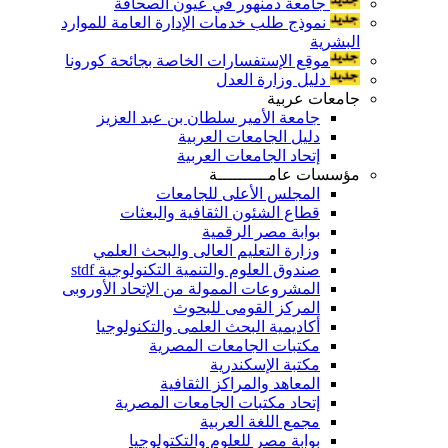
جامعة دمنهور في عيون الصحافة
نموذج طلب خدمات الإدارة العامة للموارد
البشرية
موقع الإستفسارات الخاصة بجائحة كورونا
دليل وزارة العدل
جامعات عربية
جامعة الأمير سلطان بن عبد العزيز
دليل الجامعات العربية
إتحاد الجامعات العربية
مؤسسات عامــــــــــة
المجلس الأعلى للجامعات
قطاع الشئون الثقافية والبعثات
بوابة مصر الرقمية
وزارة التعليم العالى والبحث العلمي
صندوق العلوم والتنمية التكنولوجية stdf
المشروعات الممولة من الإتحاد الأوروبى
المركز القومى للبحوث
أكاديمية البحث العلمى والتكنولوجيا
مكتبات الجامعات المصرية
مكتبة الإسكندرية
المعاهد والمراكز الثقافية
إتحاد مكتبات الجامعات المصرية
مجمع اللغة العربية
بوابة مصر للعلوم والتكتولوجيا