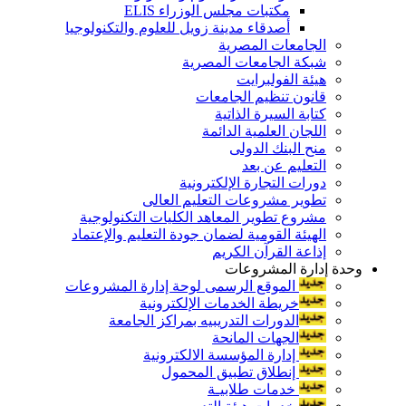
مكتبات مجلس الوزراء ELIS
أصدقاء مدينة زويل للعلوم والتكنولوجيا
الجامعات المصرية
شبكة الجامعات المصرية
هيئة الفولبرايت
قانون تنظيم الجامعات
كتابة السيرة الذاتية
اللجان العلمية الدائمة
منح البنك الدولى
التعليم عن بعد
دورات التجارة الإلكترونية
تطوير مشروعات التعليم العالى
مشروع تطوير المعاهد الكليات التكنولوجية
الهيئة القومية لضمان جودة التعليم والإعتماد
إذاعة القرآن الكريم
وحدة إدارة المشروعات
الموقع الرسمى لوحة إدارة المشروعات
خريطة الخدمات الإلكترونية
الدورات التدريبيه بمراكز الجامعة
الجهات المانحة
إدارة المؤسسة الالكترونية
إنطلاق تطبيق المحمول
خدمات طلابيـة