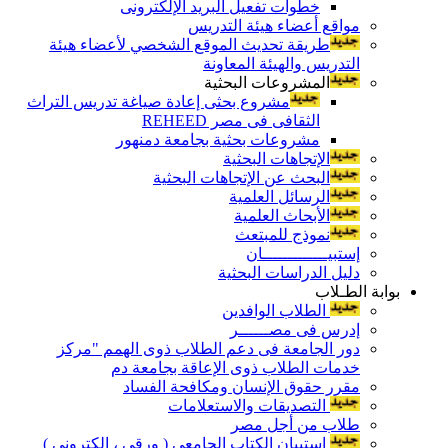
خطوات تفعيل البريد الإلكترونى
مواقع أعضاء هيئة التدريس
طريقة تحديث الموقع الشخصي لأعضاء هيئة
التدريس والهيئة المعاونة
المشروعات البحثية
مشروع بحثى إعادة صياغة تدريس التراث
الثقافى فى مصر REHEED
مشروعات بحثية بجامعة دمنهور
الإتجاهات البحثية
البحث عن الإتجاهات البحثية
الرسائل العلمية
الأبحاث العلمية
نموذج للمبتعث
إستبيـــــــــــــان
دليل الدراسات البحثية
بوابة الطـلاب
الطلاب الوافدين
إدرس فى مصــــــر
دور الجامعة فى دعم الطلاب ذوى الهمم "مركز
خدمات الطلاب ذوى الإعاقة بجامعة دم
مقرر حقوق الإنسان ومكافحة الفساد
التصديقات والاستعلامات
طلاب من أجل مصر
إستبيان الكتاب الجامعي ( ورقي ، إلكتروني )