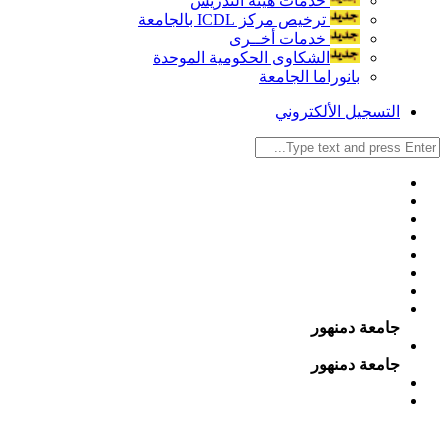
خدمات هيئة التدريس
ترخيص مركز ICDL بالجامعة
خدمات أخــرى
الشكاوى الحكومية الموحدة
بانوراما الجامعة
التسجيل الألكتروني
جامعة دمنهور
جامعة دمنهور