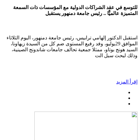
للتوسع في عقد الشراكات الدولية مع المؤسسات ذات السمعة
المتميزة عالميًّا .. رئيس جامعة دمنهور يستقبل
استقبل الدكتور إلهامي ترابيس، رئيس جامعة دمنهور، اليوم الثلاثاء
الموافق 29يوليو، وفد رفيع المستوى ضم كل من السيدة زيهاونا،
السيد هونج بوتاو، ممثلا جمعية تحالف جامعات شاندونج الصينية،
وذلك لبحث سبل الت
إقرأ المزيد