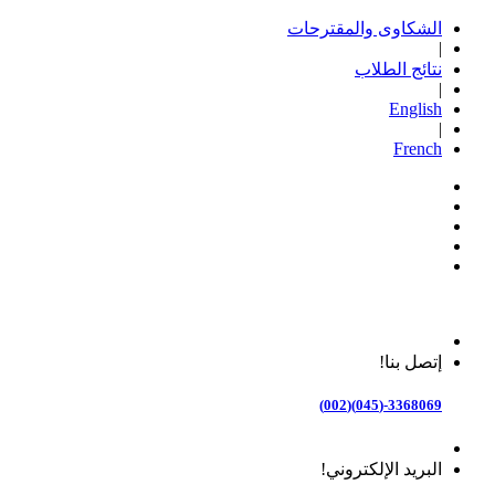
الشكاوى والمقترحات
|
نتائج الطلاب
|
English
|
French
إتصل بنا!
3368069-(045)(002)
البريد الإلكتروني!