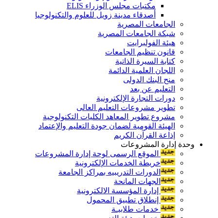
مكتبات مجلس الوزراء ELIS
أصدقاء مدينة زويل للعلوم والتكنولوجيا
الجامعات المصرية
شبكة الجامعات المصرية
هيئة الفولبرايت
قانون تنظيم الجامعات
كتابة السيرة الذاتية
اللجان العلمية الدائمة
منح البنك الدولى
التعليم عن بعد
دورات التجارة الإلكترونية
تطوير مشروعات التعليم العالى
مشروع تطوير المعاهد الكليات التكنولوجية
الهيئة القومية لضمان جودة التعليم والإعتماد
إذاعة القرآن الكريم
وحدة إدارة المشروعات
الموقع الرسمى لوحة إدارة المشروعات
خريطة الخدمات الإلكترونية
الدورات التدريبيه بمراكز الجامعة
الجهات المانحة
إدارة المؤسسة الالكترونية
إنطلاق تطبيق المحمول
خدمات طلابيـة