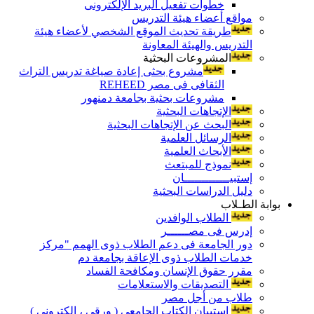
خطوات تفعيل البريد الإلكترونى
مواقع أعضاء هيئة التدريس
طريقة تحديث الموقع الشخصي لأعضاء هيئة
التدريس والهيئة المعاونة
المشروعات البحثية
مشروع بحثى إعادة صياغة تدريس التراث
الثقافى فى مصر REHEED
مشروعات بحثية بجامعة دمنهور
الإتجاهات البحثية
البحث عن الإتجاهات البحثية
الرسائل العلمية
الأبحاث العلمية
نموذج للمبتعث
إستبيـــــــــــــان
دليل الدراسات البحثية
بوابة الطـلاب
الطلاب الوافدين
إدرس فى مصــــــر
دور الجامعة فى دعم الطلاب ذوى الهمم "مركز
خدمات الطلاب ذوى الإعاقة بجامعة دم
مقرر حقوق الإنسان ومكافحة الفساد
التصديقات والاستعلامات
طلاب من أجل مصر
إستبيان الكتاب الجامعي ( ورقي ، إلكتروني )