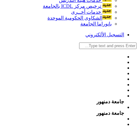
خدمات هيئة التدريس
ترخيص مركز ICDL بالجامعة
خدمات أخــرى
الشكاوى الحكومية الموحدة
بانوراما الجامعة
التسجيل الألكتروني
جامعة دمنهور
جامعة دمنهور