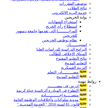
توصيف المقررات
نتائج الطلاب
خدمة البريد الالكترونى
بوابة الخريجين
إستخراج الشهادات
إستطلاع رأى الخريج
المزايـــــــــا التى تقدمها جامعة دمنهور
للخريجين
نظام توظيف الخريجين
إستبيـــــــان
البرامج الدراسية للدراسات العليا
الميثاق الاخلاقى للطالب
نتائج التعليم المفتوح
التعليم المدمج
التربية العسكرية
مصـــــــــادر التعلم
التعليم المدمج
روابط مهمة
إدرس فى مصــــــر
التطوع فى المبادرة الرئاسية حياة كريمة
منصـــــة إجـــــــــــادة
مدونة سلوكيات وأخلاقيات الوظيفة العامة
قانون 81 لسنة 2016 " الخدمة المدنيــة "