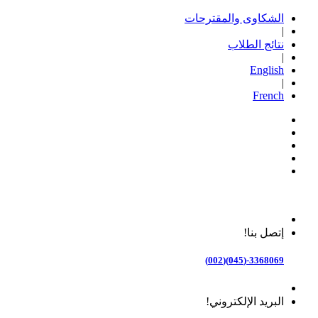
الشكاوى والمقترحات
|
نتائج الطلاب
|
English
|
French
إتصل بنا!
3368069-(045)(002)
البريد الإلكتروني!