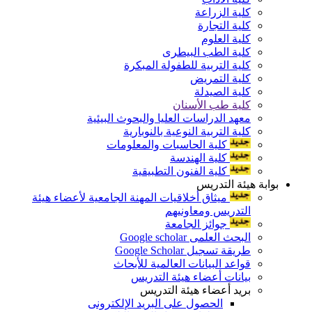
كلية الزراعة
كلية التجارة
كلية العلوم
كلية الطب البيطرى
كلية التربية للطفولة المبكرة
كلية التمريض
كلية الصيدلة
كلية طب الأسنان
معهد الدراسات العليا والبحوث البيئية
كلية التربية النوعية بالنوبارية
كلية الحاسبات والمعلومات
كلية الهندسة
كلية الفنون التطبيقية
بوابة هيئة التدريس
ميثاق أخلاقيات المهنة الجامعية لأعضاء هيئة
التدريس ومعاونيهم
جوائز الجامعة
البحث العلمى Google scholar
طريقة تسجيل Google Scholar
قواعد البيانات العالمية للأبحاث
بيانات أعضاء هيئة التدريس
بريد أعضاء هيئة التدريس
الحصول على البريد الإلكترونى