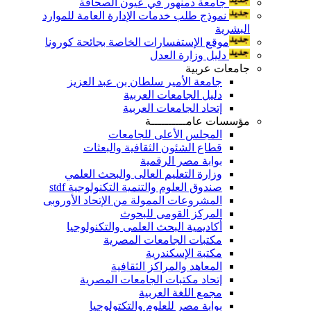
جامعة دمنهور في عيون الصحافة
نموذج طلب خدمات الإدارة العامة للموارد
البشرية
موقع الإستفسارات الخاصة بجائحة كورونا
دليل وزارة العدل
جامعات عربية
جامعة الأمير سلطان بن عبد العزيز
دليل الجامعات العربية
إتحاد الجامعات العربية
مؤسسات عامــــــــــة
المجلس الأعلى للجامعات
قطاع الشئون الثقافية والبعثات
بوابة مصر الرقمية
وزارة التعليم العالى والبحث العلمي
صندوق العلوم والتنمية التكنولوجية stdf
المشروعات الممولة من الإتحاد الأوروبى
المركز القومى للبحوث
أكاديمية البحث العلمى والتكنولوجيا
مكتبات الجامعات المصرية
مكتبة الإسكندرية
المعاهد والمراكز الثقافية
إتحاد مكتبات الجامعات المصرية
مجمع اللغة العربية
بوابة مصر للعلوم والتكتولوجيا