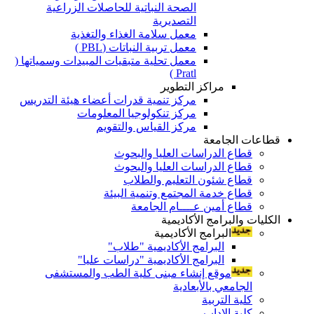
الصحة النباتية للحاصلات الزراعية
التصديرية
معمل سلامة الغذاء والتغذية
معمل تربية النباتات (PBL )
معمل تحلية متبقيات المبيدات وسمياتها (
Pratl )
مراكز التطوير
مركز تنمية قدرات أعضاء هيئة التدريس
مركز تنكولوجيا المعلومات
مركز القياس والتقويم
قطاعات الجامعة
قطاع الدراسات العليا والبحوث
قطاع الدراسات العليا والبحوث
قطاع شئون التعليم والطلاب
قطاع خدمة المجتمع وتنمية البيئة
قطاع أمين عــــام الجامعة
الكليات والبرامج الأكاديمية
البرامج الأكاديمية
البرامج الأكاديمية "طلاب"
البرامج الأكاديمية "دراسات عليا"
موقع إنشاء مبنى كلية الطب والمستشفى
الجامعي بالأبعادية
كلية التربية
كلية الاداب