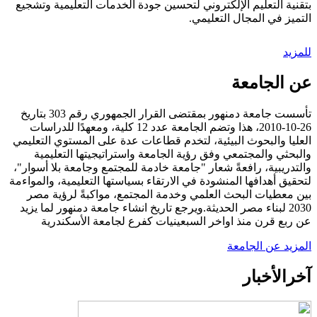
بتقنية التعليم الإلكتروني لتحسين جودة الخدمات التعليمية وتشجيع
التميز في المجال التعليمي.
للمزيد
عن الجامعة
تأسست جامعة دمنهور بمقتضى القرار الجمهوري رقم 303 بتاريخ
26-10-2010، هذا وتضم الجامعة عدد 12 كلية، ومعهدًا للدراسات
العليا والبحوث البيئية، لتخدم قطاعات عدة على المستوي التعليمي
والبحثي والمجتمعي وفق رؤية الجامعة واستراتيجيتها التعليمية
والتدريبية، رافعةً شعار "جامعة خادمة للمجتمع وجامعة بلا أسوار"،
لتحقيق أهدافها المنشودة في الارتقاء بسياستها التعليمية، والمواءمة
بين معطيات البحث العلمي وخدمة المجتمع، مواكبةً لرؤية مصر
2030 لبناء مصر الحديثة.ويرجع تاريخ انشاء جامعة دمنهور لما يزيد
عن ربع قرن منذ اواخر السبعينيات كفرع لجامعة الأسكندرية
المزيد عن الجامعة
آخر
الأخبار