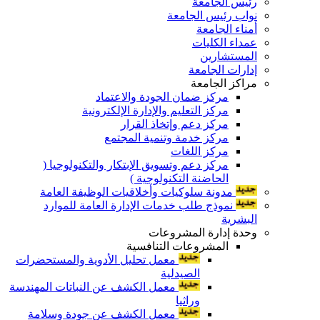
رئيس الجامعة
نواب رئيس الجامعة
أمناء الجامعة
عمداء الكليات
المستشارين
إدارات الجامعة
مراكز الجامعة
مركز ضمان الجودة والاعتماد
مركز التعليم والإدارة الإلكترونية
مركز دعم وإتخاذ القرار
مركز خدمة وتنمية المجتمع
مركز اللغات
مركز دعم وتسويق الإبتكار والتكنولوجيا (
الحاضنة التكنولوجية )
مدونة سلوكيات وأخلاقيات الوظيفة العامة
نموذج طلب خدمات الإدارة العامة للموارد
البشرية
وحدة إدارة المشروعات
المشروعات التنافسية
معمل تحليل الأدوية والمستحضرات
الصيدلية
معمل الكشف عن النباتات المهندسة
وراثيا
معمل الكشف عن جودة وسلامة