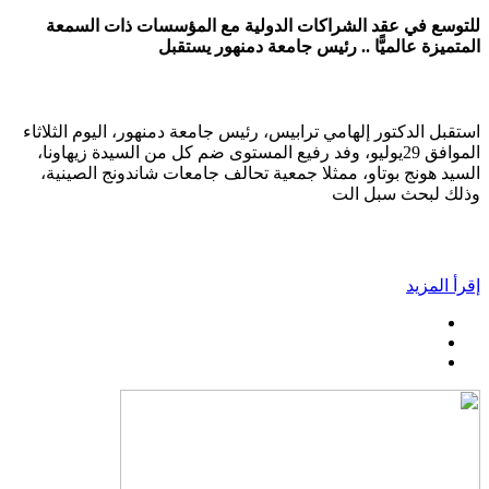
للتوسع في عقد الشراكات الدولية مع المؤسسات ذات السمعة
المتميزة عالميًّا .. رئيس جامعة دمنهور يستقبل
استقبل الدكتور إلهامي ترابيس، رئيس جامعة دمنهور، اليوم الثلاثاء
الموافق 29يوليو، وفد رفيع المستوى ضم كل من السيدة زيهاونا،
السيد هونج بوتاو، ممثلا جمعية تحالف جامعات شاندونج الصينية،
وذلك لبحث سبل الت
إقرأ المزيد