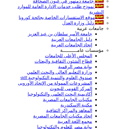
جامعة دمنهور في عيون الصحافة
نموذج طلب خدمات الإدارة العامة للموارد
البشرية
موقع الإستفسارات الخاصة بجائحة كورونا
دليل وزارة العدل
جامعات عربية
جامعة الأمير سلطان بن عبد العزيز
دليل الجامعات العربية
إتحاد الجامعات العربية
مؤسسات عامــــــــــة
المجلس الأعلى للجامعات
قطاع الشئون الثقافية والبعثات
بوابة مصر الرقمية
وزارة التعليم العالى والبحث العلمي
صندوق العلوم والتنمية التكنولوجية stdf
المشروعات الممولة من الإتحاد الأوروبى
المركز القومى للبحوث
أكاديمية البحث العلمى والتكنولوجيا
مكتبات الجامعات المصرية
مكتبة الإسكندرية
المعاهد والمراكز الثقافية
إتحاد مكتبات الجامعات المصرية
مجمع اللغة العربية
بوابة مصر للعلوم والتكتولوجيا