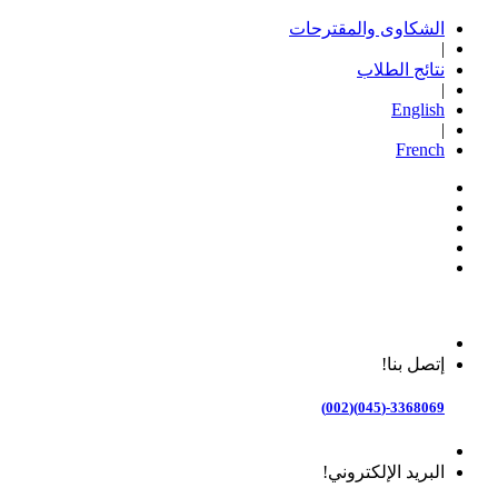
الشكاوى والمقترحات
|
نتائج الطلاب
|
English
|
French
إتصل بنا!
3368069-(045)(002)
البريد الإلكتروني!