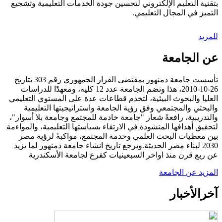
بتقنية التعليم الإلكتروني لتحسين جودة الخدمات التعليمية وتشجيع
التميز في المجال التعليمي.
للمزيد
عن الجامعة
تأسست جامعة دمنهور بمقتضى القرار الجمهوري رقم 303 بتاريخ
26-10-2010، هذا وتضم الجامعة عدد 12 كلية، ومعهدًا للدراسات
العليا والبحوث البيئية، لتخدم قطاعات عدة على المستوي التعليمي
والبحثي والمجتمعي وفق رؤية الجامعة واستراتيجيتها التعليمية
والتدريبية، رافعةً شعار "جامعة خادمة للمجتمع وجامعة بلا أسوار"،
لتحقيق أهدافها المنشودة في الارتقاء بسياستها التعليمية، والمواءمة
بين معطيات البحث العلمي وخدمة المجتمع، مواكبةً لرؤية مصر
2030 لبناء مصر الحديثة.ويرجع تاريخ انشاء جامعة دمنهور لما يزيد
عن ربع قرن منذ اواخر السبعينيات كفرع لجامعة الأسكندرية
المزيد عن الجامعة
آخر
الأخبار