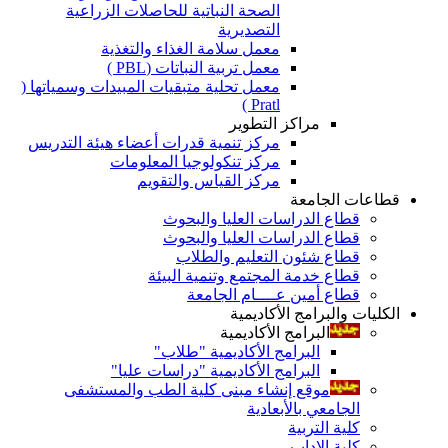
الصحة النباتية للحاصلات الزراعية
التصديرية
معمل سلامة الغذاء والتغذية
معمل تربية النباتات (PBL )
معمل تحلية متبقيات المبيدات وسمياتها (
Pratl )
مراكز التطوير
مركز تنمية قدرات أعضاء هيئة التدريس
مركز تنكولوجيا المعلومات
مركز القياس والتقويم
قطاعات الجامعة
قطاع الدراسات العليا والبحوث
قطاع الدراسات العليا والبحوث
قطاع شئون التعليم والطلاب
قطاع خدمة المجتمع وتنمية البيئة
قطاع أمين عــــام الجامعة
الكليات والبرامج الأكاديمية
البرامج الأكاديمية
البرامج الأكاديمية "طلاب"
البرامج الأكاديمية "دراسات عليا"
موقع إنشاء مبنى كلية الطب والمستشفى
الجامعي بالأبعادية
كلية التربية
كلية الاداب