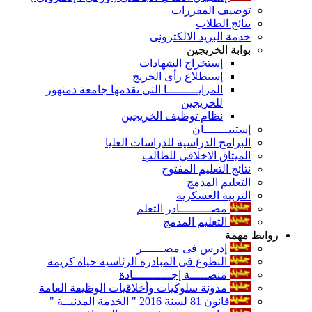
توصيف المقررات
نتائج الطلاب
خدمة البريد الالكترونى
بوابة الخريجين
إستخراج الشهادات
إستطلاع رأى الخريج
المزايـــــــــا التى تقدمها جامعة دمنهور
للخريجين
نظام توظيف الخريجين
إستبيـــــــان
البرامج الدراسية للدراسات العليا
الميثاق الاخلاقى للطالب
نتائج التعليم المفتوح
التعليم المدمج
التربية العسكرية
مصـــــــــادر التعلم
التعليم المدمج
روابط مهمة
إدرس فى مصــــــر
التطوع فى المبادرة الرئاسية حياة كريمة
منصـــــة إجـــــــــــادة
مدونة سلوكيات وأخلاقيات الوظيفة العامة
قانون 81 لسنة 2016 " الخدمة المدنيــة "