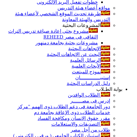
خطوات تفعيل البريد الإلكترونى
مواقع أعضاء هيئة التدريس
طريقة تحديث الموقع الشخصي لأعضاء هيئة
التدريس والهيئة المعاونة
المشروعات البحثية
مشروع بحثى إعادة صياغة تدريس التراث
الثقافى فى مصر REHEED
مشروعات بحثية بجامعة دمنهور
الإتجاهات البحثية
البحث عن الإتجاهات البحثية
الرسائل العلمية
الأبحاث العلمية
نموذج للمبتعث
إستبيـــــــــــــان
دليل الدراسات البحثية
بوابة الطـلاب
الطلاب الوافدين
إدرس فى مصــــــر
دور الجامعة فى دعم الطلاب ذوى الهمم "مركز
خدمات الطلاب ذوى الإعاقة بجامعة دم
مقرر حقوق الإنسان ومكافحة الفساد
التصديقات والاستعلامات
طلاب من أجل مصر
إستبيان الكتاب الجامعي ( ورقي ، إلكتروني )