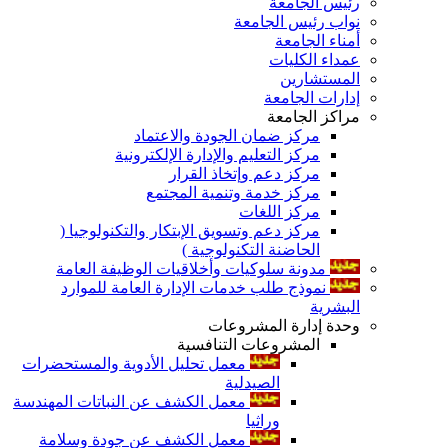
رئيس الجامعة
نواب رئيس الجامعة
أمناء الجامعة
عمداء الكليات
المستشارين
إدارات الجامعة
مراكز الجامعة
مركز ضمان الجودة والاعتماد
مركز التعليم والإدارة الإلكترونية
مركز دعم وإتخاذ القرار
مركز خدمة وتنمية المجتمع
مركز اللغات
مركز دعم وتسويق الإبتكار والتكنولوجيا (
الحاضنة التكنولوجية )
مدونة سلوكيات وأخلاقيات الوظيفة العامة
نموذج طلب خدمات الإدارة العامة للموارد
البشرية
وحدة إدارة المشروعات
المشروعات التنافسية
معمل تحليل الأدوية والمستحضرات
الصيدلية
معمل الكشف عن النباتات المهندسة
وراثيا
معمل الكشف عن جودة وسلامة