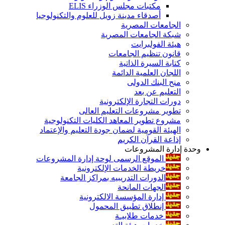
مكتبات مجلس الوزراء ELIS
أصدقاء مدينة زويل للعلوم والتكنولوجيا
الجامعات المصرية
شبكة الجامعات المصرية
هيئة الفولبرايت
قانون تنظيم الجامعات
كتابة السيرة الذاتية
اللجان العلمية الدائمة
منح البنك الدولى
التعليم عن بعد
دورات التجارة الإلكترونية
تطوير مشروعات التعليم العالى
مشروع تطوير المعاهد الكليات التكنولوجية
الهيئة القومية لضمان جودة التعليم والإعتماد
إذاعة القرآن الكريم
وحدة إدارة المشروعات
الموقع الرسمى لوحة إدارة المشروعات
خريطة الخدمات الإلكترونية
الدورات التدريبيه بمراكز الجامعة
الجهات المانحة
إدارة المؤسسة الالكترونية
إنطلاق تطبيق المحمول
خدمات طلابيـة