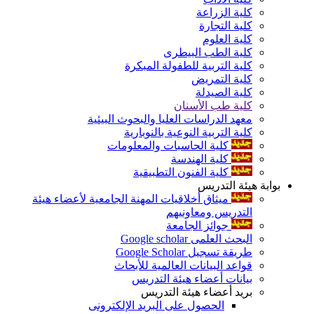
كلية الزراعة
كلية التجارة
كلية العلوم
كلية الطب البيطرى
كلية التربية للطفولة المبكرة
كلية التمريض
كلية الصيدلة
كلية طب الأسنان
معهد الدراسات العليا والبحوث البيئية
كلية التربية النوعية بالنوبارية
كلية الحاسبات والمعلومات
كلية الهندسة
كلية الفنون التطبيقية
بوابة هيئة التدريس
ميثاق أخلاقيات المهنة الجامعية لأعضاء هيئة
التدريس ومعاونيهم
جوائز الجامعة
البحث العلمى Google scholar
طريقة تسجيل Google Scholar
قواعد البيانات العالمية للأبحاث
بيانات أعضاء هيئة التدريس
بريد أعضاء هيئة التدريس
الحصول على البريد الإلكترونى