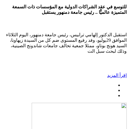
للتوسع في عقد الشراكات الدولية مع المؤسسات ذات السمعة
المتميزة عالميًّا .. رئيس جامعة دمنهور يستقبل
استقبل الدكتور إلهامي ترابيس، رئيس جامعة دمنهور، اليوم الثلاثاء
الموافق 29يوليو، وفد رفيع المستوى ضم كل من السيدة زيهاونا،
السيد هونج بوتاو، ممثلا جمعية تحالف جامعات شاندونج الصينية،
وذلك لبحث سبل الت
إقرأ المزيد