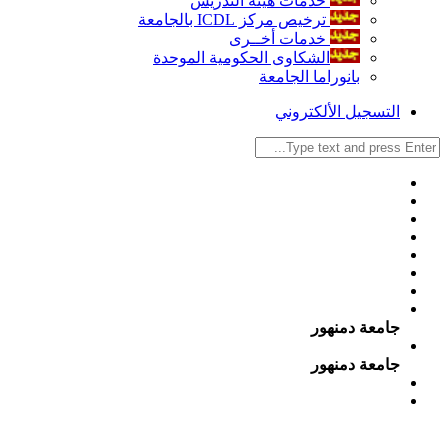
خدمات هيئة التدريس
ترخيص مركز ICDL بالجامعة
خدمات أخــرى
الشكاوى الحكومية الموحدة
بانوراما الجامعة
التسجيل الألكتروني
جامعة دمنهور
جامعة دمنهور