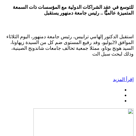
للتوسع في عقد الشراكات الدولية مع المؤسسات ذات السمعة
المتميزة عالميًّا .. رئيس جامعة دمنهور يستقبل
استقبل الدكتور إلهامي ترابيس، رئيس جامعة دمنهور، اليوم الثلاثاء
الموافق 29يوليو، وفد رفيع المستوى ضم كل من السيدة زيهاونا،
السيد هونج بوتاو، ممثلا جمعية تحالف جامعات شاندونج الصينية،
وذلك لبحث سبل الت
إقرأ المزيد