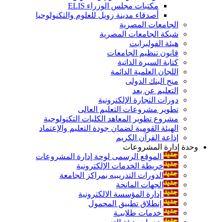
مكتبات مجلس الوزراء ELIS
أصدقاء مدينة زويل للعلوم والتكنولوجيا
الجامعات المصرية
شبكة الجامعات المصرية
هيئة الفولبرايت
قانون تنظيم الجامعات
كتابة السيرة الذاتية
اللجان العلمية الدائمة
منح البنك الدولى
التعليم عن بعد
دورات التجارة الإلكترونية
تطوير مشروعات التعليم العالى
مشروع تطوير المعاهد الكليات التكنولوجية
الهيئة القومية لضمان جودة التعليم والإعتماد
إذاعة القرآن الكريم
وحدة إدارة المشروعات
الموقع الرسمى لوحة إدارة المشروعات
خريطة الخدمات الإلكترونية
الدورات التدريبيه بمراكز الجامعة
الجهات المانحة
إدارة المؤسسة الالكترونية
إنطلاق تطبيق المحمول
خدمات طلابيـة