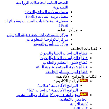
الصحة النباتية للحاصلات الزراعية
التصديرية
معمل سلامة الغذاء والتغذية
معمل تربية النباتات (PBL )
معمل تحلية متبقيات المبيدات وسمياتها (
Pratl )
مراكز التطوير
مركز تنمية قدرات أعضاء هيئة التدريس
مركز تنكولوجيا المعلومات
مركز القياس والتقويم
قطاعات الجامعة
قطاع الدراسات العليا والبحوث
قطاع الدراسات العليا والبحوث
قطاع شئون التعليم والطلاب
قطاع خدمة المجتمع وتنمية البيئة
قطاع أمين عــــام الجامعة
الكليات والبرامج الأكاديمية
البرامج الأكاديمية
البرامج الأكاديمية "طلاب"
البرامج الأكاديمية "دراسات عليا"
موقع إنشاء مبنى كلية الطب والمستشفى
الجامعي بالأبعادية
كلية التربية
كلية الاداب