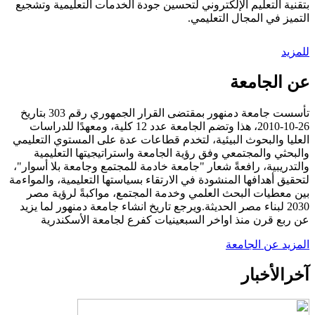
بتقنية التعليم الإلكتروني لتحسين جودة الخدمات التعليمية وتشجيع
التميز في المجال التعليمي.
للمزيد
عن الجامعة
تأسست جامعة دمنهور بمقتضى القرار الجمهوري رقم 303 بتاريخ
26-10-2010، هذا وتضم الجامعة عدد 12 كلية، ومعهدًا للدراسات
العليا والبحوث البيئية، لتخدم قطاعات عدة على المستوي التعليمي
والبحثي والمجتمعي وفق رؤية الجامعة واستراتيجيتها التعليمية
والتدريبية، رافعةً شعار "جامعة خادمة للمجتمع وجامعة بلا أسوار"،
لتحقيق أهدافها المنشودة في الارتقاء بسياستها التعليمية، والمواءمة
بين معطيات البحث العلمي وخدمة المجتمع، مواكبةً لرؤية مصر
2030 لبناء مصر الحديثة.ويرجع تاريخ انشاء جامعة دمنهور لما يزيد
عن ربع قرن منذ اواخر السبعينيات كفرع لجامعة الأسكندرية
المزيد عن الجامعة
آخر
الأخبار