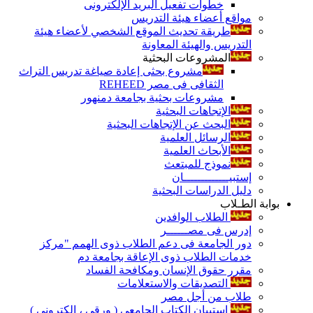
خطوات تفعيل البريد الإلكترونى
مواقع أعضاء هيئة التدريس
طريقة تحديث الموقع الشخصي لأعضاء هيئة
التدريس والهيئة المعاونة
المشروعات البحثية
مشروع بحثى إعادة صياغة تدريس التراث
الثقافى فى مصر REHEED
مشروعات بحثية بجامعة دمنهور
الإتجاهات البحثية
البحث عن الإتجاهات البحثية
الرسائل العلمية
الأبحاث العلمية
نموذج للمبتعث
إستبيـــــــــــــان
دليل الدراسات البحثية
بوابة الطـلاب
الطلاب الوافدين
إدرس فى مصــــــر
دور الجامعة فى دعم الطلاب ذوى الهمم "مركز
خدمات الطلاب ذوى الإعاقة بجامعة دم
مقرر حقوق الإنسان ومكافحة الفساد
التصديقات والاستعلامات
طلاب من أجل مصر
إستبيان الكتاب الجامعي ( ورقي ، إلكتروني )