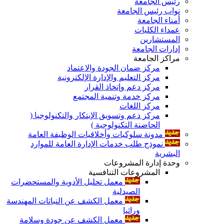
رئيس الجامعة
نواب رئيس الجامعة
أمناء الجامعة
عمداء الكليات
المستشارين
إدارات الجامعة
مراكز الجامعة
مركز ضمان الجودة والاعتماد
مركز التعليم والإدارة الإلكترونية
مركز دعم وإتخاذ القرار
مركز خدمة وتنمية المجتمع
مركز اللغات
مركز دعم وتسويق الإبتكار والتكنولوجيا (
الحاضنة التكنولوجية )
مدونة سلوكيات وأخلاقيات الوظيفة العامة
نموذج طلب خدمات الإدارة العامة للموارد
البشرية
وحدة إدارة المشروعات
المشروعات التنافسية
معمل تحليل الأدوية والمستحضرات
الصيدلية
معمل الكشف عن النباتات المهندسة
وراثيا
معمل الكشف عن جودة وسلامة