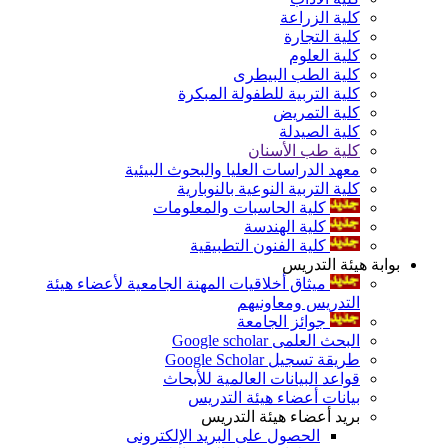
كلية الزراعة
كلية التجارة
كلية العلوم
كلية الطب البيطرى
كلية التربية للطفولة المبكرة
كلية التمريض
كلية الصيدلة
كلية طب الأسنان
معهد الدراسات العليا والبحوث البيئية
كلية التربية النوعية بالنوبارية
كلية الحاسبات والمعلومات
كلية الهندسة
كلية الفنون التطبيقية
بوابة هيئة التدريس
ميثاق أخلاقيات المهنة الجامعية لأعضاء هيئة
التدريس ومعاونيهم
جوائز الجامعة
البحث العلمى Google scholar
طريقة تسجيل Google Scholar
قواعد البيانات العالمية للأبحاث
بيانات أعضاء هيئة التدريس
بريد أعضاء هيئة التدريس
الحصول على البريد الإلكترونى