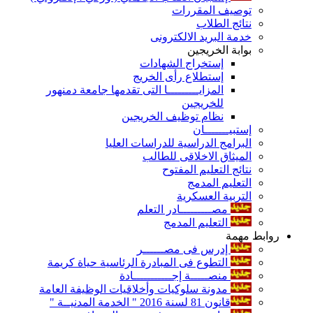
توصيف المقررات
نتائج الطلاب
خدمة البريد الالكترونى
بوابة الخريجين
إستخراج الشهادات
إستطلاع رأى الخريج
المزايـــــــــا التى تقدمها جامعة دمنهور
للخريجين
نظام توظيف الخريجين
إستبيـــــــان
البرامج الدراسية للدراسات العليا
الميثاق الاخلاقى للطالب
نتائج التعليم المفتوح
التعليم المدمج
التربية العسكرية
مصـــــــــادر التعلم
التعليم المدمج
روابط مهمة
إدرس فى مصــــــر
التطوع فى المبادرة الرئاسية حياة كريمة
منصـــــة إجـــــــــــادة
مدونة سلوكيات وأخلاقيات الوظيفة العامة
قانون 81 لسنة 2016 " الخدمة المدنيــة "