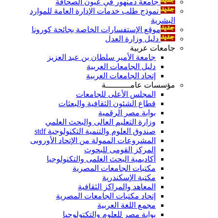
جامعة دمنهور في عيون الصحافة
نموذج طلب خدمات الإدارة العامة للموارد
البشرية
موقع الإستفسارات الخاصة بجائحة كورونا
دليل وزارة العدل
جامعات عربية
جامعة الأمير سلطان بن عبد العزيز
دليل الجامعات العربية
إتحاد الجامعات العربية
مؤسسات عامــــــــــة
المجلس الأعلى للجامعات
قطاع الشئون الثقافية والبعثات
بوابة مصر الرقمية
وزارة التعليم العالى والبحث العلمي
صندوق العلوم والتنمية التكنولوجية stdf
المشروعات الممولة من الإتحاد الأوروبى
المركز القومى للبحوث
أكاديمية البحث العلمى والتكنولوجيا
مكتبات الجامعات المصرية
مكتبة الإسكندرية
المعاهد والمراكز الثقافية
إتحاد مكتبات الجامعات المصرية
مجمع اللغة العربية
بوابة مصر للعلوم والتكتولوجيا