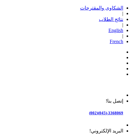
الشكاوى والمقترحات
|
نتائج الطلاب
|
English
|
French
إتصل بنا!
3368069-(045)(002)
البريد الإلكتروني!