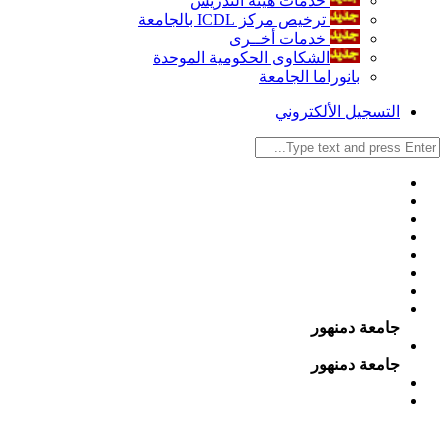
خدمات هيئة التدريس
ترخيص مركز ICDL بالجامعة
خدمات أخــرى
الشكاوى الحكومية الموحدة
بانوراما الجامعة
التسجيل الألكتروني
جامعة دمنهور
جامعة دمنهور