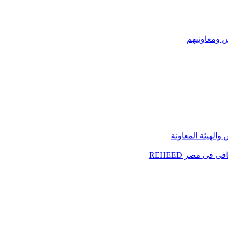
س ومعاونيهم
الهيئة المعاونة
فى مصر REHEED