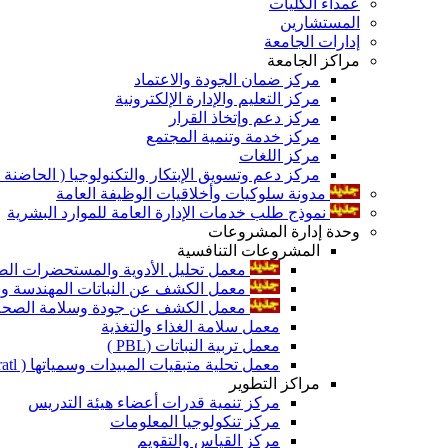
عمداء الكليات
المستشارين
إدارات الجامعة
مراكز الجامعة
مركز ضمان الجودة والاعتماد
مركز التعليم والإدارة الإلكترونية
مركز دعم وإتخاذ القرار
مركز خدمة وتنمية المجتمع
مركز اللغات
مركز دعم وتسويق الإبتكار والتكنولوجيا ( الحاضنة ا
مدونة سلوكيات وأخلاقيات الوظيفة العامة
نموذج طلب خدمات الإدارة العامة للموارد البشرية
وحدة إدارة المشروعات
المشروعات التنافسية
معمل تحليل الأدوية والمستحضرات الص
معمل الكشف عن النباتات المهندسة ورا
معمل الكشف عن جودة وسلامة الصحة الن
معمل سلامة الغذاء والتغذية
معمل تربية النباتات (PBL )
معمل تحلية متبقيات المبيدات وسمياتها ( Pratl )
مراكز التطوير
مركز تنمية قدرات أعضاء هيئة التدريس
مركز تنكولوجيا المعلومات
مركز القياس والتقويم