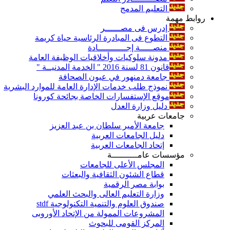
التعليم المدمج
روابط مهمة
إدرس فى مصــــــر
التطوع فى المبادرة الرئاسية حياة كريمة
منصـــــة إجـــــــــــادة
مدونة سلوكيات وأخلاقيات الوظيفة العامة
قانون 81 لسنة 2016 " الخدمة المدنيــة "
جامعة دمنهور في عيون الصحافة
نموذج طلب خدمات الإدارة العامة للموارد البشرية
موقع الإستفسارات الخاصة بجائحة كورونا
دليل وزارة العدل
جامعات عربية
جامعة الأمير سلطان بن عبد العزيز
دليل الجامعات العربية
إتحاد الجامعات العربية
مؤسسات عامــــــــــة
المجلس الأعلى للجامعات
قطاع الشئون الثقافية والبعثات
بوابة مصر الرقمية
وزارة التعليم العالى والبحث العلمي
صندوق العلوم والتنمية التكنولوجية stdf
المشروعات الممولة من الإتحاد الأوروبى
المركز القومى للبحوث