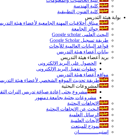
كلية الحاسبات والمعلومات
كلية الهندسة
كلية الفنون التطبيقية
بوابة هيئة التدريس
ميثاق أخلاقيات المهنة الجامعية لأعضاء هيئة التدري
جوائز الجامعة
البحث العلمى Google scholar
طريقة تسجيل Google Scholar
قواعد البيانات العالمية للأبحاث
بيانات أعضاء هيئة التدريس
بريد أعضاء هيئة التدريس
الحصول على البريد الإلكترونى
خطوات تفعيل البريد الإلكترونى
مواقع أعضاء هيئة التدريس
طريقة تحديث الموقع الشخصي لأعضاء هيئة التدريس و
المشروعات البحثية
مشروع بحثى إعادة صياغة تدريس التراث الثقافى 
مشروعات بحثية بجامعة دمنهور
الإتجاهات البحثية
البحث عن الإتجاهات البحثية
الرسائل العلمية
الأبحاث العلمية
نموذج للمبتعث
إستبيـــــــــــــان