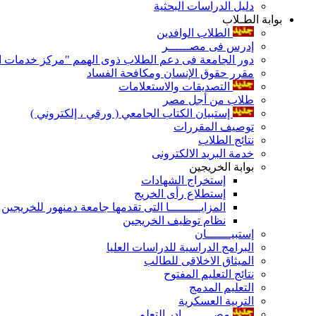
دليل الدراسات البحثية
بوابة الطـلاب
الطلاب الوافدين
إدرس فى مصــــــر
دور الجامعة فى دعم الطلاب ذوى الهمم "مركز خدمات ال
مقرر حقوق الإنسان ومكافحة الفساد
التصديقات والاستعلامات
طلاب من أجل مصر
إستبيان الكتاب الجامعي ( ورقي ، إلكتروني )
توصيف المقررات
نتائج الطلاب
خدمة البريد الالكترونى
بوابة الخريجين
إستخراج الشهادات
إستطلاع رأى الخريج
المزايـــــــــا التى تقدمها جامعة دمنهور للخريجين
نظام توظيف الخريجين
إستبيـــــــان
البرامج الدراسية للدراسات العليا
الميثاق الاخلاقى للطالب
نتائج التعليم المفتوح
التعليم المدمج
التربية العسكرية
مصـــــــــادر التعلم