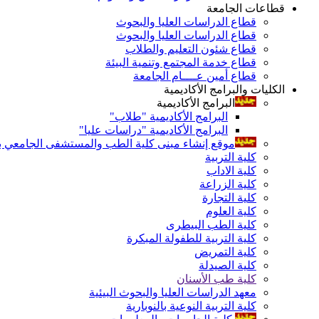
قطاعات الجامعة
قطاع الدراسات العليا والبحوث
قطاع الدراسات العليا والبحوث
قطاع شئون التعليم والطلاب
قطاع خدمة المجتمع وتنمية البيئة
قطاع أمين عــــام الجامعة
الكليات والبرامج الأكاديمية
البرامج الأكاديمية
البرامج الأكاديمية "طلاب"
البرامج الأكاديمية "دراسات عليا"
موقع إنشاء مبنى كلية الطب والمستشفى الجامعي بال
كلية التربية
كلية الاداب
كلية الزراعة
كلية التجارة
كلية العلوم
كلية الطب البيطرى
كلية التربية للطفولة المبكرة
كلية التمريض
كلية الصيدلة
كلية طب الأسنان
معهد الدراسات العليا والبحوث البيئية
كلية التربية النوعية بالنوبارية