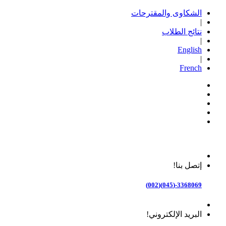
الشكاوى والمقترحات
|
نتائج الطلاب
|
English
|
French
إتصل بنا!
3368069-(045)(002)
البريد الإلكتروني!