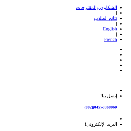
الشكاوى والمقترحات
|
نتائج الطلاب
|
English
|
French
إتصل بنا!
3368069-(045)(002)
البريد الإلكتروني!