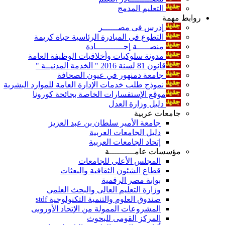
التعليم المدمج
روابط مهمة
إدرس فى مصــــــر
التطوع فى المبادرة الرئاسية حياة كريمة
منصـــــة إجـــــــــــادة
مدونة سلوكيات وأخلاقيات الوظيفة العامة
قانون 81 لسنة 2016 " الخدمة المدنيــة "
جامعة دمنهور في عيون الصحافة
نموذج طلب خدمات الإدارة العامة للموارد البشرية
موقع الإستفسارات الخاصة بجائحة كورونا
دليل وزارة العدل
جامعات عربية
جامعة الأمير سلطان بن عبد العزيز
دليل الجامعات العربية
إتحاد الجامعات العربية
مؤسسات عامــــــــــة
المجلس الأعلى للجامعات
قطاع الشئون الثقافية والبعثات
بوابة مصر الرقمية
وزارة التعليم العالى والبحث العلمي
صندوق العلوم والتنمية التكنولوجية stdf
المشروعات الممولة من الإتحاد الأوروبى
المركز القومى للبحوث