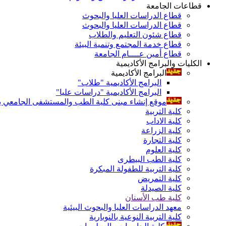
قطاعات الجامعة
قطاع الدراسات العليا والبحوث
قطاع الدراسات العليا والبحوث
قطاع شئون التعليم والطلاب
قطاع خدمة المجتمع وتنمية البيئة
قطاع أمين عــــام الجامعة
الكليات والبرامج الأكاديمية
البرامج الأكاديمية
البرامج الأكاديمية "طلاب"
البرامج الأكاديمية "دراسات عليا"
موقع إنشاء مبنى كلية الطب والمستشفى الجامعي بال
كلية التربية
كلية الاداب
كلية الزراعة
كلية التجارة
كلية العلوم
كلية الطب البيطرى
كلية التربية للطفولة المبكرة
كلية التمريض
كلية الصيدلة
كلية طب الأسنان
معهد الدراسات العليا والبحوث البيئية
كلية التربية النوعية بالنوبارية