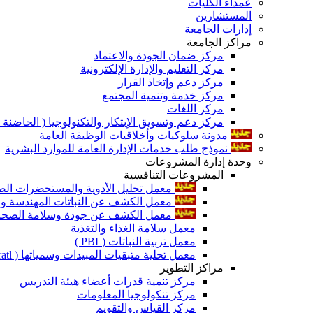
عمداء الكليات
المستشارين
إدارات الجامعة
مراكز الجامعة
مركز ضمان الجودة والاعتماد
مركز التعليم والإدارة الإلكترونية
مركز دعم وإتخاذ القرار
مركز خدمة وتنمية المجتمع
مركز اللغات
مركز دعم وتسويق الإبتكار والتكنولوجيا ( الحاضنة ا
مدونة سلوكيات وأخلاقيات الوظيفة العامة
نموذج طلب خدمات الإدارة العامة للموارد البشرية
وحدة إدارة المشروعات
المشروعات التنافسية
معمل تحليل الأدوية والمستحضرات الص
معمل الكشف عن النباتات المهندسة ورا
معمل الكشف عن جودة وسلامة الصحة الن
معمل سلامة الغذاء والتغذية
معمل تربية النباتات (PBL )
معمل تحلية متبقيات المبيدات وسمياتها ( Pratl )
مراكز التطوير
مركز تنمية قدرات أعضاء هيئة التدريس
مركز تنكولوجيا المعلومات
مركز القياس والتقويم