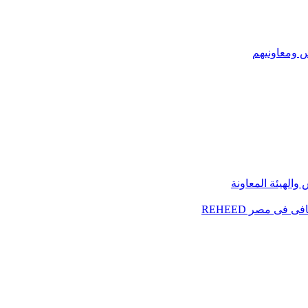
س ومعاونيهم
الهيئة المعاونة
فى مصر REHEED