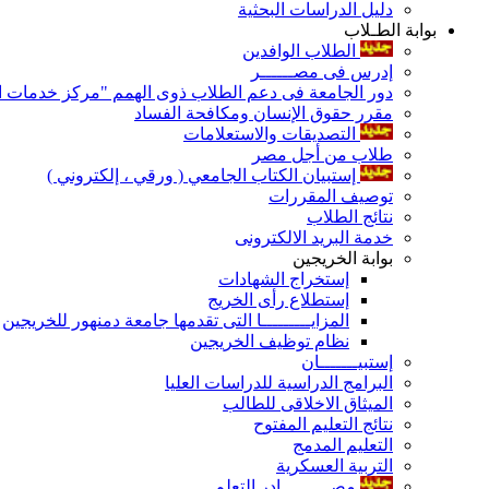
دليل الدراسات البحثية
بوابة الطـلاب
الطلاب الوافدين
إدرس فى مصــــــر
دور الجامعة فى دعم الطلاب ذوى الهمم "مركز خدمات ال
مقرر حقوق الإنسان ومكافحة الفساد
التصديقات والاستعلامات
طلاب من أجل مصر
إستبيان الكتاب الجامعي ( ورقي ، إلكتروني )
توصيف المقررات
نتائج الطلاب
خدمة البريد الالكترونى
بوابة الخريجين
إستخراج الشهادات
إستطلاع رأى الخريج
المزايـــــــــا التى تقدمها جامعة دمنهور للخريجين
نظام توظيف الخريجين
إستبيـــــــان
البرامج الدراسية للدراسات العليا
الميثاق الاخلاقى للطالب
نتائج التعليم المفتوح
التعليم المدمج
التربية العسكرية
مصـــــــــادر التعلم