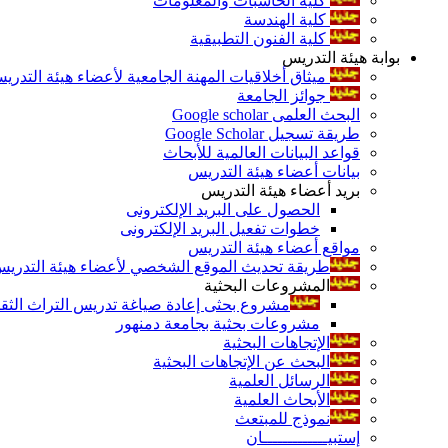
كلية الحاسبات والمعلومات
كلية الهندسة
كلية الفنون التطبيقية
بوابة هيئة التدريس
ميثاق أخلاقيات المهنة الجامعية لأعضاء هيئة التدري
جوائز الجامعة
البحث العلمى Google scholar
طريقة تسجيل Google Scholar
قواعد البيانات العالمية للأبحاث
بيانات أعضاء هيئة التدريس
بريد أعضاء هيئة التدريس
الحصول على البريد الإلكترونى
خطوات تفعيل البريد الإلكترونى
مواقع أعضاء هيئة التدريس
طريقة تحديث الموقع الشخصي لأعضاء هيئة التدريس و
المشروعات البحثية
مشروع بحثى إعادة صياغة تدريس التراث الثقافى 
مشروعات بحثية بجامعة دمنهور
الإتجاهات البحثية
البحث عن الإتجاهات البحثية
الرسائل العلمية
الأبحاث العلمية
نموذج للمبتعث
إستبيـــــــــــــان