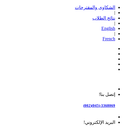
الشكاوى والمقترحات
|
نتائج الطلاب
|
English
|
French
إتصل بنا!
3368069-(045)(002)
البريد الإلكتروني!