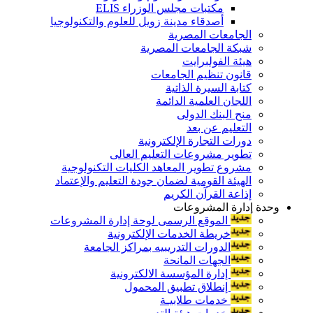
مكتبات مجلس الوزراء ELIS
أصدقاء مدينة زويل للعلوم والتكنولوجيا
الجامعات المصرية
شبكة الجامعات المصرية
هيئة الفولبرايت
قانون تنظيم الجامعات
كتابة السيرة الذاتية
اللجان العلمية الدائمة
منح البنك الدولى
التعليم عن بعد
دورات التجارة الإلكترونية
تطوير مشروعات التعليم العالى
مشروع تطوير المعاهد الكليات التكنولوجية
الهيئة القومية لضمان جودة التعليم والإعتماد
إذاعة القرآن الكريم
وحدة إدارة المشروعات
الموقع الرسمى لوحة إدارة المشروعات
خريطة الخدمات الإلكترونية
الدورات التدريبيه بمراكز الجامعة
الجهات المانحة
إدارة المؤسسة الالكترونية
إنطلاق تطبيق المحمول
خدمات طلابيـة