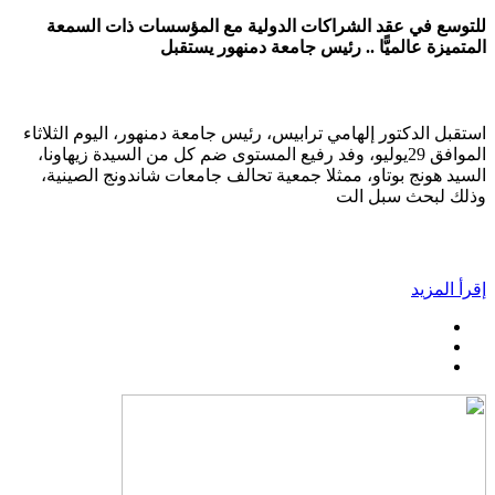
للتوسع في عقد الشراكات الدولية مع المؤسسات ذات السمعة
المتميزة عالميًّا .. رئيس جامعة دمنهور يستقبل
استقبل الدكتور إلهامي ترابيس، رئيس جامعة دمنهور، اليوم الثلاثاء
الموافق 29يوليو، وفد رفيع المستوى ضم كل من السيدة زيهاونا،
السيد هونج بوتاو، ممثلا جمعية تحالف جامعات شاندونج الصينية،
وذلك لبحث سبل الت
إقرأ المزيد