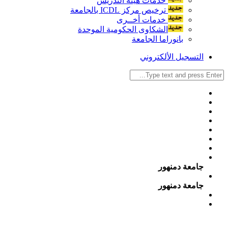
خدمات هيئة التدريس
ترخيص مركز ICDL بالجامعة
خدمات أخــرى
الشكاوى الحكومية الموحدة
بانوراما الجامعة
التسجيل الألكتروني
جامعة دمنهور
جامعة دمنهور