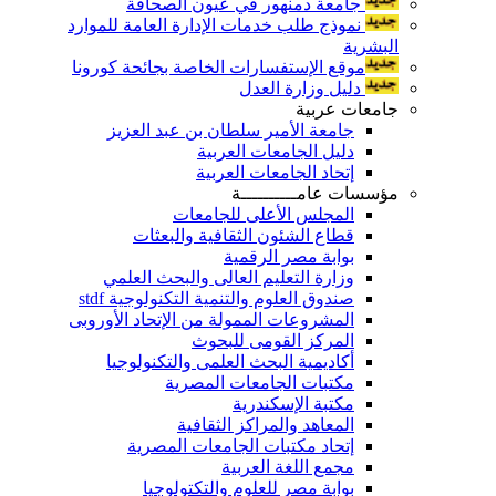
جامعة دمنهور في عيون الصحافة
نموذج طلب خدمات الإدارة العامة للموارد
البشرية
موقع الإستفسارات الخاصة بجائحة كورونا
دليل وزارة العدل
جامعات عربية
جامعة الأمير سلطان بن عبد العزيز
دليل الجامعات العربية
إتحاد الجامعات العربية
مؤسسات عامــــــــــة
المجلس الأعلى للجامعات
قطاع الشئون الثقافية والبعثات
بوابة مصر الرقمية
وزارة التعليم العالى والبحث العلمي
صندوق العلوم والتنمية التكنولوجية stdf
المشروعات الممولة من الإتحاد الأوروبى
المركز القومى للبحوث
أكاديمية البحث العلمى والتكنولوجيا
مكتبات الجامعات المصرية
مكتبة الإسكندرية
المعاهد والمراكز الثقافية
إتحاد مكتبات الجامعات المصرية
مجمع اللغة العربية
بوابة مصر للعلوم والتكتولوجيا