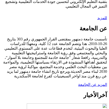
بتقنية التعليم الإلكتروني لتحسين جودة الخدمات التعليمية وتشجيع
التميز في المجال التعليمي.
للمزيد
عن الجامعة
تأسست جامعة دمنهور بمقتضى القرار الجمهوري رقم 303 بتاريخ
26-10-2010، هذا وتضم الجامعة عدد 12 كلية، ومعهدًا للدراسات
العليا والبحوث البيئية، لتخدم قطاعات عدة على المستوي التعليمي
والبحثي والمجتمعي وفق رؤية الجامعة واستراتيجيتها التعليمية
والتدريبية، رافعةً شعار "جامعة خادمة للمجتمع وجامعة بلا أسوار"،
لتحقيق أهدافها المنشودة في الارتقاء بسياستها التعليمية، والمواءمة
بين معطيات البحث العلمي وخدمة المجتمع، مواكبةً لرؤية مصر
2030 لبناء مصر الحديثة.ويرجع تاريخ انشاء جامعة دمنهور لما يزيد
عن ربع قرن منذ اواخر السبعينيات كفرع لجامعة الأسكندرية
المزيد عن الجامعة
آخر
الأخبار