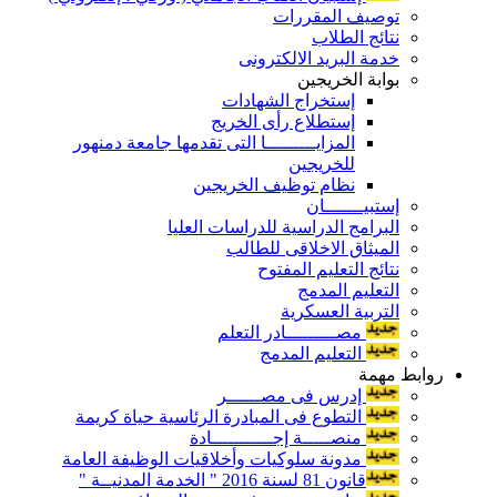
توصيف المقررات
نتائج الطلاب
خدمة البريد الالكترونى
بوابة الخريجين
إستخراج الشهادات
إستطلاع رأى الخريج
المزايـــــــــا التى تقدمها جامعة دمنهور
للخريجين
نظام توظيف الخريجين
إستبيـــــــان
البرامج الدراسية للدراسات العليا
الميثاق الاخلاقى للطالب
نتائج التعليم المفتوح
التعليم المدمج
التربية العسكرية
مصـــــــــادر التعلم
التعليم المدمج
روابط مهمة
إدرس فى مصــــــر
التطوع فى المبادرة الرئاسية حياة كريمة
منصـــــة إجـــــــــــادة
مدونة سلوكيات وأخلاقيات الوظيفة العامة
قانون 81 لسنة 2016 " الخدمة المدنيــة "