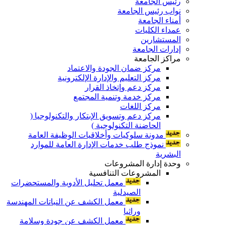
رئيس الجامعة
نواب رئيس الجامعة
أمناء الجامعة
عمداء الكليات
المستشارين
إدارات الجامعة
مراكز الجامعة
مركز ضمان الجودة والاعتماد
مركز التعليم والإدارة الإلكترونية
مركز دعم وإتخاذ القرار
مركز خدمة وتنمية المجتمع
مركز اللغات
مركز دعم وتسويق الإبتكار والتكنولوجيا (
الحاضنة التكنولوجية )
مدونة سلوكيات وأخلاقيات الوظيفة العامة
نموذج طلب خدمات الإدارة العامة للموارد
البشرية
وحدة إدارة المشروعات
المشروعات التنافسية
معمل تحليل الأدوية والمستحضرات
الصيدلية
معمل الكشف عن النباتات المهندسة
وراثيا
معمل الكشف عن جودة وسلامة