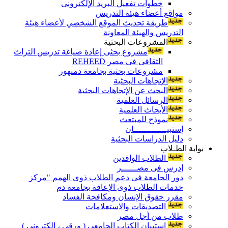
خطوات تفعيل البريد الإلكترونى
مواقع أعضاء هيئة التدريس
طريقة تحديث الموقع الشخصي لأعضاء هيئة
التدريس والهيئة المعاونة
المشروعات البحثية
مشروع بحثى إعادة صياغة تدريس التراث
الثقافى فى مصر REHEED
مشروعات بحثية بجامعة دمنهور
الإتجاهات البحثية
البحث عن الإتجاهات البحثية
الرسائل العلمية
الأبحاث العلمية
نموذج للمبتعث
إستبيـــــــــــــان
دليل الدراسات البحثية
بوابة الطـلاب
الطلاب الوافدين
إدرس فى مصــــــر
دور الجامعة فى دعم الطلاب ذوى الهمم "مركز
خدمات الطلاب ذوى الإعاقة بجامعة دم
مقرر حقوق الإنسان ومكافحة الفساد
التصديقات والاستعلامات
طلاب من أجل مصر
إستبيان الكتاب الجامعي ( ورقي ، إلكتروني )