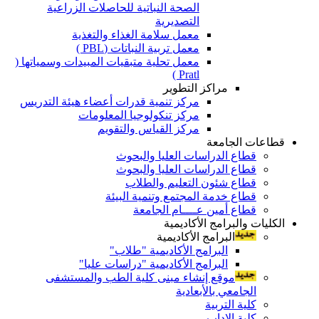
الصحة النباتية للحاصلات الزراعية
التصديرية
معمل سلامة الغذاء والتغذية
معمل تربية النباتات (PBL )
معمل تحلية متبقيات المبيدات وسمياتها (
Pratl )
مراكز التطوير
مركز تنمية قدرات أعضاء هيئة التدريس
مركز تنكولوجيا المعلومات
مركز القياس والتقويم
قطاعات الجامعة
قطاع الدراسات العليا والبحوث
قطاع الدراسات العليا والبحوث
قطاع شئون التعليم والطلاب
قطاع خدمة المجتمع وتنمية البيئة
قطاع أمين عــــام الجامعة
الكليات والبرامج الأكاديمية
البرامج الأكاديمية
البرامج الأكاديمية "طلاب"
البرامج الأكاديمية "دراسات عليا"
موقع إنشاء مبنى كلية الطب والمستشفى
الجامعي بالأبعادية
كلية التربية
كلية الاداب