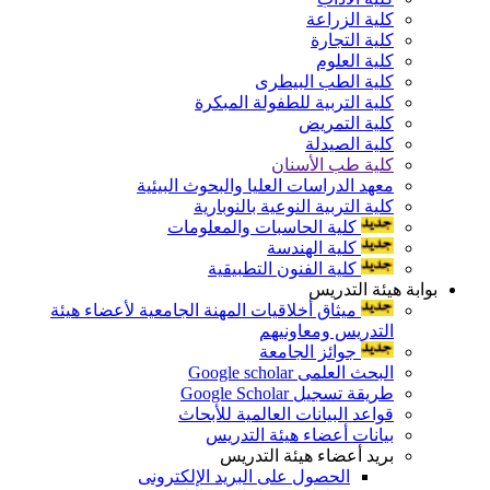
كلية الزراعة
كلية التجارة
كلية العلوم
كلية الطب البيطرى
كلية التربية للطفولة المبكرة
كلية التمريض
كلية الصيدلة
كلية طب الأسنان
معهد الدراسات العليا والبحوث البيئية
كلية التربية النوعية بالنوبارية
كلية الحاسبات والمعلومات
كلية الهندسة
كلية الفنون التطبيقية
بوابة هيئة التدريس
ميثاق أخلاقيات المهنة الجامعية لأعضاء هيئة
التدريس ومعاونيهم
جوائز الجامعة
البحث العلمى Google scholar
طريقة تسجيل Google Scholar
قواعد البيانات العالمية للأبحاث
بيانات أعضاء هيئة التدريس
بريد أعضاء هيئة التدريس
الحصول على البريد الإلكترونى