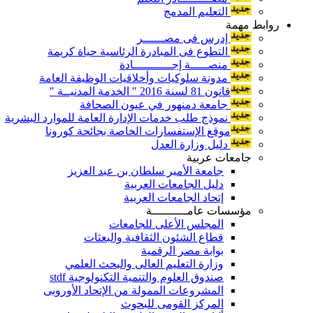
التعليم المدمج
روابط مهمة
إدرس فى مصــــــر
التطوع فى المبادرة الرئاسية حياة كريمة
منصـــــة إجـــــــــــادة
مدونة سلوكيات وأخلاقيات الوظيفة العامة
قانون 81 لسنة 2016 " الخدمة المدنيــة "
جامعة دمنهور في عيون الصحافة
نموذج طلب خدمات الإدارة العامة للموارد البشرية
موقع الإستفسارات الخاصة بجائحة كورونا
دليل وزارة العدل
جامعات عربية
جامعة الأمير سلطان بن عبد العزيز
دليل الجامعات العربية
إتحاد الجامعات العربية
مؤسسات عامــــــــــة
المجلس الأعلى للجامعات
قطاع الشئون الثقافية والبعثات
بوابة مصر الرقمية
وزارة التعليم العالى والبحث العلمي
صندوق العلوم والتنمية التكنولوجية stdf
المشروعات الممولة من الإتحاد الأوروبى
المركز القومى للبحوث