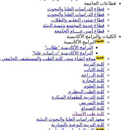
قطاعات الجامعة
قطاع الدراسات العليا والبحوث
قطاع الدراسات العليا والبحوث
قطاع شئون التعليم والطلاب
قطاع خدمة المجتمع وتنمية البيئة
قطاع أمين عــــام الجامعة
الكليات والبرامج الأكاديمية
البرامج الأكاديمية
البرامج الأكاديمية "طلاب"
البرامج الأكاديمية "دراسات عليا"
موقع إنشاء مبنى كلية الطب والمستشفى الجامعي بال
كلية التربية
كلية الاداب
كلية الزراعة
كلية التجارة
كلية العلوم
كلية الطب البيطرى
كلية التربية للطفولة المبكرة
كلية التمريض
كلية الصيدلة
كلية طب الأسنان
معهد الدراسات العليا والبحوث البيئية
كلية التربية النوعية بالنوبارية