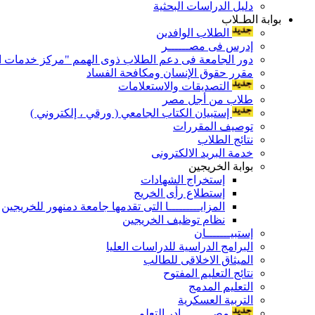
دليل الدراسات البحثية
بوابة الطـلاب
الطلاب الوافدين
إدرس فى مصــــــر
دور الجامعة فى دعم الطلاب ذوى الهمم "مركز خدمات ال
مقرر حقوق الإنسان ومكافحة الفساد
التصديقات والاستعلامات
طلاب من أجل مصر
إستبيان الكتاب الجامعي ( ورقي ، إلكتروني )
توصيف المقررات
نتائج الطلاب
خدمة البريد الالكترونى
بوابة الخريجين
إستخراج الشهادات
إستطلاع رأى الخريج
المزايـــــــــا التى تقدمها جامعة دمنهور للخريجين
نظام توظيف الخريجين
إستبيـــــــان
البرامج الدراسية للدراسات العليا
الميثاق الاخلاقى للطالب
نتائج التعليم المفتوح
التعليم المدمج
التربية العسكرية
مصـــــــــادر التعلم