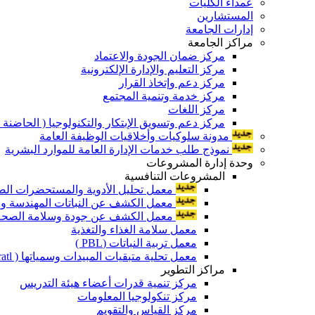
عمداء الكليات
المستشارين
إدارات الجامعة
مراكز الجامعة
مركز ضمان الجودة والاعتماد
مركز التعليم والإدارة الإلكترونية
مركز دعم وإتخاذ القرار
مركز خدمة وتنمية المجتمع
مركز اللغات
مركز دعم وتسويق الإبتكار والتكنولوجيا ( الحاضنة ا
مدونة سلوكيات وأخلاقيات الوظيفة العامة
نموذج طلب خدمات الإدارة العامة للموارد البشرية
وحدة إدارة المشروعات
المشروعات التنافسية
معمل تحليل الأدوية والمستحضرات الص
معمل الكشف عن النباتات المهندسة ورا
معمل الكشف عن جودة وسلامة الصحة الن
معمل سلامة الغذاء والتغذية
معمل تربية النباتات (PBL )
معمل تحلية متبقيات المبيدات وسمياتها ( Pratl )
مراكز التطوير
مركز تنمية قدرات أعضاء هيئة التدريس
مركز تنكولوجيا المعلومات
مركز القياس والتقويم