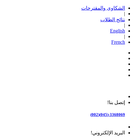
الشكاوى والمقترحات
|
نتائج الطلاب
|
English
|
French
إتصل بنا!
3368069-(045)(002)
البريد الإلكتروني!