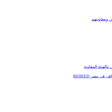
س ومعاونيهم
الهيئة المعاونة
فى مصر REHEED