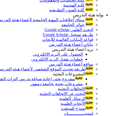
كلية الحاسبات والمعلومات
كلية الهندسة
كلية الفنون التطبيقية
بوابة هيئة التدريس
ميثاق أخلاقيات المهنة الجامعية لأعضاء هيئة التدري
جوائز الجامعة
البحث العلمى Google scholar
طريقة تسجيل Google Scholar
قواعد البيانات العالمية للأبحاث
بيانات أعضاء هيئة التدريس
بريد أعضاء هيئة التدريس
الحصول على البريد الإلكترونى
خطوات تفعيل البريد الإلكترونى
مواقع أعضاء هيئة التدريس
طريقة تحديث الموقع الشخصي لأعضاء هيئة التدريس و
المشروعات البحثية
مشروع بحثى إعادة صياغة تدريس التراث الثقافى 
مشروعات بحثية بجامعة دمنهور
الإتجاهات البحثية
البحث عن الإتجاهات البحثية
الرسائل العلمية
الأبحاث العلمية
نموذج للمبتعث
إستبيـــــــــــــان