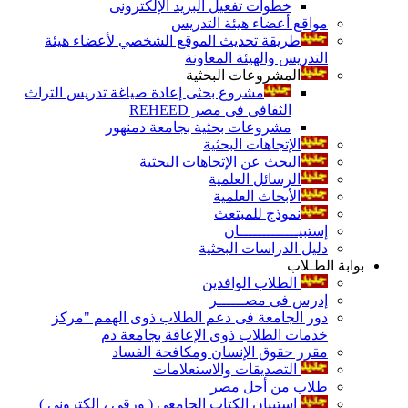
خطوات تفعيل البريد الإلكترونى
مواقع أعضاء هيئة التدريس
طريقة تحديث الموقع الشخصي لأعضاء هيئة
التدريس والهيئة المعاونة
المشروعات البحثية
مشروع بحثى إعادة صياغة تدريس التراث
الثقافى فى مصر REHEED
مشروعات بحثية بجامعة دمنهور
الإتجاهات البحثية
البحث عن الإتجاهات البحثية
الرسائل العلمية
الأبحاث العلمية
نموذج للمبتعث
إستبيـــــــــــــان
دليل الدراسات البحثية
بوابة الطـلاب
الطلاب الوافدين
إدرس فى مصــــــر
دور الجامعة فى دعم الطلاب ذوى الهمم "مركز
خدمات الطلاب ذوى الإعاقة بجامعة دم
مقرر حقوق الإنسان ومكافحة الفساد
التصديقات والاستعلامات
طلاب من أجل مصر
إستبيان الكتاب الجامعي ( ورقي ، إلكتروني )