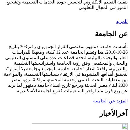
بتقنية التعليم الإلكتروني لتحسين جودة الخدمات التعليمية وتشجيع
التميز في المجال التعليمي.
للمزيد
عن الجامعة
تأسست جامعة دمنهور بمقتضى القرار الجمهوري رقم 303 بتاريخ
26-10-2010، هذا وتضم الجامعة عدد 12 كلية، ومعهدًا للدراسات
العليا والبحوث البيئية، لتخدم قطاعات عدة على المستوي التعليمي
والبحثي والمجتمعي وفق رؤية الجامعة واستراتيجيتها التعليمية
والتدريبية، رافعةً شعار "جامعة خادمة للمجتمع وجامعة بلا أسوار"،
لتحقيق أهدافها المنشودة في الارتقاء بسياستها التعليمية، والمواءمة
بين معطيات البحث العلمي وخدمة المجتمع، مواكبةً لرؤية مصر
2030 لبناء مصر الحديثة.ويرجع تاريخ انشاء جامعة دمنهور لما يزيد
عن ربع قرن منذ اواخر السبعينيات كفرع لجامعة الأسكندرية
المزيد عن الجامعة
آخر
الأخبار