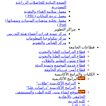
الصحة النباتية للحاصلات الزراعية
التصديرية
معمل سلامة الغذاء والتغذية
معمل تربية النباتات (PBL )
معمل تحلية متبقيات المبيدات وسمياتها (
Pratl )
مراكز التطوير
مركز تنمية قدرات أعضاء هيئة التدريس
مركز تنكولوجيا المعلومات
مركز القياس والتقويم
قطاعات الجامعة
قطاع الدراسات العليا والبحوث
قطاع الدراسات العليا والبحوث
قطاع شئون التعليم والطلاب
قطاع خدمة المجتمع وتنمية البيئة
قطاع أمين عــــام الجامعة
الكليات والبرامج الأكاديمية
البرامج الأكاديمية
البرامج الأكاديمية "طلاب"
البرامج الأكاديمية "دراسات عليا"
موقع إنشاء مبنى كلية الطب والمستشفى
الجامعي بالأبعادية
كلية التربية
كلية الاداب