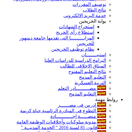
توصيف المقررات
نتائج الطلاب
خدمة البريد الالكترونى
بوابة الخريجين
إستخراج الشهادات
إستطلاع رأى الخريج
المزايـــــــــا التى تقدمها جامعة دمنهور
للخريجين
نظام توظيف الخريجين
إستبيـــــــان
البرامج الدراسية للدراسات العليا
الميثاق الاخلاقى للطالب
نتائج التعليم المفتوح
التعليم المدمج
التربية العسكرية
مصـــــــــادر التعلم
التعليم المدمج
روابط مهمة
إدرس فى مصــــــر
التطوع فى المبادرة الرئاسية حياة كريمة
منصـــــة إجـــــــــــادة
مدونة سلوكيات وأخلاقيات الوظيفة العامة
قانون 81 لسنة 2016 " الخدمة المدنيــة "