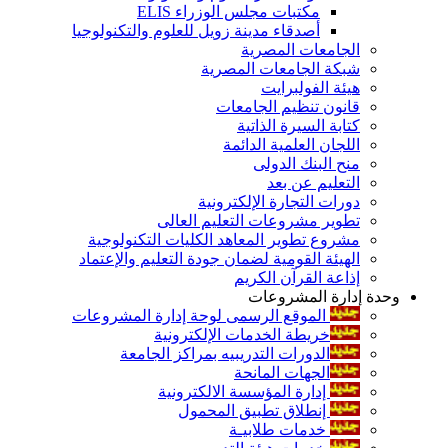
مكتبات مجلس الوزراء ELIS
أصدقاء مدينة زويل للعلوم والتكنولوجيا
الجامعات المصرية
شبكة الجامعات المصرية
هيئة الفولبرايت
قانون تنظيم الجامعات
كتابة السيرة الذاتية
اللجان العلمية الدائمة
منح البنك الدولى
التعليم عن بعد
دورات التجارة الإلكترونية
تطوير مشروعات التعليم العالى
مشروع تطوير المعاهد الكليات التكنولوجية
الهيئة القومية لضمان جودة التعليم والإعتماد
إذاعة القرآن الكريم
وحدة إدارة المشروعات
الموقع الرسمى لوحة إدارة المشروعات
خريطة الخدمات الإلكترونية
الدورات التدريبيه بمراكز الجامعة
الجهات المانحة
إدارة المؤسسة الالكترونية
إنطلاق تطبيق المحمول
خدمات طلابيـة