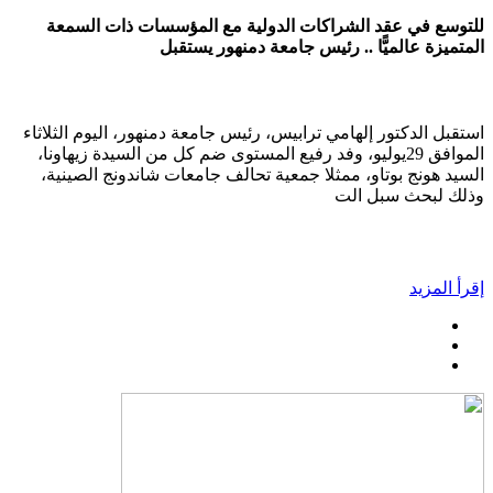
للتوسع في عقد الشراكات الدولية مع المؤسسات ذات السمعة
المتميزة عالميًّا .. رئيس جامعة دمنهور يستقبل
استقبل الدكتور إلهامي ترابيس، رئيس جامعة دمنهور، اليوم الثلاثاء
الموافق 29يوليو، وفد رفيع المستوى ضم كل من السيدة زيهاونا،
السيد هونج بوتاو، ممثلا جمعية تحالف جامعات شاندونج الصينية،
وذلك لبحث سبل الت
إقرأ المزيد