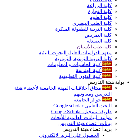
كلية الزراعة
كلية التجارة
كلية العلوم
كلية الطب البيطرى
كلية التربية للطفولة المبكرة
كلية التمريض
كلية الصيدلة
كلية طب الأسنان
معهد الدراسات العليا والبحوث البيئية
كلية التربية النوعية بالنوبارية
كلية الحاسبات والمعلومات
كلية الهندسة
كلية الفنون التطبيقية
بوابة هيئة التدريس
ميثاق أخلاقيات المهنة الجامعية لأعضاء هيئة
التدريس ومعاونيهم
جوائز الجامعة
البحث العلمى Google scholar
طريقة تسجيل Google Scholar
قواعد البيانات العالمية للأبحاث
بيانات أعضاء هيئة التدريس
بريد أعضاء هيئة التدريس
الحصول على البريد الإلكترونى