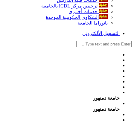
خدمات هيئة التدريس
ترخيص مركز ICDL بالجامعة
خدمات أخــرى
الشكاوى الحكومية الموحدة
بانوراما الجامعة
التسجيل الألكتروني
جامعة دمنهور
جامعة دمنهور