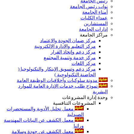
رئيس الجامعة
نواب رئيس الجامعة
أمناء الجامعة
عمداء الكليات
المستشارين
إدارات الجامعة
مراكز الجامعة
مركز ضمان الجودة والاعتماد
مركز التعليم والإدارة الإلكترونية
مركز دعم وإتخاذ القرار
مركز خدمة وتنمية المجتمع
مركز اللغات
مركز دعم وتسويق الإبتكار والتكنولوجيا (
الحاضنة التكنولوجية )
مدونة سلوكيات وأخلاقيات الوظيفة العامة
نموذج طلب خدمات الإدارة العامة للموارد
البشرية
وحدة إدارة المشروعات
المشروعات التنافسية
معمل تحليل الأدوية والمستحضرات
الصيدلية
معمل الكشف عن النباتات المهندسة
وراثيا
معمل الكشف عن جودة وسلامة