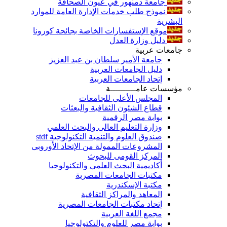
جامعة دمنهور في عيون الصحافة
نموذج طلب خدمات الإدارة العامة للموارد
البشرية
موقع الإستفسارات الخاصة بجائحة كورونا
دليل وزارة العدل
جامعات عربية
جامعة الأمير سلطان بن عبد العزيز
دليل الجامعات العربية
إتحاد الجامعات العربية
مؤسسات عامــــــــــة
المجلس الأعلى للجامعات
قطاع الشئون الثقافية والبعثات
بوابة مصر الرقمية
وزارة التعليم العالى والبحث العلمي
صندوق العلوم والتنمية التكنولوجية stdf
المشروعات الممولة من الإتحاد الأوروبى
المركز القومى للبحوث
أكاديمية البحث العلمى والتكنولوجيا
مكتبات الجامعات المصرية
مكتبة الإسكندرية
المعاهد والمراكز الثقافية
إتحاد مكتبات الجامعات المصرية
مجمع اللغة العربية
بوابة مصر للعلوم والتكتولوجيا