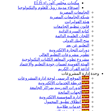
مكتبات مجلس الوزراء ELIS
أصدقاء مدينة زويل للعلوم والتكنولوجيا
الجامعات المصرية
شبكة الجامعات المصرية
هيئة الفولبرايت
قانون تنظيم الجامعات
كتابة السيرة الذاتية
اللجان العلمية الدائمة
منح البنك الدولى
التعليم عن بعد
دورات التجارة الإلكترونية
تطوير مشروعات التعليم العالى
مشروع تطوير المعاهد الكليات التكنولوجية
الهيئة القومية لضمان جودة التعليم والإعتماد
إذاعة القرآن الكريم
وحدة إدارة المشروعات
الموقع الرسمى لوحة إدارة المشروعات
خريطة الخدمات الإلكترونية
الدورات التدريبيه بمراكز الجامعة
الجهات المانحة
إدارة المؤسسة الالكترونية
إنطلاق تطبيق المحمول
خدمات طلابيـة