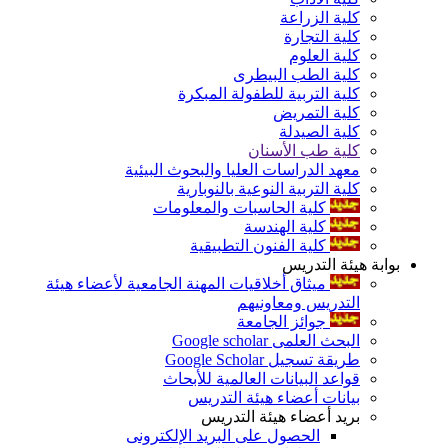
كلية الزراعة
كلية التجارة
كلية العلوم
كلية الطب البيطرى
كلية التربية للطفولة المبكرة
كلية التمريض
كلية الصيدلة
كلية طب الأسنان
معهد الدراسات العليا والبحوث البيئية
كلية التربية النوعية بالنوبارية
كلية الحاسبات والمعلومات
كلية الهندسة
كلية الفنون التطبيقية
بوابة هيئة التدريس
ميثاق أخلاقيات المهنة الجامعية لأعضاء هيئة
التدريس ومعاونيهم
جوائز الجامعة
البحث العلمى Google scholar
طريقة تسجيل Google Scholar
قواعد البيانات العالمية للأبحاث
بيانات أعضاء هيئة التدريس
بريد أعضاء هيئة التدريس
الحصول على البريد الإلكترونى