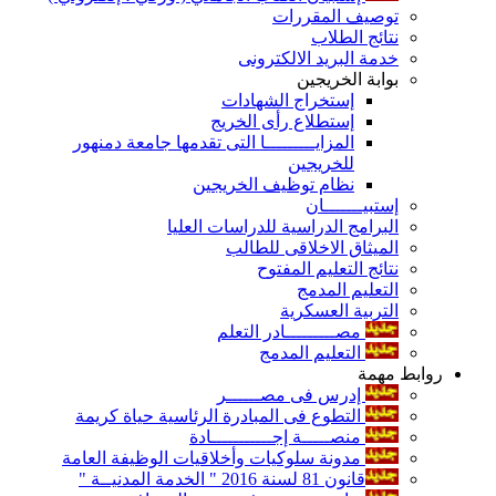
توصيف المقررات
نتائج الطلاب
خدمة البريد الالكترونى
بوابة الخريجين
إستخراج الشهادات
إستطلاع رأى الخريج
المزايـــــــــا التى تقدمها جامعة دمنهور
للخريجين
نظام توظيف الخريجين
إستبيـــــــان
البرامج الدراسية للدراسات العليا
الميثاق الاخلاقى للطالب
نتائج التعليم المفتوح
التعليم المدمج
التربية العسكرية
مصـــــــــادر التعلم
التعليم المدمج
روابط مهمة
إدرس فى مصــــــر
التطوع فى المبادرة الرئاسية حياة كريمة
منصـــــة إجـــــــــــادة
مدونة سلوكيات وأخلاقيات الوظيفة العامة
قانون 81 لسنة 2016 " الخدمة المدنيــة "