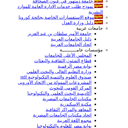
جامعة دمنهور في عيون الصحافة
نموذج طلب خدمات الإدارة العامة للموارد
البشرية
موقع الإستفسارات الخاصة بجائحة كورونا
دليل وزارة العدل
جامعات عربية
جامعة الأمير سلطان بن عبد العزيز
دليل الجامعات العربية
إتحاد الجامعات العربية
مؤسسات عامــــــــــة
المجلس الأعلى للجامعات
قطاع الشئون الثقافية والبعثات
بوابة مصر الرقمية
وزارة التعليم العالى والبحث العلمي
صندوق العلوم والتنمية التكنولوجية stdf
المشروعات الممولة من الإتحاد الأوروبى
المركز القومى للبحوث
أكاديمية البحث العلمى والتكنولوجيا
مكتبات الجامعات المصرية
مكتبة الإسكندرية
المعاهد والمراكز الثقافية
إتحاد مكتبات الجامعات المصرية
مجمع اللغة العربية
بوابة مصر للعلوم والتكتولوجيا