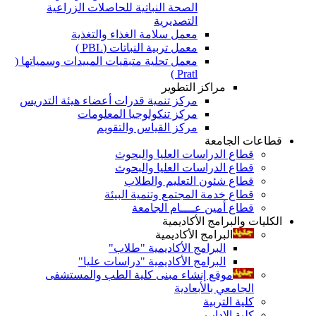
الصحة النباتية للحاصلات الزراعية
التصديرية
معمل سلامة الغذاء والتغذية
معمل تربية النباتات (PBL )
معمل تحلية متبقيات المبيدات وسمياتها (
Pratl )
مراكز التطوير
مركز تنمية قدرات أعضاء هيئة التدريس
مركز تنكولوجيا المعلومات
مركز القياس والتقويم
قطاعات الجامعة
قطاع الدراسات العليا والبحوث
قطاع الدراسات العليا والبحوث
قطاع شئون التعليم والطلاب
قطاع خدمة المجتمع وتنمية البيئة
قطاع أمين عــــام الجامعة
الكليات والبرامج الأكاديمية
البرامج الأكاديمية
البرامج الأكاديمية "طلاب"
البرامج الأكاديمية "دراسات عليا"
موقع إنشاء مبنى كلية الطب والمستشفى
الجامعي بالأبعادية
كلية التربية
كلية الاداب