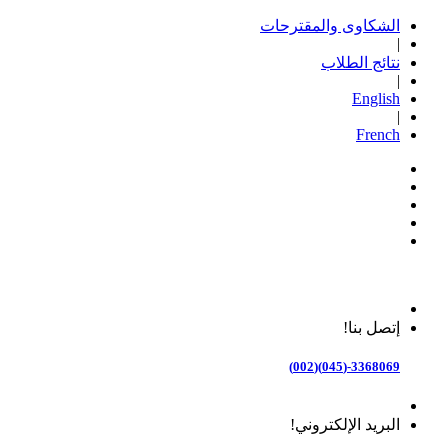
الشكاوى والمقترحات
|
نتائج الطلاب
|
English
|
French
إتصل بنا!
3368069-(045)(002)
البريد الإلكتروني!