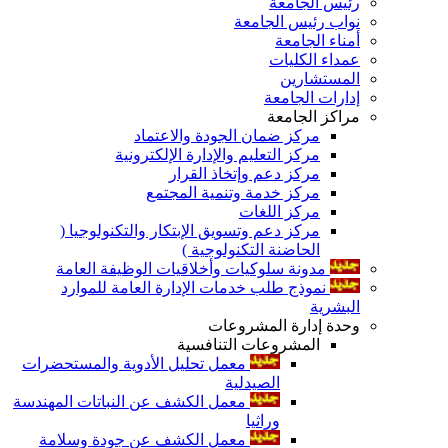
رئيس الجامعة
نواب رئيس الجامعة
أمناء الجامعة
عمداء الكليات
المستشارين
إدارات الجامعة
مراكز الجامعة
مركز ضمان الجودة والاعتماد
مركز التعليم والإدارة الإلكترونية
مركز دعم وإتخاذ القرار
مركز خدمة وتنمية المجتمع
مركز اللغات
مركز دعم وتسويق الإبتكار والتكنولوجيا (
الحاضنة التكنولوجية )
مدونة سلوكيات وأخلاقيات الوظيفة العامة
نموذج طلب خدمات الإدارة العامة للموارد
البشرية
وحدة إدارة المشروعات
المشروعات التنافسية
معمل تحليل الأدوية والمستحضرات
الصيدلية
معمل الكشف عن النباتات المهندسة
وراثيا
معمل الكشف عن جودة وسلامة