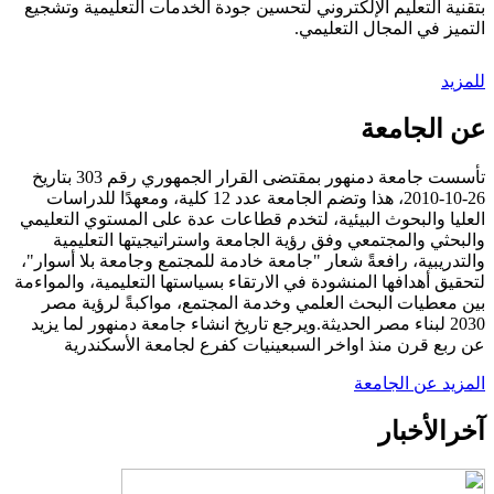
بتقنية التعليم الإلكتروني لتحسين جودة الخدمات التعليمية وتشجيع
التميز في المجال التعليمي.
للمزيد
عن الجامعة
تأسست جامعة دمنهور بمقتضى القرار الجمهوري رقم 303 بتاريخ
26-10-2010، هذا وتضم الجامعة عدد 12 كلية، ومعهدًا للدراسات
العليا والبحوث البيئية، لتخدم قطاعات عدة على المستوي التعليمي
والبحثي والمجتمعي وفق رؤية الجامعة واستراتيجيتها التعليمية
والتدريبية، رافعةً شعار "جامعة خادمة للمجتمع وجامعة بلا أسوار"،
لتحقيق أهدافها المنشودة في الارتقاء بسياستها التعليمية، والمواءمة
بين معطيات البحث العلمي وخدمة المجتمع، مواكبةً لرؤية مصر
2030 لبناء مصر الحديثة.ويرجع تاريخ انشاء جامعة دمنهور لما يزيد
عن ربع قرن منذ اواخر السبعينيات كفرع لجامعة الأسكندرية
المزيد عن الجامعة
آخر
الأخبار