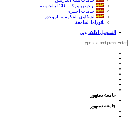
خدمات هيئة التدريس
ترخيص مركز ICDL بالجامعة
خدمات أخــرى
الشكاوى الحكومية الموحدة
بانوراما الجامعة
التسجيل الألكتروني
جامعة دمنهور
جامعة دمنهور