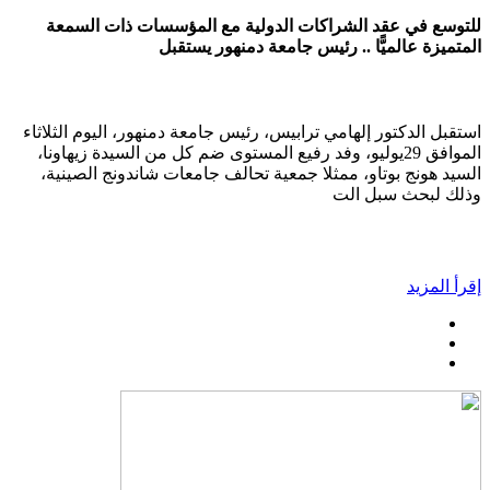
للتوسع في عقد الشراكات الدولية مع المؤسسات ذات السمعة
المتميزة عالميًّا .. رئيس جامعة دمنهور يستقبل
استقبل الدكتور إلهامي ترابيس، رئيس جامعة دمنهور، اليوم الثلاثاء
الموافق 29يوليو، وفد رفيع المستوى ضم كل من السيدة زيهاونا،
السيد هونج بوتاو، ممثلا جمعية تحالف جامعات شاندونج الصينية،
وذلك لبحث سبل الت
إقرأ المزيد