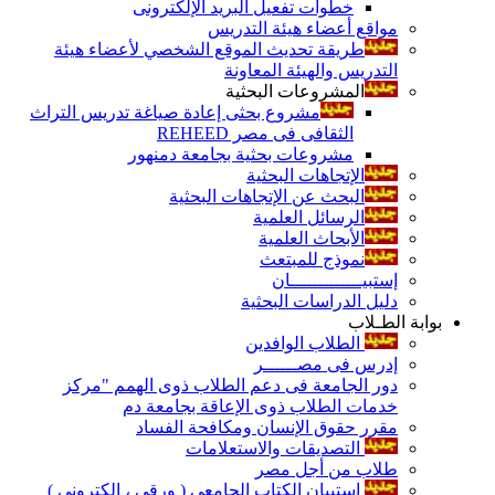
خطوات تفعيل البريد الإلكترونى
مواقع أعضاء هيئة التدريس
طريقة تحديث الموقع الشخصي لأعضاء هيئة
التدريس والهيئة المعاونة
المشروعات البحثية
مشروع بحثى إعادة صياغة تدريس التراث
الثقافى فى مصر REHEED
مشروعات بحثية بجامعة دمنهور
الإتجاهات البحثية
البحث عن الإتجاهات البحثية
الرسائل العلمية
الأبحاث العلمية
نموذج للمبتعث
إستبيـــــــــــــان
دليل الدراسات البحثية
بوابة الطـلاب
الطلاب الوافدين
إدرس فى مصــــــر
دور الجامعة فى دعم الطلاب ذوى الهمم "مركز
خدمات الطلاب ذوى الإعاقة بجامعة دم
مقرر حقوق الإنسان ومكافحة الفساد
التصديقات والاستعلامات
طلاب من أجل مصر
إستبيان الكتاب الجامعي ( ورقي ، إلكتروني )