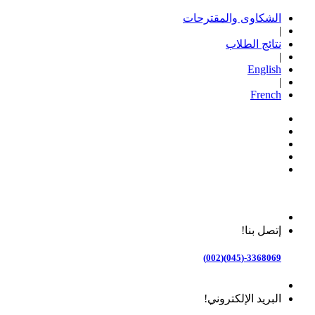
الشكاوى والمقترحات
|
نتائج الطلاب
|
English
|
French
إتصل بنا!
3368069-(045)(002)
البريد الإلكتروني!