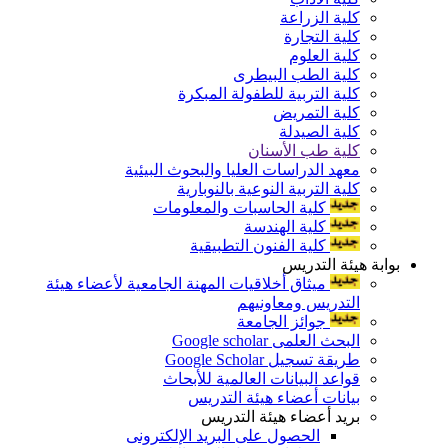
كلية الزراعة
كلية التجارة
كلية العلوم
كلية الطب البيطرى
كلية التربية للطفولة المبكرة
كلية التمريض
كلية الصيدلة
كلية طب الأسنان
معهد الدراسات العليا والبحوث البيئية
كلية التربية النوعية بالنوبارية
كلية الحاسبات والمعلومات
كلية الهندسة
كلية الفنون التطبيقية
بوابة هيئة التدريس
ميثاق أخلاقيات المهنة الجامعية لأعضاء هيئة
التدريس ومعاونيهم
جوائز الجامعة
البحث العلمى Google scholar
طريقة تسجيل Google Scholar
قواعد البيانات العالمية للأبحاث
بيانات أعضاء هيئة التدريس
بريد أعضاء هيئة التدريس
الحصول على البريد الإلكترونى