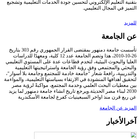
بتقنية التعليم الإلكتروني لتحسين جودة الخدمات التعليمية وتشجيع
التميز في المجال التعليمي.
للمزيد
عن الجامعة
تأسست جامعة دمنهور بمقتضى القرار الجمهوري رقم 303 بتاريخ
26-10-2010، هذا وتضم الجامعة عدد 12 كلية، ومعهدًا للدراسات
العليا والبحوث البيئية، لتخدم قطاعات عدة على المستوي التعليمي
والبحثي والمجتمعي وفق رؤية الجامعة واستراتيجيتها التعليمية
والتدريبية، رافعةً شعار "جامعة خادمة للمجتمع وجامعة بلا أسوار"،
لتحقيق أهدافها المنشودة في الارتقاء بسياستها التعليمية، والمواءمة
بين معطيات البحث العلمي وخدمة المجتمع، مواكبةً لرؤية مصر
2030 لبناء مصر الحديثة.ويرجع تاريخ انشاء جامعة دمنهور لما يزيد
عن ربع قرن منذ اواخر السبعينيات كفرع لجامعة الأسكندرية
المزيد عن الجامعة
آخر
الأخبار