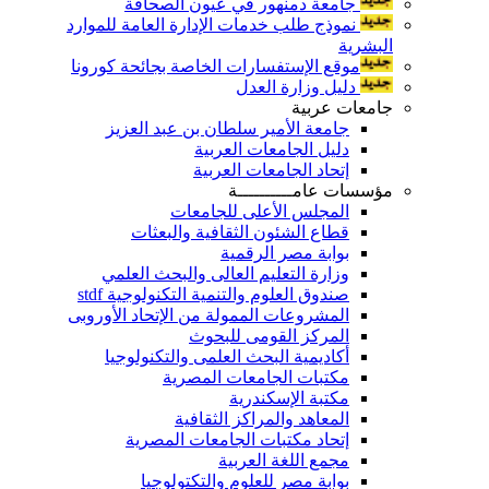
جامعة دمنهور في عيون الصحافة
نموذج طلب خدمات الإدارة العامة للموارد
البشرية
موقع الإستفسارات الخاصة بجائحة كورونا
دليل وزارة العدل
جامعات عربية
جامعة الأمير سلطان بن عبد العزيز
دليل الجامعات العربية
إتحاد الجامعات العربية
مؤسسات عامــــــــــة
المجلس الأعلى للجامعات
قطاع الشئون الثقافية والبعثات
بوابة مصر الرقمية
وزارة التعليم العالى والبحث العلمي
صندوق العلوم والتنمية التكنولوجية stdf
المشروعات الممولة من الإتحاد الأوروبى
المركز القومى للبحوث
أكاديمية البحث العلمى والتكنولوجيا
مكتبات الجامعات المصرية
مكتبة الإسكندرية
المعاهد والمراكز الثقافية
إتحاد مكتبات الجامعات المصرية
مجمع اللغة العربية
بوابة مصر للعلوم والتكتولوجيا