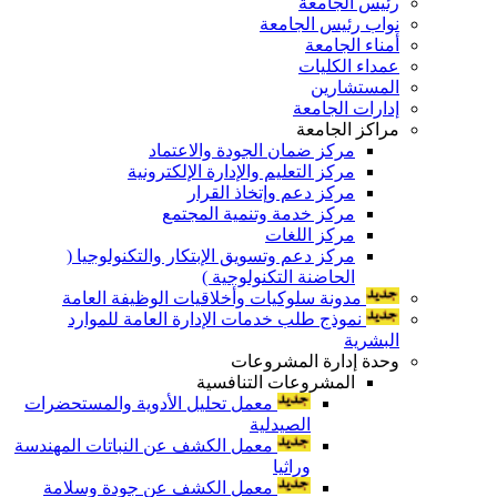
رئيس الجامعة
نواب رئيس الجامعة
أمناء الجامعة
عمداء الكليات
المستشارين
إدارات الجامعة
مراكز الجامعة
مركز ضمان الجودة والاعتماد
مركز التعليم والإدارة الإلكترونية
مركز دعم وإتخاذ القرار
مركز خدمة وتنمية المجتمع
مركز اللغات
مركز دعم وتسويق الإبتكار والتكنولوجيا (
الحاضنة التكنولوجية )
مدونة سلوكيات وأخلاقيات الوظيفة العامة
نموذج طلب خدمات الإدارة العامة للموارد
البشرية
وحدة إدارة المشروعات
المشروعات التنافسية
معمل تحليل الأدوية والمستحضرات
الصيدلية
معمل الكشف عن النباتات المهندسة
وراثيا
معمل الكشف عن جودة وسلامة