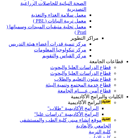
الصحة النباتية للحاصلات الزراعية
التصديرية
معمل سلامة الغذاء والتغذية
معمل تربية النباتات (PBL )
معمل تحلية متبقيات المبيدات وسمياتها (
Pratl )
مراكز التطوير
مركز تنمية قدرات أعضاء هيئة التدريس
مركز تنكولوجيا المعلومات
مركز القياس والتقويم
قطاعات الجامعة
قطاع الدراسات العليا والبحوث
قطاع الدراسات العليا والبحوث
قطاع شئون التعليم والطلاب
قطاع خدمة المجتمع وتنمية البيئة
قطاع أمين عــــام الجامعة
الكليات والبرامج الأكاديمية
البرامج الأكاديمية
البرامج الأكاديمية "طلاب"
البرامج الأكاديمية "دراسات عليا"
موقع إنشاء مبنى كلية الطب والمستشفى
الجامعي بالأبعادية
كلية التربية
كلية الاداب