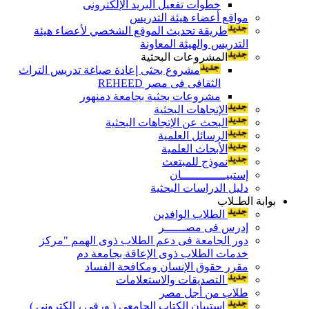
خطوات تفعيل البريد الإلكترونى
مواقع أعضاء هيئة التدريس
طريقة تحديث الموقع الشخصي لأعضاء هيئة
التدريس والهيئة المعاونة
المشروعات البحثية
مشروع بحثى إعادة صياغة تدريس التراث
الثقافى فى مصر REHEED
مشروعات بحثية بجامعة دمنهور
الإتجاهات البحثية
البحث عن الإتجاهات البحثية
الرسائل العلمية
الأبحاث العلمية
نموذج للمبتعث
إستبيـــــــــــــان
دليل الدراسات البحثية
بوابة الطـلاب
الطلاب الوافدين
إدرس فى مصــــــر
دور الجامعة فى دعم الطلاب ذوى الهمم "مركز
خدمات الطلاب ذوى الإعاقة بجامعة دم
مقرر حقوق الإنسان ومكافحة الفساد
التصديقات والاستعلامات
طلاب من أجل مصر
إستبيان الكتاب الجامعي ( ورقي ، إلكتروني )