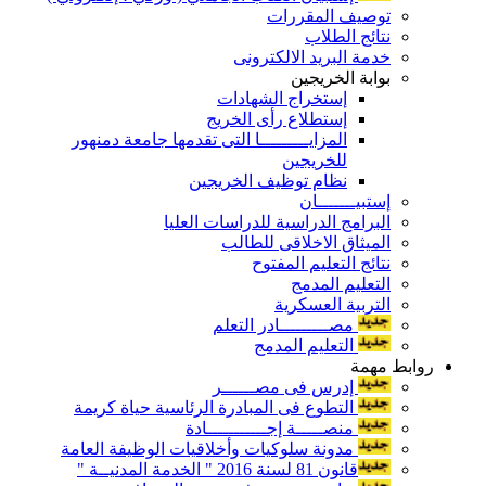
توصيف المقررات
نتائج الطلاب
خدمة البريد الالكترونى
بوابة الخريجين
إستخراج الشهادات
إستطلاع رأى الخريج
المزايـــــــــا التى تقدمها جامعة دمنهور
للخريجين
نظام توظيف الخريجين
إستبيـــــــان
البرامج الدراسية للدراسات العليا
الميثاق الاخلاقى للطالب
نتائج التعليم المفتوح
التعليم المدمج
التربية العسكرية
مصـــــــــادر التعلم
التعليم المدمج
روابط مهمة
إدرس فى مصــــــر
التطوع فى المبادرة الرئاسية حياة كريمة
منصـــــة إجـــــــــــادة
مدونة سلوكيات وأخلاقيات الوظيفة العامة
قانون 81 لسنة 2016 " الخدمة المدنيــة "