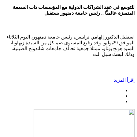
للتوسع في عقد الشراكات الدولية مع المؤسسات ذات السمعة
المتميزة عالميًّا .. رئيس جامعة دمنهور يستقبل
استقبل الدكتور إلهامي ترابيس، رئيس جامعة دمنهور، اليوم الثلاثاء
الموافق 29يوليو، وفد رفيع المستوى ضم كل من السيدة زيهاونا،
السيد هونج بوتاو، ممثلا جمعية تحالف جامعات شاندونج الصينية،
وذلك لبحث سبل الت
إقرأ المزيد