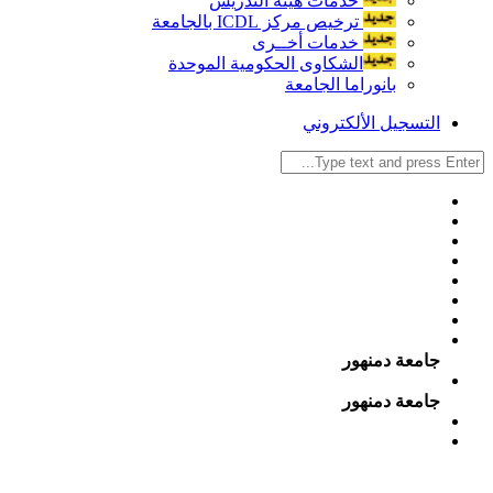
خدمات هيئة التدريس
ترخيص مركز ICDL بالجامعة
خدمات أخــرى
الشكاوى الحكومية الموحدة
بانوراما الجامعة
التسجيل الألكتروني
جامعة دمنهور
جامعة دمنهور