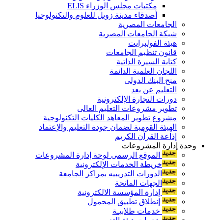
مكتبات مجلس الوزراء ELIS
أصدقاء مدينة زويل للعلوم والتكنولوجيا
الجامعات المصرية
شبكة الجامعات المصرية
هيئة الفولبرايت
قانون تنظيم الجامعات
كتابة السيرة الذاتية
اللجان العلمية الدائمة
منح البنك الدولى
التعليم عن بعد
دورات التجارة الإلكترونية
تطوير مشروعات التعليم العالى
مشروع تطوير المعاهد الكليات التكنولوجية
الهيئة القومية لضمان جودة التعليم والإعتماد
إذاعة القرآن الكريم
وحدة إدارة المشروعات
الموقع الرسمى لوحة إدارة المشروعات
خريطة الخدمات الإلكترونية
الدورات التدريبيه بمراكز الجامعة
الجهات المانحة
إدارة المؤسسة الالكترونية
إنطلاق تطبيق المحمول
خدمات طلابيـة