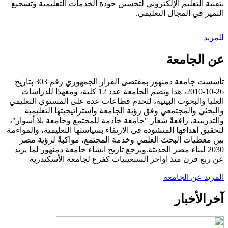
بتقنية التعليم الإلكتروني لتحسين جودة الخدمات التعليمية وتشجيع
التميز في المجال التعليمي.
للمزيد
عن الجامعة
تأسست جامعة دمنهور بمقتضى القرار الجمهوري رقم 303 بتاريخ
26-10-2010، هذا وتضم الجامعة عدد 12 كلية، ومعهدًا للدراسات
العليا والبحوث البيئية، لتخدم قطاعات عدة على المستوي التعليمي
والبحثي والمجتمعي وفق رؤية الجامعة واستراتيجيتها التعليمية
والتدريبية، رافعةً شعار "جامعة خادمة للمجتمع وجامعة بلا أسوار"،
لتحقيق أهدافها المنشودة في الارتقاء بسياستها التعليمية، والمواءمة
بين معطيات البحث العلمي وخدمة المجتمع، مواكبةً لرؤية مصر
2030 لبناء مصر الحديثة.ويرجع تاريخ انشاء جامعة دمنهور لما يزيد
عن ربع قرن منذ اواخر السبعينيات كفرع لجامعة الأسكندرية
المزيد عن الجامعة
آخر
الأخبار