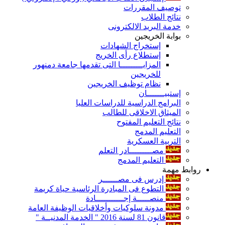
توصيف المقررات
نتائج الطلاب
خدمة البريد الالكترونى
بوابة الخريجين
إستخراج الشهادات
إستطلاع رأى الخريج
المزايـــــــــا التى تقدمها جامعة دمنهور
للخريجين
نظام توظيف الخريجين
إستبيـــــــان
البرامج الدراسية للدراسات العليا
الميثاق الاخلاقى للطالب
نتائج التعليم المفتوح
التعليم المدمج
التربية العسكرية
مصـــــــــادر التعلم
التعليم المدمج
روابط مهمة
إدرس فى مصــــــر
التطوع فى المبادرة الرئاسية حياة كريمة
منصـــــة إجـــــــــــادة
مدونة سلوكيات وأخلاقيات الوظيفة العامة
قانون 81 لسنة 2016 " الخدمة المدنيــة "