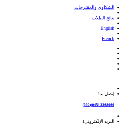
الشكاوى والمقترحات
|
نتائج الطلاب
|
English
|
French
إتصل بنا!
3368069-(045)(002)
البريد الإلكتروني!