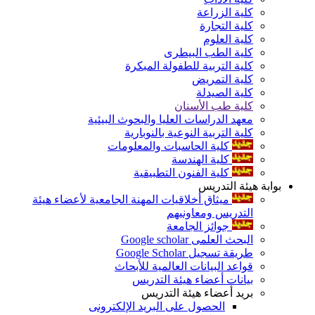
كلية الزراعة
كلية التجارة
كلية العلوم
كلية الطب البيطرى
كلية التربية للطفولة المبكرة
كلية التمريض
كلية الصيدلة
كلية طب الأسنان
معهد الدراسات العليا والبحوث البيئية
كلية التربية النوعية بالنوبارية
كلية الحاسبات والمعلومات
كلية الهندسة
كلية الفنون التطبيقية
بوابة هيئة التدريس
ميثاق أخلاقيات المهنة الجامعية لأعضاء هيئة
التدريس ومعاونيهم
جوائز الجامعة
البحث العلمى Google scholar
طريقة تسجيل Google Scholar
قواعد البيانات العالمية للأبحاث
بيانات أعضاء هيئة التدريس
بريد أعضاء هيئة التدريس
الحصول على البريد الإلكترونى