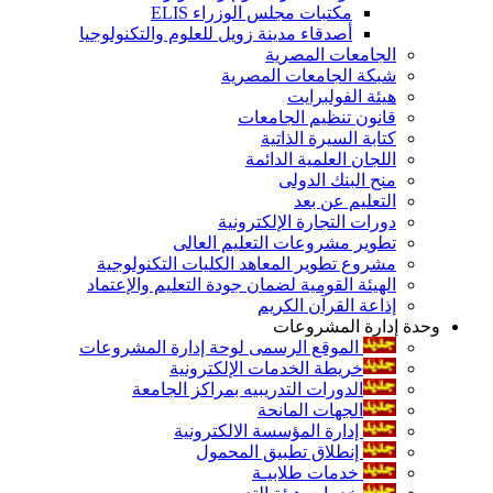
مكتبات مجلس الوزراء ELIS
أصدقاء مدينة زويل للعلوم والتكنولوجيا
الجامعات المصرية
شبكة الجامعات المصرية
هيئة الفولبرايت
قانون تنظيم الجامعات
كتابة السيرة الذاتية
اللجان العلمية الدائمة
منح البنك الدولى
التعليم عن بعد
دورات التجارة الإلكترونية
تطوير مشروعات التعليم العالى
مشروع تطوير المعاهد الكليات التكنولوجية
الهيئة القومية لضمان جودة التعليم والإعتماد
إذاعة القرآن الكريم
وحدة إدارة المشروعات
الموقع الرسمى لوحة إدارة المشروعات
خريطة الخدمات الإلكترونية
الدورات التدريبيه بمراكز الجامعة
الجهات المانحة
إدارة المؤسسة الالكترونية
إنطلاق تطبيق المحمول
خدمات طلابيـة