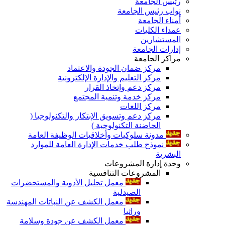
رئيس الجامعة
نواب رئيس الجامعة
أمناء الجامعة
عمداء الكليات
المستشارين
إدارات الجامعة
مراكز الجامعة
مركز ضمان الجودة والاعتماد
مركز التعليم والإدارة الإلكترونية
مركز دعم وإتخاذ القرار
مركز خدمة وتنمية المجتمع
مركز اللغات
مركز دعم وتسويق الإبتكار والتكنولوجيا (
الحاضنة التكنولوجية )
مدونة سلوكيات وأخلاقيات الوظيفة العامة
نموذج طلب خدمات الإدارة العامة للموارد
البشرية
وحدة إدارة المشروعات
المشروعات التنافسية
معمل تحليل الأدوية والمستحضرات
الصيدلية
معمل الكشف عن النباتات المهندسة
وراثيا
معمل الكشف عن جودة وسلامة