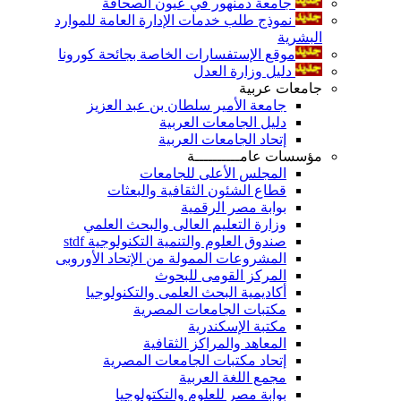
جامعة دمنهور في عيون الصحافة
نموذج طلب خدمات الإدارة العامة للموارد
البشرية
موقع الإستفسارات الخاصة بجائحة كورونا
دليل وزارة العدل
جامعات عربية
جامعة الأمير سلطان بن عبد العزيز
دليل الجامعات العربية
إتحاد الجامعات العربية
مؤسسات عامــــــــــة
المجلس الأعلى للجامعات
قطاع الشئون الثقافية والبعثات
بوابة مصر الرقمية
وزارة التعليم العالى والبحث العلمي
صندوق العلوم والتنمية التكنولوجية stdf
المشروعات الممولة من الإتحاد الأوروبى
المركز القومى للبحوث
أكاديمية البحث العلمى والتكنولوجيا
مكتبات الجامعات المصرية
مكتبة الإسكندرية
المعاهد والمراكز الثقافية
إتحاد مكتبات الجامعات المصرية
مجمع اللغة العربية
بوابة مصر للعلوم والتكتولوجيا