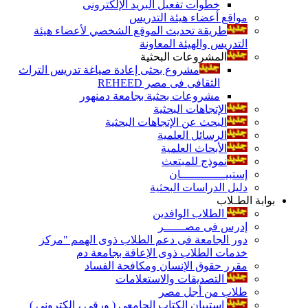
خطوات تفعيل البريد الإلكترونى
مواقع أعضاء هيئة التدريس
طريقة تحديث الموقع الشخصي لأعضاء هيئة
التدريس والهيئة المعاونة
المشروعات البحثية
مشروع بحثى إعادة صياغة تدريس التراث
الثقافى فى مصر REHEED
مشروعات بحثية بجامعة دمنهور
الإتجاهات البحثية
البحث عن الإتجاهات البحثية
الرسائل العلمية
الأبحاث العلمية
نموذج للمبتعث
إستبيـــــــــــــان
دليل الدراسات البحثية
بوابة الطـلاب
الطلاب الوافدين
إدرس فى مصــــــر
دور الجامعة فى دعم الطلاب ذوى الهمم "مركز
خدمات الطلاب ذوى الإعاقة بجامعة دم
مقرر حقوق الإنسان ومكافحة الفساد
التصديقات والاستعلامات
طلاب من أجل مصر
إستبيان الكتاب الجامعي ( ورقي ، إلكتروني )