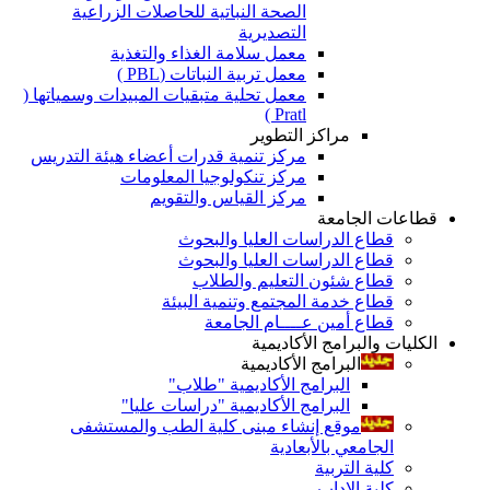
الصحة النباتية للحاصلات الزراعية
التصديرية
معمل سلامة الغذاء والتغذية
معمل تربية النباتات (PBL )
معمل تحلية متبقيات المبيدات وسمياتها (
Pratl )
مراكز التطوير
مركز تنمية قدرات أعضاء هيئة التدريس
مركز تنكولوجيا المعلومات
مركز القياس والتقويم
قطاعات الجامعة
قطاع الدراسات العليا والبحوث
قطاع الدراسات العليا والبحوث
قطاع شئون التعليم والطلاب
قطاع خدمة المجتمع وتنمية البيئة
قطاع أمين عــــام الجامعة
الكليات والبرامج الأكاديمية
البرامج الأكاديمية
البرامج الأكاديمية "طلاب"
البرامج الأكاديمية "دراسات عليا"
موقع إنشاء مبنى كلية الطب والمستشفى
الجامعي بالأبعادية
كلية التربية
كلية الاداب