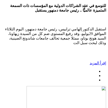
للتوسع في عقد الشراكات الدولية مع المؤسسات ذات السمعة
المتميزة عالميًّا .. رئيس جامعة دمنهور يستقبل
استقبل الدكتور إلهامي ترابيس، رئيس جامعة دمنهور، اليوم الثلاثاء
الموافق 29يوليو، وفد رفيع المستوى ضم كل من السيدة زيهاونا،
السيد هونج بوتاو، ممثلا جمعية تحالف جامعات شاندونج الصينية،
وذلك لبحث سبل الت
إقرأ المزيد