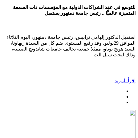
للتوسع في عقد الشراكات الدولية مع المؤسسات ذات السمعة
المتميزة عالميًّا .. رئيس جامعة دمنهور يستقبل
استقبل الدكتور إلهامي ترابيس، رئيس جامعة دمنهور، اليوم الثلاثاء
الموافق 29يوليو، وفد رفيع المستوى ضم كل من السيدة زيهاونا،
السيد هونج بوتاو، ممثلا جمعية تحالف جامعات شاندونج الصينية،
وذلك لبحث سبل الت
إقرأ المزيد