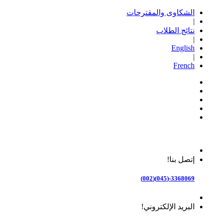
الشكاوى والمقترحات
|
نتائج الطلاب
|
English
|
French
إتصل بنا!
3368069-(045)(002)
البريد الإلكتروني!