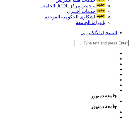
خدمات هيئة التدريس
ترخيص مركز ICDL بالجامعة
خدمات أخــرى
الشكاوى الحكومية الموحدة
بانوراما الجامعة
التسجيل الألكتروني
جامعة دمنهور
جامعة دمنهور