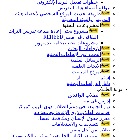
خطوات تفعيل البريد الإلكترونى
مواقع أعضاء هيئة التدريس
طريقة تحديث الموقع الشخصي لأعضاء هيئة
التدريس والهيئة المعاونة
المشروعات البحثية
مشروع بحثى إعادة صياغة تدريس التراث
الثقافى فى مصر REHEED
مشروعات بحثية بجامعة دمنهور
الإتجاهات البحثية
البحث عن الإتجاهات البحثية
الرسائل العلمية
الأبحاث العلمية
نموذج للمبتعث
إستبيـــــــــــــان
دليل الدراسات البحثية
بوابة الطـلاب
الطلاب الوافدين
إدرس فى مصــــــر
دور الجامعة فى دعم الطلاب ذوى الهمم "مركز
خدمات الطلاب ذوى الإعاقة بجامعة دم
مقرر حقوق الإنسان ومكافحة الفساد
التصديقات والاستعلامات
طلاب من أجل مصر
إستبيان الكتاب الجامعي ( ورقي ، إلكتروني )