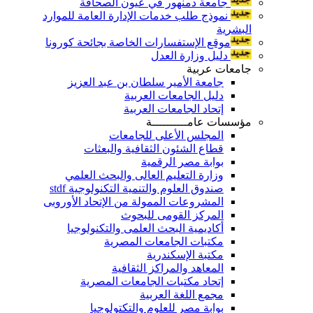
جامعة دمنهور في عيون الصحافة
نموذج طلب خدمات الإدارة العامة للموارد
البشرية
موقع الإستفسارات الخاصة بجائحة كورونا
دليل وزارة العدل
جامعات عربية
جامعة الأمير سلطان بن عبد العزيز
دليل الجامعات العربية
إتحاد الجامعات العربية
مؤسسات عامــــــــــة
المجلس الأعلى للجامعات
قطاع الشئون الثقافية والبعثات
بوابة مصر الرقمية
وزارة التعليم العالى والبحث العلمي
صندوق العلوم والتنمية التكنولوجية stdf
المشروعات الممولة من الإتحاد الأوروبى
المركز القومى للبحوث
أكاديمية البحث العلمى والتكنولوجيا
مكتبات الجامعات المصرية
مكتبة الإسكندرية
المعاهد والمراكز الثقافية
إتحاد مكتبات الجامعات المصرية
مجمع اللغة العربية
بوابة مصر للعلوم والتكتولوجيا