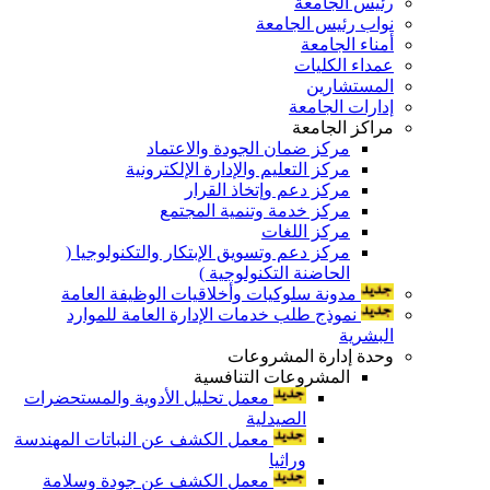
رئيس الجامعة
نواب رئيس الجامعة
أمناء الجامعة
عمداء الكليات
المستشارين
إدارات الجامعة
مراكز الجامعة
مركز ضمان الجودة والاعتماد
مركز التعليم والإدارة الإلكترونية
مركز دعم وإتخاذ القرار
مركز خدمة وتنمية المجتمع
مركز اللغات
مركز دعم وتسويق الإبتكار والتكنولوجيا (
الحاضنة التكنولوجية )
مدونة سلوكيات وأخلاقيات الوظيفة العامة
نموذج طلب خدمات الإدارة العامة للموارد
البشرية
وحدة إدارة المشروعات
المشروعات التنافسية
معمل تحليل الأدوية والمستحضرات
الصيدلية
معمل الكشف عن النباتات المهندسة
وراثيا
معمل الكشف عن جودة وسلامة