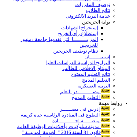
توصيف المقررات
نتائج الطلاب
خدمة البريد الالكترونى
بوابة الخريجين
إستخراج الشهادات
إستطلاع رأى الخريج
المزايـــــــــا التى تقدمها جامعة دمنهور
للخريجين
نظام توظيف الخريجين
إستبيـــــــان
البرامج الدراسية للدراسات العليا
الميثاق الاخلاقى للطالب
نتائج التعليم المفتوح
التعليم المدمج
التربية العسكرية
مصـــــــــادر التعلم
التعليم المدمج
روابط مهمة
إدرس فى مصــــــر
التطوع فى المبادرة الرئاسية حياة كريمة
منصـــــة إجـــــــــــادة
مدونة سلوكيات وأخلاقيات الوظيفة العامة
قانون 81 لسنة 2016 " الخدمة المدنيــة "