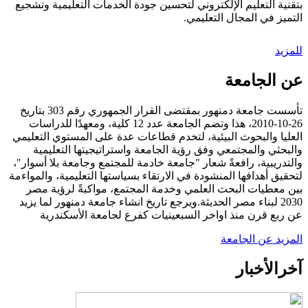
بتقنية التعليم الإلكتروني لتحسين جودة الخدمات التعليمية وتشجيع
التميز في المجال التعليمي.
للمزيد
عن الجامعة
تأسست جامعة دمنهور بمقتضى القرار الجمهوري رقم 303 بتاريخ
26-10-2010، هذا وتضم الجامعة عدد 12 كلية، ومعهدًا للدراسات
العليا والبحوث البيئية، لتخدم قطاعات عدة على المستوي التعليمي
والبحثي والمجتمعي وفق رؤية الجامعة واستراتيجيتها التعليمية
والتدريبية، رافعةً شعار "جامعة خادمة للمجتمع وجامعة بلا أسوار"،
لتحقيق أهدافها المنشودة في الارتقاء بسياستها التعليمية، والمواءمة
بين معطيات البحث العلمي وخدمة المجتمع، مواكبةً لرؤية مصر
2030 لبناء مصر الحديثة.ويرجع تاريخ انشاء جامعة دمنهور لما يزيد
عن ربع قرن منذ اواخر السبعينيات كفرع لجامعة الأسكندرية
المزيد عن الجامعة
آخر
الأخبار