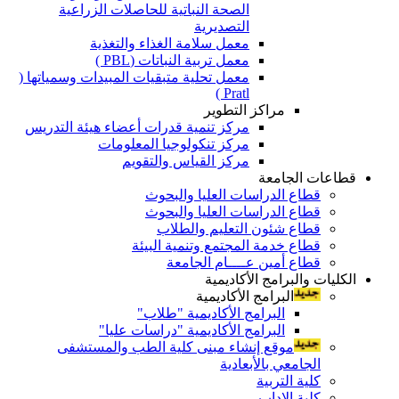
الصحة النباتية للحاصلات الزراعية
التصديرية
معمل سلامة الغذاء والتغذية
معمل تربية النباتات (PBL )
معمل تحلية متبقيات المبيدات وسمياتها (
Pratl )
مراكز التطوير
مركز تنمية قدرات أعضاء هيئة التدريس
مركز تنكولوجيا المعلومات
مركز القياس والتقويم
قطاعات الجامعة
قطاع الدراسات العليا والبحوث
قطاع الدراسات العليا والبحوث
قطاع شئون التعليم والطلاب
قطاع خدمة المجتمع وتنمية البيئة
قطاع أمين عــــام الجامعة
الكليات والبرامج الأكاديمية
البرامج الأكاديمية
البرامج الأكاديمية "طلاب"
البرامج الأكاديمية "دراسات عليا"
موقع إنشاء مبنى كلية الطب والمستشفى
الجامعي بالأبعادية
كلية التربية
كلية الاداب