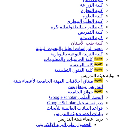
كلية الزراعة
كلية التجارة
كلية العلوم
كلية الطب البيطرى
كلية التربية للطفولة المبكرة
كلية التمريض
كلية الصيدلة
كلية طب الأسنان
معهد الدراسات العليا والبحوث البيئية
كلية التربية النوعية بالنوبارية
كلية الحاسبات والمعلومات
كلية الهندسة
كلية الفنون التطبيقية
بوابة هيئة التدريس
ميثاق أخلاقيات المهنة الجامعية لأعضاء هيئة
التدريس ومعاونيهم
جوائز الجامعة
البحث العلمى Google scholar
طريقة تسجيل Google Scholar
قواعد البيانات العالمية للأبحاث
بيانات أعضاء هيئة التدريس
بريد أعضاء هيئة التدريس
الحصول على البريد الإلكترونى