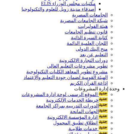
مكتبات مجلس الوزراء ELIS
أصدقاء مدينة زويل للعلوم والتكنولوجيا
الجامعات المصرية
شبكة الجامعات المصرية
هيئة الفولبرايت
قانون تنظيم الجامعات
كتابة السيرة الذاتية
اللجان العلمية الدائمة
منح البنك الدولى
التعليم عن بعد
دورات التجارة الإلكترونية
تطوير مشروعات التعليم العالى
مشروع تطوير المعاهد الكليات التكنولوجية
الهيئة القومية لضمان جودة التعليم والإعتماد
إذاعة القرآن الكريم
وحدة إدارة المشروعات
الموقع الرسمى لوحة إدارة المشروعات
خريطة الخدمات الإلكترونية
الدورات التدريبيه بمراكز الجامعة
الجهات المانحة
إدارة المؤسسة الالكترونية
إنطلاق تطبيق المحمول
خدمات طلابيـة