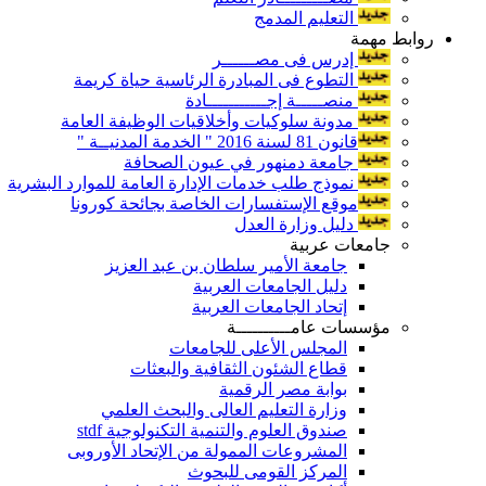
التعليم المدمج
روابط مهمة
إدرس فى مصــــــر
التطوع فى المبادرة الرئاسية حياة كريمة
منصـــــة إجـــــــــــادة
مدونة سلوكيات وأخلاقيات الوظيفة العامة
قانون 81 لسنة 2016 " الخدمة المدنيــة "
جامعة دمنهور في عيون الصحافة
نموذج طلب خدمات الإدارة العامة للموارد البشرية
موقع الإستفسارات الخاصة بجائحة كورونا
دليل وزارة العدل
جامعات عربية
جامعة الأمير سلطان بن عبد العزيز
دليل الجامعات العربية
إتحاد الجامعات العربية
مؤسسات عامــــــــــة
المجلس الأعلى للجامعات
قطاع الشئون الثقافية والبعثات
بوابة مصر الرقمية
وزارة التعليم العالى والبحث العلمي
صندوق العلوم والتنمية التكنولوجية stdf
المشروعات الممولة من الإتحاد الأوروبى
المركز القومى للبحوث