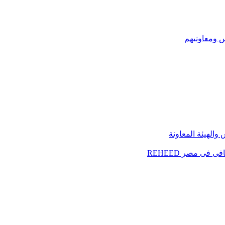
س ومعاونيهم
الهيئة المعاونة
فى مصر REHEED