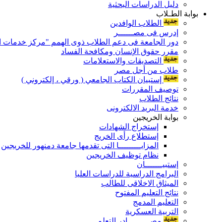
دليل الدراسات البحثية
بوابة الطـلاب
الطلاب الوافدين
إدرس فى مصــــــر
دور الجامعة فى دعم الطلاب ذوى الهمم "مركز خدمات ال
مقرر حقوق الإنسان ومكافحة الفساد
التصديقات والاستعلامات
طلاب من أجل مصر
إستبيان الكتاب الجامعي ( ورقي ، إلكتروني )
توصيف المقررات
نتائج الطلاب
خدمة البريد الالكترونى
بوابة الخريجين
إستخراج الشهادات
إستطلاع رأى الخريج
المزايـــــــــا التى تقدمها جامعة دمنهور للخريجين
نظام توظيف الخريجين
إستبيـــــــان
البرامج الدراسية للدراسات العليا
الميثاق الاخلاقى للطالب
نتائج التعليم المفتوح
التعليم المدمج
التربية العسكرية
مصـــــــــادر التعلم