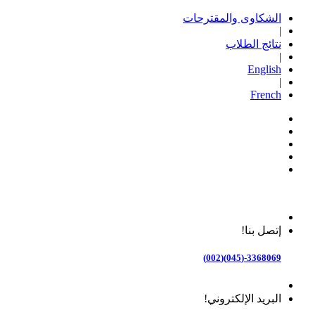
الشكاوى والمقترحات
|
نتائج الطلاب
|
English
|
French
إتصل بنا!
3368069-(045)(002)
البريد الإلكتروني!