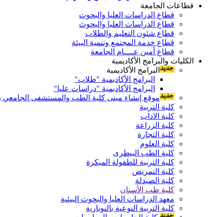
قطاعات الجامعة
قطاع الدراسات العليا والبحوث
قطاع الدراسات العليا والبحوث
قطاع شئون التعليم والطلاب
قطاع خدمة المجتمع وتنمية البيئة
قطاع أمين عــــام الجامعة
الكليات والبرامج الأكاديمية
البرامج الأكاديمية
البرامج الأكاديمية "طلاب"
البرامج الأكاديمية "دراسات عليا"
موقع إنشاء مبنى كلية الطب والمستشفى الجامعي بال
كلية التربية
كلية الاداب
كلية الزراعة
كلية التجارة
كلية العلوم
كلية الطب البيطرى
كلية التربية للطفولة المبكرة
كلية التمريض
كلية الصيدلة
كلية طب الأسنان
معهد الدراسات العليا والبحوث البيئية
كلية التربية النوعية بالنوبارية