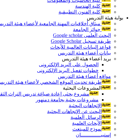
كلية الحاسبات والمعلومات
كلية الهندسة
كلية الفنون التطبيقية
بوابة هيئة التدريس
ميثاق أخلاقيات المهنة الجامعية لأعضاء هيئة التدري
جوائز الجامعة
البحث العلمى Google scholar
طريقة تسجيل Google Scholar
قواعد البيانات العالمية للأبحاث
بيانات أعضاء هيئة التدريس
بريد أعضاء هيئة التدريس
الحصول على البريد الإلكترونى
خطوات تفعيل البريد الإلكترونى
مواقع أعضاء هيئة التدريس
طريقة تحديث الموقع الشخصي لأعضاء هيئة التدريس و
المشروعات البحثية
مشروع بحثى إعادة صياغة تدريس التراث الثقافى 
مشروعات بحثية بجامعة دمنهور
الإتجاهات البحثية
البحث عن الإتجاهات البحثية
الرسائل العلمية
الأبحاث العلمية
نموذج للمبتعث
إستبيـــــــــــــان