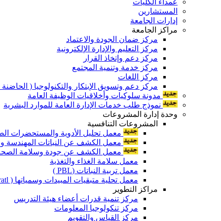
عمداء الكليات
المستشارين
إدارات الجامعة
مراكز الجامعة
مركز ضمان الجودة والاعتماد
مركز التعليم والإدارة الإلكترونية
مركز دعم وإتخاذ القرار
مركز خدمة وتنمية المجتمع
مركز اللغات
مركز دعم وتسويق الإبتكار والتكنولوجيا ( الحاضنة ا
مدونة سلوكيات وأخلاقيات الوظيفة العامة
نموذج طلب خدمات الإدارة العامة للموارد البشرية
وحدة إدارة المشروعات
المشروعات التنافسية
معمل تحليل الأدوية والمستحضرات الص
معمل الكشف عن النباتات المهندسة ورا
معمل الكشف عن جودة وسلامة الصحة الن
معمل سلامة الغذاء والتغذية
معمل تربية النباتات (PBL )
معمل تحلية متبقيات المبيدات وسمياتها ( Pratl )
مراكز التطوير
مركز تنمية قدرات أعضاء هيئة التدريس
مركز تنكولوجيا المعلومات
مركز القياس والتقويم