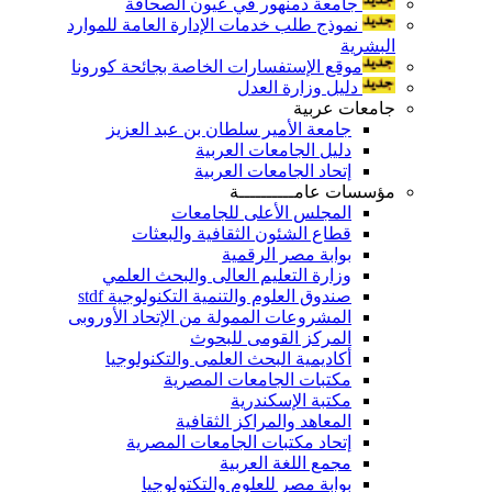
جامعة دمنهور في عيون الصحافة
نموذج طلب خدمات الإدارة العامة للموارد
البشرية
موقع الإستفسارات الخاصة بجائحة كورونا
دليل وزارة العدل
جامعات عربية
جامعة الأمير سلطان بن عبد العزيز
دليل الجامعات العربية
إتحاد الجامعات العربية
مؤسسات عامــــــــــة
المجلس الأعلى للجامعات
قطاع الشئون الثقافية والبعثات
بوابة مصر الرقمية
وزارة التعليم العالى والبحث العلمي
صندوق العلوم والتنمية التكنولوجية stdf
المشروعات الممولة من الإتحاد الأوروبى
المركز القومى للبحوث
أكاديمية البحث العلمى والتكنولوجيا
مكتبات الجامعات المصرية
مكتبة الإسكندرية
المعاهد والمراكز الثقافية
إتحاد مكتبات الجامعات المصرية
مجمع اللغة العربية
بوابة مصر للعلوم والتكتولوجيا