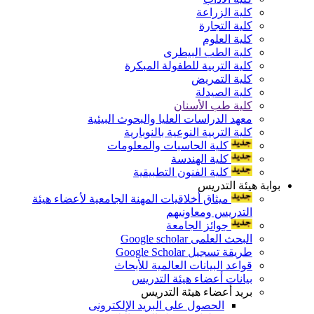
كلية الزراعة
كلية التجارة
كلية العلوم
كلية الطب البيطرى
كلية التربية للطفولة المبكرة
كلية التمريض
كلية الصيدلة
كلية طب الأسنان
معهد الدراسات العليا والبحوث البيئية
كلية التربية النوعية بالنوبارية
كلية الحاسبات والمعلومات
كلية الهندسة
كلية الفنون التطبيقية
بوابة هيئة التدريس
ميثاق أخلاقيات المهنة الجامعية لأعضاء هيئة
التدريس ومعاونيهم
جوائز الجامعة
البحث العلمى Google scholar
طريقة تسجيل Google Scholar
قواعد البيانات العالمية للأبحاث
بيانات أعضاء هيئة التدريس
بريد أعضاء هيئة التدريس
الحصول على البريد الإلكترونى