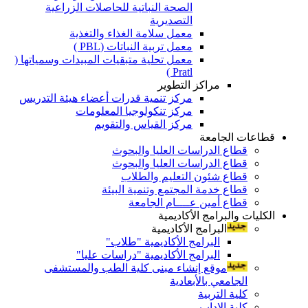
الصحة النباتية للحاصلات الزراعية
التصديرية
معمل سلامة الغذاء والتغذية
معمل تربية النباتات (PBL )
معمل تحلية متبقيات المبيدات وسمياتها (
Pratl )
مراكز التطوير
مركز تنمية قدرات أعضاء هيئة التدريس
مركز تنكولوجيا المعلومات
مركز القياس والتقويم
قطاعات الجامعة
قطاع الدراسات العليا والبحوث
قطاع الدراسات العليا والبحوث
قطاع شئون التعليم والطلاب
قطاع خدمة المجتمع وتنمية البيئة
قطاع أمين عــــام الجامعة
الكليات والبرامج الأكاديمية
البرامج الأكاديمية
البرامج الأكاديمية "طلاب"
البرامج الأكاديمية "دراسات عليا"
موقع إنشاء مبنى كلية الطب والمستشفى
الجامعي بالأبعادية
كلية التربية
كلية الاداب