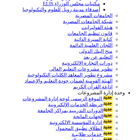
مكتبات مجلس الوزراء ELIS
أصدقاء مدينة زويل للعلوم والتكنولوجيا
الجامعات المصرية
شبكة الجامعات المصرية
هيئة الفولبرايت
قانون تنظيم الجامعات
كتابة السيرة الذاتية
اللجان العلمية الدائمة
منح البنك الدولى
التعليم عن بعد
دورات التجارة الإلكترونية
تطوير مشروعات التعليم العالى
مشروع تطوير المعاهد الكليات التكنولوجية
الهيئة القومية لضمان جودة التعليم والإعتماد
إذاعة القرآن الكريم
وحدة إدارة المشروعات
الموقع الرسمى لوحة إدارة المشروعات
خريطة الخدمات الإلكترونية
الدورات التدريبيه بمراكز الجامعة
الجهات المانحة
إدارة المؤسسة الالكترونية
إنطلاق تطبيق المحمول
خدمات طلابيـة