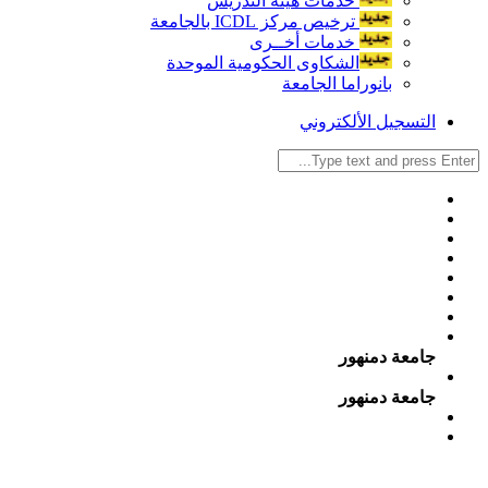
خدمات هيئة التدريس
ترخيص مركز ICDL بالجامعة
خدمات أخــرى
الشكاوى الحكومية الموحدة
بانوراما الجامعة
التسجيل الألكتروني
جامعة دمنهور
جامعة دمنهور