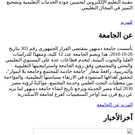
بتقنية التعليم الإلكتروني لتحسين جودة الخدمات التعليمية وتشجيع
التميز في المجال التعليمي.
للمزيد
عن الجامعة
تأسست جامعة دمنهور بمقتضى القرار الجمهوري رقم 303 بتاريخ
26-10-2010، هذا وتضم الجامعة عدد 12 كلية، ومعهدًا للدراسات
العليا والبحوث البيئية، لتخدم قطاعات عدة على المستوي التعليمي
والبحثي والمجتمعي وفق رؤية الجامعة واستراتيجيتها التعليمية
والتدريبية، رافعةً شعار "جامعة خادمة للمجتمع وجامعة بلا أسوار"،
لتحقيق أهدافها المنشودة في الارتقاء بسياستها التعليمية، والمواءمة
بين معطيات البحث العلمي وخدمة المجتمع، مواكبةً لرؤية مصر
2030 لبناء مصر الحديثة.ويرجع تاريخ انشاء جامعة دمنهور لما يزيد
عن ربع قرن منذ اواخر السبعينيات كفرع لجامعة الأسكندرية
المزيد عن الجامعة
آخر
الأخبار