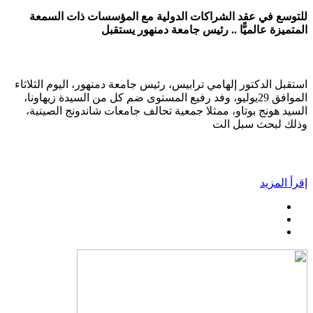
للتوسع في عقد الشراكات الدولية مع المؤسسات ذات السمعة
المتميزة عالميًّا .. رئيس جامعة دمنهور يستقبل
استقبل الدكتور إلهامي ترابيس، رئيس جامعة دمنهور، اليوم الثلاثاء
الموافق 29يوليو، وفد رفيع المستوى ضم كل من السيدة زيهاونا،
السيد هونج بوتاو، ممثلا جمعية تحالف جامعات شاندونج الصينية،
وذلك لبحث سبل الت
إقرأ المزيد