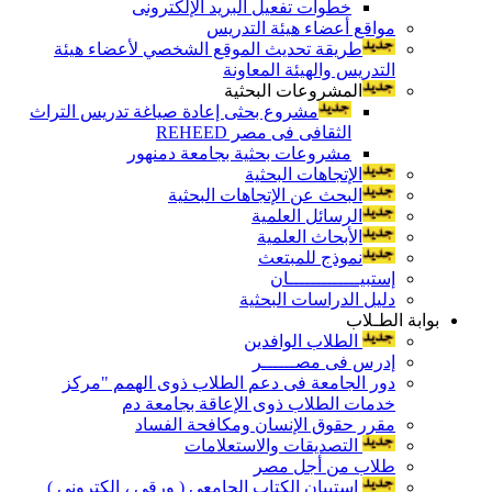
خطوات تفعيل البريد الإلكترونى
مواقع أعضاء هيئة التدريس
طريقة تحديث الموقع الشخصي لأعضاء هيئة
التدريس والهيئة المعاونة
المشروعات البحثية
مشروع بحثى إعادة صياغة تدريس التراث
الثقافى فى مصر REHEED
مشروعات بحثية بجامعة دمنهور
الإتجاهات البحثية
البحث عن الإتجاهات البحثية
الرسائل العلمية
الأبحاث العلمية
نموذج للمبتعث
إستبيـــــــــــــان
دليل الدراسات البحثية
بوابة الطـلاب
الطلاب الوافدين
إدرس فى مصــــــر
دور الجامعة فى دعم الطلاب ذوى الهمم "مركز
خدمات الطلاب ذوى الإعاقة بجامعة دم
مقرر حقوق الإنسان ومكافحة الفساد
التصديقات والاستعلامات
طلاب من أجل مصر
إستبيان الكتاب الجامعي ( ورقي ، إلكتروني )