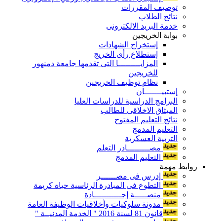
توصيف المقررات
نتائج الطلاب
خدمة البريد الالكترونى
بوابة الخريجين
إستخراج الشهادات
إستطلاع رأى الخريج
المزايـــــــــا التى تقدمها جامعة دمنهور
للخريجين
نظام توظيف الخريجين
إستبيـــــــان
البرامج الدراسية للدراسات العليا
الميثاق الاخلاقى للطالب
نتائج التعليم المفتوح
التعليم المدمج
التربية العسكرية
مصـــــــــادر التعلم
التعليم المدمج
روابط مهمة
إدرس فى مصــــــر
التطوع فى المبادرة الرئاسية حياة كريمة
منصـــــة إجـــــــــــادة
مدونة سلوكيات وأخلاقيات الوظيفة العامة
قانون 81 لسنة 2016 " الخدمة المدنيــة "