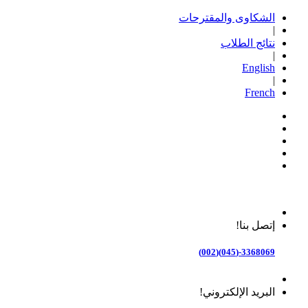
الشكاوى والمقترحات
|
نتائج الطلاب
|
English
|
French
إتصل بنا!
3368069-(045)(002)
البريد الإلكتروني!