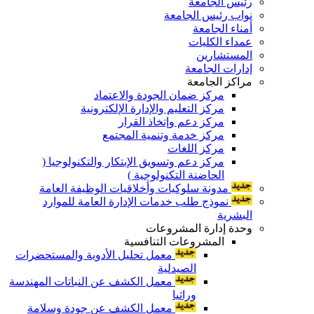
رئيس الجامعة
نواب رئيس الجامعة
أمناء الجامعة
عمداء الكليات
المستشارين
إدارات الجامعة
مراكز الجامعة
مركز ضمان الجودة والاعتماد
مركز التعليم والإدارة الإلكترونية
مركز دعم وإتخاذ القرار
مركز خدمة وتنمية المجتمع
مركز اللغات
مركز دعم وتسويق الإبتكار والتكنولوجيا (
الحاضنة التكنولوجية )
مدونة سلوكيات وأخلاقيات الوظيفة العامة
نموذج طلب خدمات الإدارة العامة للموارد
البشرية
وحدة إدارة المشروعات
المشروعات التنافسية
معمل تحليل الأدوية والمستحضرات
الصيدلية
معمل الكشف عن النباتات المهندسة
وراثيا
معمل الكشف عن جودة وسلامة