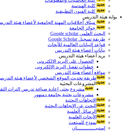
كلية الحاسبات والمعلومات
كلية الهندسة
كلية الفنون التطبيقية
بوابة هيئة التدريس
ميثاق أخلاقيات المهنة الجامعية لأعضاء هيئة التدري
جوائز الجامعة
البحث العلمى Google scholar
طريقة تسجيل Google Scholar
قواعد البيانات العالمية للأبحاث
بيانات أعضاء هيئة التدريس
بريد أعضاء هيئة التدريس
الحصول على البريد الإلكترونى
خطوات تفعيل البريد الإلكترونى
مواقع أعضاء هيئة التدريس
طريقة تحديث الموقع الشخصي لأعضاء هيئة التدريس و
المشروعات البحثية
مشروع بحثى إعادة صياغة تدريس التراث الثقافى 
مشروعات بحثية بجامعة دمنهور
الإتجاهات البحثية
البحث عن الإتجاهات البحثية
الرسائل العلمية
الأبحاث العلمية
نموذج للمبتعث
إستبيـــــــــــــان