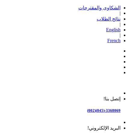
الشكاوى والمقترحات
|
نتائج الطلاب
|
English
|
French
إتصل بنا!
3368069-(045)(002)
البريد الإلكتروني!