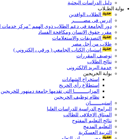
دليل الدراسات البحثية
بوابة الطـلاب
الطلاب الوافدين
إدرس فى مصــــــر
دور الجامعة فى دعم الطلاب ذوى الهمم "مركز خدمات ال
مقرر حقوق الإنسان ومكافحة الفساد
التصديقات والاستعلامات
طلاب من أجل مصر
إستبيان الكتاب الجامعي ( ورقي ، إلكتروني )
توصيف المقررات
نتائج الطلاب
خدمة البريد الالكترونى
بوابة الخريجين
إستخراج الشهادات
إستطلاع رأى الخريج
المزايـــــــــا التى تقدمها جامعة دمنهور للخريجين
نظام توظيف الخريجين
إستبيـــــــان
البرامج الدراسية للدراسات العليا
الميثاق الاخلاقى للطالب
نتائج التعليم المفتوح
التعليم المدمج
التربية العسكرية
مصـــــــــادر التعلم