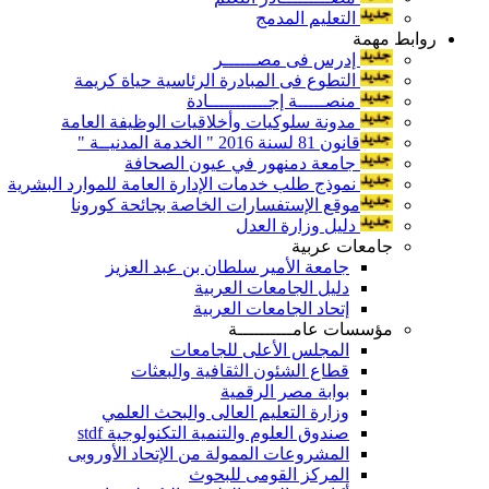
التعليم المدمج
روابط مهمة
إدرس فى مصــــــر
التطوع فى المبادرة الرئاسية حياة كريمة
منصـــــة إجـــــــــــادة
مدونة سلوكيات وأخلاقيات الوظيفة العامة
قانون 81 لسنة 2016 " الخدمة المدنيــة "
جامعة دمنهور في عيون الصحافة
نموذج طلب خدمات الإدارة العامة للموارد البشرية
موقع الإستفسارات الخاصة بجائحة كورونا
دليل وزارة العدل
جامعات عربية
جامعة الأمير سلطان بن عبد العزيز
دليل الجامعات العربية
إتحاد الجامعات العربية
مؤسسات عامــــــــــة
المجلس الأعلى للجامعات
قطاع الشئون الثقافية والبعثات
بوابة مصر الرقمية
وزارة التعليم العالى والبحث العلمي
صندوق العلوم والتنمية التكنولوجية stdf
المشروعات الممولة من الإتحاد الأوروبى
المركز القومى للبحوث