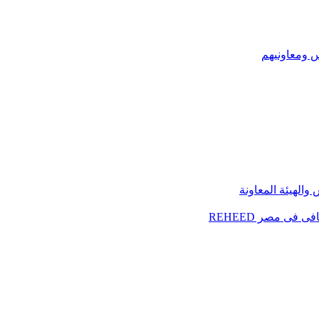
س ومعاونيهم
الهيئة المعاونة
فى مصر REHEED