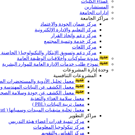
عمداء الكليات
المستشارين
إدارات الجامعة
مراكز الجامعة
مركز ضمان الجودة والاعتماد
مركز التعليم والإدارة الإلكترونية
مركز دعم وإتخاذ القرار
مركز خدمة وتنمية المجتمع
مركز اللغات
مركز دعم وتسويق الإبتكار والتكنولوجيا ( الحاضنة ا
مدونة سلوكيات وأخلاقيات الوظيفة العامة
نموذج طلب خدمات الإدارة العامة للموارد البشرية
وحدة إدارة المشروعات
المشروعات التنافسية
معمل تحليل الأدوية والمستحضرات الص
معمل الكشف عن النباتات المهندسة ورا
معمل الكشف عن جودة وسلامة الصحة الن
معمل سلامة الغذاء والتغذية
معمل تربية النباتات (PBL )
معمل تحلية متبقيات المبيدات وسمياتها ( Pratl )
مراكز التطوير
مركز تنمية قدرات أعضاء هيئة التدريس
مركز تنكولوجيا المعلومات
مركز القياس والتقويم