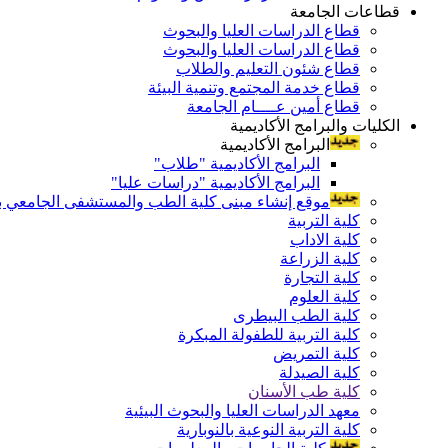
قطاعات الجامعة
قطاع الدراسات العليا والبحوث
قطاع الدراسات العليا والبحوث
قطاع شئون التعليم والطلاب
قطاع خدمة المجتمع وتنمية البيئة
قطاع أمين عــــام الجامعة
الكليات والبرامج الأكاديمية
البرامج الأكاديمية
البرامج الأكاديمية "طلاب"
البرامج الأكاديمية "دراسات عليا"
موقع إنشاء مبنى كلية الطب والمستشفى الجامعي بال
كلية التربية
كلية الاداب
كلية الزراعة
كلية التجارة
كلية العلوم
كلية الطب البيطرى
كلية التربية للطفولة المبكرة
كلية التمريض
كلية الصيدلة
كلية طب الأسنان
معهد الدراسات العليا والبحوث البيئية
كلية التربية النوعية بالنوبارية