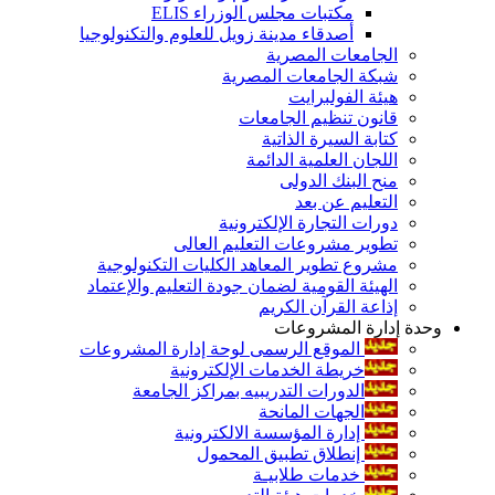
مكتبات مجلس الوزراء ELIS
أصدقاء مدينة زويل للعلوم والتكنولوجيا
الجامعات المصرية
شبكة الجامعات المصرية
هيئة الفولبرايت
قانون تنظيم الجامعات
كتابة السيرة الذاتية
اللجان العلمية الدائمة
منح البنك الدولى
التعليم عن بعد
دورات التجارة الإلكترونية
تطوير مشروعات التعليم العالى
مشروع تطوير المعاهد الكليات التكنولوجية
الهيئة القومية لضمان جودة التعليم والإعتماد
إذاعة القرآن الكريم
وحدة إدارة المشروعات
الموقع الرسمى لوحة إدارة المشروعات
خريطة الخدمات الإلكترونية
الدورات التدريبيه بمراكز الجامعة
الجهات المانحة
إدارة المؤسسة الالكترونية
إنطلاق تطبيق المحمول
خدمات طلابيـة