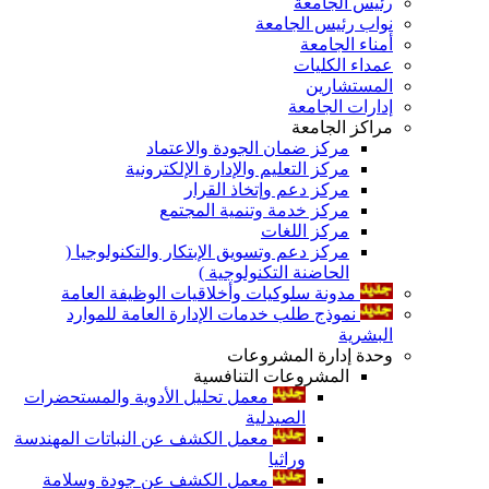
رئيس الجامعة
نواب رئيس الجامعة
أمناء الجامعة
عمداء الكليات
المستشارين
إدارات الجامعة
مراكز الجامعة
مركز ضمان الجودة والاعتماد
مركز التعليم والإدارة الإلكترونية
مركز دعم وإتخاذ القرار
مركز خدمة وتنمية المجتمع
مركز اللغات
مركز دعم وتسويق الإبتكار والتكنولوجيا (
الحاضنة التكنولوجية )
مدونة سلوكيات وأخلاقيات الوظيفة العامة
نموذج طلب خدمات الإدارة العامة للموارد
البشرية
وحدة إدارة المشروعات
المشروعات التنافسية
معمل تحليل الأدوية والمستحضرات
الصيدلية
معمل الكشف عن النباتات المهندسة
وراثيا
معمل الكشف عن جودة وسلامة