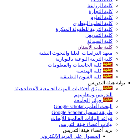
كلية الزراعة
كلية التجارة
كلية العلوم
كلية الطب البيطرى
كلية التربية للطفولة المبكرة
كلية التمريض
كلية الصيدلة
كلية طب الأسنان
معهد الدراسات العليا والبحوث البيئية
كلية التربية النوعية بالنوبارية
كلية الحاسبات والمعلومات
كلية الهندسة
كلية الفنون التطبيقية
بوابة هيئة التدريس
ميثاق أخلاقيات المهنة الجامعية لأعضاء هيئة
التدريس ومعاونيهم
جوائز الجامعة
البحث العلمى Google scholar
طريقة تسجيل Google Scholar
قواعد البيانات العالمية للأبحاث
بيانات أعضاء هيئة التدريس
بريد أعضاء هيئة التدريس
الحصول على البريد الإلكترونى