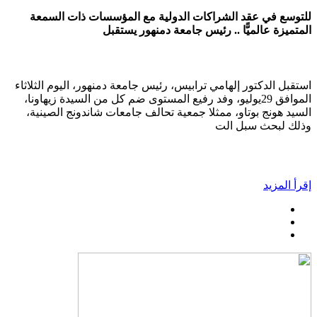
للتوسع في عقد الشراكات الدولية مع المؤسسات ذات السمعة
المتميزة عالميًّا .. رئيس جامعة دمنهور يستقبل
استقبل الدكتور إلهامي ترابيس، رئيس جامعة دمنهور، اليوم الثلاثاء
الموافق 29يوليو، وفد رفيع المستوى ضم كل من السيدة زيهاونا،
السيد هونج بوتاو، ممثلا جمعية تحالف جامعات شاندونج الصينية،
وذلك لبحث سبل الت
إقرأ المزيد