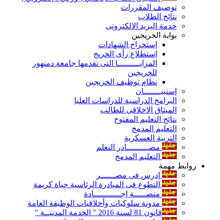
توصيف المقررات
نتائج الطلاب
خدمة البريد الالكترونى
بوابة الخريجين
إستخراج الشهادات
إستطلاع رأى الخريج
المزايـــــــــا التى تقدمها جامعة دمنهور
للخريجين
نظام توظيف الخريجين
إستبيـــــــان
البرامج الدراسية للدراسات العليا
الميثاق الاخلاقى للطالب
نتائج التعليم المفتوح
التعليم المدمج
التربية العسكرية
مصـــــــــادر التعلم
التعليم المدمج
روابط مهمة
إدرس فى مصــــــر
التطوع فى المبادرة الرئاسية حياة كريمة
منصـــــة إجـــــــــــادة
مدونة سلوكيات وأخلاقيات الوظيفة العامة
قانون 81 لسنة 2016 " الخدمة المدنيــة "