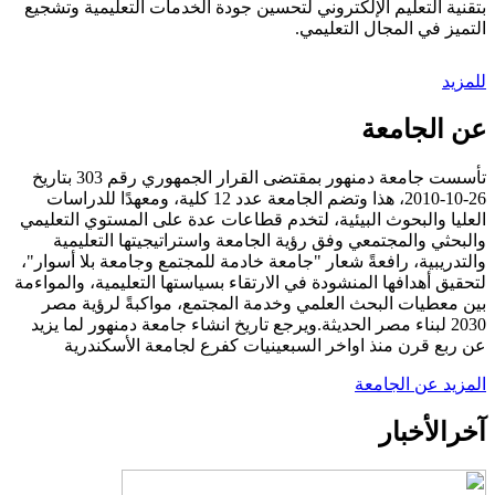
بتقنية التعليم الإلكتروني لتحسين جودة الخدمات التعليمية وتشجيع
التميز في المجال التعليمي.
للمزيد
عن الجامعة
تأسست جامعة دمنهور بمقتضى القرار الجمهوري رقم 303 بتاريخ
26-10-2010، هذا وتضم الجامعة عدد 12 كلية، ومعهدًا للدراسات
العليا والبحوث البيئية، لتخدم قطاعات عدة على المستوي التعليمي
والبحثي والمجتمعي وفق رؤية الجامعة واستراتيجيتها التعليمية
والتدريبية، رافعةً شعار "جامعة خادمة للمجتمع وجامعة بلا أسوار"،
لتحقيق أهدافها المنشودة في الارتقاء بسياستها التعليمية، والمواءمة
بين معطيات البحث العلمي وخدمة المجتمع، مواكبةً لرؤية مصر
2030 لبناء مصر الحديثة.ويرجع تاريخ انشاء جامعة دمنهور لما يزيد
عن ربع قرن منذ اواخر السبعينيات كفرع لجامعة الأسكندرية
المزيد عن الجامعة
آخر
الأخبار