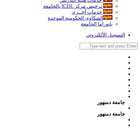
خدمات هيئة التدريس
ترخيص مركز ICDL بالجامعة
خدمات أخــرى
الشكاوى الحكومية الموحدة
بانوراما الجامعة
التسجيل الألكتروني
جامعة دمنهور
جامعة دمنهور