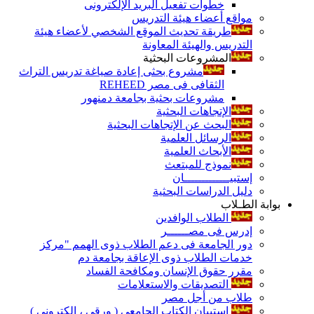
خطوات تفعيل البريد الإلكترونى
مواقع أعضاء هيئة التدريس
طريقة تحديث الموقع الشخصي لأعضاء هيئة
التدريس والهيئة المعاونة
المشروعات البحثية
مشروع بحثى إعادة صياغة تدريس التراث
الثقافى فى مصر REHEED
مشروعات بحثية بجامعة دمنهور
الإتجاهات البحثية
البحث عن الإتجاهات البحثية
الرسائل العلمية
الأبحاث العلمية
نموذج للمبتعث
إستبيـــــــــــــان
دليل الدراسات البحثية
بوابة الطـلاب
الطلاب الوافدين
إدرس فى مصــــــر
دور الجامعة فى دعم الطلاب ذوى الهمم "مركز
خدمات الطلاب ذوى الإعاقة بجامعة دم
مقرر حقوق الإنسان ومكافحة الفساد
التصديقات والاستعلامات
طلاب من أجل مصر
إستبيان الكتاب الجامعي ( ورقي ، إلكتروني )