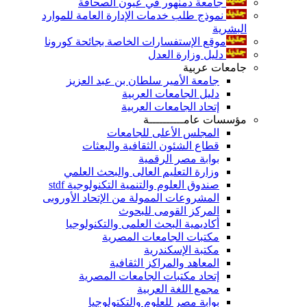
جامعة دمنهور في عيون الصحافة
نموذج طلب خدمات الإدارة العامة للموارد
البشرية
موقع الإستفسارات الخاصة بجائحة كورونا
دليل وزارة العدل
جامعات عربية
جامعة الأمير سلطان بن عبد العزيز
دليل الجامعات العربية
إتحاد الجامعات العربية
مؤسسات عامــــــــــة
المجلس الأعلى للجامعات
قطاع الشئون الثقافية والبعثات
بوابة مصر الرقمية
وزارة التعليم العالى والبحث العلمي
صندوق العلوم والتنمية التكنولوجية stdf
المشروعات الممولة من الإتحاد الأوروبى
المركز القومى للبحوث
أكاديمية البحث العلمى والتكنولوجيا
مكتبات الجامعات المصرية
مكتبة الإسكندرية
المعاهد والمراكز الثقافية
إتحاد مكتبات الجامعات المصرية
مجمع اللغة العربية
بوابة مصر للعلوم والتكتولوجيا