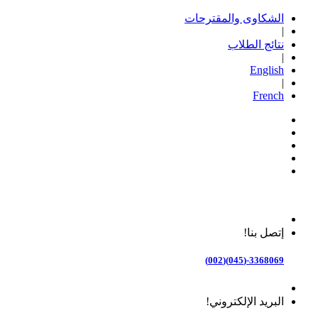
الشكاوى والمقترحات
|
نتائج الطلاب
|
English
|
French
إتصل بنا!
3368069-(045)(002)
البريد الإلكتروني!