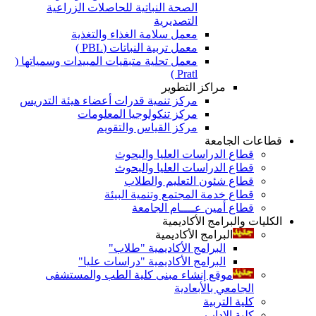
الصحة النباتية للحاصلات الزراعية
التصديرية
معمل سلامة الغذاء والتغذية
معمل تربية النباتات (PBL )
معمل تحلية متبقيات المبيدات وسمياتها (
Pratl )
مراكز التطوير
مركز تنمية قدرات أعضاء هيئة التدريس
مركز تنكولوجيا المعلومات
مركز القياس والتقويم
قطاعات الجامعة
قطاع الدراسات العليا والبحوث
قطاع الدراسات العليا والبحوث
قطاع شئون التعليم والطلاب
قطاع خدمة المجتمع وتنمية البيئة
قطاع أمين عــــام الجامعة
الكليات والبرامج الأكاديمية
البرامج الأكاديمية
البرامج الأكاديمية "طلاب"
البرامج الأكاديمية "دراسات عليا"
موقع إنشاء مبنى كلية الطب والمستشفى
الجامعي بالأبعادية
كلية التربية
كلية الاداب