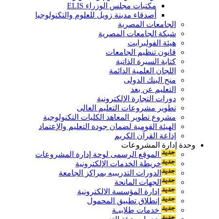
مكتبات مجلس الوزراء ELIS
أصدقاء مدينة زويل للعلوم والتكنولوجيا
الجامعات المصرية
شبكة الجامعات المصرية
هيئة الفولبرايت
قانون تنظيم الجامعات
كتابة السيرة الذاتية
اللجان العلمية الدائمة
منح البنك الدولى
التعليم عن بعد
دورات التجارة الإلكترونية
تطوير مشروعات التعليم العالى
مشروع تطوير المعاهد الكليات التكنولوجية
الهيئة القومية لضمان جودة التعليم والإعتماد
إذاعة القرآن الكريم
وحدة إدارة المشروعات
الموقع الرسمى لوحة إدارة المشروعات
خريطة الخدمات الإلكترونية
الدورات التدريبيه بمراكز الجامعة
الجهات المانحة
إدارة المؤسسة الالكترونية
إنطلاق تطبيق المحمول
خدمات طلابيـة