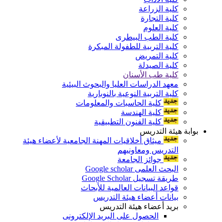
كلية الزراعة
كلية التجارة
كلية العلوم
كلية الطب البيطرى
كلية التربية للطفولة المبكرة
كلية التمريض
كلية الصيدلة
كلية طب الأسنان
معهد الدراسات العليا والبحوث البيئية
كلية التربية النوعية بالنوبارية
كلية الحاسبات والمعلومات
كلية الهندسة
كلية الفنون التطبيقية
بوابة هيئة التدريس
ميثاق أخلاقيات المهنة الجامعية لأعضاء هيئة
التدريس ومعاونيهم
جوائز الجامعة
البحث العلمى Google scholar
طريقة تسجيل Google Scholar
قواعد البيانات العالمية للأبحاث
بيانات أعضاء هيئة التدريس
بريد أعضاء هيئة التدريس
الحصول على البريد الإلكترونى