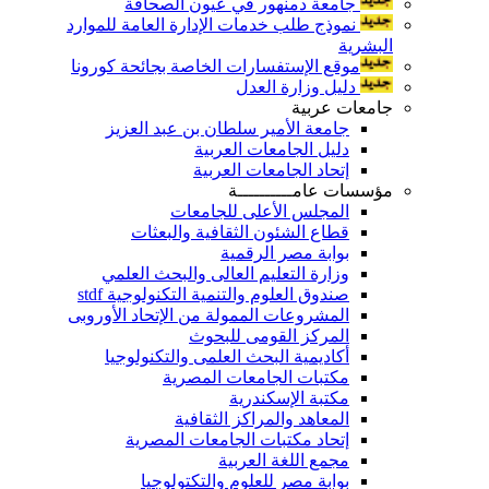
جامعة دمنهور في عيون الصحافة
نموذج طلب خدمات الإدارة العامة للموارد
البشرية
موقع الإستفسارات الخاصة بجائحة كورونا
دليل وزارة العدل
جامعات عربية
جامعة الأمير سلطان بن عبد العزيز
دليل الجامعات العربية
إتحاد الجامعات العربية
مؤسسات عامــــــــــة
المجلس الأعلى للجامعات
قطاع الشئون الثقافية والبعثات
بوابة مصر الرقمية
وزارة التعليم العالى والبحث العلمي
صندوق العلوم والتنمية التكنولوجية stdf
المشروعات الممولة من الإتحاد الأوروبى
المركز القومى للبحوث
أكاديمية البحث العلمى والتكنولوجيا
مكتبات الجامعات المصرية
مكتبة الإسكندرية
المعاهد والمراكز الثقافية
إتحاد مكتبات الجامعات المصرية
مجمع اللغة العربية
بوابة مصر للعلوم والتكتولوجيا