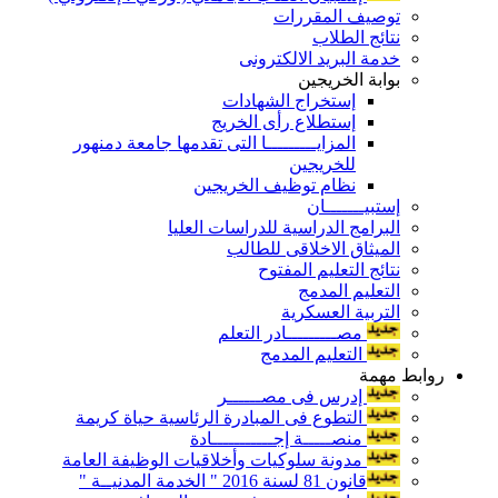
توصيف المقررات
نتائج الطلاب
خدمة البريد الالكترونى
بوابة الخريجين
إستخراج الشهادات
إستطلاع رأى الخريج
المزايـــــــــا التى تقدمها جامعة دمنهور
للخريجين
نظام توظيف الخريجين
إستبيـــــــان
البرامج الدراسية للدراسات العليا
الميثاق الاخلاقى للطالب
نتائج التعليم المفتوح
التعليم المدمج
التربية العسكرية
مصـــــــــادر التعلم
التعليم المدمج
روابط مهمة
إدرس فى مصــــــر
التطوع فى المبادرة الرئاسية حياة كريمة
منصـــــة إجـــــــــــادة
مدونة سلوكيات وأخلاقيات الوظيفة العامة
قانون 81 لسنة 2016 " الخدمة المدنيــة "