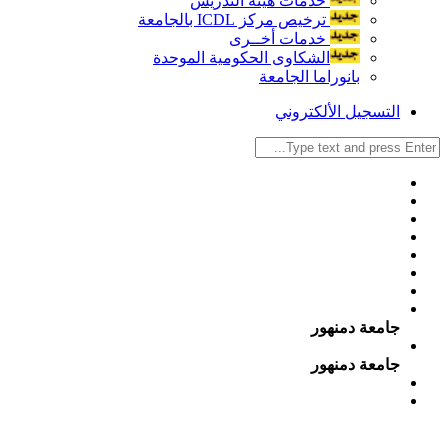
خدمات هيئة التدريس
ترخيص مركز ICDL بالجامعة
خدمات أخــرى
الشكاوى الحكومية الموحدة
بانوراما الجامعة
التسجيل الألكتروني
جامعة دمنهور
جامعة دمنهور