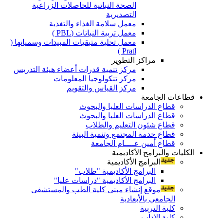
الصحة النباتية للحاصلات الزراعية
التصديرية
معمل سلامة الغذاء والتغذية
معمل تربية النباتات (PBL )
معمل تحلية متبقيات المبيدات وسمياتها (
Pratl )
مراكز التطوير
مركز تنمية قدرات أعضاء هيئة التدريس
مركز تنكولوجيا المعلومات
مركز القياس والتقويم
قطاعات الجامعة
قطاع الدراسات العليا والبحوث
قطاع الدراسات العليا والبحوث
قطاع شئون التعليم والطلاب
قطاع خدمة المجتمع وتنمية البيئة
قطاع أمين عــــام الجامعة
الكليات والبرامج الأكاديمية
البرامج الأكاديمية
البرامج الأكاديمية "طلاب"
البرامج الأكاديمية "دراسات عليا"
موقع إنشاء مبنى كلية الطب والمستشفى
الجامعي بالأبعادية
كلية التربية
كلية الاداب