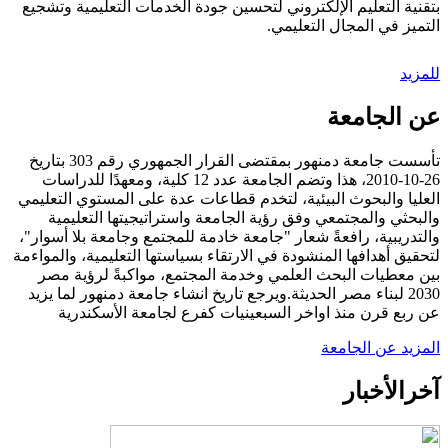
بتقنية التعليم الإلكتروني لتحسين جودة الخدمات التعليمية وتشجيع
التميز في المجال التعليمي.
للمزيد
عن الجامعة
تأسست جامعة دمنهور بمقتضى القرار الجمهوري رقم 303 بتاريخ
26-10-2010، هذا وتضم الجامعة عدد 12 كلية، ومعهدًا للدراسات
العليا والبحوث البيئية، لتخدم قطاعات عدة على المستوي التعليمي
والبحثي والمجتمعي وفق رؤية الجامعة واستراتيجيتها التعليمية
والتدريبية، رافعةً شعار "جامعة خادمة للمجتمع وجامعة بلا أسوار"،
لتحقيق أهدافها المنشودة في الارتقاء بسياستها التعليمية، والمواءمة
بين معطيات البحث العلمي وخدمة المجتمع، مواكبةً لرؤية مصر
2030 لبناء مصر الحديثة.ويرجع تاريخ انشاء جامعة دمنهور لما يزيد
عن ربع قرن منذ اواخر السبعينيات كفرع لجامعة الأسكندرية
المزيد عن الجامعة
آخر
الأخبار