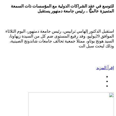
للتوسع في عقد الشراكات الدولية مع المؤسسات ذات السمعة
المتميزة عالميًّا .. رئيس جامعة دمنهور يستقبل
استقبل الدكتور إلهامي ترابيس، رئيس جامعة دمنهور، اليوم الثلاثاء
الموافق 29يوليو، وفد رفيع المستوى ضم كل من السيدة زيهاونا،
السيد هونج بوتاو، ممثلا جمعية تحالف جامعات شاندونج الصينية،
وذلك لبحث سبل الت
إقرأ المزيد