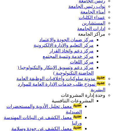
رئيس الجامعة
نواب رئيس الجامعة
أمناء الجامعة
عمداء الكليات
المستشارين
إدارات الجامعة
مراكز الجامعة
مركز ضمان الجودة والاعتماد
مركز التعليم والإدارة الإلكترونية
مركز دعم وإتخاذ القرار
مركز خدمة وتنمية المجتمع
مركز اللغات
مركز دعم وتسويق الإبتكار والتكنولوجيا (
الحاضنة التكنولوجية )
مدونة سلوكيات وأخلاقيات الوظيفة العامة
نموذج طلب خدمات الإدارة العامة للموارد
البشرية
وحدة إدارة المشروعات
المشروعات التنافسية
معمل تحليل الأدوية والمستحضرات
الصيدلية
معمل الكشف عن النباتات المهندسة
وراثيا
معمل الكشف عن جودة وسلامة