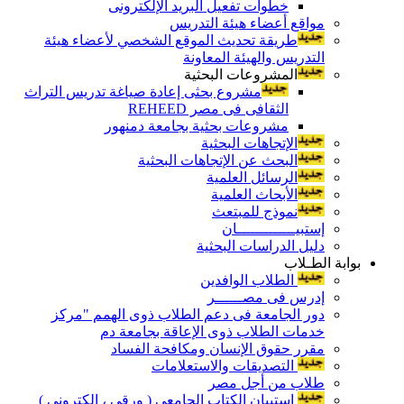
خطوات تفعيل البريد الإلكترونى
مواقع أعضاء هيئة التدريس
طريقة تحديث الموقع الشخصي لأعضاء هيئة
التدريس والهيئة المعاونة
المشروعات البحثية
مشروع بحثى إعادة صياغة تدريس التراث
الثقافى فى مصر REHEED
مشروعات بحثية بجامعة دمنهور
الإتجاهات البحثية
البحث عن الإتجاهات البحثية
الرسائل العلمية
الأبحاث العلمية
نموذج للمبتعث
إستبيـــــــــــــان
دليل الدراسات البحثية
بوابة الطـلاب
الطلاب الوافدين
إدرس فى مصــــــر
دور الجامعة فى دعم الطلاب ذوى الهمم "مركز
خدمات الطلاب ذوى الإعاقة بجامعة دم
مقرر حقوق الإنسان ومكافحة الفساد
التصديقات والاستعلامات
طلاب من أجل مصر
إستبيان الكتاب الجامعي ( ورقي ، إلكتروني )