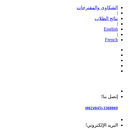
الشكاوى والمقترحات
|
نتائج الطلاب
|
English
|
French
إتصل بنا!
3368069-(045)(002)
البريد الإلكتروني!