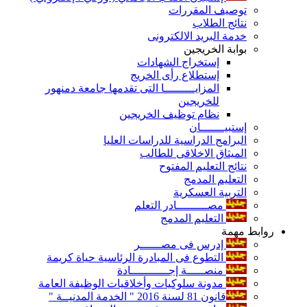
توصيف المقررات
نتائج الطلاب
خدمة البريد الالكترونى
بوابة الخريجين
إستخراج الشهادات
إستطلاع رأى الخريج
المزايـــــــــا التى تقدمها جامعة دمنهور
للخريجين
نظام توظيف الخريجين
إستبيـــــــان
البرامج الدراسية للدراسات العليا
الميثاق الاخلاقى للطالب
نتائج التعليم المفتوح
التعليم المدمج
التربية العسكرية
مصـــــــــادر التعلم
التعليم المدمج
روابط مهمة
إدرس فى مصــــــر
التطوع فى المبادرة الرئاسية حياة كريمة
منصـــــة إجـــــــــــادة
مدونة سلوكيات وأخلاقيات الوظيفة العامة
قانون 81 لسنة 2016 " الخدمة المدنيــة "