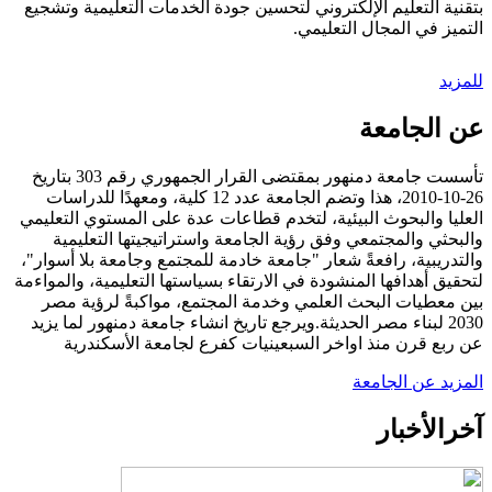
بتقنية التعليم الإلكتروني لتحسين جودة الخدمات التعليمية وتشجيع
التميز في المجال التعليمي.
للمزيد
عن الجامعة
تأسست جامعة دمنهور بمقتضى القرار الجمهوري رقم 303 بتاريخ
26-10-2010، هذا وتضم الجامعة عدد 12 كلية، ومعهدًا للدراسات
العليا والبحوث البيئية، لتخدم قطاعات عدة على المستوي التعليمي
والبحثي والمجتمعي وفق رؤية الجامعة واستراتيجيتها التعليمية
والتدريبية، رافعةً شعار "جامعة خادمة للمجتمع وجامعة بلا أسوار"،
لتحقيق أهدافها المنشودة في الارتقاء بسياستها التعليمية، والمواءمة
بين معطيات البحث العلمي وخدمة المجتمع، مواكبةً لرؤية مصر
2030 لبناء مصر الحديثة.ويرجع تاريخ انشاء جامعة دمنهور لما يزيد
عن ربع قرن منذ اواخر السبعينيات كفرع لجامعة الأسكندرية
المزيد عن الجامعة
آخر
الأخبار