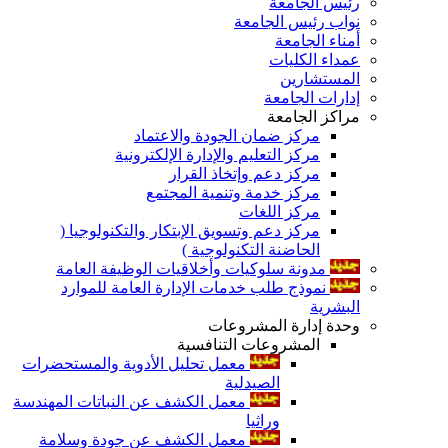
رئيس الجامعة
نواب رئيس الجامعة
أمناء الجامعة
عمداء الكليات
المستشارين
إدارات الجامعة
مراكز الجامعة
مركز ضمان الجودة والاعتماد
مركز التعليم والإدارة الإلكترونية
مركز دعم وإتخاذ القرار
مركز خدمة وتنمية المجتمع
مركز اللغات
مركز دعم وتسويق الإبتكار والتكنولوجيا (
الحاضنة التكنولوجية )
مدونة سلوكيات وأخلاقيات الوظيفة العامة
نموذج طلب خدمات الإدارة العامة للموارد
البشرية
وحدة إدارة المشروعات
المشروعات التنافسية
معمل تحليل الأدوية والمستحضرات
الصيدلية
معمل الكشف عن النباتات المهندسة
وراثيا
معمل الكشف عن جودة وسلامة