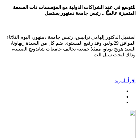
للتوسع في عقد الشراكات الدولية مع المؤسسات ذات السمعة
المتميزة عالميًّا .. رئيس جامعة دمنهور يستقبل
استقبل الدكتور إلهامي ترابيس، رئيس جامعة دمنهور، اليوم الثلاثاء
الموافق 29يوليو، وفد رفيع المستوى ضم كل من السيدة زيهاونا،
السيد هونج بوتاو، ممثلا جمعية تحالف جامعات شاندونج الصينية،
وذلك لبحث سبل الت
إقرأ المزيد