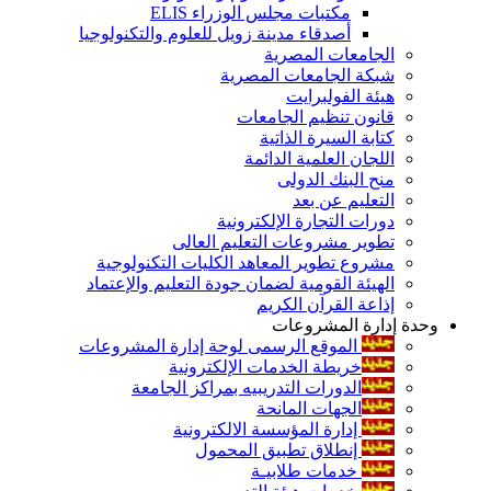
مكتبات مجلس الوزراء ELIS
أصدقاء مدينة زويل للعلوم والتكنولوجيا
الجامعات المصرية
شبكة الجامعات المصرية
هيئة الفولبرايت
قانون تنظيم الجامعات
كتابة السيرة الذاتية
اللجان العلمية الدائمة
منح البنك الدولى
التعليم عن بعد
دورات التجارة الإلكترونية
تطوير مشروعات التعليم العالى
مشروع تطوير المعاهد الكليات التكنولوجية
الهيئة القومية لضمان جودة التعليم والإعتماد
إذاعة القرآن الكريم
وحدة إدارة المشروعات
الموقع الرسمى لوحة إدارة المشروعات
خريطة الخدمات الإلكترونية
الدورات التدريبيه بمراكز الجامعة
الجهات المانحة
إدارة المؤسسة الالكترونية
إنطلاق تطبيق المحمول
خدمات طلابيـة