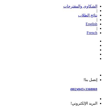
الشكاوى والمقترحات
|
نتائج الطلاب
|
English
|
French
إتصل بنا!
3368069-(045)(002)
البريد الإلكتروني!