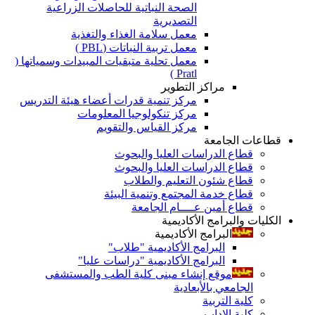
الصحة النباتية للحاصلات الزراعية
التصديرية
معمل سلامة الغذاء والتغذية
معمل تربية النباتات (PBL )
معمل تحلية متبقيات المبيدات وسمياتها (
Pratl )
مراكز التطوير
مركز تنمية قدرات أعضاء هيئة التدريس
مركز تنكولوجيا المعلومات
مركز القياس والتقويم
قطاعات الجامعة
قطاع الدراسات العليا والبحوث
قطاع الدراسات العليا والبحوث
قطاع شئون التعليم والطلاب
قطاع خدمة المجتمع وتنمية البيئة
قطاع أمين عــــام الجامعة
الكليات والبرامج الأكاديمية
البرامج الأكاديمية
البرامج الأكاديمية "طلاب"
البرامج الأكاديمية "دراسات عليا"
موقع إنشاء مبنى كلية الطب والمستشفى
الجامعي بالأبعادية
كلية التربية
كلية الاداب