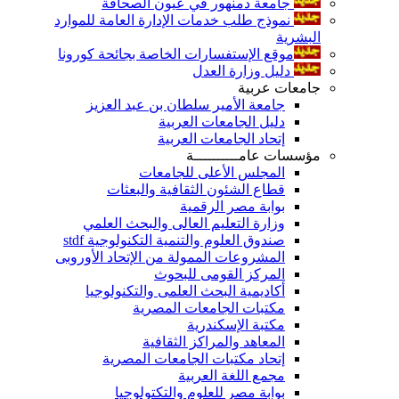
جامعة دمنهور في عيون الصحافة
نموذج طلب خدمات الإدارة العامة للموارد
البشرية
موقع الإستفسارات الخاصة بجائحة كورونا
دليل وزارة العدل
جامعات عربية
جامعة الأمير سلطان بن عبد العزيز
دليل الجامعات العربية
إتحاد الجامعات العربية
مؤسسات عامــــــــــة
المجلس الأعلى للجامعات
قطاع الشئون الثقافية والبعثات
بوابة مصر الرقمية
وزارة التعليم العالى والبحث العلمي
صندوق العلوم والتنمية التكنولوجية stdf
المشروعات الممولة من الإتحاد الأوروبى
المركز القومى للبحوث
أكاديمية البحث العلمى والتكنولوجيا
مكتبات الجامعات المصرية
مكتبة الإسكندرية
المعاهد والمراكز الثقافية
إتحاد مكتبات الجامعات المصرية
مجمع اللغة العربية
بوابة مصر للعلوم والتكتولوجيا