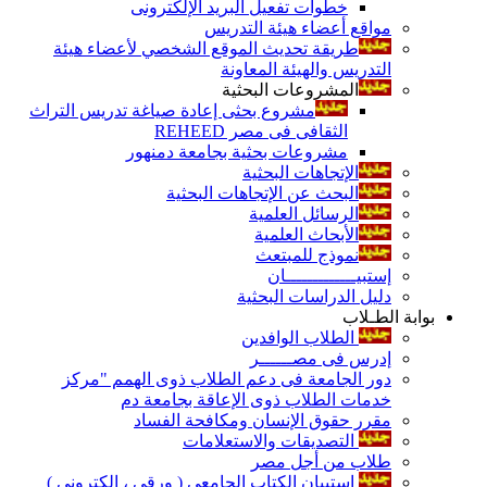
خطوات تفعيل البريد الإلكترونى
مواقع أعضاء هيئة التدريس
طريقة تحديث الموقع الشخصي لأعضاء هيئة
التدريس والهيئة المعاونة
المشروعات البحثية
مشروع بحثى إعادة صياغة تدريس التراث
الثقافى فى مصر REHEED
مشروعات بحثية بجامعة دمنهور
الإتجاهات البحثية
البحث عن الإتجاهات البحثية
الرسائل العلمية
الأبحاث العلمية
نموذج للمبتعث
إستبيـــــــــــــان
دليل الدراسات البحثية
بوابة الطـلاب
الطلاب الوافدين
إدرس فى مصــــــر
دور الجامعة فى دعم الطلاب ذوى الهمم "مركز
خدمات الطلاب ذوى الإعاقة بجامعة دم
مقرر حقوق الإنسان ومكافحة الفساد
التصديقات والاستعلامات
طلاب من أجل مصر
إستبيان الكتاب الجامعي ( ورقي ، إلكتروني )