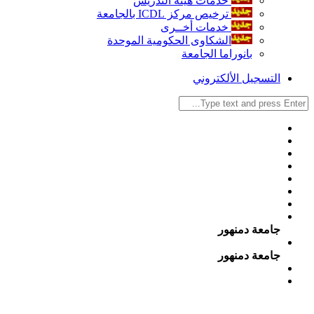
خدمات هيئة التدريس
ترخيص مركز ICDL بالجامعة
خدمات أخــرى
الشكاوى الحكومية الموحدة
بانوراما الجامعة
التسجيل الألكتروني
جامعة دمنهور
جامعة دمنهور