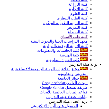
كلية الزراعة
كلية التجارة
كلية العلوم
كلية الطب البيطرى
كلية التربية للطفولة المبكرة
كلية التمريض
كلية الصيدلة
كلية طب الأسنان
معهد الدراسات العليا والبحوث البيئية
كلية التربية النوعية بالنوبارية
كلية الحاسبات والمعلومات
كلية الهندسة
كلية الفنون التطبيقية
بوابة هيئة التدريس
ميثاق أخلاقيات المهنة الجامعية لأعضاء هيئة
التدريس ومعاونيهم
جوائز الجامعة
البحث العلمى Google scholar
طريقة تسجيل Google Scholar
قواعد البيانات العالمية للأبحاث
بيانات أعضاء هيئة التدريس
بريد أعضاء هيئة التدريس
الحصول على البريد الإلكترونى