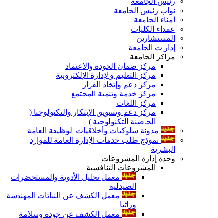
رئيس الجامعة
نواب رئيس الجامعة
أمناء الجامعة
عمداء الكليات
المستشارين
إدارات الجامعة
مراكز الجامعة
مركز ضمان الجودة والاعتماد
مركز التعليم والإدارة الإلكترونية
مركز دعم وإتخاذ القرار
مركز خدمة وتنمية المجتمع
مركز اللغات
مركز دعم وتسويق الإبتكار والتكنولوجيا (
الحاضنة التكنولوجية )
مدونة سلوكيات وأخلاقيات الوظيفة العامة
نموذج طلب خدمات الإدارة العامة للموارد
البشرية
وحدة إدارة المشروعات
المشروعات التنافسية
معمل تحليل الأدوية والمستحضرات
الصيدلية
معمل الكشف عن النباتات المهندسة
وراثيا
معمل الكشف عن جودة وسلامة