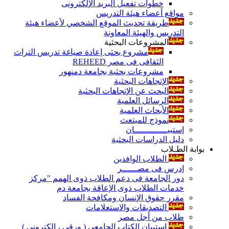
خطوات تفعيل البريد الإلكترونى
مواقع أعضاء هيئة التدريس
طريقة تحديث الموقع الشخصي لأعضاء هيئة
التدريس والهيئة المعاونة
المشروعات البحثية
مشروع بحثى إعادة صياغة تدريس التراث
الثقافى فى مصر REHEED
مشروعات بحثية بجامعة دمنهور
الإتجاهات البحثية
البحث عن الإتجاهات البحثية
الرسائل العلمية
الأبحاث العلمية
نموذج للمبتعث
إستبيـــــــــــــان
دليل الدراسات البحثية
بوابة الطـلاب
الطلاب الوافدين
إدرس فى مصــــــر
دور الجامعة فى دعم الطلاب ذوى الهمم "مركز
خدمات الطلاب ذوى الإعاقة بجامعة دم
مقرر حقوق الإنسان ومكافحة الفساد
التصديقات والاستعلامات
طلاب من أجل مصر
إستبيان الكتاب الجامعي ( ورقي ، إلكتروني )