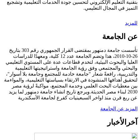
بتقنية التعليم الإلكتروني لتحسين جودة الخدمات التعليمية وتشجيع
التميز في المجال التعليمي.
للمزيد
عن الجامعة
تأسست جامعة دمنهور بمقتضى القرار الجمهوري رقم 303 بتاريخ
26-10-2010، هذا وتضم الجامعة عدد 12 كلية، ومعهدًا للدراسات
العليا والبحوث البيئية، لتخدم قطاعات عدة على المستوي التعليمي
والبحثي والمجتمعي وفق رؤية الجامعة واستراتيجيتها التعليمية
والتدريبية، رافعةً شعار "جامعة خادمة للمجتمع وجامعة بلا أسوار"،
لتحقيق أهدافها المنشودة في الارتقاء بسياستها التعليمية، والمواءمة
بين معطيات البحث العلمي وخدمة المجتمع، مواكبةً لرؤية مصر
2030 لبناء مصر الحديثة.ويرجع تاريخ انشاء جامعة دمنهور لما يزيد
عن ربع قرن منذ اواخر السبعينيات كفرع لجامعة الأسكندرية
المزيد عن الجامعة
آخر
الأخبار