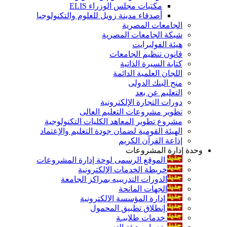
مكتبات مجلس الوزراء ELIS
أصدقاء مدينة زويل للعلوم والتكنولوجيا
الجامعات المصرية
شبكة الجامعات المصرية
هيئة الفولبرايت
قانون تنظيم الجامعات
كتابة السيرة الذاتية
اللجان العلمية الدائمة
منح البنك الدولى
التعليم عن بعد
دورات التجارة الإلكترونية
تطوير مشروعات التعليم العالى
مشروع تطوير المعاهد الكليات التكنولوجية
الهيئة القومية لضمان جودة التعليم والإعتماد
إذاعة القرآن الكريم
وحدة إدارة المشروعات
الموقع الرسمى لوحة إدارة المشروعات
خريطة الخدمات الإلكترونية
الدورات التدريبيه بمراكز الجامعة
الجهات المانحة
إدارة المؤسسة الالكترونية
إنطلاق تطبيق المحمول
خدمات طلابيـة