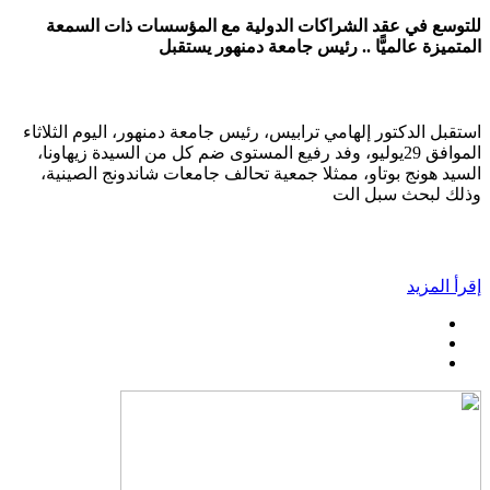
للتوسع في عقد الشراكات الدولية مع المؤسسات ذات السمعة
المتميزة عالميًّا .. رئيس جامعة دمنهور يستقبل
استقبل الدكتور إلهامي ترابيس، رئيس جامعة دمنهور، اليوم الثلاثاء
الموافق 29يوليو، وفد رفيع المستوى ضم كل من السيدة زيهاونا،
السيد هونج بوتاو، ممثلا جمعية تحالف جامعات شاندونج الصينية،
وذلك لبحث سبل الت
إقرأ المزيد