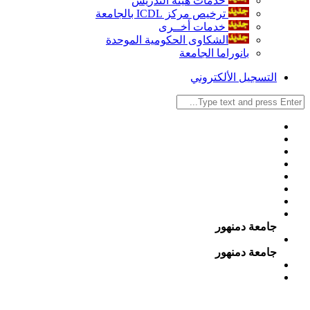
خدمات هيئة التدريس
ترخيص مركز ICDL بالجامعة
خدمات أخــرى
الشكاوى الحكومية الموحدة
بانوراما الجامعة
التسجيل الألكتروني
جامعة دمنهور
جامعة دمنهور