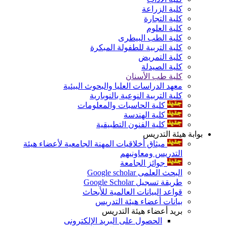
كلية الزراعة
كلية التجارة
كلية العلوم
كلية الطب البيطرى
كلية التربية للطفولة المبكرة
كلية التمريض
كلية الصيدلة
كلية طب الأسنان
معهد الدراسات العليا والبحوث البيئية
كلية التربية النوعية بالنوبارية
كلية الحاسبات والمعلومات
كلية الهندسة
كلية الفنون التطبيقية
بوابة هيئة التدريس
ميثاق أخلاقيات المهنة الجامعية لأعضاء هيئة
التدريس ومعاونيهم
جوائز الجامعة
البحث العلمى Google scholar
طريقة تسجيل Google Scholar
قواعد البيانات العالمية للأبحاث
بيانات أعضاء هيئة التدريس
بريد أعضاء هيئة التدريس
الحصول على البريد الإلكترونى