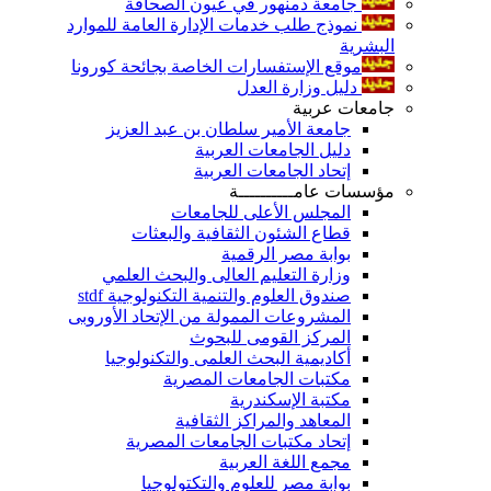
جامعة دمنهور في عيون الصحافة
نموذج طلب خدمات الإدارة العامة للموارد
البشرية
موقع الإستفسارات الخاصة بجائحة كورونا
دليل وزارة العدل
جامعات عربية
جامعة الأمير سلطان بن عبد العزيز
دليل الجامعات العربية
إتحاد الجامعات العربية
مؤسسات عامــــــــــة
المجلس الأعلى للجامعات
قطاع الشئون الثقافية والبعثات
بوابة مصر الرقمية
وزارة التعليم العالى والبحث العلمي
صندوق العلوم والتنمية التكنولوجية stdf
المشروعات الممولة من الإتحاد الأوروبى
المركز القومى للبحوث
أكاديمية البحث العلمى والتكنولوجيا
مكتبات الجامعات المصرية
مكتبة الإسكندرية
المعاهد والمراكز الثقافية
إتحاد مكتبات الجامعات المصرية
مجمع اللغة العربية
بوابة مصر للعلوم والتكتولوجيا