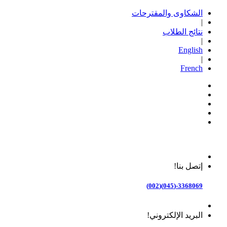
الشكاوى والمقترحات
|
نتائج الطلاب
|
English
|
French
إتصل بنا!
3368069-(045)(002)
البريد الإلكتروني!