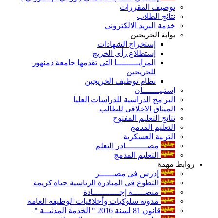
توصيف المقررات
نتائج الطلاب
خدمة البريد الالكترونى
بوابة الخريجين
إستخراج الشهادات
إستطلاع رأى الخريج
المزايـــــــــا التى تقدمها جامعة دمنهور
للخريجين
نظام توظيف الخريجين
إستبيـــــــان
البرامج الدراسية للدراسات العليا
الميثاق الاخلاقى للطالب
نتائج التعليم المفتوح
التعليم المدمج
التربية العسكرية
مصـــــــــادر التعلم
التعليم المدمج
روابط مهمة
إدرس فى مصــــــر
التطوع فى المبادرة الرئاسية حياة كريمة
منصـــــة إجـــــــــــادة
مدونة سلوكيات وأخلاقيات الوظيفة العامة
قانون 81 لسنة 2016 " الخدمة المدنيــة "