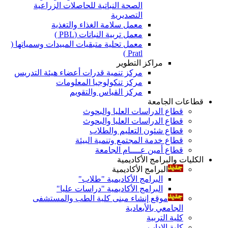
الصحة النباتية للحاصلات الزراعية
التصديرية
معمل سلامة الغذاء والتغذية
معمل تربية النباتات (PBL )
معمل تحلية متبقيات المبيدات وسمياتها (
Pratl )
مراكز التطوير
مركز تنمية قدرات أعضاء هيئة التدريس
مركز تنكولوجيا المعلومات
مركز القياس والتقويم
قطاعات الجامعة
قطاع الدراسات العليا والبحوث
قطاع الدراسات العليا والبحوث
قطاع شئون التعليم والطلاب
قطاع خدمة المجتمع وتنمية البيئة
قطاع أمين عــــام الجامعة
الكليات والبرامج الأكاديمية
البرامج الأكاديمية
البرامج الأكاديمية "طلاب"
البرامج الأكاديمية "دراسات عليا"
موقع إنشاء مبنى كلية الطب والمستشفى
الجامعي بالأبعادية
كلية التربية
كلية الاداب