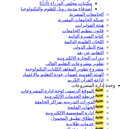
مكتبات مجلس الوزراء ELIS
أصدقاء مدينة زويل للعلوم والتكنولوجيا
الجامعات المصرية
شبكة الجامعات المصرية
هيئة الفولبرايت
قانون تنظيم الجامعات
كتابة السيرة الذاتية
اللجان العلمية الدائمة
منح البنك الدولى
التعليم عن بعد
دورات التجارة الإلكترونية
تطوير مشروعات التعليم العالى
مشروع تطوير المعاهد الكليات التكنولوجية
الهيئة القومية لضمان جودة التعليم والإعتماد
إذاعة القرآن الكريم
وحدة إدارة المشروعات
الموقع الرسمى لوحة إدارة المشروعات
خريطة الخدمات الإلكترونية
الدورات التدريبيه بمراكز الجامعة
الجهات المانحة
إدارة المؤسسة الالكترونية
إنطلاق تطبيق المحمول
خدمات طلابيـة