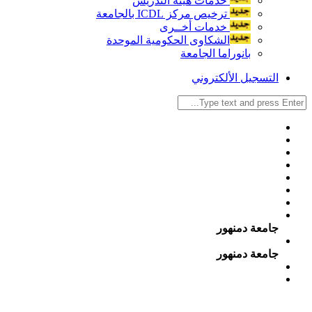
خدمات هيئة التدريس
ترخيص مركز ICDL بالجامعة
خدمات أخــرى
الشكاوى الحكومية الموحدة
بانوراما الجامعة
التسجيل الألكتروني
جامعة دمنهور
جامعة دمنهور