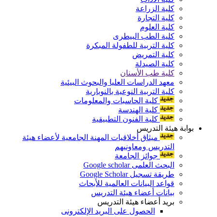
كلية الزراعة
كلية التجارة
كلية العلوم
كلية الطب البيطرى
كلية التربية للطفولة المبكرة
كلية التمريض
كلية الصيدلة
كلية طب الأسنان
معهد الدراسات العليا والبحوث البيئية
كلية التربية النوعية بالنوبارية
كلية الحاسبات والمعلومات
كلية الهندسة
كلية الفنون التطبيقية
بوابة هيئة التدريس
ميثاق أخلاقيات المهنة الجامعية لأعضاء هيئة
التدريس ومعاونيهم
جوائز الجامعة
البحث العلمى Google scholar
طريقة تسجيل Google Scholar
قواعد البيانات العالمية للأبحاث
بيانات أعضاء هيئة التدريس
بريد أعضاء هيئة التدريس
الحصول على البريد الإلكترونى