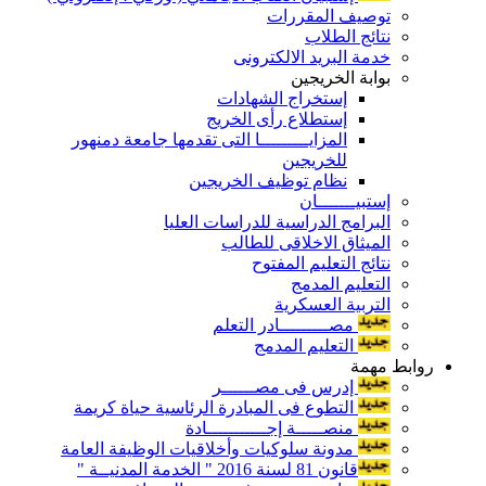
توصيف المقررات
نتائج الطلاب
خدمة البريد الالكترونى
بوابة الخريجين
إستخراج الشهادات
إستطلاع رأى الخريج
المزايـــــــــا التى تقدمها جامعة دمنهور
للخريجين
نظام توظيف الخريجين
إستبيـــــــان
البرامج الدراسية للدراسات العليا
الميثاق الاخلاقى للطالب
نتائج التعليم المفتوح
التعليم المدمج
التربية العسكرية
مصـــــــــادر التعلم
التعليم المدمج
روابط مهمة
إدرس فى مصــــــر
التطوع فى المبادرة الرئاسية حياة كريمة
منصـــــة إجـــــــــــادة
مدونة سلوكيات وأخلاقيات الوظيفة العامة
قانون 81 لسنة 2016 " الخدمة المدنيــة "