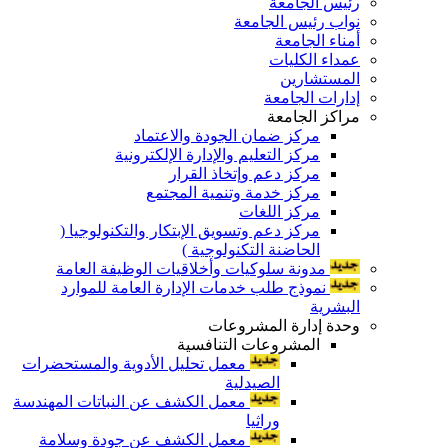
رئيس الجامعة
نواب رئيس الجامعة
أمناء الجامعة
عمداء الكليات
المستشارين
إدارات الجامعة
مراكز الجامعة
مركز ضمان الجودة والاعتماد
مركز التعليم والإدارة الإلكترونية
مركز دعم وإتخاذ القرار
مركز خدمة وتنمية المجتمع
مركز اللغات
مركز دعم وتسويق الإبتكار والتكنولوجيا (
الحاضنة التكنولوجية )
مدونة سلوكيات وأخلاقيات الوظيفة العامة
نموذج طلب خدمات الإدارة العامة للموارد
البشرية
وحدة إدارة المشروعات
المشروعات التنافسية
معمل تحليل الأدوية والمستحضرات
الصيدلية
معمل الكشف عن النباتات المهندسة
وراثيا
معمل الكشف عن جودة وسلامة