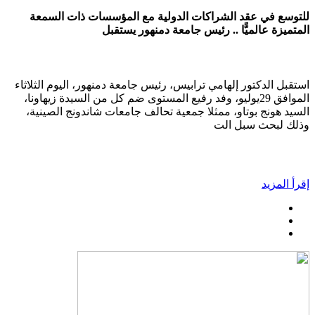
للتوسع في عقد الشراكات الدولية مع المؤسسات ذات السمعة
المتميزة عالميًّا .. رئيس جامعة دمنهور يستقبل
استقبل الدكتور إلهامي ترابيس، رئيس جامعة دمنهور، اليوم الثلاثاء
الموافق 29يوليو، وفد رفيع المستوى ضم كل من السيدة زيهاونا،
السيد هونج بوتاو، ممثلا جمعية تحالف جامعات شاندونج الصينية،
وذلك لبحث سبل الت
إقرأ المزيد