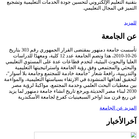
بتقنية التعليم الإلكتروني لتحسين جودة الخدمات التعليمية وتشجيع
التميز في المجال التعليمي.
للمزيد
عن الجامعة
تأسست جامعة دمنهور بمقتضى القرار الجمهوري رقم 303 بتاريخ
26-10-2010، هذا وتضم الجامعة عدد 12 كلية، ومعهدًا للدراسات
العليا والبحوث البيئية، لتخدم قطاعات عدة على المستوي التعليمي
والبحثي والمجتمعي وفق رؤية الجامعة واستراتيجيتها التعليمية
والتدريبية، رافعةً شعار "جامعة خادمة للمجتمع وجامعة بلا أسوار"،
لتحقيق أهدافها المنشودة في الارتقاء بسياستها التعليمية، والمواءمة
بين معطيات البحث العلمي وخدمة المجتمع، مواكبةً لرؤية مصر
2030 لبناء مصر الحديثة.ويرجع تاريخ انشاء جامعة دمنهور لما يزيد
عن ربع قرن منذ اواخر السبعينيات كفرع لجامعة الأسكندرية
المزيد عن الجامعة
آخر
الأخبار