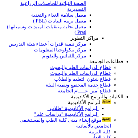
الصحة النباتية للحاصلات الزراعية
التصديرية
معمل سلامة الغذاء والتغذية
معمل تربية النباتات (PBL )
معمل تحلية متبقيات المبيدات وسمياتها (
Pratl )
مراكز التطوير
مركز تنمية قدرات أعضاء هيئة التدريس
مركز تنكولوجيا المعلومات
مركز القياس والتقويم
قطاعات الجامعة
قطاع الدراسات العليا والبحوث
قطاع الدراسات العليا والبحوث
قطاع شئون التعليم والطلاب
قطاع خدمة المجتمع وتنمية البيئة
قطاع أمين عــــام الجامعة
الكليات والبرامج الأكاديمية
البرامج الأكاديمية
البرامج الأكاديمية "طلاب"
البرامج الأكاديمية "دراسات عليا"
موقع إنشاء مبنى كلية الطب والمستشفى
الجامعي بالأبعادية
كلية التربية
كلية الاداب