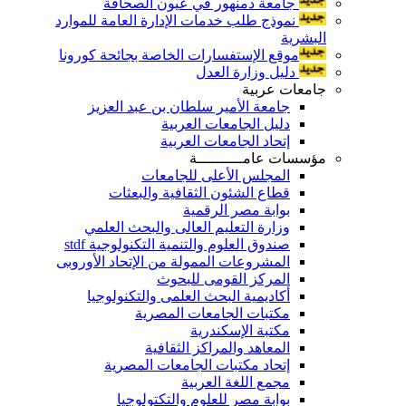
جامعة دمنهور في عيون الصحافة
نموذج طلب خدمات الإدارة العامة للموارد
البشرية
موقع الإستفسارات الخاصة بجائحة كورونا
دليل وزارة العدل
جامعات عربية
جامعة الأمير سلطان بن عبد العزيز
دليل الجامعات العربية
إتحاد الجامعات العربية
مؤسسات عامــــــــــة
المجلس الأعلى للجامعات
قطاع الشئون الثقافية والبعثات
بوابة مصر الرقمية
وزارة التعليم العالى والبحث العلمي
صندوق العلوم والتنمية التكنولوجية stdf
المشروعات الممولة من الإتحاد الأوروبى
المركز القومى للبحوث
أكاديمية البحث العلمى والتكنولوجيا
مكتبات الجامعات المصرية
مكتبة الإسكندرية
المعاهد والمراكز الثقافية
إتحاد مكتبات الجامعات المصرية
مجمع اللغة العربية
بوابة مصر للعلوم والتكتولوجيا