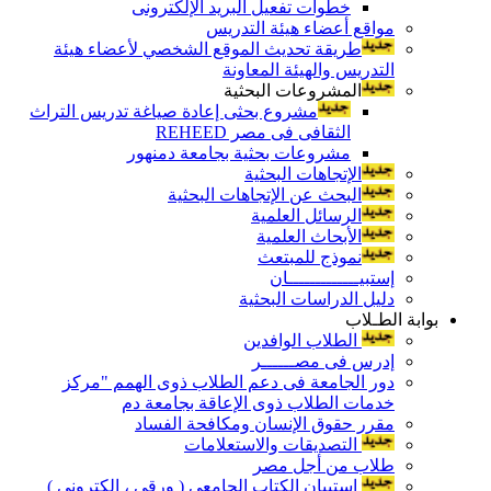
خطوات تفعيل البريد الإلكترونى
مواقع أعضاء هيئة التدريس
طريقة تحديث الموقع الشخصي لأعضاء هيئة
التدريس والهيئة المعاونة
المشروعات البحثية
مشروع بحثى إعادة صياغة تدريس التراث
الثقافى فى مصر REHEED
مشروعات بحثية بجامعة دمنهور
الإتجاهات البحثية
البحث عن الإتجاهات البحثية
الرسائل العلمية
الأبحاث العلمية
نموذج للمبتعث
إستبيـــــــــــــان
دليل الدراسات البحثية
بوابة الطـلاب
الطلاب الوافدين
إدرس فى مصــــــر
دور الجامعة فى دعم الطلاب ذوى الهمم "مركز
خدمات الطلاب ذوى الإعاقة بجامعة دم
مقرر حقوق الإنسان ومكافحة الفساد
التصديقات والاستعلامات
طلاب من أجل مصر
إستبيان الكتاب الجامعي ( ورقي ، إلكتروني )