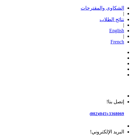
الشكاوى والمقترحات
|
نتائج الطلاب
|
English
|
French
إتصل بنا!
3368069-(045)(002)
البريد الإلكتروني!