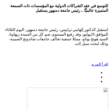
للتوسع في عقد الشراكات الدولية مع المؤسسات ذات السمعة
المتميزة عالميًّا .. رئيس جامعة دمنهور يستقبل
استقبل الدكتور إلهامي ترابيس، رئيس جامعة دمنهور، اليوم الثلاثاء
الموافق 29يوليو، وفد رفيع المستوى ضم كل من السيدة زيهاونا،
السيد هونج بوتاو، ممثلا جمعية تحالف جامعات شاندونج الصينية،
وذلك لبحث سبل الت
إقرأ المزيد