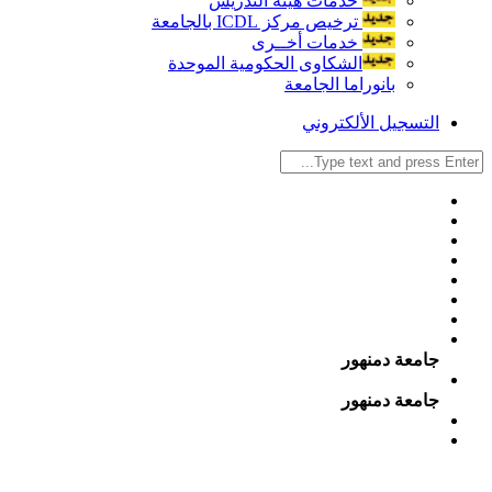
خدمات هيئة التدريس
ترخيص مركز ICDL بالجامعة
خدمات أخــرى
الشكاوى الحكومية الموحدة
بانوراما الجامعة
التسجيل الألكتروني
جامعة دمنهور
جامعة دمنهور