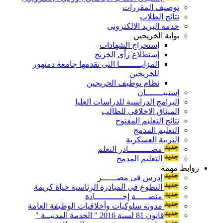
توصيف المقررات
نتائج الطلاب
خدمة البريد الالكترونى
بوابة الخريجين
إستخراج الشهادات
إستطلاع رأى الخريج
المزايـــــــــا التى تقدمها جامعة دمنهور
للخريجين
نظام توظيف الخريجين
إستبيـــــــان
البرامج الدراسية للدراسات العليا
الميثاق الاخلاقى للطالب
نتائج التعليم المفتوح
التعليم المدمج
التربية العسكرية
مصـــــــــادر التعلم
التعليم المدمج
روابط مهمة
إدرس فى مصــــــر
التطوع فى المبادرة الرئاسية حياة كريمة
منصـــــة إجـــــــــــادة
مدونة سلوكيات وأخلاقيات الوظيفة العامة
قانون 81 لسنة 2016 " الخدمة المدنيــة "