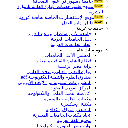
جامعة دمنهور في عيون الصحافة
نموذج طلب خدمات الإدارة العامة للموارد
البشرية
موقع الإستفسارات الخاصة بجائحة كورونا
دليل وزارة العدل
جامعات عربية
جامعة الأمير سلطان بن عبد العزيز
دليل الجامعات العربية
إتحاد الجامعات العربية
مؤسسات عامــــــــــة
المجلس الأعلى للجامعات
قطاع الشئون الثقافية والبعثات
بوابة مصر الرقمية
وزارة التعليم العالى والبحث العلمي
صندوق العلوم والتنمية التكنولوجية stdf
المشروعات الممولة من الإتحاد الأوروبى
المركز القومى للبحوث
أكاديمية البحث العلمى والتكنولوجيا
مكتبات الجامعات المصرية
مكتبة الإسكندرية
المعاهد والمراكز الثقافية
إتحاد مكتبات الجامعات المصرية
مجمع اللغة العربية
بوابة مصر للعلوم والتكتولوجيا