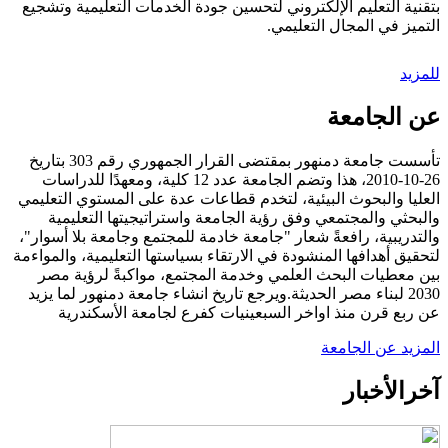
بتقنية التعليم الإلكتروني لتحسين جودة الخدمات التعليمية وتشجيع
التميز في المجال التعليمي.
للمزيد
عن الجامعة
تأسست جامعة دمنهور بمقتضى القرار الجمهوري رقم 303 بتاريخ
26-10-2010، هذا وتضم الجامعة عدد 12 كلية، ومعهدًا للدراسات
العليا والبحوث البيئية، لتخدم قطاعات عدة على المستوي التعليمي
والبحثي والمجتمعي وفق رؤية الجامعة واستراتيجيتها التعليمية
والتدريبية، رافعةً شعار "جامعة خادمة للمجتمع وجامعة بلا أسوار"،
لتحقيق أهدافها المنشودة في الارتقاء بسياستها التعليمية، والمواءمة
بين معطيات البحث العلمي وخدمة المجتمع، مواكبةً لرؤية مصر
2030 لبناء مصر الحديثة.ويرجع تاريخ انشاء جامعة دمنهور لما يزيد
عن ربع قرن منذ اواخر السبعينيات كفرع لجامعة الأسكندرية
المزيد عن الجامعة
آخر
الأخبار