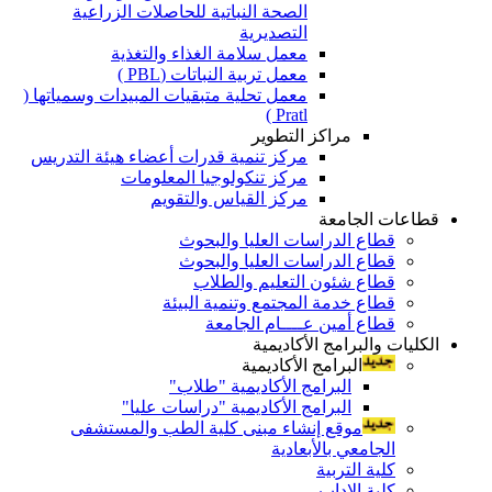
الصحة النباتية للحاصلات الزراعية
التصديرية
معمل سلامة الغذاء والتغذية
معمل تربية النباتات (PBL )
معمل تحلية متبقيات المبيدات وسمياتها (
Pratl )
مراكز التطوير
مركز تنمية قدرات أعضاء هيئة التدريس
مركز تنكولوجيا المعلومات
مركز القياس والتقويم
قطاعات الجامعة
قطاع الدراسات العليا والبحوث
قطاع الدراسات العليا والبحوث
قطاع شئون التعليم والطلاب
قطاع خدمة المجتمع وتنمية البيئة
قطاع أمين عــــام الجامعة
الكليات والبرامج الأكاديمية
البرامج الأكاديمية
البرامج الأكاديمية "طلاب"
البرامج الأكاديمية "دراسات عليا"
موقع إنشاء مبنى كلية الطب والمستشفى
الجامعي بالأبعادية
كلية التربية
كلية الاداب