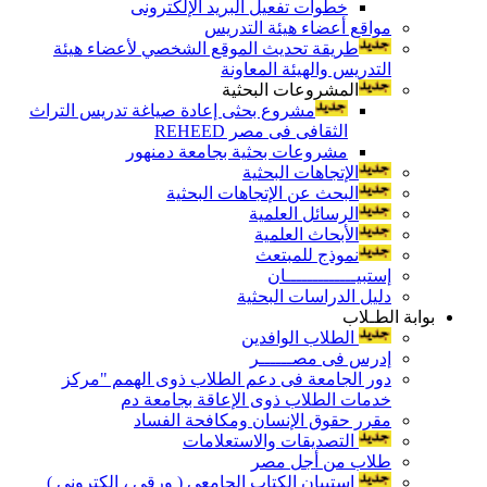
خطوات تفعيل البريد الإلكترونى
مواقع أعضاء هيئة التدريس
طريقة تحديث الموقع الشخصي لأعضاء هيئة
التدريس والهيئة المعاونة
المشروعات البحثية
مشروع بحثى إعادة صياغة تدريس التراث
الثقافى فى مصر REHEED
مشروعات بحثية بجامعة دمنهور
الإتجاهات البحثية
البحث عن الإتجاهات البحثية
الرسائل العلمية
الأبحاث العلمية
نموذج للمبتعث
إستبيـــــــــــــان
دليل الدراسات البحثية
بوابة الطـلاب
الطلاب الوافدين
إدرس فى مصــــــر
دور الجامعة فى دعم الطلاب ذوى الهمم "مركز
خدمات الطلاب ذوى الإعاقة بجامعة دم
مقرر حقوق الإنسان ومكافحة الفساد
التصديقات والاستعلامات
طلاب من أجل مصر
إستبيان الكتاب الجامعي ( ورقي ، إلكتروني )