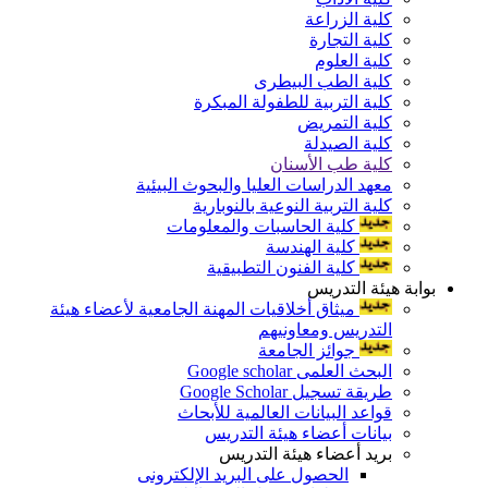
كلية الزراعة
كلية التجارة
كلية العلوم
كلية الطب البيطرى
كلية التربية للطفولة المبكرة
كلية التمريض
كلية الصيدلة
كلية طب الأسنان
معهد الدراسات العليا والبحوث البيئية
كلية التربية النوعية بالنوبارية
كلية الحاسبات والمعلومات
كلية الهندسة
كلية الفنون التطبيقية
بوابة هيئة التدريس
ميثاق أخلاقيات المهنة الجامعية لأعضاء هيئة
التدريس ومعاونيهم
جوائز الجامعة
البحث العلمى Google scholar
طريقة تسجيل Google Scholar
قواعد البيانات العالمية للأبحاث
بيانات أعضاء هيئة التدريس
بريد أعضاء هيئة التدريس
الحصول على البريد الإلكترونى