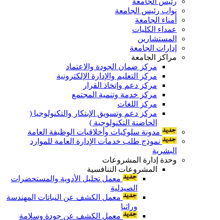
رئيس الجامعة
نواب رئيس الجامعة
أمناء الجامعة
عمداء الكليات
المستشارين
إدارات الجامعة
مراكز الجامعة
مركز ضمان الجودة والاعتماد
مركز التعليم والإدارة الإلكترونية
مركز دعم وإتخاذ القرار
مركز خدمة وتنمية المجتمع
مركز اللغات
مركز دعم وتسويق الإبتكار والتكنولوجيا (
الحاضنة التكنولوجية )
مدونة سلوكيات وأخلاقيات الوظيفة العامة
نموذج طلب خدمات الإدارة العامة للموارد
البشرية
وحدة إدارة المشروعات
المشروعات التنافسية
معمل تحليل الأدوية والمستحضرات
الصيدلية
معمل الكشف عن النباتات المهندسة
وراثيا
معمل الكشف عن جودة وسلامة