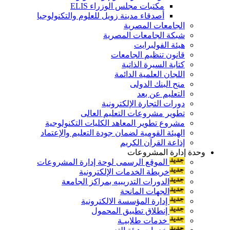
مكتبات مجلس الوزراء ELIS
أصدقاء مدينة زويل للعلوم والتكنولوجيا
الجامعات المصرية
شبكة الجامعات المصرية
هيئة الفولبرايت
قانون تنظيم الجامعات
كتابة السيرة الذاتية
اللجان العلمية الدائمة
منح البنك الدولى
التعليم عن بعد
دورات التجارة الإلكترونية
تطوير مشروعات التعليم العالى
مشروع تطوير المعاهد الكليات التكنولوجية
الهيئة القومية لضمان جودة التعليم والإعتماد
إذاعة القرآن الكريم
وحدة إدارة المشروعات
الموقع الرسمى لوحة إدارة المشروعات
خريطة الخدمات الإلكترونية
الدورات التدريبيه بمراكز الجامعة
الجهات المانحة
إدارة المؤسسة الالكترونية
إنطلاق تطبيق المحمول
خدمات طلابيـة