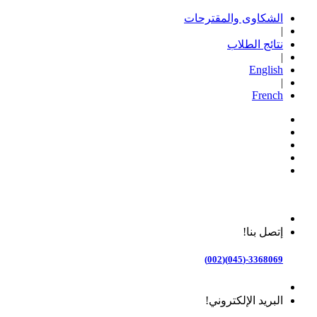
الشكاوى والمقترحات
|
نتائج الطلاب
|
English
|
French
إتصل بنا!
3368069-(045)(002)
البريد الإلكتروني!