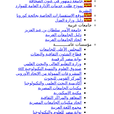
جامعة دمنهور في عيون الصحافة
نموذج طلب خدمات الإدارة العامة للموارد
البشرية
موقع الإستفسارات الخاصة بجائحة كورونا
دليل وزارة العدل
جامعات عربية
جامعة الأمير سلطان بن عبد العزيز
دليل الجامعات العربية
إتحاد الجامعات العربية
مؤسسات عامــــــــــة
المجلس الأعلى للجامعات
قطاع الشئون الثقافية والبعثات
بوابة مصر الرقمية
وزارة التعليم العالى والبحث العلمي
صندوق العلوم والتنمية التكنولوجية stdf
المشروعات الممولة من الإتحاد الأوروبى
المركز القومى للبحوث
أكاديمية البحث العلمى والتكنولوجيا
مكتبات الجامعات المصرية
مكتبة الإسكندرية
المعاهد والمراكز الثقافية
إتحاد مكتبات الجامعات المصرية
مجمع اللغة العربية
بوابة مصر للعلوم والتكتولوجيا