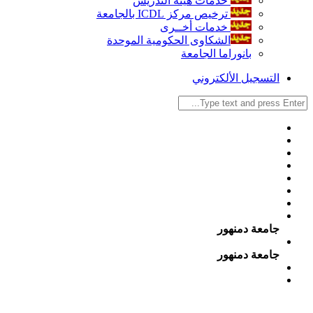
خدمات هيئة التدريس
ترخيص مركز ICDL بالجامعة
خدمات أخــرى
الشكاوى الحكومية الموحدة
بانوراما الجامعة
التسجيل الألكتروني
جامعة دمنهور
جامعة دمنهور