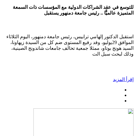
للتوسع في عقد الشراكات الدولية مع المؤسسات ذات السمعة
المتميزة عالميًّا .. رئيس جامعة دمنهور يستقبل
استقبل الدكتور إلهامي ترابيس، رئيس جامعة دمنهور، اليوم الثلاثاء
الموافق 29يوليو، وفد رفيع المستوى ضم كل من السيدة زيهاونا،
السيد هونج بوتاو، ممثلا جمعية تحالف جامعات شاندونج الصينية،
وذلك لبحث سبل الت
إقرأ المزيد