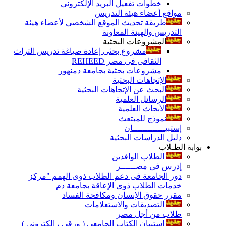
خطوات تفعيل البريد الإلكترونى
مواقع أعضاء هيئة التدريس
طريقة تحديث الموقع الشخصي لأعضاء هيئة
التدريس والهيئة المعاونة
المشروعات البحثية
مشروع بحثى إعادة صياغة تدريس التراث
الثقافى فى مصر REHEED
مشروعات بحثية بجامعة دمنهور
الإتجاهات البحثية
البحث عن الإتجاهات البحثية
الرسائل العلمية
الأبحاث العلمية
نموذج للمبتعث
إستبيـــــــــــــان
دليل الدراسات البحثية
بوابة الطـلاب
الطلاب الوافدين
إدرس فى مصــــــر
دور الجامعة فى دعم الطلاب ذوى الهمم "مركز
خدمات الطلاب ذوى الإعاقة بجامعة دم
مقرر حقوق الإنسان ومكافحة الفساد
التصديقات والاستعلامات
طلاب من أجل مصر
إستبيان الكتاب الجامعي ( ورقي ، إلكتروني )