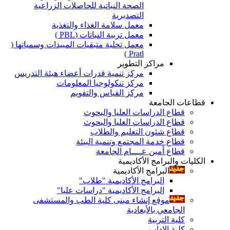
الصحة النباتية للحاصلات الزراعية
التصديرية
معمل سلامة الغذاء والتغذية
معمل تربية النباتات (PBL )
معمل تحلية متبقيات المبيدات وسمياتها (
Pratl )
مراكز التطوير
مركز تنمية قدرات أعضاء هيئة التدريس
مركز تنكولوجيا المعلومات
مركز القياس والتقويم
قطاعات الجامعة
قطاع الدراسات العليا والبحوث
قطاع الدراسات العليا والبحوث
قطاع شئون التعليم والطلاب
قطاع خدمة المجتمع وتنمية البيئة
قطاع أمين عــــام الجامعة
الكليات والبرامج الأكاديمية
البرامج الأكاديمية
البرامج الأكاديمية "طلاب"
البرامج الأكاديمية "دراسات عليا"
موقع إنشاء مبنى كلية الطب والمستشفى
الجامعي بالأبعادية
كلية التربية
كلية الاداب