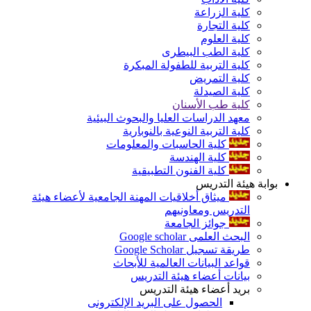
كلية الزراعة
كلية التجارة
كلية العلوم
كلية الطب البيطرى
كلية التربية للطفولة المبكرة
كلية التمريض
كلية الصيدلة
كلية طب الأسنان
معهد الدراسات العليا والبحوث البيئية
كلية التربية النوعية بالنوبارية
كلية الحاسبات والمعلومات
كلية الهندسة
كلية الفنون التطبيقية
بوابة هيئة التدريس
ميثاق أخلاقيات المهنة الجامعية لأعضاء هيئة
التدريس ومعاونيهم
جوائز الجامعة
البحث العلمى Google scholar
طريقة تسجيل Google Scholar
قواعد البيانات العالمية للأبحاث
بيانات أعضاء هيئة التدريس
بريد أعضاء هيئة التدريس
الحصول على البريد الإلكترونى