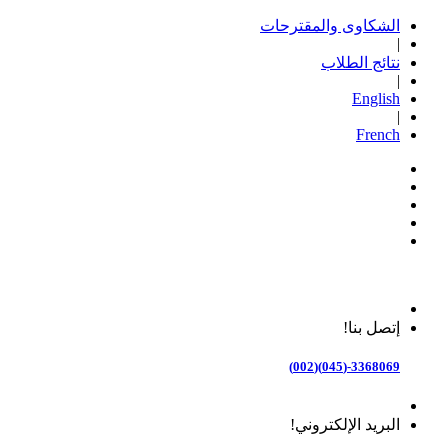
الشكاوى والمقترحات
|
نتائج الطلاب
|
English
|
French
إتصل بنا!
3368069-(045)(002)
البريد الإلكتروني!