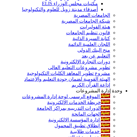
مكتبات مجلس الوزراء ELIS
أصدقاء مدينة زويل للعلوم والتكنولوجيا
الجامعات المصرية
شبكة الجامعات المصرية
هيئة الفولبرايت
قانون تنظيم الجامعات
كتابة السيرة الذاتية
اللجان العلمية الدائمة
منح البنك الدولى
التعليم عن بعد
دورات التجارة الإلكترونية
تطوير مشروعات التعليم العالى
مشروع تطوير المعاهد الكليات التكنولوجية
الهيئة القومية لضمان جودة التعليم والإعتماد
إذاعة القرآن الكريم
وحدة إدارة المشروعات
الموقع الرسمى لوحة إدارة المشروعات
خريطة الخدمات الإلكترونية
الدورات التدريبيه بمراكز الجامعة
الجهات المانحة
إدارة المؤسسة الالكترونية
إنطلاق تطبيق المحمول
خدمات طلابيـة