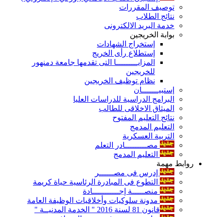
توصيف المقررات
نتائج الطلاب
خدمة البريد الالكترونى
بوابة الخريجين
إستخراج الشهادات
إستطلاع رأى الخريج
المزايـــــــــا التى تقدمها جامعة دمنهور
للخريجين
نظام توظيف الخريجين
إستبيـــــــان
البرامج الدراسية للدراسات العليا
الميثاق الاخلاقى للطالب
نتائج التعليم المفتوح
التعليم المدمج
التربية العسكرية
مصـــــــــادر التعلم
التعليم المدمج
روابط مهمة
إدرس فى مصــــــر
التطوع فى المبادرة الرئاسية حياة كريمة
منصـــــة إجـــــــــــادة
مدونة سلوكيات وأخلاقيات الوظيفة العامة
قانون 81 لسنة 2016 " الخدمة المدنيــة "