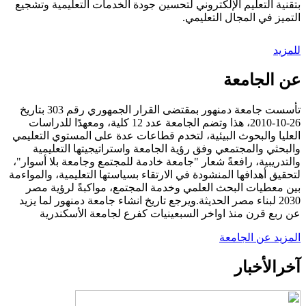
بتقنية التعليم الإلكتروني لتحسين جودة الخدمات التعليمية وتشجيع
التميز في المجال التعليمي.
للمزيد
عن الجامعة
تأسست جامعة دمنهور بمقتضى القرار الجمهوري رقم 303 بتاريخ
26-10-2010، هذا وتضم الجامعة عدد 12 كلية، ومعهدًا للدراسات
العليا والبحوث البيئية، لتخدم قطاعات عدة على المستوي التعليمي
والبحثي والمجتمعي وفق رؤية الجامعة واستراتيجيتها التعليمية
والتدريبية، رافعةً شعار "جامعة خادمة للمجتمع وجامعة بلا أسوار"،
لتحقيق أهدافها المنشودة في الارتقاء بسياستها التعليمية، والمواءمة
بين معطيات البحث العلمي وخدمة المجتمع، مواكبةً لرؤية مصر
2030 لبناء مصر الحديثة.ويرجع تاريخ انشاء جامعة دمنهور لما يزيد
عن ربع قرن منذ اواخر السبعينيات كفرع لجامعة الأسكندرية
المزيد عن الجامعة
آخر
الأخبار