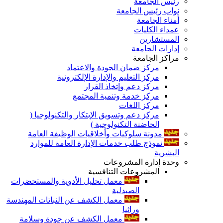
رئيس الجامعة
نواب رئيس الجامعة
أمناء الجامعة
عمداء الكليات
المستشارين
إدارات الجامعة
مراكز الجامعة
مركز ضمان الجودة والاعتماد
مركز التعليم والإدارة الإلكترونية
مركز دعم وإتخاذ القرار
مركز خدمة وتنمية المجتمع
مركز اللغات
مركز دعم وتسويق الإبتكار والتكنولوجيا (
الحاضنة التكنولوجية )
مدونة سلوكيات وأخلاقيات الوظيفة العامة
نموذج طلب خدمات الإدارة العامة للموارد
البشرية
وحدة إدارة المشروعات
المشروعات التنافسية
معمل تحليل الأدوية والمستحضرات
الصيدلية
معمل الكشف عن النباتات المهندسة
وراثيا
معمل الكشف عن جودة وسلامة