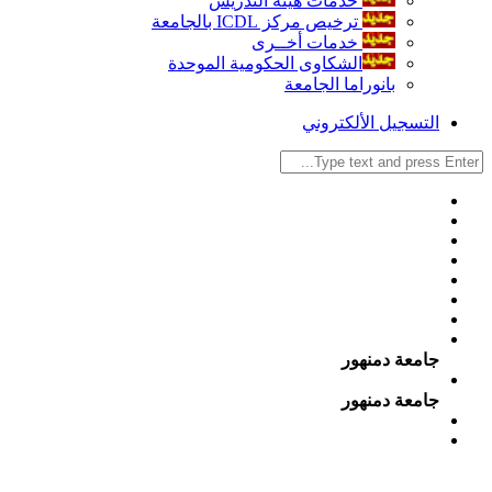
خدمات هيئة التدريس
ترخيص مركز ICDL بالجامعة
خدمات أخــرى
الشكاوى الحكومية الموحدة
بانوراما الجامعة
التسجيل الألكتروني
جامعة دمنهور
جامعة دمنهور