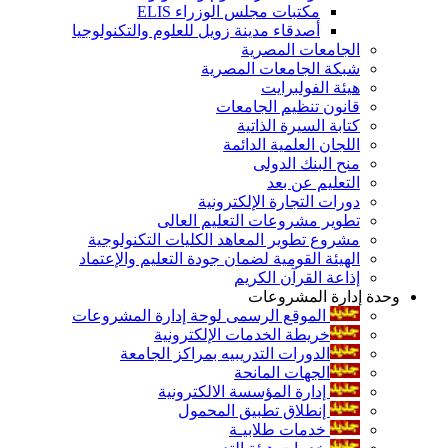
مكتبات مجلس الوزراء ELIS
أصدقاء مدينة زويل للعلوم والتكنولوجيا
الجامعات المصرية
شبكة الجامعات المصرية
هيئة الفولبرايت
قانون تنظيم الجامعات
كتابة السيرة الذاتية
اللجان العلمية الدائمة
منح البنك الدولى
التعليم عن بعد
دورات التجارة الإلكترونية
تطوير مشروعات التعليم العالى
مشروع تطوير المعاهد الكليات التكنولوجية
الهيئة القومية لضمان جودة التعليم والإعتماد
إذاعة القرآن الكريم
وحدة إدارة المشروعات
الموقع الرسمى لوحة إدارة المشروعات
خريطة الخدمات الإلكترونية
الدورات التدريبيه بمراكز الجامعة
الجهات المانحة
إدارة المؤسسة الالكترونية
إنطلاق تطبيق المحمول
خدمات طلابيـة