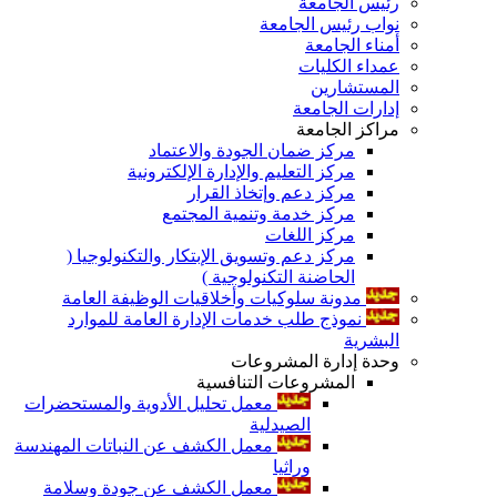
رئيس الجامعة
نواب رئيس الجامعة
أمناء الجامعة
عمداء الكليات
المستشارين
إدارات الجامعة
مراكز الجامعة
مركز ضمان الجودة والاعتماد
مركز التعليم والإدارة الإلكترونية
مركز دعم وإتخاذ القرار
مركز خدمة وتنمية المجتمع
مركز اللغات
مركز دعم وتسويق الإبتكار والتكنولوجيا (
الحاضنة التكنولوجية )
مدونة سلوكيات وأخلاقيات الوظيفة العامة
نموذج طلب خدمات الإدارة العامة للموارد
البشرية
وحدة إدارة المشروعات
المشروعات التنافسية
معمل تحليل الأدوية والمستحضرات
الصيدلية
معمل الكشف عن النباتات المهندسة
وراثيا
معمل الكشف عن جودة وسلامة