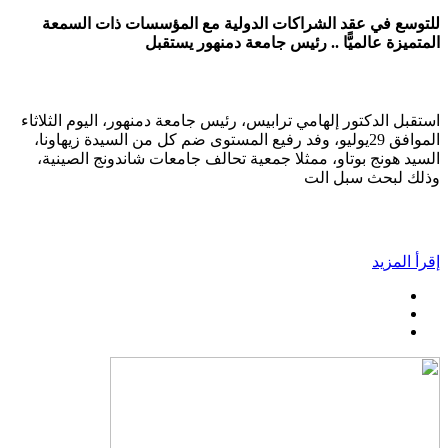
للتوسع في عقد الشراكات الدولية مع المؤسسات ذات السمعة
المتميزة عالميًّا .. رئيس جامعة دمنهور يستقبل
استقبل الدكتور إلهامي ترابيس، رئيس جامعة دمنهور، اليوم الثلاثاء
الموافق 29يوليو، وفد رفيع المستوى ضم كل من السيدة زيهاونا،
السيد هونج بوتاو، ممثلا جمعية تحالف جامعات شاندونج الصينية،
وذلك لبحث سبل الت
إقرأ المزيد