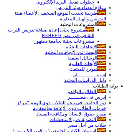
خطوات تفعيل البريد الإلكترونى
مواقع أعضاء هيئة التدريس
طريقة تحديث الموقع الشخصي لأعضاء هيئة
التدريس والهيئة المعاونة
المشروعات البحثية
مشروع بحثى إعادة صياغة تدريس التراث
الثقافى فى مصر REHEED
مشروعات بحثية بجامعة دمنهور
الإتجاهات البحثية
البحث عن الإتجاهات البحثية
الرسائل العلمية
الأبحاث العلمية
نموذج للمبتعث
إستبيـــــــــــــان
دليل الدراسات البحثية
بوابة الطـلاب
الطلاب الوافدين
إدرس فى مصــــــر
دور الجامعة فى دعم الطلاب ذوى الهمم "مركز
خدمات الطلاب ذوى الإعاقة بجامعة دم
مقرر حقوق الإنسان ومكافحة الفساد
التصديقات والاستعلامات
طلاب من أجل مصر
إستبيان الكتاب الجامعي ( ورقي ، إلكتروني )