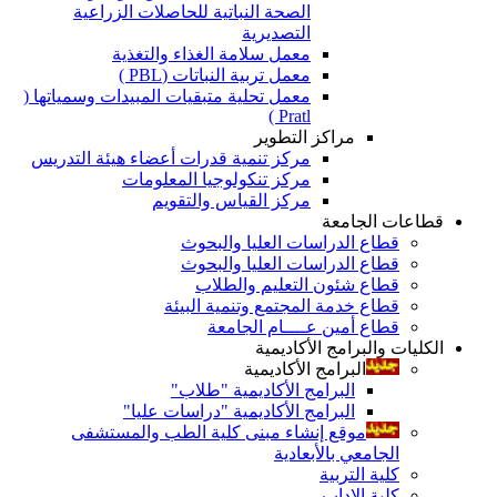
الصحة النباتية للحاصلات الزراعية
التصديرية
معمل سلامة الغذاء والتغذية
معمل تربية النباتات (PBL )
معمل تحلية متبقيات المبيدات وسمياتها (
Pratl )
مراكز التطوير
مركز تنمية قدرات أعضاء هيئة التدريس
مركز تنكولوجيا المعلومات
مركز القياس والتقويم
قطاعات الجامعة
قطاع الدراسات العليا والبحوث
قطاع الدراسات العليا والبحوث
قطاع شئون التعليم والطلاب
قطاع خدمة المجتمع وتنمية البيئة
قطاع أمين عــــام الجامعة
الكليات والبرامج الأكاديمية
البرامج الأكاديمية
البرامج الأكاديمية "طلاب"
البرامج الأكاديمية "دراسات عليا"
موقع إنشاء مبنى كلية الطب والمستشفى
الجامعي بالأبعادية
كلية التربية
كلية الاداب