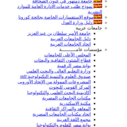
جامعة دمنهور في عيون الصحافة
نموذج طلب خدمات الإدارة العامة للموارد
البشرية
موقع الإستفسارات الخاصة بجائحة كورونا
دليل وزارة العدل
جامعات عربية
جامعة الأمير سلطان بن عبد العزيز
دليل الجامعات العربية
إتحاد الجامعات العربية
مؤسسات عامــــــــــة
المجلس الأعلى للجامعات
قطاع الشئون الثقافية والبعثات
بوابة مصر الرقمية
وزارة التعليم العالى والبحث العلمي
صندوق العلوم والتنمية التكنولوجية stdf
المشروعات الممولة من الإتحاد الأوروبى
المركز القومى للبحوث
أكاديمية البحث العلمى والتكنولوجيا
مكتبات الجامعات المصرية
مكتبة الإسكندرية
المعاهد والمراكز الثقافية
إتحاد مكتبات الجامعات المصرية
مجمع اللغة العربية
بوابة مصر للعلوم والتكتولوجيا