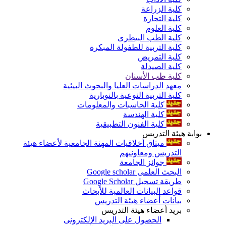
كلية الزراعة
كلية التجارة
كلية العلوم
كلية الطب البيطرى
كلية التربية للطفولة المبكرة
كلية التمريض
كلية الصيدلة
كلية طب الأسنان
معهد الدراسات العليا والبحوث البيئية
كلية التربية النوعية بالنوبارية
كلية الحاسبات والمعلومات
كلية الهندسة
كلية الفنون التطبيقية
بوابة هيئة التدريس
ميثاق أخلاقيات المهنة الجامعية لأعضاء هيئة
التدريس ومعاونيهم
جوائز الجامعة
البحث العلمى Google scholar
طريقة تسجيل Google Scholar
قواعد البيانات العالمية للأبحاث
بيانات أعضاء هيئة التدريس
بريد أعضاء هيئة التدريس
الحصول على البريد الإلكترونى