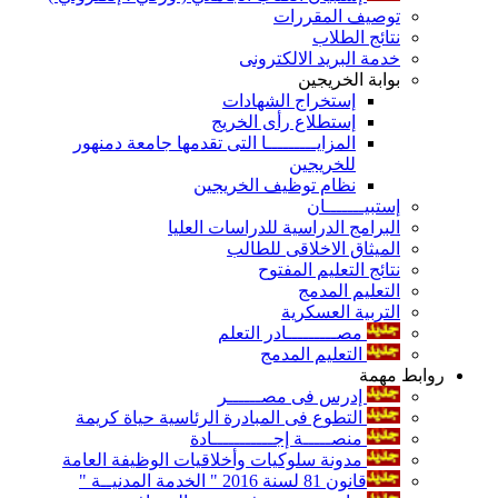
توصيف المقررات
نتائج الطلاب
خدمة البريد الالكترونى
بوابة الخريجين
إستخراج الشهادات
إستطلاع رأى الخريج
المزايـــــــــا التى تقدمها جامعة دمنهور
للخريجين
نظام توظيف الخريجين
إستبيـــــــان
البرامج الدراسية للدراسات العليا
الميثاق الاخلاقى للطالب
نتائج التعليم المفتوح
التعليم المدمج
التربية العسكرية
مصـــــــــادر التعلم
التعليم المدمج
روابط مهمة
إدرس فى مصــــــر
التطوع فى المبادرة الرئاسية حياة كريمة
منصـــــة إجـــــــــــادة
مدونة سلوكيات وأخلاقيات الوظيفة العامة
قانون 81 لسنة 2016 " الخدمة المدنيــة "