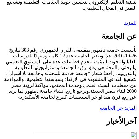
بتقنية التعليم الإلكتروني لتحسين جودة الخدمات التعليمية وتشجيع
التميز في المجال التعليمي.
للمزيد
عن الجامعة
تأسست جامعة دمنهور بمقتضى القرار الجمهوري رقم 303 بتاريخ
26-10-2010، هذا وتضم الجامعة عدد 12 كلية، ومعهدًا للدراسات
العليا والبحوث البيئية، لتخدم قطاعات عدة على المستوي التعليمي
والبحثي والمجتمعي وفق رؤية الجامعة واستراتيجيتها التعليمية
والتدريبية، رافعةً شعار "جامعة خادمة للمجتمع وجامعة بلا أسوار"،
لتحقيق أهدافها المنشودة في الارتقاء بسياستها التعليمية، والمواءمة
بين معطيات البحث العلمي وخدمة المجتمع، مواكبةً لرؤية مصر
2030 لبناء مصر الحديثة.ويرجع تاريخ انشاء جامعة دمنهور لما يزيد
عن ربع قرن منذ اواخر السبعينيات كفرع لجامعة الأسكندرية
المزيد عن الجامعة
آخر
الأخبار