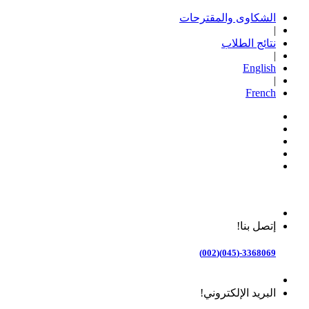
الشكاوى والمقترحات
|
نتائج الطلاب
|
English
|
French
إتصل بنا!
3368069-(045)(002)
البريد الإلكتروني!