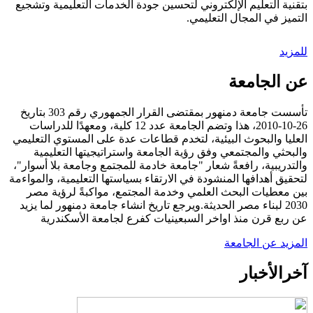
بتقنية التعليم الإلكتروني لتحسين جودة الخدمات التعليمية وتشجيع
التميز في المجال التعليمي.
للمزيد
عن الجامعة
تأسست جامعة دمنهور بمقتضى القرار الجمهوري رقم 303 بتاريخ
26-10-2010، هذا وتضم الجامعة عدد 12 كلية، ومعهدًا للدراسات
العليا والبحوث البيئية، لتخدم قطاعات عدة على المستوي التعليمي
والبحثي والمجتمعي وفق رؤية الجامعة واستراتيجيتها التعليمية
والتدريبية، رافعةً شعار "جامعة خادمة للمجتمع وجامعة بلا أسوار"،
لتحقيق أهدافها المنشودة في الارتقاء بسياستها التعليمية، والمواءمة
بين معطيات البحث العلمي وخدمة المجتمع، مواكبةً لرؤية مصر
2030 لبناء مصر الحديثة.ويرجع تاريخ انشاء جامعة دمنهور لما يزيد
عن ربع قرن منذ اواخر السبعينيات كفرع لجامعة الأسكندرية
المزيد عن الجامعة
آخر
الأخبار