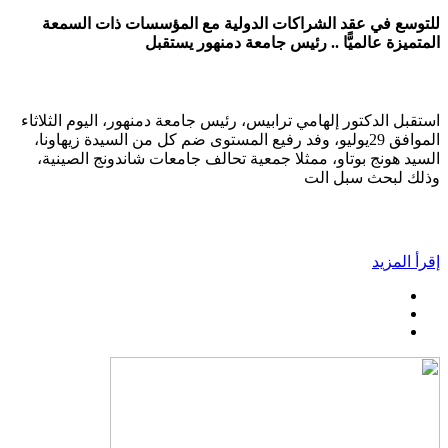
للتوسع في عقد الشراكات الدولية مع المؤسسات ذات السمعة
المتميزة عالميًّا .. رئيس جامعة دمنهور يستقبل
استقبل الدكتور إلهامي ترابيس، رئيس جامعة دمنهور، اليوم الثلاثاء
الموافق 29يوليو، وفد رفيع المستوى ضم كل من السيدة زيهاونا،
السيد هونج بوتاو، ممثلا جمعية تحالف جامعات شاندونج الصينية،
وذلك لبحث سبل الت
إقرأ المزيد