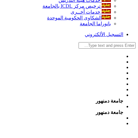
خدمات هيئة التدريس
ترخيص مركز ICDL بالجامعة
خدمات أخــرى
الشكاوى الحكومية الموحدة
بانوراما الجامعة
التسجيل الألكتروني
جامعة دمنهور
جامعة دمنهور