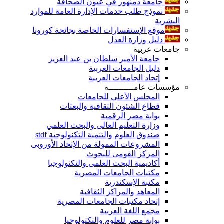
جامعة دمنهور في عيون الصحافة
نموذج طلب خدمات الإدارة العامة للموارد
البشرية
موقع الإستفسارات الخاصة بجائحة كورونا
دليل وزارة العدل
جامعات عربية
جامعة الأمير سلطان بن عبد العزيز
دليل الجامعات العربية
إتحاد الجامعات العربية
مؤسسات عامــــــــــة
المجلس الأعلى للجامعات
قطاع الشئون الثقافية والبعثات
بوابة مصر الرقمية
وزارة التعليم العالى والبحث العلمي
صندوق العلوم والتنمية التكنولوجية stdf
المشروعات الممولة من الإتحاد الأوروبى
المركز القومى للبحوث
أكاديمية البحث العلمى والتكنولوجيا
مكتبات الجامعات المصرية
مكتبة الإسكندرية
المعاهد والمراكز الثقافية
إتحاد مكتبات الجامعات المصرية
مجمع اللغة العربية
بوابة مصر للعلوم والتكتولوجيا