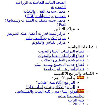
الصحة النباتية للحاصلات الزراعية
التصديرية
معمل سلامة الغذاء والتغذية
معمل تربية النباتات (PBL )
معمل تحلية متبقيات المبيدات وسمياتها (
Pratl )
مراكز التطوير
مركز تنمية قدرات أعضاء هيئة التدريس
مركز تنكولوجيا المعلومات
مركز القياس والتقويم
قطاعات الجامعة
قطاع الدراسات العليا والبحوث
قطاع الدراسات العليا والبحوث
قطاع شئون التعليم والطلاب
قطاع خدمة المجتمع وتنمية البيئة
قطاع أمين عــــام الجامعة
الكليات والبرامج الأكاديمية
البرامج الأكاديمية
البرامج الأكاديمية "طلاب"
البرامج الأكاديمية "دراسات عليا"
موقع إنشاء مبنى كلية الطب والمستشفى
الجامعي بالأبعادية
كلية التربية
كلية الاداب