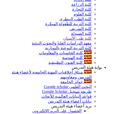
كلية الزراعة
كلية التجارة
كلية العلوم
كلية الطب البيطرى
كلية التربية للطفولة المبكرة
كلية التمريض
كلية الصيدلة
كلية طب الأسنان
معهد الدراسات العليا والبحوث البيئية
كلية التربية النوعية بالنوبارية
كلية الحاسبات والمعلومات
كلية الهندسة
كلية الفنون التطبيقية
بوابة هيئة التدريس
ميثاق أخلاقيات المهنة الجامعية لأعضاء هيئة
التدريس ومعاونيهم
جوائز الجامعة
البحث العلمى Google scholar
طريقة تسجيل Google Scholar
قواعد البيانات العالمية للأبحاث
بيانات أعضاء هيئة التدريس
بريد أعضاء هيئة التدريس
الحصول على البريد الإلكترونى