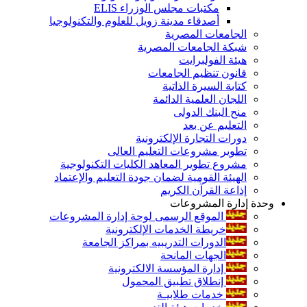
مكتبات مجلس الوزراء ELIS
أصدقاء مدينة زويل للعلوم والتكنولوجيا
الجامعات المصرية
شبكة الجامعات المصرية
هيئة الفولبرايت
قانون تنظيم الجامعات
كتابة السيرة الذاتية
اللجان العلمية الدائمة
منح البنك الدولى
التعليم عن بعد
دورات التجارة الإلكترونية
تطوير مشروعات التعليم العالى
مشروع تطوير المعاهد الكليات التكنولوجية
الهيئة القومية لضمان جودة التعليم والإعتماد
إذاعة القرآن الكريم
وحدة إدارة المشروعات
الموقع الرسمى لوحة إدارة المشروعات
خريطة الخدمات الإلكترونية
الدورات التدريبيه بمراكز الجامعة
الجهات المانحة
إدارة المؤسسة الالكترونية
إنطلاق تطبيق المحمول
خدمات طلابيـة