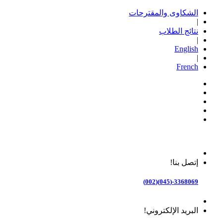
الشكاوى والمقترحات
|
نتائج الطلاب
|
English
|
French
إتصل بنا!
3368069-(045)(002)
البريد الإلكتروني!