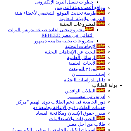
خطوات تفعيل البريد الإلكترونى
مواقع أعضاء هيئة التدريس
طريقة تحديث الموقع الشخصي لأعضاء هيئة
التدريس والهيئة المعاونة
المشروعات البحثية
مشروع بحثى إعادة صياغة تدريس التراث
الثقافى فى مصر REHEED
مشروعات بحثية بجامعة دمنهور
الإتجاهات البحثية
البحث عن الإتجاهات البحثية
الرسائل العلمية
الأبحاث العلمية
نموذج للمبتعث
إستبيـــــــــــــان
دليل الدراسات البحثية
بوابة الطـلاب
الطلاب الوافدين
إدرس فى مصــــــر
دور الجامعة فى دعم الطلاب ذوى الهمم "مركز
خدمات الطلاب ذوى الإعاقة بجامعة دم
مقرر حقوق الإنسان ومكافحة الفساد
التصديقات والاستعلامات
طلاب من أجل مصر
إستبيان الكتاب الجامعي ( ورقي ، إلكتروني )