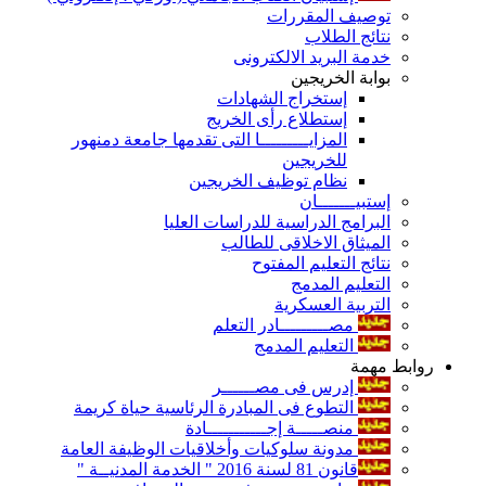
توصيف المقررات
نتائج الطلاب
خدمة البريد الالكترونى
بوابة الخريجين
إستخراج الشهادات
إستطلاع رأى الخريج
المزايـــــــــا التى تقدمها جامعة دمنهور
للخريجين
نظام توظيف الخريجين
إستبيـــــــان
البرامج الدراسية للدراسات العليا
الميثاق الاخلاقى للطالب
نتائج التعليم المفتوح
التعليم المدمج
التربية العسكرية
مصـــــــــادر التعلم
التعليم المدمج
روابط مهمة
إدرس فى مصــــــر
التطوع فى المبادرة الرئاسية حياة كريمة
منصـــــة إجـــــــــــادة
مدونة سلوكيات وأخلاقيات الوظيفة العامة
قانون 81 لسنة 2016 " الخدمة المدنيــة "