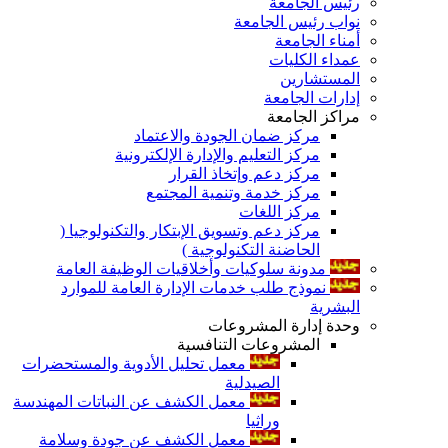
رئيس الجامعة
نواب رئيس الجامعة
أمناء الجامعة
عمداء الكليات
المستشارين
إدارات الجامعة
مراكز الجامعة
مركز ضمان الجودة والاعتماد
مركز التعليم والإدارة الإلكترونية
مركز دعم وإتخاذ القرار
مركز خدمة وتنمية المجتمع
مركز اللغات
مركز دعم وتسويق الإبتكار والتكنولوجيا (
الحاضنة التكنولوجية )
مدونة سلوكيات وأخلاقيات الوظيفة العامة
نموذج طلب خدمات الإدارة العامة للموارد
البشرية
وحدة إدارة المشروعات
المشروعات التنافسية
معمل تحليل الأدوية والمستحضرات
الصيدلية
معمل الكشف عن النباتات المهندسة
وراثيا
معمل الكشف عن جودة وسلامة