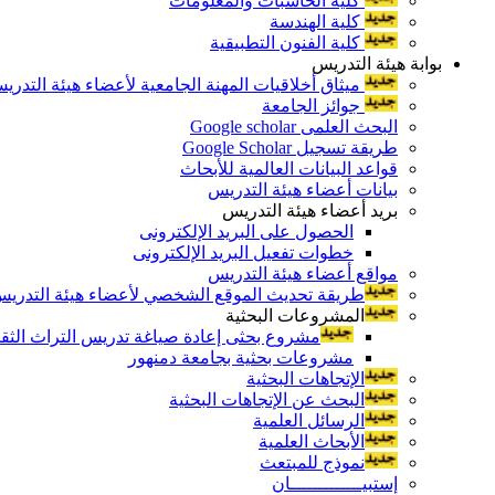
كلية الحاسبات والمعلومات
كلية الهندسة
كلية الفنون التطبيقية
بوابة هيئة التدريس
ميثاق أخلاقيات المهنة الجامعية لأعضاء هيئة التدري
جوائز الجامعة
البحث العلمى Google scholar
طريقة تسجيل Google Scholar
قواعد البيانات العالمية للأبحاث
بيانات أعضاء هيئة التدريس
بريد أعضاء هيئة التدريس
الحصول على البريد الإلكترونى
خطوات تفعيل البريد الإلكترونى
مواقع أعضاء هيئة التدريس
طريقة تحديث الموقع الشخصي لأعضاء هيئة التدريس و
المشروعات البحثية
مشروع بحثى إعادة صياغة تدريس التراث الثقافى 
مشروعات بحثية بجامعة دمنهور
الإتجاهات البحثية
البحث عن الإتجاهات البحثية
الرسائل العلمية
الأبحاث العلمية
نموذج للمبتعث
إستبيـــــــــــــان