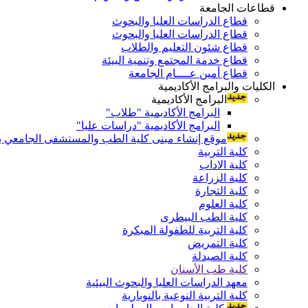
قطاعات الجامعة
قطاع الدراسات العليا والبحوث
قطاع الدراسات العليا والبحوث
قطاع شئون التعليم والطلاب
قطاع خدمة المجتمع وتنمية البيئة
قطاع أمين عــــام الجامعة
الكليات والبرامج الأكاديمية
البرامج الأكاديمية
البرامج الأكاديمية "طلاب"
البرامج الأكاديمية "دراسات عليا"
موقع إنشاء مبنى كلية الطب والمستشفى الجامعي بال
كلية التربية
كلية الاداب
كلية الزراعة
كلية التجارة
كلية العلوم
كلية الطب البيطرى
كلية التربية للطفولة المبكرة
كلية التمريض
كلية الصيدلة
كلية طب الأسنان
معهد الدراسات العليا والبحوث البيئية
كلية التربية النوعية بالنوبارية