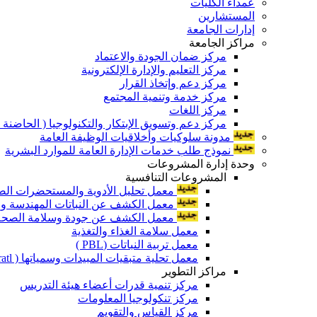
عمداء الكليات
المستشارين
إدارات الجامعة
مراكز الجامعة
مركز ضمان الجودة والاعتماد
مركز التعليم والإدارة الإلكترونية
مركز دعم وإتخاذ القرار
مركز خدمة وتنمية المجتمع
مركز اللغات
مركز دعم وتسويق الإبتكار والتكنولوجيا ( الحاضنة ا
مدونة سلوكيات وأخلاقيات الوظيفة العامة
نموذج طلب خدمات الإدارة العامة للموارد البشرية
وحدة إدارة المشروعات
المشروعات التنافسية
معمل تحليل الأدوية والمستحضرات الص
معمل الكشف عن النباتات المهندسة ورا
معمل الكشف عن جودة وسلامة الصحة الن
معمل سلامة الغذاء والتغذية
معمل تربية النباتات (PBL )
معمل تحلية متبقيات المبيدات وسمياتها ( Pratl )
مراكز التطوير
مركز تنمية قدرات أعضاء هيئة التدريس
مركز تنكولوجيا المعلومات
مركز القياس والتقويم