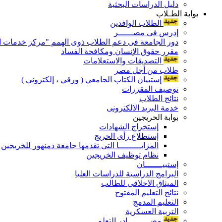
دليل الدراسات البحثية
بوابة الطـلاب
الطلاب الوافدين
إدرس فى مصــــــر
دور الجامعة فى دعم الطلاب ذوى الهمم "مركز خدمات ال
مقرر حقوق الإنسان ومكافحة الفساد
التصديقات والاستعلامات
طلاب من أجل مصر
إستبيان الكتاب الجامعي ( ورقي ، إلكتروني )
توصيف المقررات
نتائج الطلاب
خدمة البريد الالكترونى
بوابة الخريجين
إستخراج الشهادات
إستطلاع رأى الخريج
المزايـــــــــا التى تقدمها جامعة دمنهور للخريجين
نظام توظيف الخريجين
إستبيـــــــان
البرامج الدراسية للدراسات العليا
الميثاق الاخلاقى للطالب
نتائج التعليم المفتوح
التعليم المدمج
التربية العسكرية
مصـــــــــادر التعلم