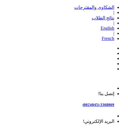
الشكاوى والمقترحات
|
نتائج الطلاب
|
English
|
French
إتصل بنا!
3368069-(045)(002)
البريد الإلكتروني!