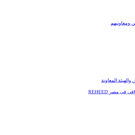
س ومعاونيهم
الهيئة المعاونة
فى مصر REHEED