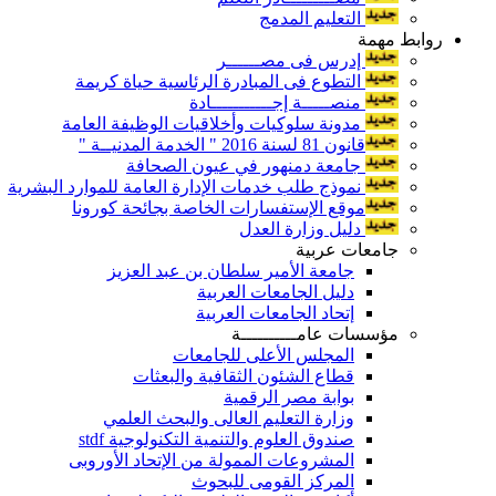
التعليم المدمج
روابط مهمة
إدرس فى مصــــــر
التطوع فى المبادرة الرئاسية حياة كريمة
منصـــــة إجـــــــــــادة
مدونة سلوكيات وأخلاقيات الوظيفة العامة
قانون 81 لسنة 2016 " الخدمة المدنيــة "
جامعة دمنهور في عيون الصحافة
نموذج طلب خدمات الإدارة العامة للموارد البشرية
موقع الإستفسارات الخاصة بجائحة كورونا
دليل وزارة العدل
جامعات عربية
جامعة الأمير سلطان بن عبد العزيز
دليل الجامعات العربية
إتحاد الجامعات العربية
مؤسسات عامــــــــــة
المجلس الأعلى للجامعات
قطاع الشئون الثقافية والبعثات
بوابة مصر الرقمية
وزارة التعليم العالى والبحث العلمي
صندوق العلوم والتنمية التكنولوجية stdf
المشروعات الممولة من الإتحاد الأوروبى
المركز القومى للبحوث