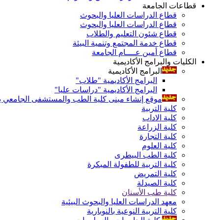
قطاعات الجامعة
قطاع الدراسات العليا والبحوث
قطاع الدراسات العليا والبحوث
قطاع شئون التعليم والطلاب
قطاع خدمة المجتمع وتنمية البيئة
قطاع أمين عــــام الجامعة
الكليات والبرامج الأكاديمية
البرامج الأكاديمية
البرامج الأكاديمية "طلاب"
البرامج الأكاديمية "دراسات عليا"
موقع إنشاء مبنى كلية الطب والمستشفى الجامعي بال
كلية التربية
كلية الاداب
كلية الزراعة
كلية التجارة
كلية العلوم
كلية الطب البيطرى
كلية التربية للطفولة المبكرة
كلية التمريض
كلية الصيدلة
كلية طب الأسنان
معهد الدراسات العليا والبحوث البيئية
كلية التربية النوعية بالنوبارية