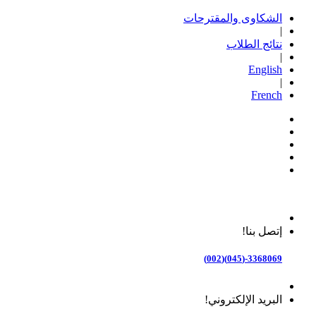
الشكاوى والمقترحات
|
نتائج الطلاب
|
English
|
French
إتصل بنا!
3368069-(045)(002)
البريد الإلكتروني!