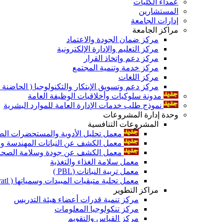
عمداء الكليات
المستشارين
إدارات الجامعة
مراكز الجامعة
مركز ضمان الجودة والاعتماد
مركز التعليم والإدارة الإلكترونية
مركز دعم وإتخاذ القرار
مركز خدمة وتنمية المجتمع
مركز اللغات
مركز دعم وتسويق الإبتكار والتكنولوجيا ( الحاضنة ا
مدونة سلوكيات وأخلاقيات الوظيفة العامة
نموذج طلب خدمات الإدارة العامة للموارد البشرية
وحدة إدارة المشروعات
المشروعات التنافسية
معمل تحليل الأدوية والمستحضرات الص
معمل الكشف عن النباتات المهندسة ورا
معمل الكشف عن جودة وسلامة الصحة الن
معمل سلامة الغذاء والتغذية
معمل تربية النباتات (PBL )
معمل تحلية متبقيات المبيدات وسمياتها ( Pratl )
مراكز التطوير
مركز تنمية قدرات أعضاء هيئة التدريس
مركز تنكولوجيا المعلومات
مركز القياس والتقويم