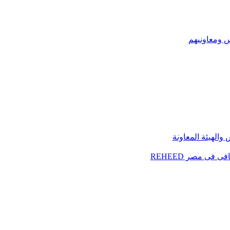
س ومعاونيهم
الهيئة المعاونة
فى مصر REHEED