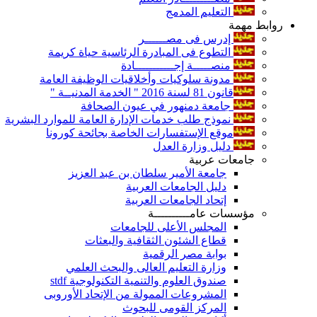
التعليم المدمج
روابط مهمة
إدرس فى مصــــــر
التطوع فى المبادرة الرئاسية حياة كريمة
منصـــــة إجـــــــــــادة
مدونة سلوكيات وأخلاقيات الوظيفة العامة
قانون 81 لسنة 2016 " الخدمة المدنيــة "
جامعة دمنهور في عيون الصحافة
نموذج طلب خدمات الإدارة العامة للموارد البشرية
موقع الإستفسارات الخاصة بجائحة كورونا
دليل وزارة العدل
جامعات عربية
جامعة الأمير سلطان بن عبد العزيز
دليل الجامعات العربية
إتحاد الجامعات العربية
مؤسسات عامــــــــــة
المجلس الأعلى للجامعات
قطاع الشئون الثقافية والبعثات
بوابة مصر الرقمية
وزارة التعليم العالى والبحث العلمي
صندوق العلوم والتنمية التكنولوجية stdf
المشروعات الممولة من الإتحاد الأوروبى
المركز القومى للبحوث