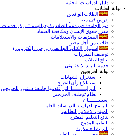
دليل الدراسات البحثية
بوابة الطـلاب
الطلاب الوافدين
إدرس فى مصــــــر
دور الجامعة فى دعم الطلاب ذوى الهمم "مركز خدمات ال
مقرر حقوق الإنسان ومكافحة الفساد
التصديقات والاستعلامات
طلاب من أجل مصر
إستبيان الكتاب الجامعي ( ورقي ، إلكتروني )
توصيف المقررات
نتائج الطلاب
خدمة البريد الالكترونى
بوابة الخريجين
إستخراج الشهادات
إستطلاع رأى الخريج
المزايـــــــــا التى تقدمها جامعة دمنهور للخريجين
نظام توظيف الخريجين
إستبيـــــــان
البرامج الدراسية للدراسات العليا
الميثاق الاخلاقى للطالب
نتائج التعليم المفتوح
التعليم المدمج
التربية العسكرية
مصـــــــــادر التعلم