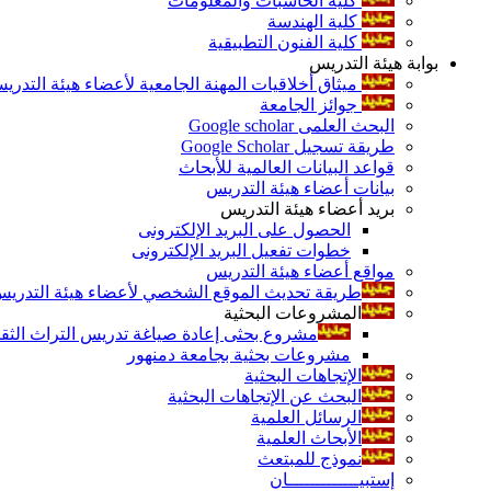
كلية الحاسبات والمعلومات
كلية الهندسة
كلية الفنون التطبيقية
بوابة هيئة التدريس
ميثاق أخلاقيات المهنة الجامعية لأعضاء هيئة التدري
جوائز الجامعة
البحث العلمى Google scholar
طريقة تسجيل Google Scholar
قواعد البيانات العالمية للأبحاث
بيانات أعضاء هيئة التدريس
بريد أعضاء هيئة التدريس
الحصول على البريد الإلكترونى
خطوات تفعيل البريد الإلكترونى
مواقع أعضاء هيئة التدريس
طريقة تحديث الموقع الشخصي لأعضاء هيئة التدريس و
المشروعات البحثية
مشروع بحثى إعادة صياغة تدريس التراث الثقافى 
مشروعات بحثية بجامعة دمنهور
الإتجاهات البحثية
البحث عن الإتجاهات البحثية
الرسائل العلمية
الأبحاث العلمية
نموذج للمبتعث
إستبيـــــــــــــان