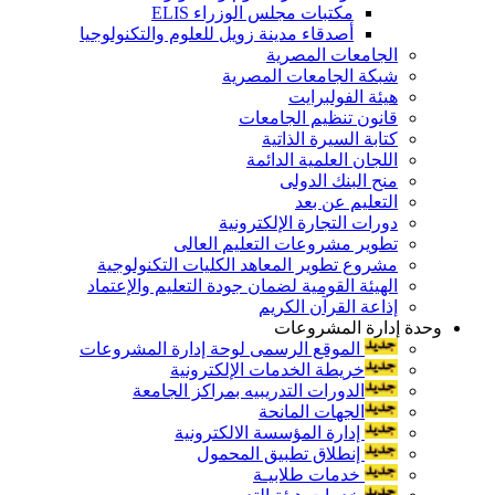
مكتبات مجلس الوزراء ELIS
أصدقاء مدينة زويل للعلوم والتكنولوجيا
الجامعات المصرية
شبكة الجامعات المصرية
هيئة الفولبرايت
قانون تنظيم الجامعات
كتابة السيرة الذاتية
اللجان العلمية الدائمة
منح البنك الدولى
التعليم عن بعد
دورات التجارة الإلكترونية
تطوير مشروعات التعليم العالى
مشروع تطوير المعاهد الكليات التكنولوجية
الهيئة القومية لضمان جودة التعليم والإعتماد
إذاعة القرآن الكريم
وحدة إدارة المشروعات
الموقع الرسمى لوحة إدارة المشروعات
خريطة الخدمات الإلكترونية
الدورات التدريبيه بمراكز الجامعة
الجهات المانحة
إدارة المؤسسة الالكترونية
إنطلاق تطبيق المحمول
خدمات طلابيـة