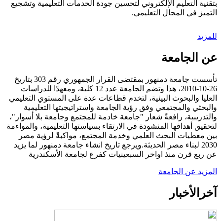
بتقنية التعليم الإلكتروني لتحسين جودة الخدمات التعليمية وتشجيع
التميز في المجال التعليمي.
للمزيد
عن الجامعة
تأسست جامعة دمنهور بمقتضى القرار الجمهوري رقم 303 بتاريخ
26-10-2010، هذا وتضم الجامعة عدد 12 كلية، ومعهدًا للدراسات
العليا والبحوث البيئية، لتخدم قطاعات عدة على المستوي التعليمي
والبحثي والمجتمعي وفق رؤية الجامعة واستراتيجيتها التعليمية
والتدريبية، رافعةً شعار "جامعة خادمة للمجتمع وجامعة بلا أسوار"،
لتحقيق أهدافها المنشودة في الارتقاء بسياستها التعليمية، والمواءمة
بين معطيات البحث العلمي وخدمة المجتمع، مواكبةً لرؤية مصر
2030 لبناء مصر الحديثة.ويرجع تاريخ انشاء جامعة دمنهور لما يزيد
عن ربع قرن منذ اواخر السبعينيات كفرع لجامعة الأسكندرية
المزيد عن الجامعة
آخر
الأخبار