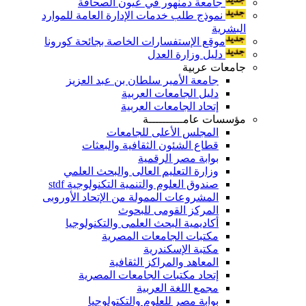
جامعة دمنهور في عيون الصحافة
نموذج طلب خدمات الإدارة العامة للموارد
البشرية
موقع الإستفسارات الخاصة بجائحة كورونا
دليل وزارة العدل
جامعات عربية
جامعة الأمير سلطان بن عبد العزيز
دليل الجامعات العربية
إتحاد الجامعات العربية
مؤسسات عامــــــــــة
المجلس الأعلى للجامعات
قطاع الشئون الثقافية والبعثات
بوابة مصر الرقمية
وزارة التعليم العالى والبحث العلمي
صندوق العلوم والتنمية التكنولوجية stdf
المشروعات الممولة من الإتحاد الأوروبى
المركز القومى للبحوث
أكاديمية البحث العلمى والتكنولوجيا
مكتبات الجامعات المصرية
مكتبة الإسكندرية
المعاهد والمراكز الثقافية
إتحاد مكتبات الجامعات المصرية
مجمع اللغة العربية
بوابة مصر للعلوم والتكتولوجيا