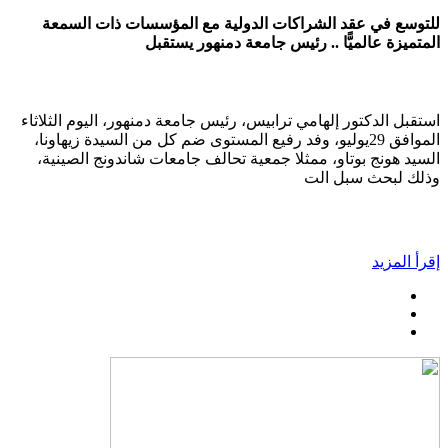
للتوسع في عقد الشراكات الدولية مع المؤسسات ذات السمعة
المتميزة عالميًّا .. رئيس جامعة دمنهور يستقبل
استقبل الدكتور إلهامي ترابيس، رئيس جامعة دمنهور، اليوم الثلاثاء
الموافق 29يوليو، وفد رفيع المستوى ضم كل من السيدة زيهاونا،
السيد هونج بوتاو، ممثلا جمعية تحالف جامعات شاندونج الصينية،
وذلك لبحث سبل الت
إقرأ المزيد