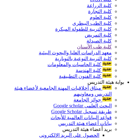
كلية الزراعة
كلية التجارة
كلية العلوم
كلية الطب البيطرى
كلية التربية للطفولة المبكرة
كلية التمريض
كلية الصيدلة
كلية طب الأسنان
معهد الدراسات العليا والبحوث البيئية
كلية التربية النوعية بالنوبارية
كلية الحاسبات والمعلومات
كلية الهندسة
كلية الفنون التطبيقية
بوابة هيئة التدريس
ميثاق أخلاقيات المهنة الجامعية لأعضاء هيئة
التدريس ومعاونيهم
جوائز الجامعة
البحث العلمى Google scholar
طريقة تسجيل Google Scholar
قواعد البيانات العالمية للأبحاث
بيانات أعضاء هيئة التدريس
بريد أعضاء هيئة التدريس
الحصول على البريد الإلكترونى