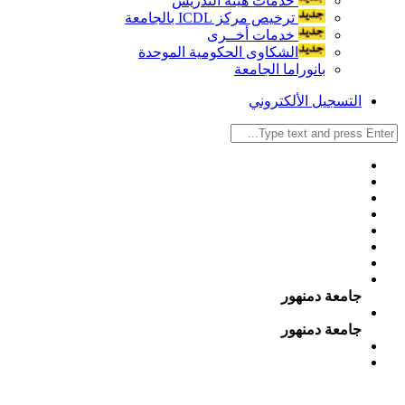
خدمات هيئة التدريس
ترخيص مركز ICDL بالجامعة
خدمات أخــرى
الشكاوى الحكومية الموحدة
بانوراما الجامعة
التسجيل الألكتروني
جامعة دمنهور
جامعة دمنهور