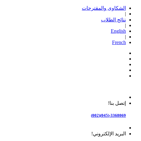
الشكاوى والمقترحات
|
نتائج الطلاب
|
English
|
French
إتصل بنا!
3368069-(045)(002)
البريد الإلكتروني!