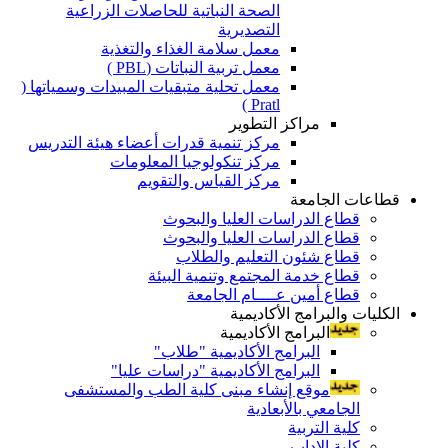
الصحة النباتية للحاصلات الزراعية
التصديرية
معمل سلامة الغذاء والتغذية
معمل تربية النباتات (PBL )
معمل تحلية متبقيات المبيدات وسمياتها (
Pratl )
مراكز التطوير
مركز تنمية قدرات أعضاء هيئة التدريس
مركز تنكولوجيا المعلومات
مركز القياس والتقويم
قطاعات الجامعة
قطاع الدراسات العليا والبحوث
قطاع الدراسات العليا والبحوث
قطاع شئون التعليم والطلاب
قطاع خدمة المجتمع وتنمية البيئة
قطاع أمين عــــام الجامعة
الكليات والبرامج الأكاديمية
البرامج الأكاديمية
البرامج الأكاديمية "طلاب"
البرامج الأكاديمية "دراسات عليا"
موقع إنشاء مبنى كلية الطب والمستشفى
الجامعي بالأبعادية
كلية التربية
كلية الاداب