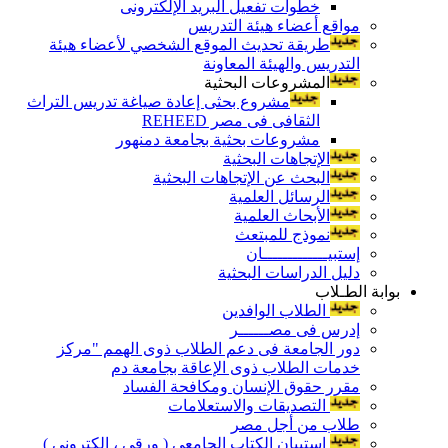
خطوات تفعيل البريد الإلكترونى
مواقع أعضاء هيئة التدريس
طريقة تحديث الموقع الشخصي لأعضاء هيئة
التدريس والهيئة المعاونة
المشروعات البحثية
مشروع بحثى إعادة صياغة تدريس التراث
الثقافى فى مصر REHEED
مشروعات بحثية بجامعة دمنهور
الإتجاهات البحثية
البحث عن الإتجاهات البحثية
الرسائل العلمية
الأبحاث العلمية
نموذج للمبتعث
إستبيـــــــــــــان
دليل الدراسات البحثية
بوابة الطـلاب
الطلاب الوافدين
إدرس فى مصــــــر
دور الجامعة فى دعم الطلاب ذوى الهمم "مركز
خدمات الطلاب ذوى الإعاقة بجامعة دم
مقرر حقوق الإنسان ومكافحة الفساد
التصديقات والاستعلامات
طلاب من أجل مصر
إستبيان الكتاب الجامعي ( ورقي ، إلكتروني )