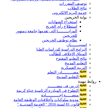
توصيف المقررات
نتائج الطلاب
خدمة البريد الالكترونى
بوابة الخريجين
إستخراج الشهادات
إستطلاع رأى الخريج
المزايـــــــــا التى تقدمها جامعة دمنهور
للخريجين
نظام توظيف الخريجين
إستبيـــــــان
البرامج الدراسية للدراسات العليا
الميثاق الاخلاقى للطالب
نتائج التعليم المفتوح
التعليم المدمج
التربية العسكرية
مصـــــــــادر التعلم
التعليم المدمج
روابط مهمة
إدرس فى مصــــــر
التطوع فى المبادرة الرئاسية حياة كريمة
منصـــــة إجـــــــــــادة
مدونة سلوكيات وأخلاقيات الوظيفة العامة
قانون 81 لسنة 2016 " الخدمة المدنيــة "