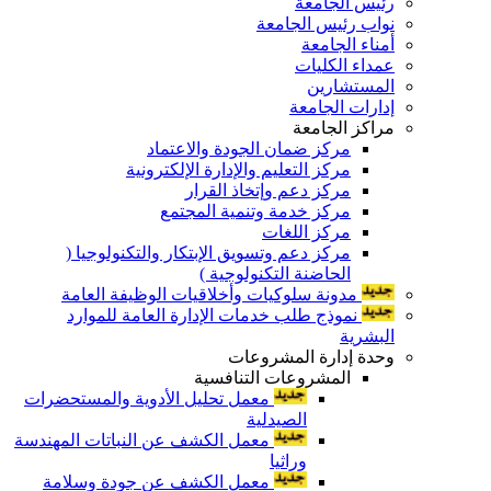
رئيس الجامعة
نواب رئيس الجامعة
أمناء الجامعة
عمداء الكليات
المستشارين
إدارات الجامعة
مراكز الجامعة
مركز ضمان الجودة والاعتماد
مركز التعليم والإدارة الإلكترونية
مركز دعم وإتخاذ القرار
مركز خدمة وتنمية المجتمع
مركز اللغات
مركز دعم وتسويق الإبتكار والتكنولوجيا (
الحاضنة التكنولوجية )
مدونة سلوكيات وأخلاقيات الوظيفة العامة
نموذج طلب خدمات الإدارة العامة للموارد
البشرية
وحدة إدارة المشروعات
المشروعات التنافسية
معمل تحليل الأدوية والمستحضرات
الصيدلية
معمل الكشف عن النباتات المهندسة
وراثيا
معمل الكشف عن جودة وسلامة