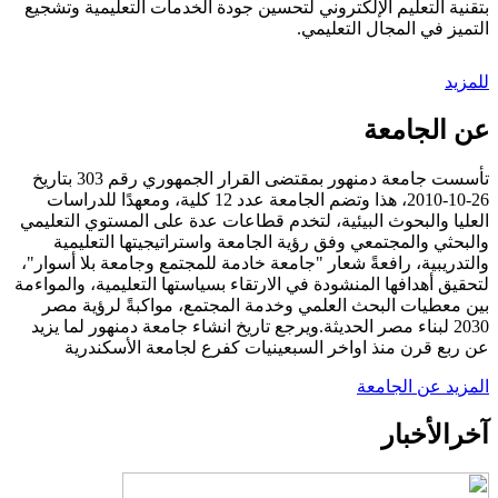
بتقنية التعليم الإلكتروني لتحسين جودة الخدمات التعليمية وتشجيع
التميز في المجال التعليمي.
للمزيد
عن الجامعة
تأسست جامعة دمنهور بمقتضى القرار الجمهوري رقم 303 بتاريخ
26-10-2010، هذا وتضم الجامعة عدد 12 كلية، ومعهدًا للدراسات
العليا والبحوث البيئية، لتخدم قطاعات عدة على المستوي التعليمي
والبحثي والمجتمعي وفق رؤية الجامعة واستراتيجيتها التعليمية
والتدريبية، رافعةً شعار "جامعة خادمة للمجتمع وجامعة بلا أسوار"،
لتحقيق أهدافها المنشودة في الارتقاء بسياستها التعليمية، والمواءمة
بين معطيات البحث العلمي وخدمة المجتمع، مواكبةً لرؤية مصر
2030 لبناء مصر الحديثة.ويرجع تاريخ انشاء جامعة دمنهور لما يزيد
عن ربع قرن منذ اواخر السبعينيات كفرع لجامعة الأسكندرية
المزيد عن الجامعة
آخر
الأخبار