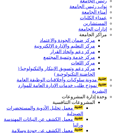
رئيس الجامعة
نواب رئيس الجامعة
أمناء الجامعة
عمداء الكليات
المستشارين
إدارات الجامعة
مراكز الجامعة
مركز ضمان الجودة والاعتماد
مركز التعليم والإدارة الإلكترونية
مركز دعم وإتخاذ القرار
مركز خدمة وتنمية المجتمع
مركز اللغات
مركز دعم وتسويق الإبتكار والتكنولوجيا (
الحاضنة التكنولوجية )
مدونة سلوكيات وأخلاقيات الوظيفة العامة
نموذج طلب خدمات الإدارة العامة للموارد
البشرية
وحدة إدارة المشروعات
المشروعات التنافسية
معمل تحليل الأدوية والمستحضرات
الصيدلية
معمل الكشف عن النباتات المهندسة
وراثيا
معمل الكشف عن جودة وسلامة