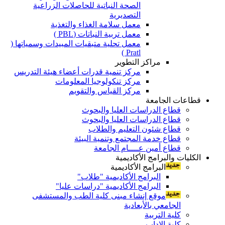
الصحة النباتية للحاصلات الزراعية
التصديرية
معمل سلامة الغذاء والتغذية
معمل تربية النباتات (PBL )
معمل تحلية متبقيات المبيدات وسمياتها (
Pratl )
مراكز التطوير
مركز تنمية قدرات أعضاء هيئة التدريس
مركز تنكولوجيا المعلومات
مركز القياس والتقويم
قطاعات الجامعة
قطاع الدراسات العليا والبحوث
قطاع الدراسات العليا والبحوث
قطاع شئون التعليم والطلاب
قطاع خدمة المجتمع وتنمية البيئة
قطاع أمين عــــام الجامعة
الكليات والبرامج الأكاديمية
البرامج الأكاديمية
البرامج الأكاديمية "طلاب"
البرامج الأكاديمية "دراسات عليا"
موقع إنشاء مبنى كلية الطب والمستشفى
الجامعي بالأبعادية
كلية التربية
كلية الاداب