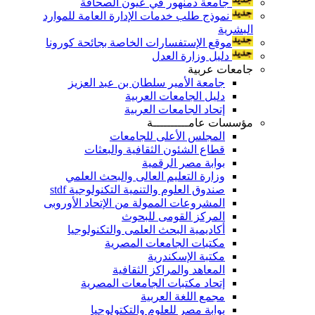
جامعة دمنهور في عيون الصحافة
نموذج طلب خدمات الإدارة العامة للموارد
البشرية
موقع الإستفسارات الخاصة بجائحة كورونا
دليل وزارة العدل
جامعات عربية
جامعة الأمير سلطان بن عبد العزيز
دليل الجامعات العربية
إتحاد الجامعات العربية
مؤسسات عامــــــــــة
المجلس الأعلى للجامعات
قطاع الشئون الثقافية والبعثات
بوابة مصر الرقمية
وزارة التعليم العالى والبحث العلمي
صندوق العلوم والتنمية التكنولوجية stdf
المشروعات الممولة من الإتحاد الأوروبى
المركز القومى للبحوث
أكاديمية البحث العلمى والتكنولوجيا
مكتبات الجامعات المصرية
مكتبة الإسكندرية
المعاهد والمراكز الثقافية
إتحاد مكتبات الجامعات المصرية
مجمع اللغة العربية
بوابة مصر للعلوم والتكتولوجيا