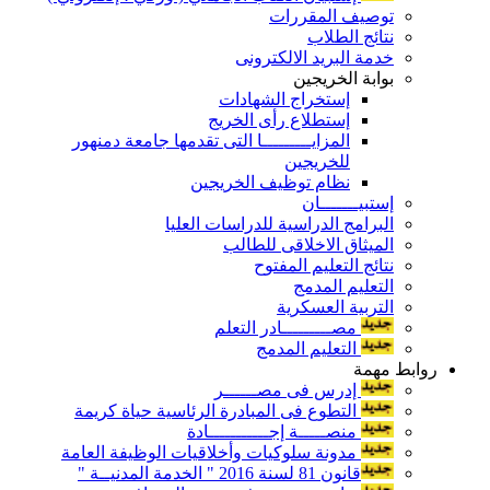
توصيف المقررات
نتائج الطلاب
خدمة البريد الالكترونى
بوابة الخريجين
إستخراج الشهادات
إستطلاع رأى الخريج
المزايـــــــــا التى تقدمها جامعة دمنهور
للخريجين
نظام توظيف الخريجين
إستبيـــــــان
البرامج الدراسية للدراسات العليا
الميثاق الاخلاقى للطالب
نتائج التعليم المفتوح
التعليم المدمج
التربية العسكرية
مصـــــــــادر التعلم
التعليم المدمج
روابط مهمة
إدرس فى مصــــــر
التطوع فى المبادرة الرئاسية حياة كريمة
منصـــــة إجـــــــــــادة
مدونة سلوكيات وأخلاقيات الوظيفة العامة
قانون 81 لسنة 2016 " الخدمة المدنيــة "