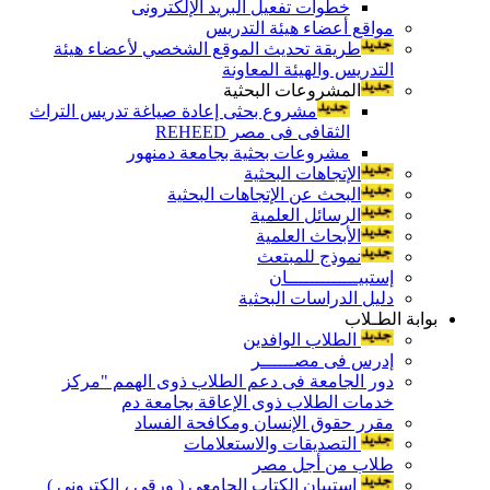
خطوات تفعيل البريد الإلكترونى
مواقع أعضاء هيئة التدريس
طريقة تحديث الموقع الشخصي لأعضاء هيئة
التدريس والهيئة المعاونة
المشروعات البحثية
مشروع بحثى إعادة صياغة تدريس التراث
الثقافى فى مصر REHEED
مشروعات بحثية بجامعة دمنهور
الإتجاهات البحثية
البحث عن الإتجاهات البحثية
الرسائل العلمية
الأبحاث العلمية
نموذج للمبتعث
إستبيـــــــــــــان
دليل الدراسات البحثية
بوابة الطـلاب
الطلاب الوافدين
إدرس فى مصــــــر
دور الجامعة فى دعم الطلاب ذوى الهمم "مركز
خدمات الطلاب ذوى الإعاقة بجامعة دم
مقرر حقوق الإنسان ومكافحة الفساد
التصديقات والاستعلامات
طلاب من أجل مصر
إستبيان الكتاب الجامعي ( ورقي ، إلكتروني )