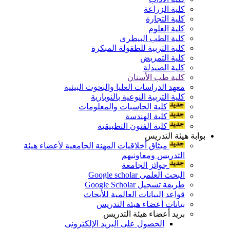
كلية الزراعة
كلية التجارة
كلية العلوم
كلية الطب البيطرى
كلية التربية للطفولة المبكرة
كلية التمريض
كلية الصيدلة
كلية طب الأسنان
معهد الدراسات العليا والبحوث البيئية
كلية التربية النوعية بالنوبارية
كلية الحاسبات والمعلومات
كلية الهندسة
كلية الفنون التطبيقية
بوابة هيئة التدريس
ميثاق أخلاقيات المهنة الجامعية لأعضاء هيئة
التدريس ومعاونيهم
جوائز الجامعة
البحث العلمى Google scholar
طريقة تسجيل Google Scholar
قواعد البيانات العالمية للأبحاث
بيانات أعضاء هيئة التدريس
بريد أعضاء هيئة التدريس
الحصول على البريد الإلكترونى