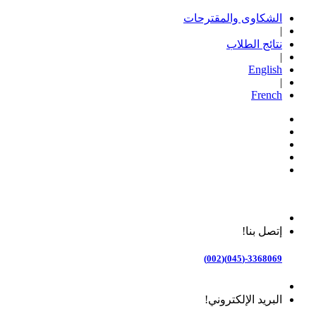
الشكاوى والمقترحات
|
نتائج الطلاب
|
English
|
French
إتصل بنا!
3368069-(045)(002)
البريد الإلكتروني!