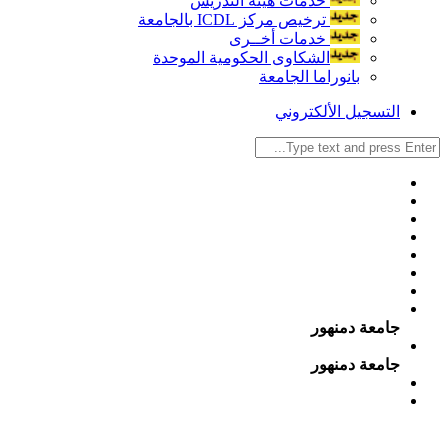
خدمات هيئة التدريس
ترخيص مركز ICDL بالجامعة
خدمات أخــرى
الشكاوى الحكومية الموحدة
بانوراما الجامعة
التسجيل الألكتروني
جامعة دمنهور
جامعة دمنهور