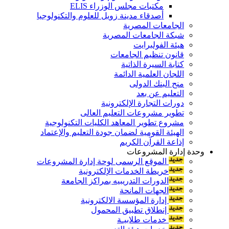
مكتبات مجلس الوزراء ELIS
أصدقاء مدينة زويل للعلوم والتكنولوجيا
الجامعات المصرية
شبكة الجامعات المصرية
هيئة الفولبرايت
قانون تنظيم الجامعات
كتابة السيرة الذاتية
اللجان العلمية الدائمة
منح البنك الدولى
التعليم عن بعد
دورات التجارة الإلكترونية
تطوير مشروعات التعليم العالى
مشروع تطوير المعاهد الكليات التكنولوجية
الهيئة القومية لضمان جودة التعليم والإعتماد
إذاعة القرآن الكريم
وحدة إدارة المشروعات
الموقع الرسمى لوحة إدارة المشروعات
خريطة الخدمات الإلكترونية
الدورات التدريبيه بمراكز الجامعة
الجهات المانحة
إدارة المؤسسة الالكترونية
إنطلاق تطبيق المحمول
خدمات طلابيـة