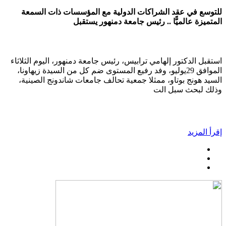
للتوسع في عقد الشراكات الدولية مع المؤسسات ذات السمعة
المتميزة عالميًّا .. رئيس جامعة دمنهور يستقبل
استقبل الدكتور إلهامي ترابيس، رئيس جامعة دمنهور، اليوم الثلاثاء
الموافق 29يوليو، وفد رفيع المستوى ضم كل من السيدة زيهاونا،
السيد هونج بوتاو، ممثلا جمعية تحالف جامعات شاندونج الصينية،
وذلك لبحث سبل الت
إقرأ المزيد