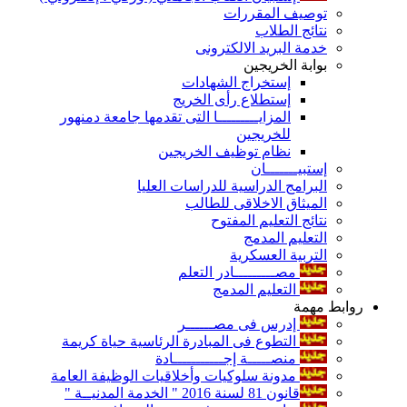
توصيف المقررات
نتائج الطلاب
خدمة البريد الالكترونى
بوابة الخريجين
إستخراج الشهادات
إستطلاع رأى الخريج
المزايـــــــــا التى تقدمها جامعة دمنهور
للخريجين
نظام توظيف الخريجين
إستبيـــــــان
البرامج الدراسية للدراسات العليا
الميثاق الاخلاقى للطالب
نتائج التعليم المفتوح
التعليم المدمج
التربية العسكرية
مصـــــــــادر التعلم
التعليم المدمج
روابط مهمة
إدرس فى مصــــــر
التطوع فى المبادرة الرئاسية حياة كريمة
منصـــــة إجـــــــــــادة
مدونة سلوكيات وأخلاقيات الوظيفة العامة
قانون 81 لسنة 2016 " الخدمة المدنيــة "