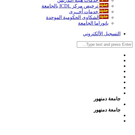
خدمات هيئة التدريس
ترخيص مركز ICDL بالجامعة
خدمات أخــرى
الشكاوى الحكومية الموحدة
بانوراما الجامعة
التسجيل الألكتروني
جامعة دمنهور
جامعة دمنهور