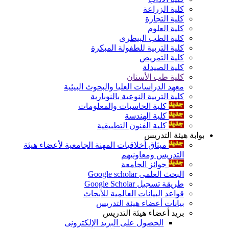
كلية الزراعة
كلية التجارة
كلية العلوم
كلية الطب البيطرى
كلية التربية للطفولة المبكرة
كلية التمريض
كلية الصيدلة
كلية طب الأسنان
معهد الدراسات العليا والبحوث البيئية
كلية التربية النوعية بالنوبارية
كلية الحاسبات والمعلومات
كلية الهندسة
كلية الفنون التطبيقية
بوابة هيئة التدريس
ميثاق أخلاقيات المهنة الجامعية لأعضاء هيئة
التدريس ومعاونيهم
جوائز الجامعة
البحث العلمى Google scholar
طريقة تسجيل Google Scholar
قواعد البيانات العالمية للأبحاث
بيانات أعضاء هيئة التدريس
بريد أعضاء هيئة التدريس
الحصول على البريد الإلكترونى