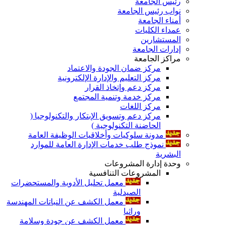
رئيس الجامعة
نواب رئيس الجامعة
أمناء الجامعة
عمداء الكليات
المستشارين
إدارات الجامعة
مراكز الجامعة
مركز ضمان الجودة والاعتماد
مركز التعليم والإدارة الإلكترونية
مركز دعم وإتخاذ القرار
مركز خدمة وتنمية المجتمع
مركز اللغات
مركز دعم وتسويق الإبتكار والتكنولوجيا (
الحاضنة التكنولوجية )
مدونة سلوكيات وأخلاقيات الوظيفة العامة
نموذج طلب خدمات الإدارة العامة للموارد
البشرية
وحدة إدارة المشروعات
المشروعات التنافسية
معمل تحليل الأدوية والمستحضرات
الصيدلية
معمل الكشف عن النباتات المهندسة
وراثيا
معمل الكشف عن جودة وسلامة