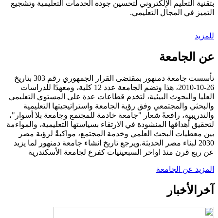
بتقنية التعليم الإلكتروني لتحسين جودة الخدمات التعليمية وتشجيع
التميز في المجال التعليمي.
للمزيد
عن الجامعة
تأسست جامعة دمنهور بمقتضى القرار الجمهوري رقم 303 بتاريخ
26-10-2010، هذا وتضم الجامعة عدد 12 كلية، ومعهدًا للدراسات
العليا والبحوث البيئية، لتخدم قطاعات عدة على المستوي التعليمي
والبحثي والمجتمعي وفق رؤية الجامعة واستراتيجيتها التعليمية
والتدريبية، رافعةً شعار "جامعة خادمة للمجتمع وجامعة بلا أسوار"،
لتحقيق أهدافها المنشودة في الارتقاء بسياستها التعليمية، والمواءمة
بين معطيات البحث العلمي وخدمة المجتمع، مواكبةً لرؤية مصر
2030 لبناء مصر الحديثة.ويرجع تاريخ انشاء جامعة دمنهور لما يزيد
عن ربع قرن منذ اواخر السبعينيات كفرع لجامعة الأسكندرية
المزيد عن الجامعة
آخر
الأخبار