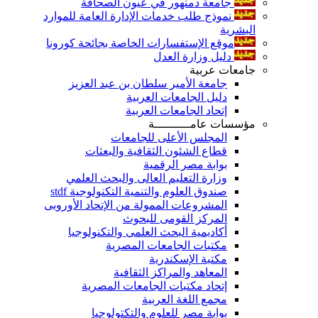
جامعة دمنهور في عيون الصحافة
نموذج طلب خدمات الإدارة العامة للموارد
البشرية
موقع الإستفسارات الخاصة بجائحة كورونا
دليل وزارة العدل
جامعات عربية
جامعة الأمير سلطان بن عبد العزيز
دليل الجامعات العربية
إتحاد الجامعات العربية
مؤسسات عامــــــــــة
المجلس الأعلى للجامعات
قطاع الشئون الثقافية والبعثات
بوابة مصر الرقمية
وزارة التعليم العالى والبحث العلمي
صندوق العلوم والتنمية التكنولوجية stdf
المشروعات الممولة من الإتحاد الأوروبى
المركز القومى للبحوث
أكاديمية البحث العلمى والتكنولوجيا
مكتبات الجامعات المصرية
مكتبة الإسكندرية
المعاهد والمراكز الثقافية
إتحاد مكتبات الجامعات المصرية
مجمع اللغة العربية
بوابة مصر للعلوم والتكتولوجيا