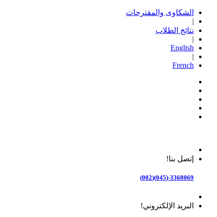
الشكاوى والمقترحات
|
نتائج الطلاب
|
English
|
French
إتصل بنا!
3368069-(045)(002)
البريد الإلكتروني!