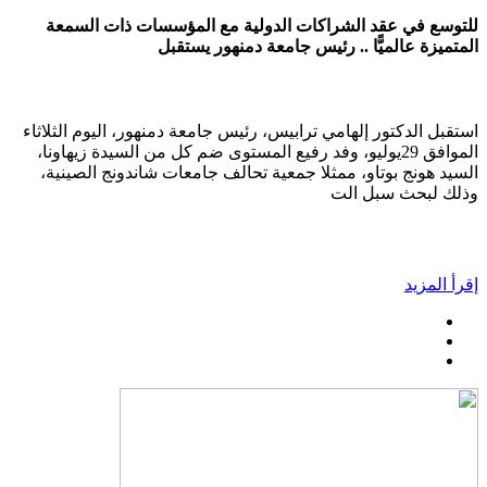
للتوسع في عقد الشراكات الدولية مع المؤسسات ذات السمعة
المتميزة عالميًّا .. رئيس جامعة دمنهور يستقبل
استقبل الدكتور إلهامي ترابيس، رئيس جامعة دمنهور، اليوم الثلاثاء
الموافق 29يوليو، وفد رفيع المستوى ضم كل من السيدة زيهاونا،
السيد هونج بوتاو، ممثلا جمعية تحالف جامعات شاندونج الصينية،
وذلك لبحث سبل الت
إقرأ المزيد