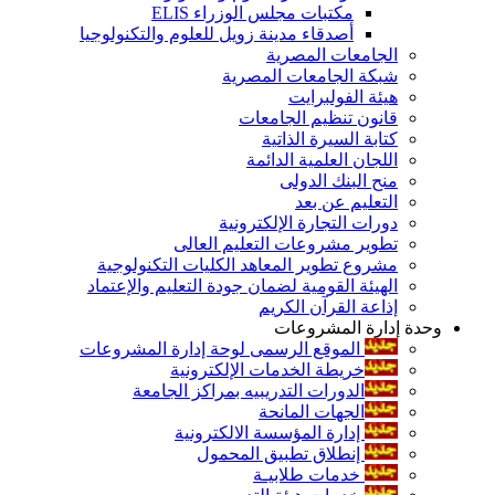
مكتبات مجلس الوزراء ELIS
أصدقاء مدينة زويل للعلوم والتكنولوجيا
الجامعات المصرية
شبكة الجامعات المصرية
هيئة الفولبرايت
قانون تنظيم الجامعات
كتابة السيرة الذاتية
اللجان العلمية الدائمة
منح البنك الدولى
التعليم عن بعد
دورات التجارة الإلكترونية
تطوير مشروعات التعليم العالى
مشروع تطوير المعاهد الكليات التكنولوجية
الهيئة القومية لضمان جودة التعليم والإعتماد
إذاعة القرآن الكريم
وحدة إدارة المشروعات
الموقع الرسمى لوحة إدارة المشروعات
خريطة الخدمات الإلكترونية
الدورات التدريبيه بمراكز الجامعة
الجهات المانحة
إدارة المؤسسة الالكترونية
إنطلاق تطبيق المحمول
خدمات طلابيـة