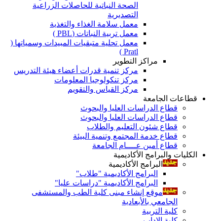
الصحة النباتية للحاصلات الزراعية
التصديرية
معمل سلامة الغذاء والتغذية
معمل تربية النباتات (PBL )
معمل تحلية متبقيات المبيدات وسمياتها (
Pratl )
مراكز التطوير
مركز تنمية قدرات أعضاء هيئة التدريس
مركز تنكولوجيا المعلومات
مركز القياس والتقويم
قطاعات الجامعة
قطاع الدراسات العليا والبحوث
قطاع الدراسات العليا والبحوث
قطاع شئون التعليم والطلاب
قطاع خدمة المجتمع وتنمية البيئة
قطاع أمين عــــام الجامعة
الكليات والبرامج الأكاديمية
البرامج الأكاديمية
البرامج الأكاديمية "طلاب"
البرامج الأكاديمية "دراسات عليا"
موقع إنشاء مبنى كلية الطب والمستشفى
الجامعي بالأبعادية
كلية التربية
كلية الاداب