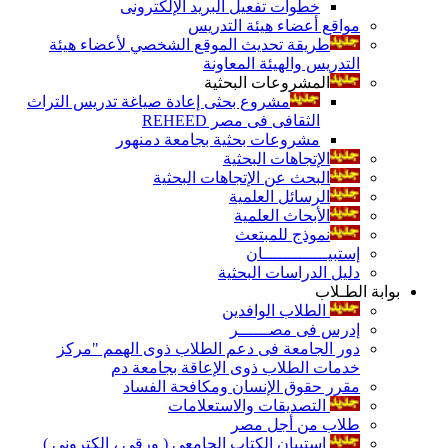
خطوات تفعيل البريد الإلكترونى
مواقع أعضاء هيئة التدريس
طريقة تحديث الموقع الشخصي لأعضاء هيئة
التدريس والهيئة المعاونة
المشروعات البحثية
مشروع بحثى إعادة صياغة تدريس التراث
الثقافى فى مصر REHEED
مشروعات بحثية بجامعة دمنهور
الإتجاهات البحثية
البحث عن الإتجاهات البحثية
الرسائل العلمية
الأبحاث العلمية
نموذج للمبتعث
إستبيـــــــــــــان
دليل الدراسات البحثية
بوابة الطـلاب
الطلاب الوافدين
إدرس فى مصــــــر
دور الجامعة فى دعم الطلاب ذوى الهمم "مركز
خدمات الطلاب ذوى الإعاقة بجامعة دم
مقرر حقوق الإنسان ومكافحة الفساد
التصديقات والاستعلامات
طلاب من أجل مصر
إستبيان الكتاب الجامعي ( ورقي ، إلكتروني )