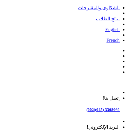
الشكاوى والمقترحات
|
نتائج الطلاب
|
English
|
French
إتصل بنا!
3368069-(045)(002)
البريد الإلكتروني!