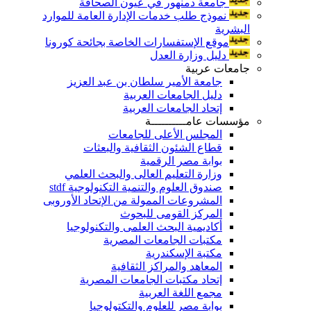
جامعة دمنهور في عيون الصحافة
نموذج طلب خدمات الإدارة العامة للموارد
البشرية
موقع الإستفسارات الخاصة بجائحة كورونا
دليل وزارة العدل
جامعات عربية
جامعة الأمير سلطان بن عبد العزيز
دليل الجامعات العربية
إتحاد الجامعات العربية
مؤسسات عامــــــــــة
المجلس الأعلى للجامعات
قطاع الشئون الثقافية والبعثات
بوابة مصر الرقمية
وزارة التعليم العالى والبحث العلمي
صندوق العلوم والتنمية التكنولوجية stdf
المشروعات الممولة من الإتحاد الأوروبى
المركز القومى للبحوث
أكاديمية البحث العلمى والتكنولوجيا
مكتبات الجامعات المصرية
مكتبة الإسكندرية
المعاهد والمراكز الثقافية
إتحاد مكتبات الجامعات المصرية
مجمع اللغة العربية
بوابة مصر للعلوم والتكتولوجيا