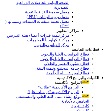
الصحة النباتية للحاصلات الزراعية
التصديرية
معمل سلامة الغذاء والتغذية
معمل تربية النباتات (PBL )
معمل تحلية متبقيات المبيدات وسمياتها (
Pratl )
مراكز التطوير
مركز تنمية قدرات أعضاء هيئة التدريس
مركز تنكولوجيا المعلومات
مركز القياس والتقويم
قطاعات الجامعة
قطاع الدراسات العليا والبحوث
قطاع الدراسات العليا والبحوث
قطاع شئون التعليم والطلاب
قطاع خدمة المجتمع وتنمية البيئة
قطاع أمين عــــام الجامعة
الكليات والبرامج الأكاديمية
البرامج الأكاديمية
البرامج الأكاديمية "طلاب"
البرامج الأكاديمية "دراسات عليا"
موقع إنشاء مبنى كلية الطب والمستشفى
الجامعي بالأبعادية
كلية التربية
كلية الاداب