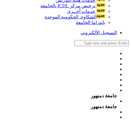
خدمات هيئة التدريس
ترخيص مركز ICDL بالجامعة
خدمات أخــرى
الشكاوى الحكومية الموحدة
بانوراما الجامعة
التسجيل الألكتروني
جامعة دمنهور
جامعة دمنهور