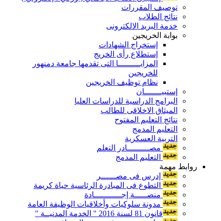
توصيف المقررات
نتائج الطلاب
خدمة البريد الالكترونى
بوابة الخريجين
إستخراج الشهادات
إستطلاع رأى الخريج
المزايـــــــــا التى تقدمها جامعة دمنهور
للخريجين
نظام توظيف الخريجين
إستبيـــــــان
البرامج الدراسية للدراسات العليا
الميثاق الاخلاقى للطالب
نتائج التعليم المفتوح
التعليم المدمج
التربية العسكرية
مصـــــــــادر التعلم
التعليم المدمج
روابط مهمة
إدرس فى مصــــــر
التطوع فى المبادرة الرئاسية حياة كريمة
منصـــــة إجـــــــــــادة
مدونة سلوكيات وأخلاقيات الوظيفة العامة
قانون 81 لسنة 2016 " الخدمة المدنيــة "