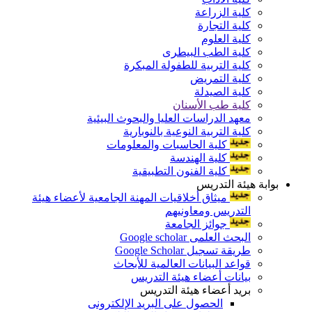
كلية الزراعة
كلية التجارة
كلية العلوم
كلية الطب البيطرى
كلية التربية للطفولة المبكرة
كلية التمريض
كلية الصيدلة
كلية طب الأسنان
معهد الدراسات العليا والبحوث البيئية
كلية التربية النوعية بالنوبارية
كلية الحاسبات والمعلومات
كلية الهندسة
كلية الفنون التطبيقية
بوابة هيئة التدريس
ميثاق أخلاقيات المهنة الجامعية لأعضاء هيئة
التدريس ومعاونيهم
جوائز الجامعة
البحث العلمى Google scholar
طريقة تسجيل Google Scholar
قواعد البيانات العالمية للأبحاث
بيانات أعضاء هيئة التدريس
بريد أعضاء هيئة التدريس
الحصول على البريد الإلكترونى