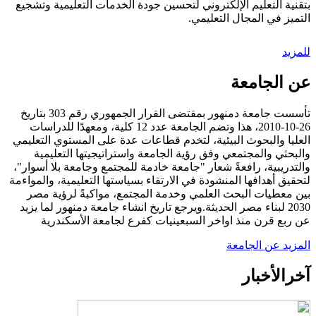
بتقنية التعليم الإلكتروني لتحسين جودة الخدمات التعليمية وتشجيع
التميز في المجال التعليمي.
للمزيد
عن الجامعة
تأسست جامعة دمنهور بمقتضى القرار الجمهوري رقم 303 بتاريخ
26-10-2010، هذا وتضم الجامعة عدد 12 كلية، ومعهدًا للدراسات
العليا والبحوث البيئية، لتخدم قطاعات عدة على المستوي التعليمي
والبحثي والمجتمعي وفق رؤية الجامعة واستراتيجيتها التعليمية
والتدريبية، رافعةً شعار "جامعة خادمة للمجتمع وجامعة بلا أسوار"،
لتحقيق أهدافها المنشودة في الارتقاء بسياستها التعليمية، والمواءمة
بين معطيات البحث العلمي وخدمة المجتمع، مواكبةً لرؤية مصر
2030 لبناء مصر الحديثة.ويرجع تاريخ انشاء جامعة دمنهور لما يزيد
عن ربع قرن منذ اواخر السبعينيات كفرع لجامعة الأسكندرية
المزيد عن الجامعة
آخر
الأخبار