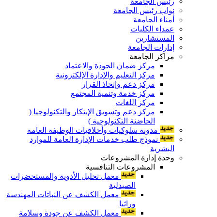
رئيس الجامعة
نواب رئيس الجامعة
أمناء الجامعة
عمداء الكليات
المستشارين
إدارات الجامعة
مراكز الجامعة
مركز ضمان الجودة والاعتماد
مركز التعليم والإدارة الإلكترونية
مركز دعم وإتخاذ القرار
مركز خدمة وتنمية المجتمع
مركز اللغات
مركز دعم وتسويق الإبتكار والتكنولوجيا (
الحاضنة التكنولوجية )
مدونة سلوكيات وأخلاقيات الوظيفة العامة
نموذج طلب خدمات الإدارة العامة للموارد
البشرية
وحدة إدارة المشروعات
المشروعات التنافسية
معمل تحليل الأدوية والمستحضرات
الصيدلية
معمل الكشف عن النباتات المهندسة
وراثيا
معمل الكشف عن جودة وسلامة