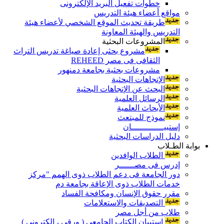
خطوات تفعيل البريد الإلكترونى
مواقع أعضاء هيئة التدريس
طريقة تحديث الموقع الشخصي لأعضاء هيئة
التدريس والهيئة المعاونة
المشروعات البحثية
مشروع بحثى إعادة صياغة تدريس التراث
الثقافى فى مصر REHEED
مشروعات بحثية بجامعة دمنهور
الإتجاهات البحثية
البحث عن الإتجاهات البحثية
الرسائل العلمية
الأبحاث العلمية
نموذج للمبتعث
إستبيـــــــــــــان
دليل الدراسات البحثية
بوابة الطـلاب
الطلاب الوافدين
إدرس فى مصــــــر
دور الجامعة فى دعم الطلاب ذوى الهمم "مركز
خدمات الطلاب ذوى الإعاقة بجامعة دم
مقرر حقوق الإنسان ومكافحة الفساد
التصديقات والاستعلامات
طلاب من أجل مصر
إستبيان الكتاب الجامعي ( ورقي ، إلكتروني )