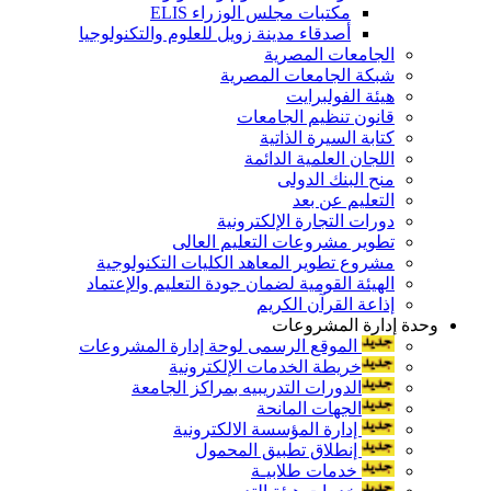
مكتبات مجلس الوزراء ELIS
أصدقاء مدينة زويل للعلوم والتكنولوجيا
الجامعات المصرية
شبكة الجامعات المصرية
هيئة الفولبرايت
قانون تنظيم الجامعات
كتابة السيرة الذاتية
اللجان العلمية الدائمة
منح البنك الدولى
التعليم عن بعد
دورات التجارة الإلكترونية
تطوير مشروعات التعليم العالى
مشروع تطوير المعاهد الكليات التكنولوجية
الهيئة القومية لضمان جودة التعليم والإعتماد
إذاعة القرآن الكريم
وحدة إدارة المشروعات
الموقع الرسمى لوحة إدارة المشروعات
خريطة الخدمات الإلكترونية
الدورات التدريبيه بمراكز الجامعة
الجهات المانحة
إدارة المؤسسة الالكترونية
إنطلاق تطبيق المحمول
خدمات طلابيـة