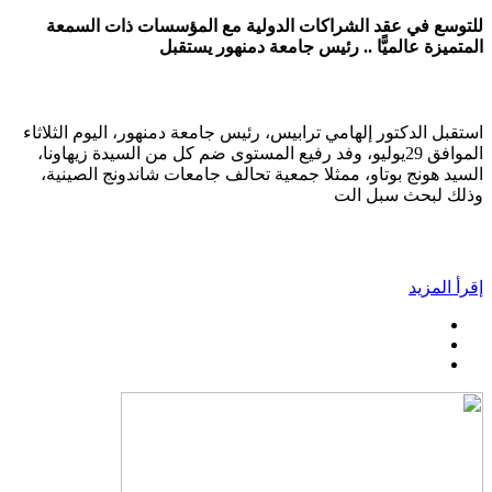
للتوسع في عقد الشراكات الدولية مع المؤسسات ذات السمعة
المتميزة عالميًّا .. رئيس جامعة دمنهور يستقبل
استقبل الدكتور إلهامي ترابيس، رئيس جامعة دمنهور، اليوم الثلاثاء
الموافق 29يوليو، وفد رفيع المستوى ضم كل من السيدة زيهاونا،
السيد هونج بوتاو، ممثلا جمعية تحالف جامعات شاندونج الصينية،
وذلك لبحث سبل الت
إقرأ المزيد