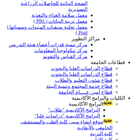
الصحة النباتية للحاصلات الزراعية
التصديرية
معمل سلامة الغذاء والتغذية
معمل تربية النباتات (PBL )
معمل تحلية متبقيات المبيدات وسمياتها (
Pratl )
مراكز التطوير
مركز تنمية قدرات أعضاء هيئة التدريس
مركز تنكولوجيا المعلومات
مركز القياس والتقويم
قطاعات الجامعة
قطاع الدراسات العليا والبحوث
قطاع الدراسات العليا والبحوث
قطاع شئون التعليم والطلاب
قطاع خدمة المجتمع وتنمية البيئة
قطاع أمين عــــام الجامعة
الكليات والبرامج الأكاديمية
البرامج الأكاديمية
البرامج الأكاديمية "طلاب"
البرامج الأكاديمية "دراسات عليا"
موقع إنشاء مبنى كلية الطب والمستشفى
الجامعي بالأبعادية
كلية التربية
كلية الاداب