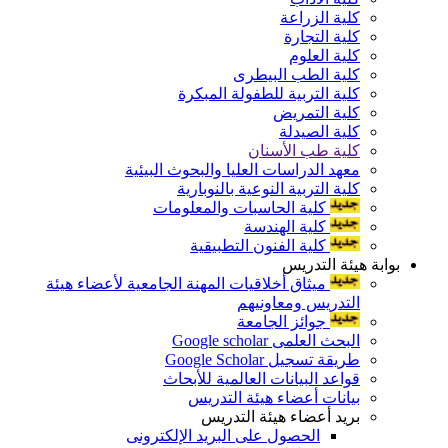
كلية الزراعة
كلية التجارة
كلية العلوم
كلية الطب البيطرى
كلية التربية للطفولة المبكرة
كلية التمريض
كلية الصيدلة
كلية طب الأسنان
معهد الدراسات العليا والبحوث البيئية
كلية التربية النوعية بالنوبارية
كلية الحاسبات والمعلومات
كلية الهندسة
كلية الفنون التطبيقية
بوابة هيئة التدريس
ميثاق أخلاقيات المهنة الجامعية لأعضاء هيئة
التدريس ومعاونيهم
جوائز الجامعة
البحث العلمى Google scholar
طريقة تسجيل Google Scholar
قواعد البيانات العالمية للأبحاث
بيانات أعضاء هيئة التدريس
بريد أعضاء هيئة التدريس
الحصول على البريد الإلكترونى