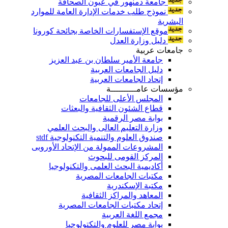
جامعة دمنهور في عيون الصحافة
نموذج طلب خدمات الإدارة العامة للموارد
البشرية
موقع الإستفسارات الخاصة بجائحة كورونا
دليل وزارة العدل
جامعات عربية
جامعة الأمير سلطان بن عبد العزيز
دليل الجامعات العربية
إتحاد الجامعات العربية
مؤسسات عامــــــــــة
المجلس الأعلى للجامعات
قطاع الشئون الثقافية والبعثات
بوابة مصر الرقمية
وزارة التعليم العالى والبحث العلمي
صندوق العلوم والتنمية التكنولوجية stdf
المشروعات الممولة من الإتحاد الأوروبى
المركز القومى للبحوث
أكاديمية البحث العلمى والتكنولوجيا
مكتبات الجامعات المصرية
مكتبة الإسكندرية
المعاهد والمراكز الثقافية
إتحاد مكتبات الجامعات المصرية
مجمع اللغة العربية
بوابة مصر للعلوم والتكتولوجيا