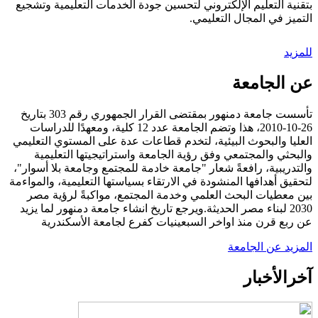
بتقنية التعليم الإلكتروني لتحسين جودة الخدمات التعليمية وتشجيع
التميز في المجال التعليمي.
للمزيد
عن الجامعة
تأسست جامعة دمنهور بمقتضى القرار الجمهوري رقم 303 بتاريخ
26-10-2010، هذا وتضم الجامعة عدد 12 كلية، ومعهدًا للدراسات
العليا والبحوث البيئية، لتخدم قطاعات عدة على المستوي التعليمي
والبحثي والمجتمعي وفق رؤية الجامعة واستراتيجيتها التعليمية
والتدريبية، رافعةً شعار "جامعة خادمة للمجتمع وجامعة بلا أسوار"،
لتحقيق أهدافها المنشودة في الارتقاء بسياستها التعليمية، والمواءمة
بين معطيات البحث العلمي وخدمة المجتمع، مواكبةً لرؤية مصر
2030 لبناء مصر الحديثة.ويرجع تاريخ انشاء جامعة دمنهور لما يزيد
عن ربع قرن منذ اواخر السبعينيات كفرع لجامعة الأسكندرية
المزيد عن الجامعة
آخر
الأخبار