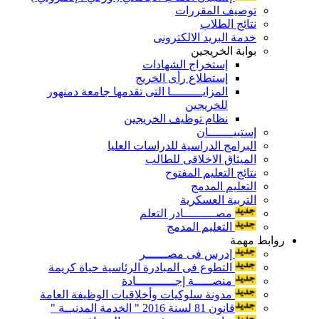
توصيف المقررات
نتائج الطلاب
خدمة البريد الالكترونى
بوابة الخريجين
إستخراج الشهادات
إستطلاع رأى الخريج
المزايـــــــــا التى تقدمها جامعة دمنهور
للخريجين
نظام توظيف الخريجين
إستبيـــــــان
البرامج الدراسية للدراسات العليا
الميثاق الاخلاقى للطالب
نتائج التعليم المفتوح
التعليم المدمج
التربية العسكرية
مصـــــــــادر التعلم
التعليم المدمج
روابط مهمة
إدرس فى مصــــــر
التطوع فى المبادرة الرئاسية حياة كريمة
منصـــــة إجـــــــــــادة
مدونة سلوكيات وأخلاقيات الوظيفة العامة
قانون 81 لسنة 2016 " الخدمة المدنيــة "