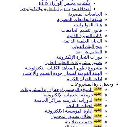
مكتبات مجلس الوزراء ELIS
أصدقاء مدينة زويل للعلوم والتكنولوجيا
الجامعات المصرية
شبكة الجامعات المصرية
هيئة الفولبرايت
قانون تنظيم الجامعات
كتابة السيرة الذاتية
اللجان العلمية الدائمة
منح البنك الدولى
التعليم عن بعد
دورات التجارة الإلكترونية
تطوير مشروعات التعليم العالى
مشروع تطوير المعاهد الكليات التكنولوجية
الهيئة القومية لضمان جودة التعليم والإعتماد
إذاعة القرآن الكريم
وحدة إدارة المشروعات
الموقع الرسمى لوحة إدارة المشروعات
خريطة الخدمات الإلكترونية
الدورات التدريبيه بمراكز الجامعة
الجهات المانحة
إدارة المؤسسة الالكترونية
إنطلاق تطبيق المحمول
خدمات طلابيـة