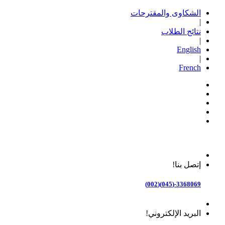
الشكاوى والمقترحات
|
نتائج الطلاب
|
English
|
French
إتصل بنا!
3368069-(045)(002)
البريد الإلكتروني!