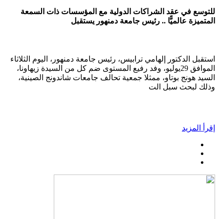
للتوسع في عقد الشراكات الدولية مع المؤسسات ذات السمعة
المتميزة عالميًّا .. رئيس جامعة دمنهور يستقبل
استقبل الدكتور إلهامي ترابيس، رئيس جامعة دمنهور، اليوم الثلاثاء
الموافق 29يوليو، وفد رفيع المستوى ضم كل من السيدة زيهاونا،
السيد هونج بوتاو، ممثلا جمعية تحالف جامعات شاندونج الصينية،
وذلك لبحث سبل الت
إقرأ المزيد