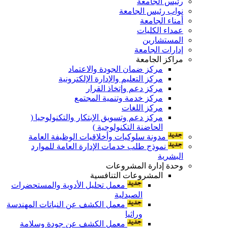
رئيس الجامعة
نواب رئيس الجامعة
أمناء الجامعة
عمداء الكليات
المستشارين
إدارات الجامعة
مراكز الجامعة
مركز ضمان الجودة والاعتماد
مركز التعليم والإدارة الإلكترونية
مركز دعم وإتخاذ القرار
مركز خدمة وتنمية المجتمع
مركز اللغات
مركز دعم وتسويق الإبتكار والتكنولوجيا (
الحاضنة التكنولوجية )
مدونة سلوكيات وأخلاقيات الوظيفة العامة
نموذج طلب خدمات الإدارة العامة للموارد
البشرية
وحدة إدارة المشروعات
المشروعات التنافسية
معمل تحليل الأدوية والمستحضرات
الصيدلية
معمل الكشف عن النباتات المهندسة
وراثيا
معمل الكشف عن جودة وسلامة