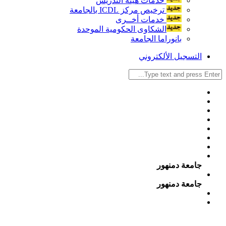
خدمات هيئة التدريس
ترخيص مركز ICDL بالجامعة
خدمات أخــرى
الشكاوى الحكومية الموحدة
بانوراما الجامعة
التسجيل الألكتروني
جامعة دمنهور
جامعة دمنهور