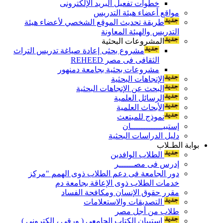
خطوات تفعيل البريد الإلكترونى
مواقع أعضاء هيئة التدريس
طريقة تحديث الموقع الشخصي لأعضاء هيئة
التدريس والهيئة المعاونة
المشروعات البحثية
مشروع بحثى إعادة صياغة تدريس التراث
الثقافى فى مصر REHEED
مشروعات بحثية بجامعة دمنهور
الإتجاهات البحثية
البحث عن الإتجاهات البحثية
الرسائل العلمية
الأبحاث العلمية
نموذج للمبتعث
إستبيـــــــــــــان
دليل الدراسات البحثية
بوابة الطـلاب
الطلاب الوافدين
إدرس فى مصــــــر
دور الجامعة فى دعم الطلاب ذوى الهمم "مركز
خدمات الطلاب ذوى الإعاقة بجامعة دم
مقرر حقوق الإنسان ومكافحة الفساد
التصديقات والاستعلامات
طلاب من أجل مصر
إستبيان الكتاب الجامعي ( ورقي ، إلكتروني )