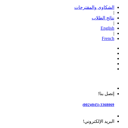
الشكاوى والمقترحات
|
نتائج الطلاب
|
English
|
French
إتصل بنا!
3368069-(045)(002)
البريد الإلكتروني!