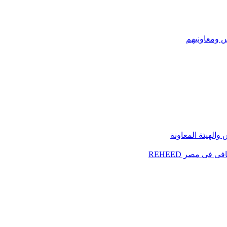
س ومعاونيهم
الهيئة المعاونة
فى مصر REHEED