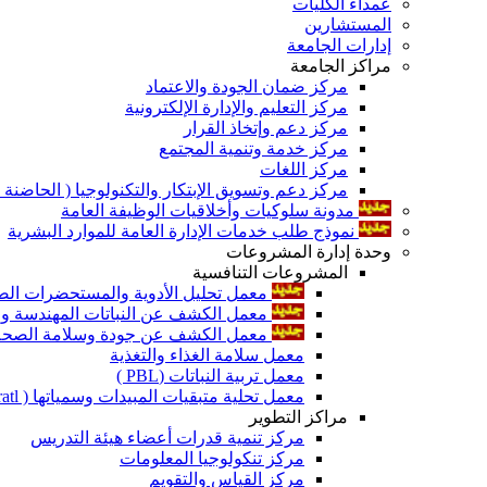
عمداء الكليات
المستشارين
إدارات الجامعة
مراكز الجامعة
مركز ضمان الجودة والاعتماد
مركز التعليم والإدارة الإلكترونية
مركز دعم وإتخاذ القرار
مركز خدمة وتنمية المجتمع
مركز اللغات
مركز دعم وتسويق الإبتكار والتكنولوجيا ( الحاضنة ا
مدونة سلوكيات وأخلاقيات الوظيفة العامة
نموذج طلب خدمات الإدارة العامة للموارد البشرية
وحدة إدارة المشروعات
المشروعات التنافسية
معمل تحليل الأدوية والمستحضرات الص
معمل الكشف عن النباتات المهندسة ورا
معمل الكشف عن جودة وسلامة الصحة الن
معمل سلامة الغذاء والتغذية
معمل تربية النباتات (PBL )
معمل تحلية متبقيات المبيدات وسمياتها ( Pratl )
مراكز التطوير
مركز تنمية قدرات أعضاء هيئة التدريس
مركز تنكولوجيا المعلومات
مركز القياس والتقويم