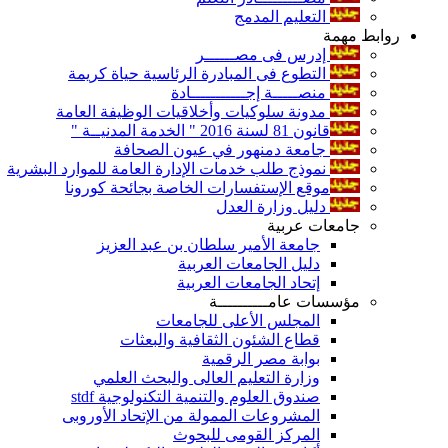
التعليم المدمج
روابط مهمة
إدرس فى مصــــــر
التطوع فى المبادرة الرئاسية حياة كريمة
منصـــــة إجـــــــــــادة
مدونة سلوكيات وأخلاقيات الوظيفة العامة
قانون 81 لسنة 2016 " الخدمة المدنيــة "
جامعة دمنهور في عيون الصحافة
نموذج طلب خدمات الإدارة العامة للموارد البشرية
موقع الإستفسارات الخاصة بجائحة كورونا
دليل وزارة العدل
جامعات عربية
جامعة الأمير سلطان بن عبد العزيز
دليل الجامعات العربية
إتحاد الجامعات العربية
مؤسسات عامــــــــــة
المجلس الأعلى للجامعات
قطاع الشئون الثقافية والبعثات
بوابة مصر الرقمية
وزارة التعليم العالى والبحث العلمي
صندوق العلوم والتنمية التكنولوجية stdf
المشروعات الممولة من الإتحاد الأوروبى
المركز القومى للبحوث