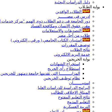
دليل الدراسات البحثية
بوابة الطـلاب
الطلاب الوافدين
إدرس فى مصــــــر
دور الجامعة فى دعم الطلاب ذوى الهمم "مركز خدمات ال
مقرر حقوق الإنسان ومكافحة الفساد
التصديقات والاستعلامات
طلاب من أجل مصر
إستبيان الكتاب الجامعي ( ورقي ، إلكتروني )
توصيف المقررات
نتائج الطلاب
خدمة البريد الالكترونى
بوابة الخريجين
إستخراج الشهادات
إستطلاع رأى الخريج
المزايـــــــــا التى تقدمها جامعة دمنهور للخريجين
نظام توظيف الخريجين
إستبيـــــــان
البرامج الدراسية للدراسات العليا
الميثاق الاخلاقى للطالب
نتائج التعليم المفتوح
التعليم المدمج
التربية العسكرية
مصـــــــــادر التعلم