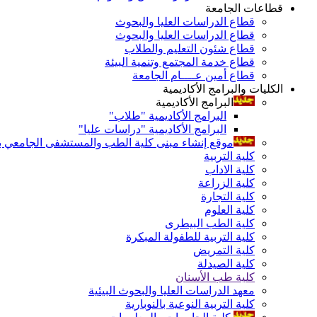
قطاعات الجامعة
قطاع الدراسات العليا والبحوث
قطاع الدراسات العليا والبحوث
قطاع شئون التعليم والطلاب
قطاع خدمة المجتمع وتنمية البيئة
قطاع أمين عــــام الجامعة
الكليات والبرامج الأكاديمية
البرامج الأكاديمية
البرامج الأكاديمية "طلاب"
البرامج الأكاديمية "دراسات عليا"
موقع إنشاء مبنى كلية الطب والمستشفى الجامعي بال
كلية التربية
كلية الاداب
كلية الزراعة
كلية التجارة
كلية العلوم
كلية الطب البيطرى
كلية التربية للطفولة المبكرة
كلية التمريض
كلية الصيدلة
كلية طب الأسنان
معهد الدراسات العليا والبحوث البيئية
كلية التربية النوعية بالنوبارية