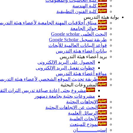
كلية الحاسبات والمعلومات
كلية الهندسة
كلية الفنون التطبيقية
بوابة هيئة التدريس
ميثاق أخلاقيات المهنة الجامعية لأعضاء هيئة التدري
جوائز الجامعة
البحث العلمى Google scholar
طريقة تسجيل Google Scholar
قواعد البيانات العالمية للأبحاث
بيانات أعضاء هيئة التدريس
بريد أعضاء هيئة التدريس
الحصول على البريد الإلكترونى
خطوات تفعيل البريد الإلكترونى
مواقع أعضاء هيئة التدريس
طريقة تحديث الموقع الشخصي لأعضاء هيئة التدريس و
المشروعات البحثية
مشروع بحثى إعادة صياغة تدريس التراث الثقافى 
مشروعات بحثية بجامعة دمنهور
الإتجاهات البحثية
البحث عن الإتجاهات البحثية
الرسائل العلمية
الأبحاث العلمية
نموذج للمبتعث
إستبيـــــــــــــان