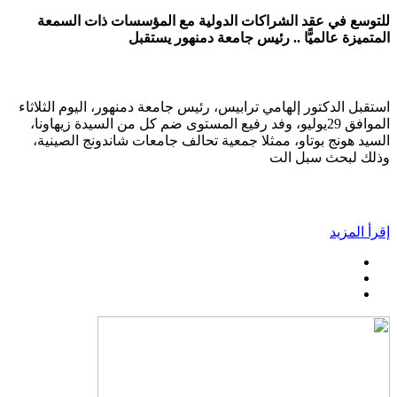
للتوسع في عقد الشراكات الدولية مع المؤسسات ذات السمعة
المتميزة عالميًّا .. رئيس جامعة دمنهور يستقبل
استقبل الدكتور إلهامي ترابيس، رئيس جامعة دمنهور، اليوم الثلاثاء
الموافق 29يوليو، وفد رفيع المستوى ضم كل من السيدة زيهاونا،
السيد هونج بوتاو، ممثلا جمعية تحالف جامعات شاندونج الصينية،
وذلك لبحث سبل الت
إقرأ المزيد