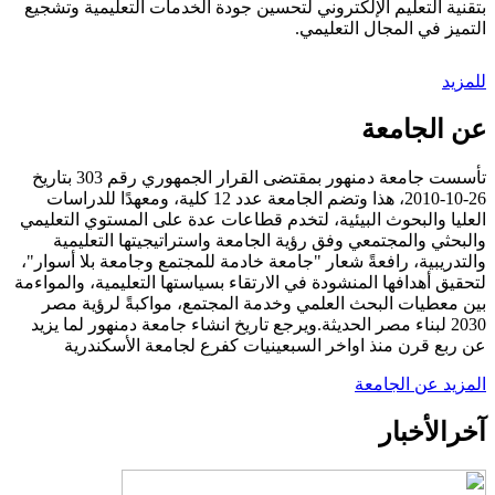
بتقنية التعليم الإلكتروني لتحسين جودة الخدمات التعليمية وتشجيع
التميز في المجال التعليمي.
للمزيد
عن الجامعة
تأسست جامعة دمنهور بمقتضى القرار الجمهوري رقم 303 بتاريخ
26-10-2010، هذا وتضم الجامعة عدد 12 كلية، ومعهدًا للدراسات
العليا والبحوث البيئية، لتخدم قطاعات عدة على المستوي التعليمي
والبحثي والمجتمعي وفق رؤية الجامعة واستراتيجيتها التعليمية
والتدريبية، رافعةً شعار "جامعة خادمة للمجتمع وجامعة بلا أسوار"،
لتحقيق أهدافها المنشودة في الارتقاء بسياستها التعليمية، والمواءمة
بين معطيات البحث العلمي وخدمة المجتمع، مواكبةً لرؤية مصر
2030 لبناء مصر الحديثة.ويرجع تاريخ انشاء جامعة دمنهور لما يزيد
عن ربع قرن منذ اواخر السبعينيات كفرع لجامعة الأسكندرية
المزيد عن الجامعة
آخر
الأخبار