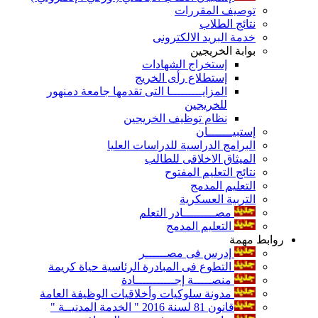
توصيف المقررات
نتائج الطلاب
خدمة البريد الالكترونى
بوابة الخريجين
إستخراج الشهادات
إستطلاع رأى الخريج
المزايـــــــــا التى تقدمها جامعة دمنهور
للخريجين
نظام توظيف الخريجين
إستبيـــــــان
البرامج الدراسية للدراسات العليا
الميثاق الاخلاقى للطالب
نتائج التعليم المفتوح
التعليم المدمج
التربية العسكرية
مصـــــــــادر التعلم
التعليم المدمج
روابط مهمة
إدرس فى مصــــــر
التطوع فى المبادرة الرئاسية حياة كريمة
منصـــــة إجـــــــــــادة
مدونة سلوكيات وأخلاقيات الوظيفة العامة
قانون 81 لسنة 2016 " الخدمة المدنيــة "