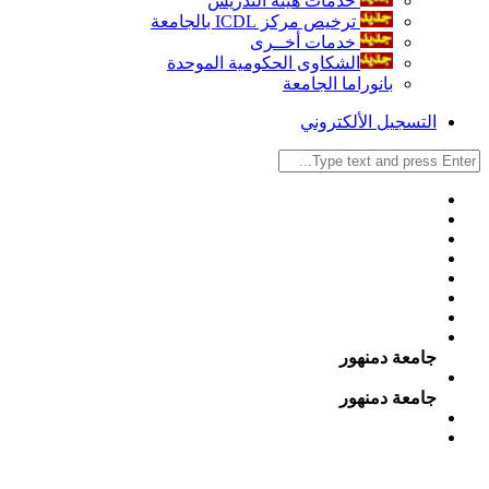
خدمات هيئة التدريس
ترخيص مركز ICDL بالجامعة
خدمات أخــرى
الشكاوى الحكومية الموحدة
بانوراما الجامعة
التسجيل الألكتروني
جامعة دمنهور
جامعة دمنهور