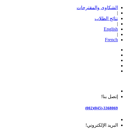
الشكاوى والمقترحات
|
نتائج الطلاب
|
English
|
French
إتصل بنا!
3368069-(045)(002)
البريد الإلكتروني!