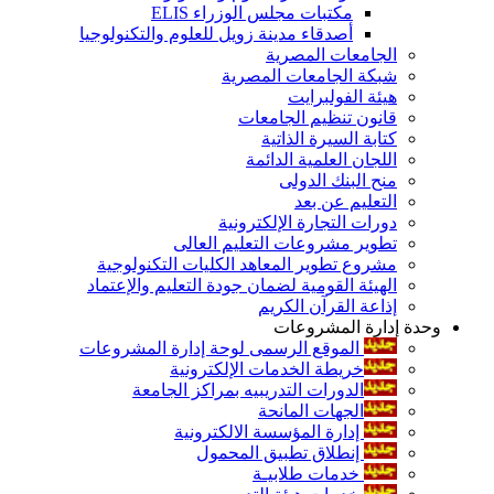
مكتبات مجلس الوزراء ELIS
أصدقاء مدينة زويل للعلوم والتكنولوجيا
الجامعات المصرية
شبكة الجامعات المصرية
هيئة الفولبرايت
قانون تنظيم الجامعات
كتابة السيرة الذاتية
اللجان العلمية الدائمة
منح البنك الدولى
التعليم عن بعد
دورات التجارة الإلكترونية
تطوير مشروعات التعليم العالى
مشروع تطوير المعاهد الكليات التكنولوجية
الهيئة القومية لضمان جودة التعليم والإعتماد
إذاعة القرآن الكريم
وحدة إدارة المشروعات
الموقع الرسمى لوحة إدارة المشروعات
خريطة الخدمات الإلكترونية
الدورات التدريبيه بمراكز الجامعة
الجهات المانحة
إدارة المؤسسة الالكترونية
إنطلاق تطبيق المحمول
خدمات طلابيـة