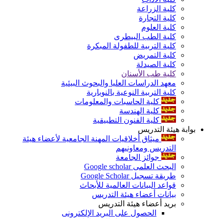
كلية الزراعة
كلية التجارة
كلية العلوم
كلية الطب البيطرى
كلية التربية للطفولة المبكرة
كلية التمريض
كلية الصيدلة
كلية طب الأسنان
معهد الدراسات العليا والبحوث البيئية
كلية التربية النوعية بالنوبارية
كلية الحاسبات والمعلومات
كلية الهندسة
كلية الفنون التطبيقية
بوابة هيئة التدريس
ميثاق أخلاقيات المهنة الجامعية لأعضاء هيئة
التدريس ومعاونيهم
جوائز الجامعة
البحث العلمى Google scholar
طريقة تسجيل Google Scholar
قواعد البيانات العالمية للأبحاث
بيانات أعضاء هيئة التدريس
بريد أعضاء هيئة التدريس
الحصول على البريد الإلكترونى