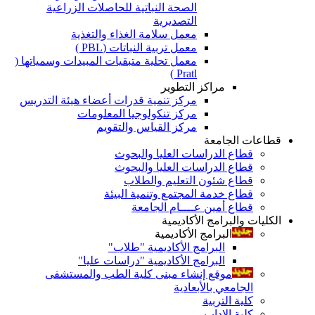
الصحة النباتية للحاصلات الزراعية
التصديرية
معمل سلامة الغذاء والتغذية
معمل تربية النباتات (PBL )
معمل تحلية متبقيات المبيدات وسمياتها (
Pratl )
مراكز التطوير
مركز تنمية قدرات أعضاء هيئة التدريس
مركز تنكولوجيا المعلومات
مركز القياس والتقويم
قطاعات الجامعة
قطاع الدراسات العليا والبحوث
قطاع الدراسات العليا والبحوث
قطاع شئون التعليم والطلاب
قطاع خدمة المجتمع وتنمية البيئة
قطاع أمين عــــام الجامعة
الكليات والبرامج الأكاديمية
البرامج الأكاديمية
البرامج الأكاديمية "طلاب"
البرامج الأكاديمية "دراسات عليا"
موقع إنشاء مبنى كلية الطب والمستشفى
الجامعي بالأبعادية
كلية التربية
كلية الاداب