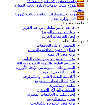
جامعة دمنهور في عيون الصحافة
نموذج طلب خدمات الإدارة العامة للموارد
البشرية
موقع الإستفسارات الخاصة بجائحة كورونا
دليل وزارة العدل
جامعات عربية
جامعة الأمير سلطان بن عبد العزيز
دليل الجامعات العربية
إتحاد الجامعات العربية
مؤسسات عامــــــــــة
المجلس الأعلى للجامعات
قطاع الشئون الثقافية والبعثات
بوابة مصر الرقمية
وزارة التعليم العالى والبحث العلمي
صندوق العلوم والتنمية التكنولوجية stdf
المشروعات الممولة من الإتحاد الأوروبى
المركز القومى للبحوث
أكاديمية البحث العلمى والتكنولوجيا
مكتبات الجامعات المصرية
مكتبة الإسكندرية
المعاهد والمراكز الثقافية
إتحاد مكتبات الجامعات المصرية
مجمع اللغة العربية
بوابة مصر للعلوم والتكتولوجيا