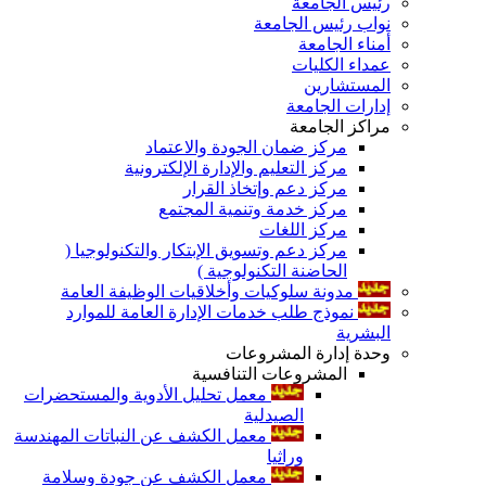
رئيس الجامعة
نواب رئيس الجامعة
أمناء الجامعة
عمداء الكليات
المستشارين
إدارات الجامعة
مراكز الجامعة
مركز ضمان الجودة والاعتماد
مركز التعليم والإدارة الإلكترونية
مركز دعم وإتخاذ القرار
مركز خدمة وتنمية المجتمع
مركز اللغات
مركز دعم وتسويق الإبتكار والتكنولوجيا (
الحاضنة التكنولوجية )
مدونة سلوكيات وأخلاقيات الوظيفة العامة
نموذج طلب خدمات الإدارة العامة للموارد
البشرية
وحدة إدارة المشروعات
المشروعات التنافسية
معمل تحليل الأدوية والمستحضرات
الصيدلية
معمل الكشف عن النباتات المهندسة
وراثيا
معمل الكشف عن جودة وسلامة