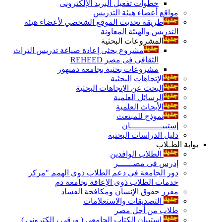
خطوات تفعيل البريد الإلكترونى
مواقع أعضاء هيئة التدريس
طريقة تحديث الموقع الشخصي لأعضاء هيئة
التدريس والهيئة المعاونة
المشروعات البحثية
مشروع بحثى إعادة صياغة تدريس التراث
الثقافى فى مصر REHEED
مشروعات بحثية بجامعة دمنهور
الإتجاهات البحثية
البحث عن الإتجاهات البحثية
الرسائل العلمية
الأبحاث العلمية
نموذج للمبتعث
إستبيـــــــــــــان
دليل الدراسات البحثية
بوابة الطـلاب
الطلاب الوافدين
إدرس فى مصــــــر
دور الجامعة فى دعم الطلاب ذوى الهمم "مركز
خدمات الطلاب ذوى الإعاقة بجامعة دم
مقرر حقوق الإنسان ومكافحة الفساد
التصديقات والاستعلامات
طلاب من أجل مصر
إستبيان الكتاب الجامعي ( ورقي ، إلكتروني )