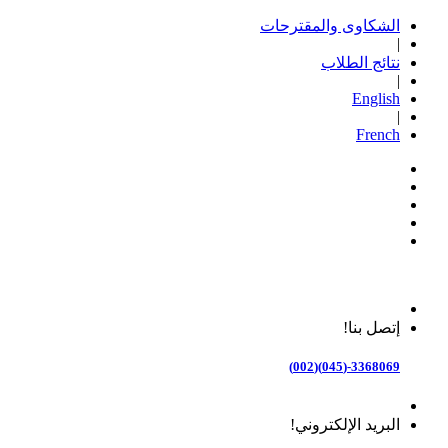
الشكاوى والمقترحات
|
نتائج الطلاب
|
English
|
French
إتصل بنا!
3368069-(045)(002)
البريد الإلكتروني!