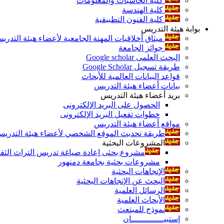
كلية الحاسبات والمعلومات
كلية الهندسة
كلية الفنون التطبيقية
بوابة هيئة التدريس
ميثاق أخلاقيات المهنة الجامعية لأعضاء هيئة التدري
جوائز الجامعة
البحث العلمى Google scholar
طريقة تسجيل Google Scholar
قواعد البيانات العالمية للأبحاث
بيانات أعضاء هيئة التدريس
بريد أعضاء هيئة التدريس
الحصول على البريد الإلكترونى
خطوات تفعيل البريد الإلكترونى
مواقع أعضاء هيئة التدريس
طريقة تحديث الموقع الشخصي لأعضاء هيئة التدريس و
المشروعات البحثية
مشروع بحثى إعادة صياغة تدريس التراث الثقافى 
مشروعات بحثية بجامعة دمنهور
الإتجاهات البحثية
البحث عن الإتجاهات البحثية
الرسائل العلمية
الأبحاث العلمية
نموذج للمبتعث
إستبيـــــــــــــان