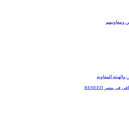
س ومعاونيهم
الهيئة المعاونة
فى مصر REHEED