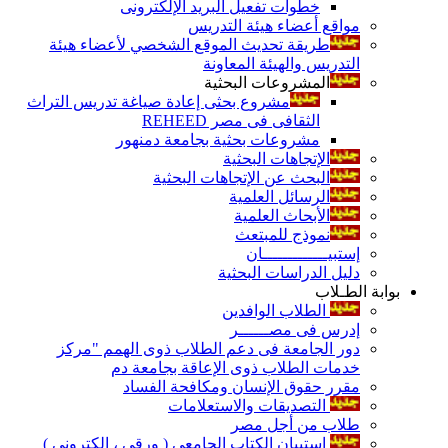
خطوات تفعيل البريد الإلكترونى
مواقع أعضاء هيئة التدريس
طريقة تحديث الموقع الشخصي لأعضاء هيئة
التدريس والهيئة المعاونة
المشروعات البحثية
مشروع بحثى إعادة صياغة تدريس التراث
الثقافى فى مصر REHEED
مشروعات بحثية بجامعة دمنهور
الإتجاهات البحثية
البحث عن الإتجاهات البحثية
الرسائل العلمية
الأبحاث العلمية
نموذج للمبتعث
إستبيـــــــــــــان
دليل الدراسات البحثية
بوابة الطـلاب
الطلاب الوافدين
إدرس فى مصــــــر
دور الجامعة فى دعم الطلاب ذوى الهمم "مركز
خدمات الطلاب ذوى الإعاقة بجامعة دم
مقرر حقوق الإنسان ومكافحة الفساد
التصديقات والاستعلامات
طلاب من أجل مصر
إستبيان الكتاب الجامعي ( ورقي ، إلكتروني )