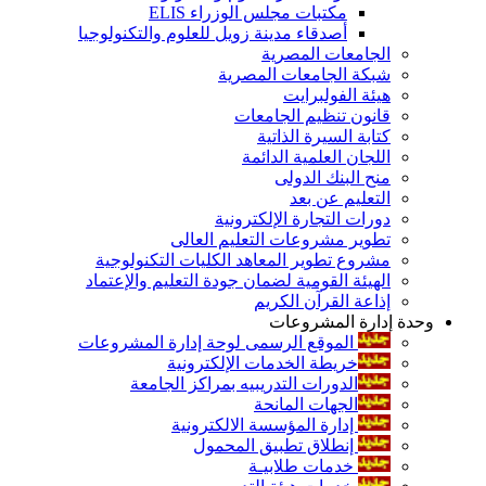
مكتبات مجلس الوزراء ELIS
أصدقاء مدينة زويل للعلوم والتكنولوجيا
الجامعات المصرية
شبكة الجامعات المصرية
هيئة الفولبرايت
قانون تنظيم الجامعات
كتابة السيرة الذاتية
اللجان العلمية الدائمة
منح البنك الدولى
التعليم عن بعد
دورات التجارة الإلكترونية
تطوير مشروعات التعليم العالى
مشروع تطوير المعاهد الكليات التكنولوجية
الهيئة القومية لضمان جودة التعليم والإعتماد
إذاعة القرآن الكريم
وحدة إدارة المشروعات
الموقع الرسمى لوحة إدارة المشروعات
خريطة الخدمات الإلكترونية
الدورات التدريبيه بمراكز الجامعة
الجهات المانحة
إدارة المؤسسة الالكترونية
إنطلاق تطبيق المحمول
خدمات طلابيـة