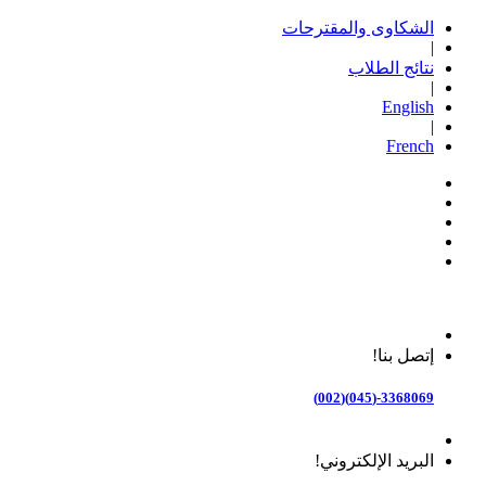
الشكاوى والمقترحات
|
نتائج الطلاب
|
English
|
French
إتصل بنا!
3368069-(045)(002)
البريد الإلكتروني!