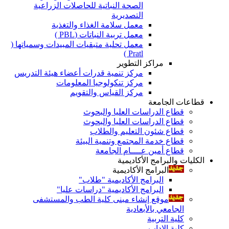
الصحة النباتية للحاصلات الزراعية
التصديرية
معمل سلامة الغذاء والتغذية
معمل تربية النباتات (PBL )
معمل تحلية متبقيات المبيدات وسمياتها (
Pratl )
مراكز التطوير
مركز تنمية قدرات أعضاء هيئة التدريس
مركز تنكولوجيا المعلومات
مركز القياس والتقويم
قطاعات الجامعة
قطاع الدراسات العليا والبحوث
قطاع الدراسات العليا والبحوث
قطاع شئون التعليم والطلاب
قطاع خدمة المجتمع وتنمية البيئة
قطاع أمين عــــام الجامعة
الكليات والبرامج الأكاديمية
البرامج الأكاديمية
البرامج الأكاديمية "طلاب"
البرامج الأكاديمية "دراسات عليا"
موقع إنشاء مبنى كلية الطب والمستشفى
الجامعي بالأبعادية
كلية التربية
كلية الاداب