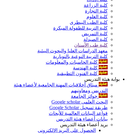
كلية الزراعة
كلية التجارة
كلية العلوم
كلية الطب البيطرى
كلية التربية للطفولة المبكرة
كلية التمريض
كلية الصيدلة
كلية طب الأسنان
معهد الدراسات العليا والبحوث البيئية
كلية التربية النوعية بالنوبارية
كلية الحاسبات والمعلومات
كلية الهندسة
كلية الفنون التطبيقية
بوابة هيئة التدريس
ميثاق أخلاقيات المهنة الجامعية لأعضاء هيئة
التدريس ومعاونيهم
جوائز الجامعة
البحث العلمى Google scholar
طريقة تسجيل Google Scholar
قواعد البيانات العالمية للأبحاث
بيانات أعضاء هيئة التدريس
بريد أعضاء هيئة التدريس
الحصول على البريد الإلكترونى