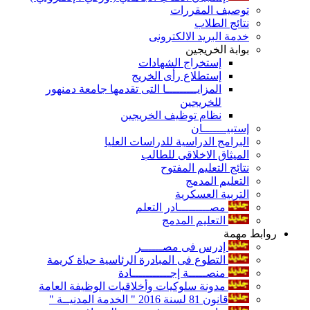
توصيف المقررات
نتائج الطلاب
خدمة البريد الالكترونى
بوابة الخريجين
إستخراج الشهادات
إستطلاع رأى الخريج
المزايـــــــــا التى تقدمها جامعة دمنهور
للخريجين
نظام توظيف الخريجين
إستبيـــــــان
البرامج الدراسية للدراسات العليا
الميثاق الاخلاقى للطالب
نتائج التعليم المفتوح
التعليم المدمج
التربية العسكرية
مصـــــــــادر التعلم
التعليم المدمج
روابط مهمة
إدرس فى مصــــــر
التطوع فى المبادرة الرئاسية حياة كريمة
منصـــــة إجـــــــــــادة
مدونة سلوكيات وأخلاقيات الوظيفة العامة
قانون 81 لسنة 2016 " الخدمة المدنيــة "