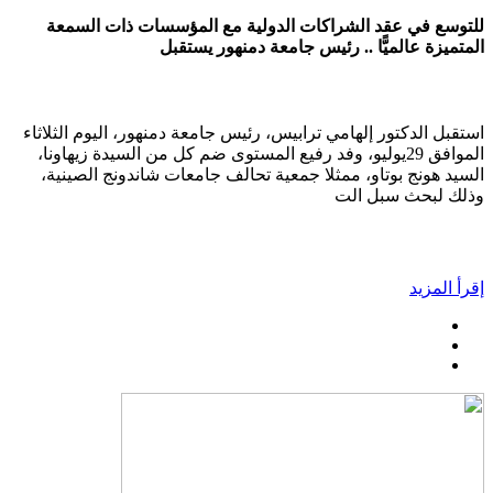
للتوسع في عقد الشراكات الدولية مع المؤسسات ذات السمعة
المتميزة عالميًّا .. رئيس جامعة دمنهور يستقبل
استقبل الدكتور إلهامي ترابيس، رئيس جامعة دمنهور، اليوم الثلاثاء
الموافق 29يوليو، وفد رفيع المستوى ضم كل من السيدة زيهاونا،
السيد هونج بوتاو، ممثلا جمعية تحالف جامعات شاندونج الصينية،
وذلك لبحث سبل الت
إقرأ المزيد