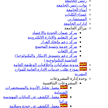
رئيس الجامعة
نواب رئيس الجامعة
أمناء الجامعة
عمداء الكليات
المستشارين
إدارات الجامعة
مراكز الجامعة
مركز ضمان الجودة والاعتماد
مركز التعليم والإدارة الإلكترونية
مركز دعم وإتخاذ القرار
مركز خدمة وتنمية المجتمع
مركز اللغات
مركز دعم وتسويق الإبتكار والتكنولوجيا (
الحاضنة التكنولوجية )
مدونة سلوكيات وأخلاقيات الوظيفة العامة
نموذج طلب خدمات الإدارة العامة للموارد
البشرية
وحدة إدارة المشروعات
المشروعات التنافسية
معمل تحليل الأدوية والمستحضرات
الصيدلية
معمل الكشف عن النباتات المهندسة
وراثيا
معمل الكشف عن جودة وسلامة