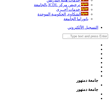
خدمات هيئة التدريس
ترخيص مركز ICDL بالجامعة
خدمات أخــرى
الشكاوى الحكومية الموحدة
بانوراما الجامعة
التسجيل الألكتروني
جامعة دمنهور
جامعة دمنهور