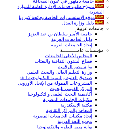
جامعة دمنهور في عيون الصحافة
نموذج طلب خدمات الإدارة العامة للموارد
البشرية
موقع الإستفسارات الخاصة بجائحة كورونا
دليل وزارة العدل
جامعات عربية
جامعة الأمير سلطان بن عبد العزيز
دليل الجامعات العربية
إتحاد الجامعات العربية
مؤسسات عامــــــــــة
المجلس الأعلى للجامعات
قطاع الشئون الثقافية والبعثات
بوابة مصر الرقمية
وزارة التعليم العالى والبحث العلمي
صندوق العلوم والتنمية التكنولوجية stdf
المشروعات الممولة من الإتحاد الأوروبى
المركز القومى للبحوث
أكاديمية البحث العلمى والتكنولوجيا
مكتبات الجامعات المصرية
مكتبة الإسكندرية
المعاهد والمراكز الثقافية
إتحاد مكتبات الجامعات المصرية
مجمع اللغة العربية
بوابة مصر للعلوم والتكتولوجيا