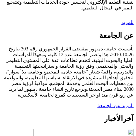
بتقنية التعليم الإلكتروني لتحسين جودة الخدمات التعليمية وتشجيع
التميز في المجال التعليمي.
للمزيد
عن الجامعة
تأسست جامعة دمنهور بمقتضى القرار الجمهوري رقم 303 بتاريخ
26-10-2010، هذا وتضم الجامعة عدد 12 كلية، ومعهدًا للدراسات
العليا والبحوث البيئية، لتخدم قطاعات عدة على المستوي التعليمي
والبحثي والمجتمعي وفق رؤية الجامعة واستراتيجيتها التعليمية
والتدريبية، رافعةً شعار "جامعة خادمة للمجتمع وجامعة بلا أسوار"،
لتحقيق أهدافها المنشودة في الارتقاء بسياستها التعليمية، والمواءمة
بين معطيات البحث العلمي وخدمة المجتمع، مواكبةً لرؤية مصر
2030 لبناء مصر الحديثة.ويرجع تاريخ انشاء جامعة دمنهور لما يزيد
عن ربع قرن منذ اواخر السبعينيات كفرع لجامعة الأسكندرية
المزيد عن الجامعة
آخر
الأخبار