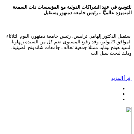
للتوسع في عقد الشراكات الدولية مع المؤسسات ذات السمعة
المتميزة عالميًّا .. رئيس جامعة دمنهور يستقبل
استقبل الدكتور إلهامي ترابيس، رئيس جامعة دمنهور، اليوم الثلاثاء
الموافق 29يوليو، وفد رفيع المستوى ضم كل من السيدة زيهاونا،
السيد هونج بوتاو، ممثلا جمعية تحالف جامعات شاندونج الصينية،
وذلك لبحث سبل الت
إقرأ المزيد