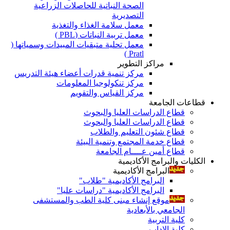
الصحة النباتية للحاصلات الزراعية
التصديرية
معمل سلامة الغذاء والتغذية
معمل تربية النباتات (PBL )
معمل تحلية متبقيات المبيدات وسمياتها (
Pratl )
مراكز التطوير
مركز تنمية قدرات أعضاء هيئة التدريس
مركز تنكولوجيا المعلومات
مركز القياس والتقويم
قطاعات الجامعة
قطاع الدراسات العليا والبحوث
قطاع الدراسات العليا والبحوث
قطاع شئون التعليم والطلاب
قطاع خدمة المجتمع وتنمية البيئة
قطاع أمين عــــام الجامعة
الكليات والبرامج الأكاديمية
البرامج الأكاديمية
البرامج الأكاديمية "طلاب"
البرامج الأكاديمية "دراسات عليا"
موقع إنشاء مبنى كلية الطب والمستشفى
الجامعي بالأبعادية
كلية التربية
كلية الاداب