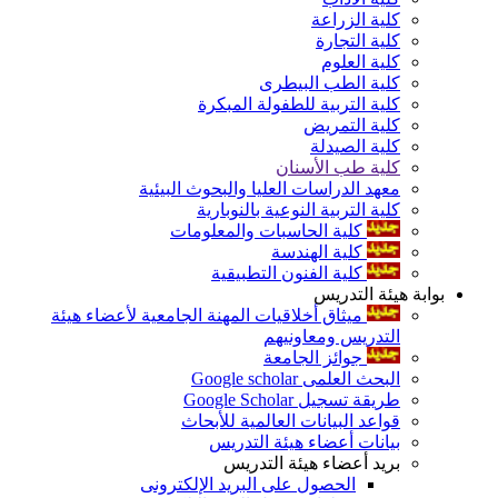
كلية الزراعة
كلية التجارة
كلية العلوم
كلية الطب البيطرى
كلية التربية للطفولة المبكرة
كلية التمريض
كلية الصيدلة
كلية طب الأسنان
معهد الدراسات العليا والبحوث البيئية
كلية التربية النوعية بالنوبارية
كلية الحاسبات والمعلومات
كلية الهندسة
كلية الفنون التطبيقية
بوابة هيئة التدريس
ميثاق أخلاقيات المهنة الجامعية لأعضاء هيئة
التدريس ومعاونيهم
جوائز الجامعة
البحث العلمى Google scholar
طريقة تسجيل Google Scholar
قواعد البيانات العالمية للأبحاث
بيانات أعضاء هيئة التدريس
بريد أعضاء هيئة التدريس
الحصول على البريد الإلكترونى