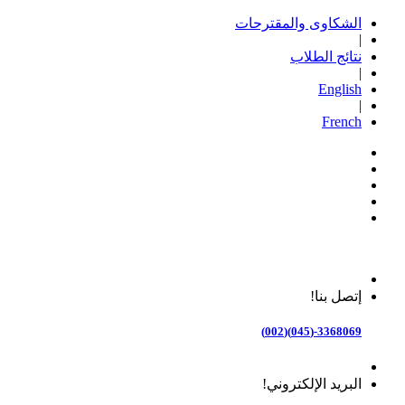
الشكاوى والمقترحات
|
نتائج الطلاب
|
English
|
French
إتصل بنا!
3368069-(045)(002)
البريد الإلكتروني!