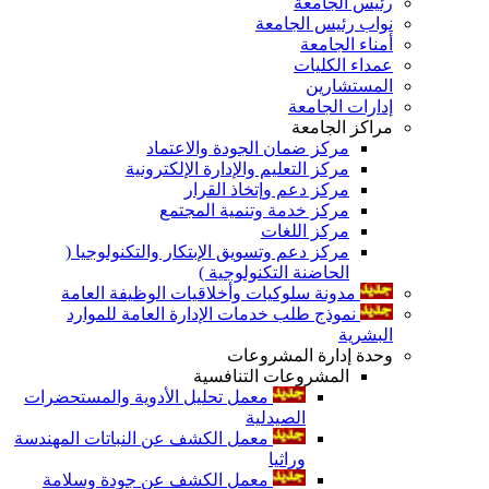
رئيس الجامعة
نواب رئيس الجامعة
أمناء الجامعة
عمداء الكليات
المستشارين
إدارات الجامعة
مراكز الجامعة
مركز ضمان الجودة والاعتماد
مركز التعليم والإدارة الإلكترونية
مركز دعم وإتخاذ القرار
مركز خدمة وتنمية المجتمع
مركز اللغات
مركز دعم وتسويق الإبتكار والتكنولوجيا (
الحاضنة التكنولوجية )
مدونة سلوكيات وأخلاقيات الوظيفة العامة
نموذج طلب خدمات الإدارة العامة للموارد
البشرية
وحدة إدارة المشروعات
المشروعات التنافسية
معمل تحليل الأدوية والمستحضرات
الصيدلية
معمل الكشف عن النباتات المهندسة
وراثيا
معمل الكشف عن جودة وسلامة