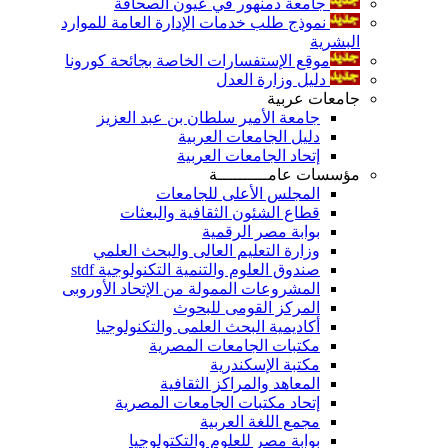
جامعة دمنهور في عيون الصحافة
نموذج طلب خدمات الإدارة العامة للموارد
البشرية
موقع الإستفسارات الخاصة بجائحة كورونا
دليل وزارة العدل
جامعات عربية
جامعة الأمير سلطان بن عبد العزيز
دليل الجامعات العربية
إتحاد الجامعات العربية
مؤسسات عامــــــــــة
المجلس الأعلى للجامعات
قطاع الشئون الثقافية والبعثات
بوابة مصر الرقمية
وزارة التعليم العالى والبحث العلمي
صندوق العلوم والتنمية التكنولوجية stdf
المشروعات الممولة من الإتحاد الأوروبى
المركز القومى للبحوث
أكاديمية البحث العلمى والتكنولوجيا
مكتبات الجامعات المصرية
مكتبة الإسكندرية
المعاهد والمراكز الثقافية
إتحاد مكتبات الجامعات المصرية
مجمع اللغة العربية
بوابة مصر للعلوم والتكتولوجيا