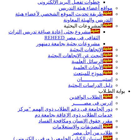
خطوات تفعيل البريد الإلكترونى
مواقع أعضاء هيئة التدريس
طريقة تحديث الموقع الشخصي لأعضاء هيئة
التدريس والهيئة المعاونة
المشروعات البحثية
مشروع بحثى إعادة صياغة تدريس التراث
الثقافى فى مصر REHEED
مشروعات بحثية بجامعة دمنهور
الإتجاهات البحثية
البحث عن الإتجاهات البحثية
الرسائل العلمية
الأبحاث العلمية
نموذج للمبتعث
إستبيـــــــــــــان
دليل الدراسات البحثية
بوابة الطـلاب
الطلاب الوافدين
إدرس فى مصــــــر
دور الجامعة فى دعم الطلاب ذوى الهمم "مركز
خدمات الطلاب ذوى الإعاقة بجامعة دم
مقرر حقوق الإنسان ومكافحة الفساد
التصديقات والاستعلامات
طلاب من أجل مصر
إستبيان الكتاب الجامعي ( ورقي ، إلكتروني )