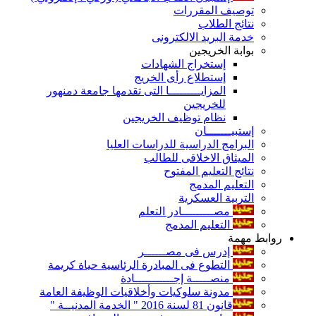
توصيف المقررات
نتائج الطلاب
خدمة البريد الالكترونى
بوابة الخريجين
إستخراج الشهادات
إستطلاع رأى الخريج
المزايـــــــــا التى تقدمها جامعة دمنهور
للخريجين
نظام توظيف الخريجين
إستبيـــــــان
البرامج الدراسية للدراسات العليا
الميثاق الاخلاقى للطالب
نتائج التعليم المفتوح
التعليم المدمج
التربية العسكرية
مصـــــــــادر التعلم
التعليم المدمج
روابط مهمة
إدرس فى مصــــــر
التطوع فى المبادرة الرئاسية حياة كريمة
منصـــــة إجـــــــــــادة
مدونة سلوكيات وأخلاقيات الوظيفة العامة
قانون 81 لسنة 2016 " الخدمة المدنيــة "