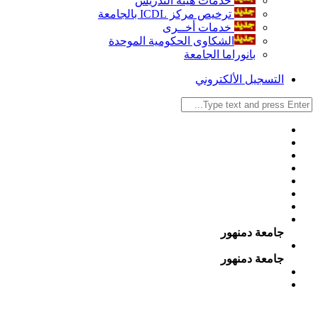
خدمات هيئة التدريس
ترخيص مركز ICDL بالجامعة
خدمات أخــرى
الشكاوى الحكومية الموحدة
بانوراما الجامعة
التسجيل الألكتروني
جامعة دمنهور
جامعة دمنهور