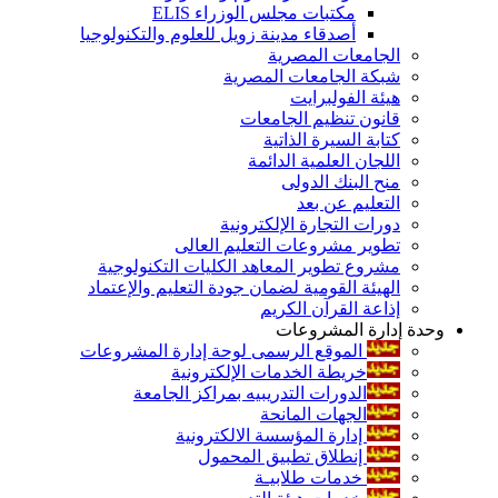
مكتبات مجلس الوزراء ELIS
أصدقاء مدينة زويل للعلوم والتكنولوجيا
الجامعات المصرية
شبكة الجامعات المصرية
هيئة الفولبرايت
قانون تنظيم الجامعات
كتابة السيرة الذاتية
اللجان العلمية الدائمة
منح البنك الدولى
التعليم عن بعد
دورات التجارة الإلكترونية
تطوير مشروعات التعليم العالى
مشروع تطوير المعاهد الكليات التكنولوجية
الهيئة القومية لضمان جودة التعليم والإعتماد
إذاعة القرآن الكريم
وحدة إدارة المشروعات
الموقع الرسمى لوحة إدارة المشروعات
خريطة الخدمات الإلكترونية
الدورات التدريبيه بمراكز الجامعة
الجهات المانحة
إدارة المؤسسة الالكترونية
إنطلاق تطبيق المحمول
خدمات طلابيـة