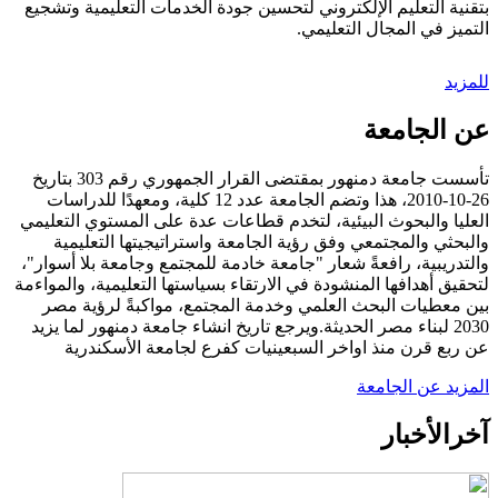
بتقنية التعليم الإلكتروني لتحسين جودة الخدمات التعليمية وتشجيع
التميز في المجال التعليمي.
للمزيد
عن الجامعة
تأسست جامعة دمنهور بمقتضى القرار الجمهوري رقم 303 بتاريخ
26-10-2010، هذا وتضم الجامعة عدد 12 كلية، ومعهدًا للدراسات
العليا والبحوث البيئية، لتخدم قطاعات عدة على المستوي التعليمي
والبحثي والمجتمعي وفق رؤية الجامعة واستراتيجيتها التعليمية
والتدريبية، رافعةً شعار "جامعة خادمة للمجتمع وجامعة بلا أسوار"،
لتحقيق أهدافها المنشودة في الارتقاء بسياستها التعليمية، والمواءمة
بين معطيات البحث العلمي وخدمة المجتمع، مواكبةً لرؤية مصر
2030 لبناء مصر الحديثة.ويرجع تاريخ انشاء جامعة دمنهور لما يزيد
عن ربع قرن منذ اواخر السبعينيات كفرع لجامعة الأسكندرية
المزيد عن الجامعة
آخر
الأخبار