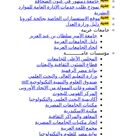
جامعة دمنهور في عيون الصحافة
نموذج طلب خدمات الإدارة العامة للموارد
البشرية
موقع الإستفسارات الخاصة بجائحة كورونا
دليل وزارة العدل
جامعات عربية
جامعة الأمير سلطان بن عبد العزيز
دليل الجامعات العربية
إتحاد الجامعات العربية
مؤسسات عامــــــــــة
المجلس الأعلى للجامعات
قطاع الشئون الثقافية والبعثات
بوابة مصر الرقمية
وزارة التعليم العالى والبحث العلمي
صندوق العلوم والتنمية التكنولوجية stdf
المشروعات الممولة من الإتحاد الأوروبى
المركز القومى للبحوث
أكاديمية البحث العلمى والتكنولوجيا
مكتبات الجامعات المصرية
مكتبة الإسكندرية
المعاهد والمراكز الثقافية
إتحاد مكتبات الجامعات المصرية
مجمع اللغة العربية
بوابة مصر للعلوم والتكتولوجيا