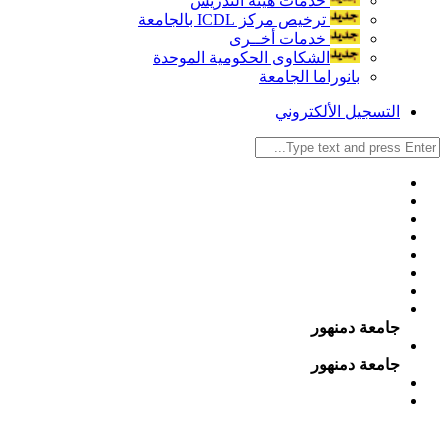
خدمات هيئة التدريس
ترخيص مركز ICDL بالجامعة
خدمات أخــرى
الشكاوى الحكومية الموحدة
بانوراما الجامعة
التسجيل الألكتروني
جامعة دمنهور
جامعة دمنهور