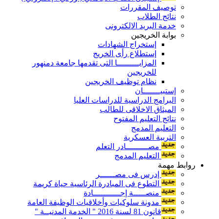
توصيف المقررات
نتائج الطلاب
خدمة البريد الالكترونى
بوابة الخريجين
إستخراج الشهادات
إستطلاع رأى الخريج
المزايـــــــــا التى تقدمها جامعة دمنهور
للخريجين
نظام توظيف الخريجين
إستبيـــــــان
البرامج الدراسية للدراسات العليا
الميثاق الاخلاقى للطالب
نتائج التعليم المفتوح
التعليم المدمج
التربية العسكرية
مصـــــــــادر التعلم
التعليم المدمج
روابط مهمة
إدرس فى مصــــــر
التطوع فى المبادرة الرئاسية حياة كريمة
منصـــــة إجـــــــــــادة
مدونة سلوكيات وأخلاقيات الوظيفة العامة
قانون 81 لسنة 2016 " الخدمة المدنيــة "