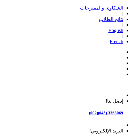
الشكاوى والمقترحات
|
نتائج الطلاب
|
English
|
French
إتصل بنا!
3368069-(045)(002)
البريد الإلكتروني!