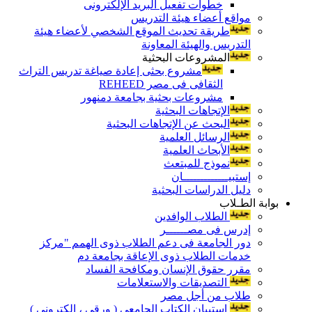
خطوات تفعيل البريد الإلكترونى
مواقع أعضاء هيئة التدريس
طريقة تحديث الموقع الشخصي لأعضاء هيئة
التدريس والهيئة المعاونة
المشروعات البحثية
مشروع بحثى إعادة صياغة تدريس التراث
الثقافى فى مصر REHEED
مشروعات بحثية بجامعة دمنهور
الإتجاهات البحثية
البحث عن الإتجاهات البحثية
الرسائل العلمية
الأبحاث العلمية
نموذج للمبتعث
إستبيـــــــــــــان
دليل الدراسات البحثية
بوابة الطـلاب
الطلاب الوافدين
إدرس فى مصــــــر
دور الجامعة فى دعم الطلاب ذوى الهمم "مركز
خدمات الطلاب ذوى الإعاقة بجامعة دم
مقرر حقوق الإنسان ومكافحة الفساد
التصديقات والاستعلامات
طلاب من أجل مصر
إستبيان الكتاب الجامعي ( ورقي ، إلكتروني )