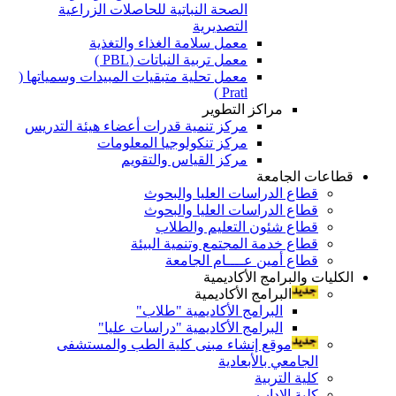
الصحة النباتية للحاصلات الزراعية
التصديرية
معمل سلامة الغذاء والتغذية
معمل تربية النباتات (PBL )
معمل تحلية متبقيات المبيدات وسمياتها (
Pratl )
مراكز التطوير
مركز تنمية قدرات أعضاء هيئة التدريس
مركز تنكولوجيا المعلومات
مركز القياس والتقويم
قطاعات الجامعة
قطاع الدراسات العليا والبحوث
قطاع الدراسات العليا والبحوث
قطاع شئون التعليم والطلاب
قطاع خدمة المجتمع وتنمية البيئة
قطاع أمين عــــام الجامعة
الكليات والبرامج الأكاديمية
البرامج الأكاديمية
البرامج الأكاديمية "طلاب"
البرامج الأكاديمية "دراسات عليا"
موقع إنشاء مبنى كلية الطب والمستشفى
الجامعي بالأبعادية
كلية التربية
كلية الاداب