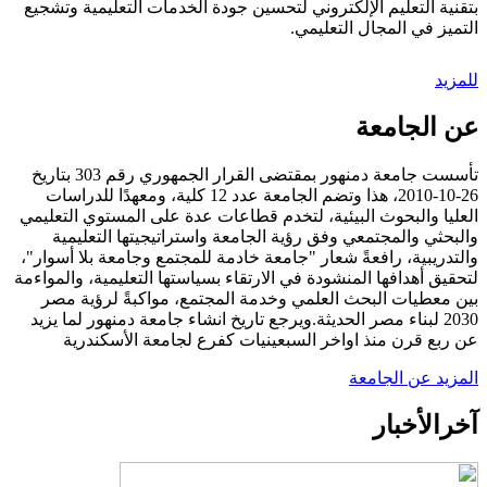
بتقنية التعليم الإلكتروني لتحسين جودة الخدمات التعليمية وتشجيع
التميز في المجال التعليمي.
للمزيد
عن الجامعة
تأسست جامعة دمنهور بمقتضى القرار الجمهوري رقم 303 بتاريخ
26-10-2010، هذا وتضم الجامعة عدد 12 كلية، ومعهدًا للدراسات
العليا والبحوث البيئية، لتخدم قطاعات عدة على المستوي التعليمي
والبحثي والمجتمعي وفق رؤية الجامعة واستراتيجيتها التعليمية
والتدريبية، رافعةً شعار "جامعة خادمة للمجتمع وجامعة بلا أسوار"،
لتحقيق أهدافها المنشودة في الارتقاء بسياستها التعليمية، والمواءمة
بين معطيات البحث العلمي وخدمة المجتمع، مواكبةً لرؤية مصر
2030 لبناء مصر الحديثة.ويرجع تاريخ انشاء جامعة دمنهور لما يزيد
عن ربع قرن منذ اواخر السبعينيات كفرع لجامعة الأسكندرية
المزيد عن الجامعة
آخر
الأخبار