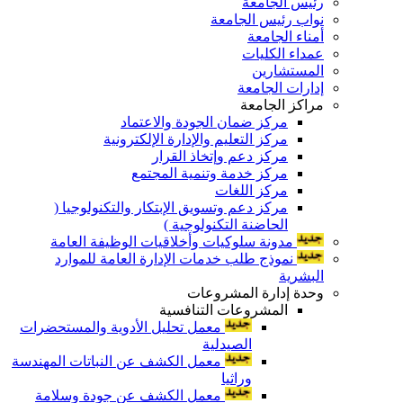
رئيس الجامعة
نواب رئيس الجامعة
أمناء الجامعة
عمداء الكليات
المستشارين
إدارات الجامعة
مراكز الجامعة
مركز ضمان الجودة والاعتماد
مركز التعليم والإدارة الإلكترونية
مركز دعم وإتخاذ القرار
مركز خدمة وتنمية المجتمع
مركز اللغات
مركز دعم وتسويق الإبتكار والتكنولوجيا (
الحاضنة التكنولوجية )
مدونة سلوكيات وأخلاقيات الوظيفة العامة
نموذج طلب خدمات الإدارة العامة للموارد
البشرية
وحدة إدارة المشروعات
المشروعات التنافسية
معمل تحليل الأدوية والمستحضرات
الصيدلية
معمل الكشف عن النباتات المهندسة
وراثيا
معمل الكشف عن جودة وسلامة