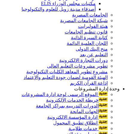
مكتبات مجلس الوزراء ELIS
أصدقاء مدينة زويل للعلوم والتكنولوجيا
الجامعات المصرية
شبكة الجامعات المصرية
هيئة الفولبرايت
قانون تنظيم الجامعات
كتابة السيرة الذاتية
اللجان العلمية الدائمة
منح البنك الدولى
التعليم عن بعد
دورات التجارة الإلكترونية
تطوير مشروعات التعليم العالى
مشروع تطوير المعاهد الكليات التكنولوجية
الهيئة القومية لضمان جودة التعليم والإعتماد
إذاعة القرآن الكريم
وحدة إدارة المشروعات
الموقع الرسمى لوحة إدارة المشروعات
خريطة الخدمات الإلكترونية
الدورات التدريبيه بمراكز الجامعة
الجهات المانحة
إدارة المؤسسة الالكترونية
إنطلاق تطبيق المحمول
خدمات طلابيـة