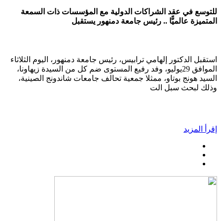
للتوسع في عقد الشراكات الدولية مع المؤسسات ذات السمعة
المتميزة عالميًّا .. رئيس جامعة دمنهور يستقبل
استقبل الدكتور إلهامي ترابيس، رئيس جامعة دمنهور، اليوم الثلاثاء
الموافق 29يوليو، وفد رفيع المستوى ضم كل من السيدة زيهاونا،
السيد هونج بوتاو، ممثلا جمعية تحالف جامعات شاندونج الصينية،
وذلك لبحث سبل الت
إقرأ المزيد