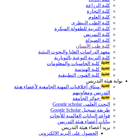
كلية الزراعة
كلية التجارة
كلية العلوم
كلية الطب البيطرى
كلية التربية للطفولة المبكرة
كلية التمريض
كلية الصيدلة
كلية طب الأسنان
معهد الدراسات العليا والبحوث البيئية
كلية التربية النوعية بالنوبارية
كلية الحاسبات والمعلومات
كلية الهندسة
كلية الفنون التطبيقية
بوابة هيئة التدريس
ميثاق أخلاقيات المهنة الجامعية لأعضاء هيئة
التدريس ومعاونيهم
جوائز الجامعة
البحث العلمى Google scholar
طريقة تسجيل Google Scholar
قواعد البيانات العالمية للأبحاث
بيانات أعضاء هيئة التدريس
بريد أعضاء هيئة التدريس
الحصول على البريد الإلكترونى