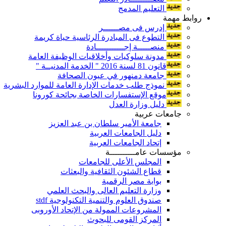
التعليم المدمج
روابط مهمة
إدرس فى مصــــــر
التطوع فى المبادرة الرئاسية حياة كريمة
منصـــــة إجـــــــــــادة
مدونة سلوكيات وأخلاقيات الوظيفة العامة
قانون 81 لسنة 2016 " الخدمة المدنيــة "
جامعة دمنهور في عيون الصحافة
نموذج طلب خدمات الإدارة العامة للموارد البشرية
موقع الإستفسارات الخاصة بجائحة كورونا
دليل وزارة العدل
جامعات عربية
جامعة الأمير سلطان بن عبد العزيز
دليل الجامعات العربية
إتحاد الجامعات العربية
مؤسسات عامــــــــــة
المجلس الأعلى للجامعات
قطاع الشئون الثقافية والبعثات
بوابة مصر الرقمية
وزارة التعليم العالى والبحث العلمي
صندوق العلوم والتنمية التكنولوجية stdf
المشروعات الممولة من الإتحاد الأوروبى
المركز القومى للبحوث