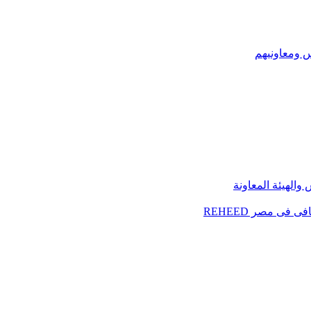
س ومعاونيهم
الهيئة المعاونة
فى مصر REHEED