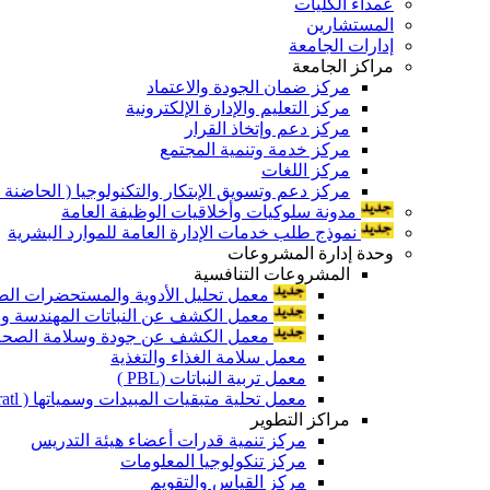
عمداء الكليات
المستشارين
إدارات الجامعة
مراكز الجامعة
مركز ضمان الجودة والاعتماد
مركز التعليم والإدارة الإلكترونية
مركز دعم وإتخاذ القرار
مركز خدمة وتنمية المجتمع
مركز اللغات
مركز دعم وتسويق الإبتكار والتكنولوجيا ( الحاضنة ا
مدونة سلوكيات وأخلاقيات الوظيفة العامة
نموذج طلب خدمات الإدارة العامة للموارد البشرية
وحدة إدارة المشروعات
المشروعات التنافسية
معمل تحليل الأدوية والمستحضرات الص
معمل الكشف عن النباتات المهندسة ورا
معمل الكشف عن جودة وسلامة الصحة الن
معمل سلامة الغذاء والتغذية
معمل تربية النباتات (PBL )
معمل تحلية متبقيات المبيدات وسمياتها ( Pratl )
مراكز التطوير
مركز تنمية قدرات أعضاء هيئة التدريس
مركز تنكولوجيا المعلومات
مركز القياس والتقويم