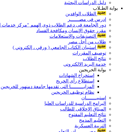
دليل الدراسات البحثية
بوابة الطـلاب
الطلاب الوافدين
إدرس فى مصــــــر
دور الجامعة فى دعم الطلاب ذوى الهمم "مركز خدمات ال
مقرر حقوق الإنسان ومكافحة الفساد
التصديقات والاستعلامات
طلاب من أجل مصر
إستبيان الكتاب الجامعي ( ورقي ، إلكتروني )
توصيف المقررات
نتائج الطلاب
خدمة البريد الالكترونى
بوابة الخريجين
إستخراج الشهادات
إستطلاع رأى الخريج
المزايـــــــــا التى تقدمها جامعة دمنهور للخريجين
نظام توظيف الخريجين
إستبيـــــــان
البرامج الدراسية للدراسات العليا
الميثاق الاخلاقى للطالب
نتائج التعليم المفتوح
التعليم المدمج
التربية العسكرية
مصـــــــــادر التعلم