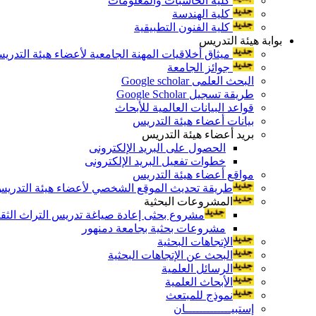
كلية الحاسبات والمعلومات
كلية الهندسة
كلية الفنون التطبيقية
بوابة هيئة التدريس
ميثاق أخلاقيات المهنة الجامعية لأعضاء هيئة التدري
جوائز الجامعة
البحث العلمى Google scholar
طريقة تسجيل Google Scholar
قواعد البيانات العالمية للأبحاث
بيانات أعضاء هيئة التدريس
بريد أعضاء هيئة التدريس
الحصول على البريد الإلكترونى
خطوات تفعيل البريد الإلكترونى
مواقع أعضاء هيئة التدريس
طريقة تحديث الموقع الشخصي لأعضاء هيئة التدريس و
المشروعات البحثية
مشروع بحثى إعادة صياغة تدريس التراث الثقافى 
مشروعات بحثية بجامعة دمنهور
الإتجاهات البحثية
البحث عن الإتجاهات البحثية
الرسائل العلمية
الأبحاث العلمية
نموذج للمبتعث
إستبيـــــــــــــان