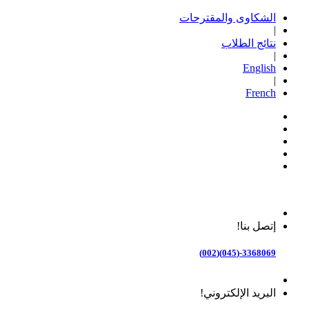
الشكاوى والمقترحات
|
نتائج الطلاب
|
English
|
French
إتصل بنا!
3368069-(045)(002)
البريد الإلكتروني!