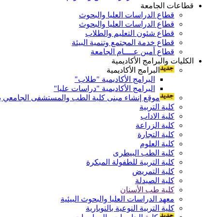
قطاعات الجامعة
قطاع الدراسات العليا والبحوث
قطاع الدراسات العليا والبحوث
قطاع شئون التعليم والطلاب
قطاع خدمة المجتمع وتنمية البيئة
قطاع أمين عــــام الجامعة
الكليات والبرامج الأكاديمية
البرامج الأكاديمية
البرامج الأكاديمية "طلاب"
البرامج الأكاديمية "دراسات عليا"
موقع إنشاء مبنى كلية الطب والمستشفى الجامعي بال
كلية التربية
كلية الاداب
كلية الزراعة
كلية التجارة
كلية العلوم
كلية الطب البيطرى
كلية التربية للطفولة المبكرة
كلية التمريض
كلية الصيدلة
كلية طب الأسنان
معهد الدراسات العليا والبحوث البيئية
كلية التربية النوعية بالنوبارية