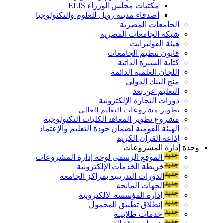
مكتبات مجلس الوزراء ELIS
أصدقاء مدينة زويل للعلوم والتكنولوجيا
الجامعات المصرية
شبكة الجامعات المصرية
هيئة الفولبرايت
قانون تنظيم الجامعات
كتابة السيرة الذاتية
اللجان العلمية الدائمة
منح البنك الدولى
التعليم عن بعد
دورات التجارة الإلكترونية
تطوير مشروعات التعليم العالى
مشروع تطوير المعاهد الكليات التكنولوجية
الهيئة القومية لضمان جودة التعليم والإعتماد
إذاعة القرآن الكريم
وحدة إدارة المشروعات
الموقع الرسمى لوحة إدارة المشروعات
خريطة الخدمات الإلكترونية
الدورات التدريبيه بمراكز الجامعة
الجهات المانحة
إدارة المؤسسة الالكترونية
إنطلاق تطبيق المحمول
خدمات طلابيـة