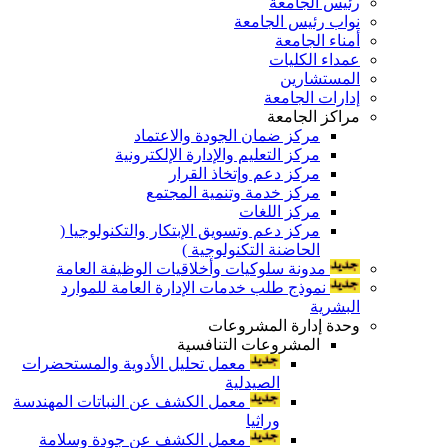
رئيس الجامعة
نواب رئيس الجامعة
أمناء الجامعة
عمداء الكليات
المستشارين
إدارات الجامعة
مراكز الجامعة
مركز ضمان الجودة والاعتماد
مركز التعليم والإدارة الإلكترونية
مركز دعم وإتخاذ القرار
مركز خدمة وتنمية المجتمع
مركز اللغات
مركز دعم وتسويق الإبتكار والتكنولوجيا (
الحاضنة التكنولوجية )
مدونة سلوكيات وأخلاقيات الوظيفة العامة
نموذج طلب خدمات الإدارة العامة للموارد
البشرية
وحدة إدارة المشروعات
المشروعات التنافسية
معمل تحليل الأدوية والمستحضرات
الصيدلية
معمل الكشف عن النباتات المهندسة
وراثيا
معمل الكشف عن جودة وسلامة