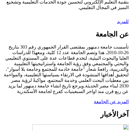
بتقنية التعليم الإلكتروني لتحسين جودة الخدمات التعليمية وتشجيع
التميز في المجال التعليمي.
للمزيد
عن الجامعة
تأسست جامعة دمنهور بمقتضى القرار الجمهوري رقم 303 بتاريخ
26-10-2010، هذا وتضم الجامعة عدد 12 كلية، ومعهدًا للدراسات
العليا والبحوث البيئية، لتخدم قطاعات عدة على المستوي التعليمي
والبحثي والمجتمعي وفق رؤية الجامعة واستراتيجيتها التعليمية
والتدريبية، رافعةً شعار "جامعة خادمة للمجتمع وجامعة بلا أسوار"،
لتحقيق أهدافها المنشودة في الارتقاء بسياستها التعليمية، والمواءمة
بين معطيات البحث العلمي وخدمة المجتمع، مواكبةً لرؤية مصر
2030 لبناء مصر الحديثة.ويرجع تاريخ انشاء جامعة دمنهور لما يزيد
عن ربع قرن منذ اواخر السبعينيات كفرع لجامعة الأسكندرية
المزيد عن الجامعة
آخر
الأخبار