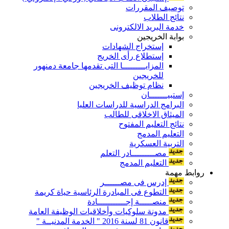
توصيف المقررات
نتائج الطلاب
خدمة البريد الالكترونى
بوابة الخريجين
إستخراج الشهادات
إستطلاع رأى الخريج
المزايـــــــــا التى تقدمها جامعة دمنهور
للخريجين
نظام توظيف الخريجين
إستبيـــــــان
البرامج الدراسية للدراسات العليا
الميثاق الاخلاقى للطالب
نتائج التعليم المفتوح
التعليم المدمج
التربية العسكرية
مصـــــــــادر التعلم
التعليم المدمج
روابط مهمة
إدرس فى مصــــــر
التطوع فى المبادرة الرئاسية حياة كريمة
منصـــــة إجـــــــــــادة
مدونة سلوكيات وأخلاقيات الوظيفة العامة
قانون 81 لسنة 2016 " الخدمة المدنيــة "