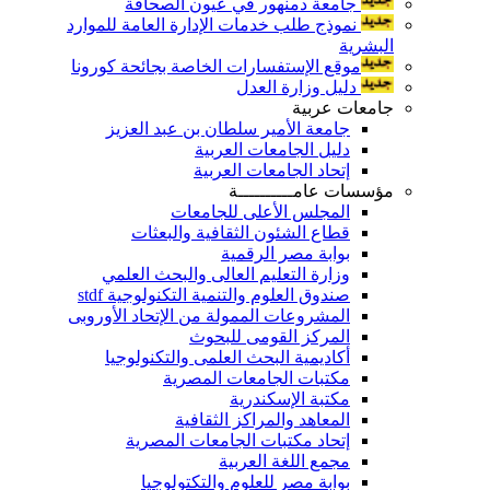
جامعة دمنهور في عيون الصحافة
نموذج طلب خدمات الإدارة العامة للموارد
البشرية
موقع الإستفسارات الخاصة بجائحة كورونا
دليل وزارة العدل
جامعات عربية
جامعة الأمير سلطان بن عبد العزيز
دليل الجامعات العربية
إتحاد الجامعات العربية
مؤسسات عامــــــــــة
المجلس الأعلى للجامعات
قطاع الشئون الثقافية والبعثات
بوابة مصر الرقمية
وزارة التعليم العالى والبحث العلمي
صندوق العلوم والتنمية التكنولوجية stdf
المشروعات الممولة من الإتحاد الأوروبى
المركز القومى للبحوث
أكاديمية البحث العلمى والتكنولوجيا
مكتبات الجامعات المصرية
مكتبة الإسكندرية
المعاهد والمراكز الثقافية
إتحاد مكتبات الجامعات المصرية
مجمع اللغة العربية
بوابة مصر للعلوم والتكتولوجيا