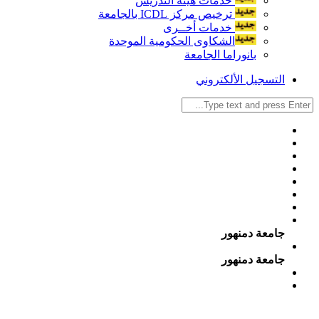
خدمات هيئة التدريس
ترخيص مركز ICDL بالجامعة
خدمات أخــرى
الشكاوى الحكومية الموحدة
بانوراما الجامعة
التسجيل الألكتروني
جامعة دمنهور
جامعة دمنهور