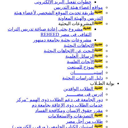
خطوات تفعيل البريد الإلكترونى
مواقع أعضاء هيئة التدريس
طريقة تحديث الموقع الشخصي لأعضاء هيئة
التدريس والهيئة المعاونة
المشروعات البحثية
مشروع بحثى إعادة صياغة تدريس التراث
الثقافى فى مصر REHEED
مشروعات بحثية بجامعة دمنهور
الإتجاهات البحثية
البحث عن الإتجاهات البحثية
الرسائل العلمية
الأبحاث العلمية
نموذج للمبتعث
إستبيـــــــــــــان
دليل الدراسات البحثية
بوابة الطـلاب
الطلاب الوافدين
إدرس فى مصــــــر
دور الجامعة فى دعم الطلاب ذوى الهمم "مركز
خدمات الطلاب ذوى الإعاقة بجامعة دم
مقرر حقوق الإنسان ومكافحة الفساد
التصديقات والاستعلامات
طلاب من أجل مصر
إستبيان الكتاب الجامعي ( ورقي ، إلكتروني )