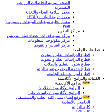
الصحة النباتية للحاصلات الزراعية
التصديرية
معمل سلامة الغذاء والتغذية
معمل تربية النباتات (PBL )
معمل تحلية متبقيات المبيدات وسمياتها (
Pratl )
مراكز التطوير
مركز تنمية قدرات أعضاء هيئة التدريس
مركز تنكولوجيا المعلومات
مركز القياس والتقويم
قطاعات الجامعة
قطاع الدراسات العليا والبحوث
قطاع الدراسات العليا والبحوث
قطاع شئون التعليم والطلاب
قطاع خدمة المجتمع وتنمية البيئة
قطاع أمين عــــام الجامعة
الكليات والبرامج الأكاديمية
البرامج الأكاديمية
البرامج الأكاديمية "طلاب"
البرامج الأكاديمية "دراسات عليا"
موقع إنشاء مبنى كلية الطب والمستشفى
الجامعي بالأبعادية
كلية التربية
كلية الاداب