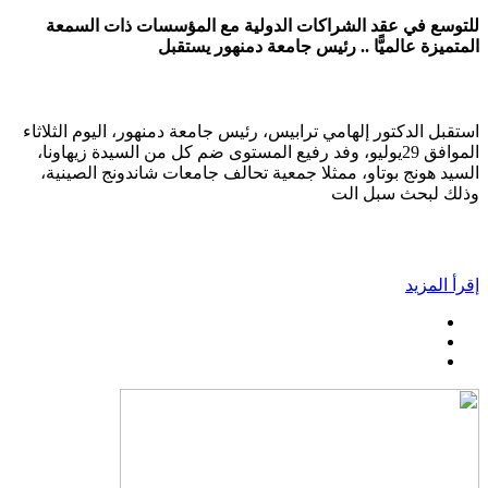
للتوسع في عقد الشراكات الدولية مع المؤسسات ذات السمعة
المتميزة عالميًّا .. رئيس جامعة دمنهور يستقبل
استقبل الدكتور إلهامي ترابيس، رئيس جامعة دمنهور، اليوم الثلاثاء
الموافق 29يوليو، وفد رفيع المستوى ضم كل من السيدة زيهاونا،
السيد هونج بوتاو، ممثلا جمعية تحالف جامعات شاندونج الصينية،
وذلك لبحث سبل الت
إقرأ المزيد