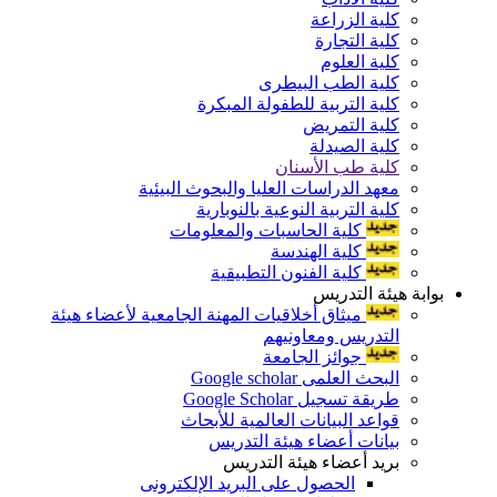
كلية الزراعة
كلية التجارة
كلية العلوم
كلية الطب البيطرى
كلية التربية للطفولة المبكرة
كلية التمريض
كلية الصيدلة
كلية طب الأسنان
معهد الدراسات العليا والبحوث البيئية
كلية التربية النوعية بالنوبارية
كلية الحاسبات والمعلومات
كلية الهندسة
كلية الفنون التطبيقية
بوابة هيئة التدريس
ميثاق أخلاقيات المهنة الجامعية لأعضاء هيئة
التدريس ومعاونيهم
جوائز الجامعة
البحث العلمى Google scholar
طريقة تسجيل Google Scholar
قواعد البيانات العالمية للأبحاث
بيانات أعضاء هيئة التدريس
بريد أعضاء هيئة التدريس
الحصول على البريد الإلكترونى