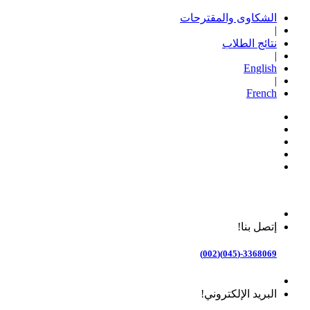
الشكاوى والمقترحات
|
نتائج الطلاب
|
English
|
French
إتصل بنا!
3368069-(045)(002)
البريد الإلكتروني!