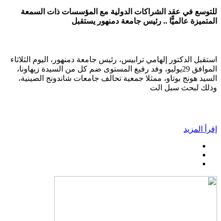
للتوسع في عقد الشراكات الدولية مع المؤسسات ذات السمعة
المتميزة عالميًّا .. رئيس جامعة دمنهور يستقبل
استقبل الدكتور إلهامي ترابيس، رئيس جامعة دمنهور، اليوم الثلاثاء
الموافق 29يوليو، وفد رفيع المستوى ضم كل من السيدة زيهاونا،
السيد هونج بوتاو، ممثلا جمعية تحالف جامعات شاندونج الصينية،
وذلك لبحث سبل الت
إقرأ المزيد