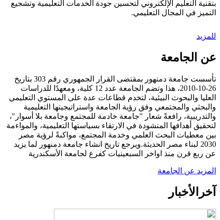
بتقنية التعليم الإلكتروني لتحسين جودة الخدمات التعليمية وتشجيع
التميز في المجال التعليمي.
للمزيد
عن الجامعة
تأسست جامعة دمنهور بمقتضى القرار الجمهوري رقم 303 بتاريخ
26-10-2010، هذا وتضم الجامعة عدد 12 كلية، ومعهدًا للدراسات
العليا والبحوث البيئية، لتخدم قطاعات عدة على المستوي التعليمي
والبحثي والمجتمعي وفق رؤية الجامعة واستراتيجيتها التعليمية
والتدريبية، رافعةً شعار "جامعة خادمة للمجتمع وجامعة بلا أسوار"،
لتحقيق أهدافها المنشودة في الارتقاء بسياستها التعليمية، والمواءمة
بين معطيات البحث العلمي وخدمة المجتمع، مواكبةً لرؤية مصر
2030 لبناء مصر الحديثة.ويرجع تاريخ انشاء جامعة دمنهور لما يزيد
عن ربع قرن منذ اواخر السبعينيات كفرع لجامعة الأسكندرية
المزيد عن الجامعة
آخر
الأخبار