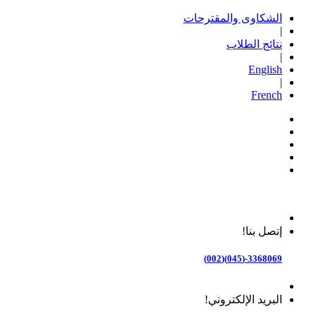
الشكاوى والمقترحات
|
نتائج الطلاب
|
English
|
French
إتصل بنا!
3368069-(045)(002)
البريد الإلكتروني!