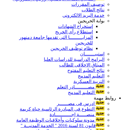
توصيف المقررات
نتائج الطلاب
خدمة البريد الالكترونى
بوابة الخريجين
إستخراج الشهادات
إستطلاع رأى الخريج
المزايـــــــــا التى تقدمها جامعة دمنهور
للخريجين
نظام توظيف الخريجين
إستبيـــــــان
البرامج الدراسية للدراسات العليا
الميثاق الاخلاقى للطالب
نتائج التعليم المفتوح
التعليم المدمج
التربية العسكرية
مصـــــــــادر التعلم
التعليم المدمج
روابط مهمة
إدرس فى مصــــــر
التطوع فى المبادرة الرئاسية حياة كريمة
منصـــــة إجـــــــــــادة
مدونة سلوكيات وأخلاقيات الوظيفة العامة
قانون 81 لسنة 2016 " الخدمة المدنيــة "