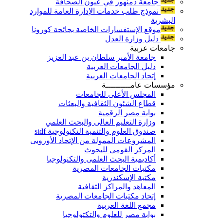
جامعة دمنهور في عيون الصحافة
نموذج طلب خدمات الإدارة العامة للموارد
البشرية
موقع الإستفسارات الخاصة بجائحة كورونا
دليل وزارة العدل
جامعات عربية
جامعة الأمير سلطان بن عبد العزيز
دليل الجامعات العربية
إتحاد الجامعات العربية
مؤسسات عامــــــــــة
المجلس الأعلى للجامعات
قطاع الشئون الثقافية والبعثات
بوابة مصر الرقمية
وزارة التعليم العالى والبحث العلمي
صندوق العلوم والتنمية التكنولوجية stdf
المشروعات الممولة من الإتحاد الأوروبى
المركز القومى للبحوث
أكاديمية البحث العلمى والتكنولوجيا
مكتبات الجامعات المصرية
مكتبة الإسكندرية
المعاهد والمراكز الثقافية
إتحاد مكتبات الجامعات المصرية
مجمع اللغة العربية
بوابة مصر للعلوم والتكتولوجيا