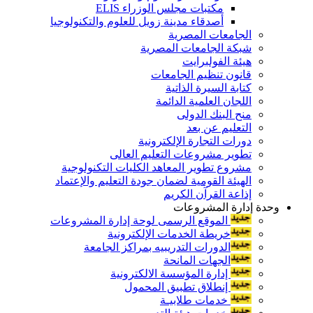
مكتبات مجلس الوزراء ELIS
أصدقاء مدينة زويل للعلوم والتكنولوجيا
الجامعات المصرية
شبكة الجامعات المصرية
هيئة الفولبرايت
قانون تنظيم الجامعات
كتابة السيرة الذاتية
اللجان العلمية الدائمة
منح البنك الدولى
التعليم عن بعد
دورات التجارة الإلكترونية
تطوير مشروعات التعليم العالى
مشروع تطوير المعاهد الكليات التكنولوجية
الهيئة القومية لضمان جودة التعليم والإعتماد
إذاعة القرآن الكريم
وحدة إدارة المشروعات
الموقع الرسمى لوحة إدارة المشروعات
خريطة الخدمات الإلكترونية
الدورات التدريبيه بمراكز الجامعة
الجهات المانحة
إدارة المؤسسة الالكترونية
إنطلاق تطبيق المحمول
خدمات طلابيـة