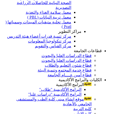
الصحة النباتية للحاصلات الزراعية
التصديرية
معمل سلامة الغذاء والتغذية
معمل تربية النباتات (PBL )
معمل تحلية متبقيات المبيدات وسمياتها (
Pratl )
مراكز التطوير
مركز تنمية قدرات أعضاء هيئة التدريس
مركز تنكولوجيا المعلومات
مركز القياس والتقويم
قطاعات الجامعة
قطاع الدراسات العليا والبحوث
قطاع الدراسات العليا والبحوث
قطاع شئون التعليم والطلاب
قطاع خدمة المجتمع وتنمية البيئة
قطاع أمين عــــام الجامعة
الكليات والبرامج الأكاديمية
البرامج الأكاديمية
البرامج الأكاديمية "طلاب"
البرامج الأكاديمية "دراسات عليا"
موقع إنشاء مبنى كلية الطب والمستشفى
الجامعي بالأبعادية
كلية التربية
كلية الاداب