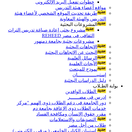
خطوات تفعيل البريد الإلكترونى
مواقع أعضاء هيئة التدريس
طريقة تحديث الموقع الشخصي لأعضاء هيئة
التدريس والهيئة المعاونة
المشروعات البحثية
مشروع بحثى إعادة صياغة تدريس التراث
الثقافى فى مصر REHEED
مشروعات بحثية بجامعة دمنهور
الإتجاهات البحثية
البحث عن الإتجاهات البحثية
الرسائل العلمية
الأبحاث العلمية
نموذج للمبتعث
إستبيـــــــــــــان
دليل الدراسات البحثية
بوابة الطـلاب
الطلاب الوافدين
إدرس فى مصــــــر
دور الجامعة فى دعم الطلاب ذوى الهمم "مركز
خدمات الطلاب ذوى الإعاقة بجامعة دم
مقرر حقوق الإنسان ومكافحة الفساد
التصديقات والاستعلامات
طلاب من أجل مصر
إستبيان الكتاب الجامعي ( ورقي ، إلكتروني )