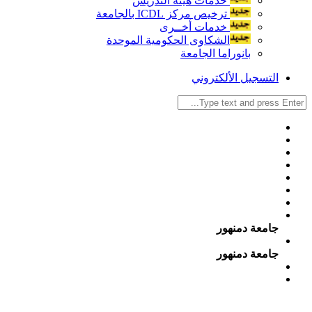
خدمات هيئة التدريس
ترخيص مركز ICDL بالجامعة
خدمات أخــرى
الشكاوى الحكومية الموحدة
بانوراما الجامعة
التسجيل الألكتروني
جامعة دمنهور
جامعة دمنهور