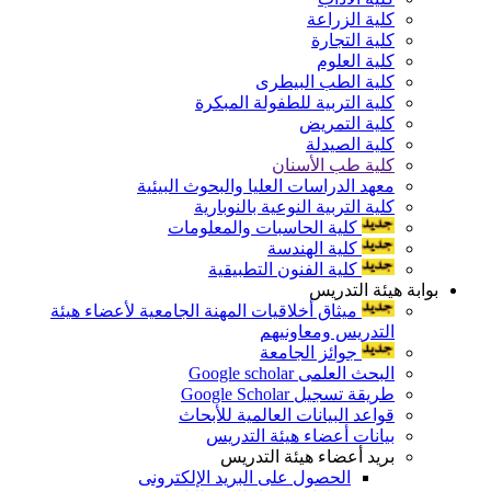
كلية الزراعة
كلية التجارة
كلية العلوم
كلية الطب البيطرى
كلية التربية للطفولة المبكرة
كلية التمريض
كلية الصيدلة
كلية طب الأسنان
معهد الدراسات العليا والبحوث البيئية
كلية التربية النوعية بالنوبارية
كلية الحاسبات والمعلومات
كلية الهندسة
كلية الفنون التطبيقية
بوابة هيئة التدريس
ميثاق أخلاقيات المهنة الجامعية لأعضاء هيئة
التدريس ومعاونيهم
جوائز الجامعة
البحث العلمى Google scholar
طريقة تسجيل Google Scholar
قواعد البيانات العالمية للأبحاث
بيانات أعضاء هيئة التدريس
بريد أعضاء هيئة التدريس
الحصول على البريد الإلكترونى