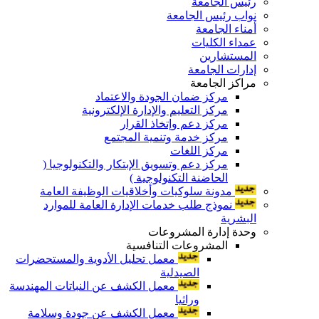
رئيس الجامعة
نواب رئيس الجامعة
أمناء الجامعة
عمداء الكليات
المستشارين
إدارات الجامعة
مراكز الجامعة
مركز ضمان الجودة والاعتماد
مركز التعليم والإدارة الإلكترونية
مركز دعم وإتخاذ القرار
مركز خدمة وتنمية المجتمع
مركز اللغات
مركز دعم وتسويق الإبتكار والتكنولوجيا (
الحاضنة التكنولوجية )
مدونة سلوكيات وأخلاقيات الوظيفة العامة
نموذج طلب خدمات الإدارة العامة للموارد
البشرية
وحدة إدارة المشروعات
المشروعات التنافسية
معمل تحليل الأدوية والمستحضرات
الصيدلية
معمل الكشف عن النباتات المهندسة
وراثيا
معمل الكشف عن جودة وسلامة