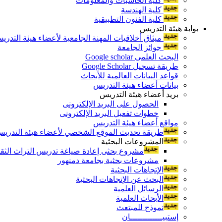
كلية الحاسبات والمعلومات
كلية الهندسة
كلية الفنون التطبيقية
بوابة هيئة التدريس
ميثاق أخلاقيات المهنة الجامعية لأعضاء هيئة التدري
جوائز الجامعة
البحث العلمى Google scholar
طريقة تسجيل Google Scholar
قواعد البيانات العالمية للأبحاث
بيانات أعضاء هيئة التدريس
بريد أعضاء هيئة التدريس
الحصول على البريد الإلكترونى
خطوات تفعيل البريد الإلكترونى
مواقع أعضاء هيئة التدريس
طريقة تحديث الموقع الشخصي لأعضاء هيئة التدريس و
المشروعات البحثية
مشروع بحثى إعادة صياغة تدريس التراث الثقافى 
مشروعات بحثية بجامعة دمنهور
الإتجاهات البحثية
البحث عن الإتجاهات البحثية
الرسائل العلمية
الأبحاث العلمية
نموذج للمبتعث
إستبيـــــــــــــان