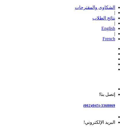
الشكاوى والمقترحات
|
نتائج الطلاب
|
English
|
French
إتصل بنا!
3368069-(045)(002)
البريد الإلكتروني!