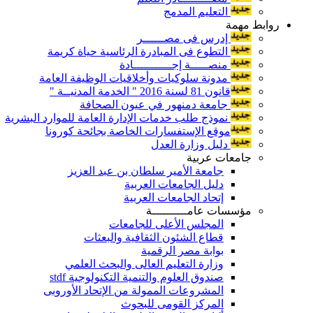
التعليم المدمج
روابط مهمة
إدرس فى مصــــــر
التطوع فى المبادرة الرئاسية حياة كريمة
منصـــــة إجـــــــــــادة
مدونة سلوكيات وأخلاقيات الوظيفة العامة
قانون 81 لسنة 2016 " الخدمة المدنيــة "
جامعة دمنهور في عيون الصحافة
نموذج طلب خدمات الإدارة العامة للموارد البشرية
موقع الإستفسارات الخاصة بجائحة كورونا
دليل وزارة العدل
جامعات عربية
جامعة الأمير سلطان بن عبد العزيز
دليل الجامعات العربية
إتحاد الجامعات العربية
مؤسسات عامــــــــــة
المجلس الأعلى للجامعات
قطاع الشئون الثقافية والبعثات
بوابة مصر الرقمية
وزارة التعليم العالى والبحث العلمي
صندوق العلوم والتنمية التكنولوجية stdf
المشروعات الممولة من الإتحاد الأوروبى
المركز القومى للبحوث