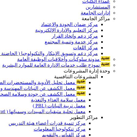
عمداء الكليات
المستشارين
إدارات الجامعة
مراكز الجامعة
مركز ضمان الجودة والاعتماد
مركز التعليم والإدارة الإلكترونية
مركز دعم وإتخاذ القرار
مركز خدمة وتنمية المجتمع
مركز اللغات
مركز دعم وتسويق الإبتكار والتكنولوجيا ( الحاضنة ا
مدونة سلوكيات وأخلاقيات الوظيفة العامة
نموذج طلب خدمات الإدارة العامة للموارد البشرية
وحدة إدارة المشروعات
المشروعات التنافسية
معمل تحليل الأدوية والمستحضرات الص
معمل الكشف عن النباتات المهندسة ورا
معمل الكشف عن جودة وسلامة الصحة الن
معمل سلامة الغذاء والتغذية
معمل تربية النباتات (PBL )
معمل تحلية متبقيات المبيدات وسمياتها ( Pratl )
مراكز التطوير
مركز تنمية قدرات أعضاء هيئة التدريس
مركز تنكولوجيا المعلومات
مركز القياس والتقويم