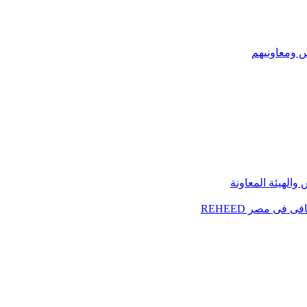
س ومعاونيهم
الهيئة المعاونة
فى مصر REHEED