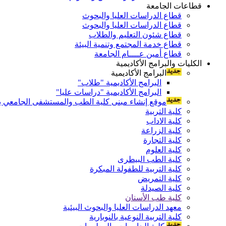
قطاعات الجامعة
قطاع الدراسات العليا والبحوث
قطاع الدراسات العليا والبحوث
قطاع شئون التعليم والطلاب
قطاع خدمة المجتمع وتنمية البيئة
قطاع أمين عــــام الجامعة
الكليات والبرامج الأكاديمية
البرامج الأكاديمية
البرامج الأكاديمية "طلاب"
البرامج الأكاديمية "دراسات عليا"
موقع إنشاء مبنى كلية الطب والمستشفى الجامعي بال
كلية التربية
كلية الاداب
كلية الزراعة
كلية التجارة
كلية العلوم
كلية الطب البيطرى
كلية التربية للطفولة المبكرة
كلية التمريض
كلية الصيدلة
كلية طب الأسنان
معهد الدراسات العليا والبحوث البيئية
كلية التربية النوعية بالنوبارية