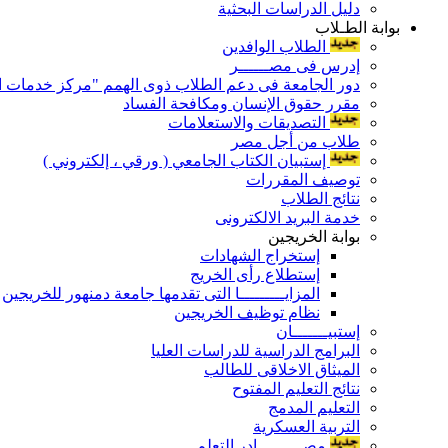
دليل الدراسات البحثية
بوابة الطـلاب
الطلاب الوافدين
إدرس فى مصــــــر
دور الجامعة فى دعم الطلاب ذوى الهمم "مركز خدمات ال
مقرر حقوق الإنسان ومكافحة الفساد
التصديقات والاستعلامات
طلاب من أجل مصر
إستبيان الكتاب الجامعي ( ورقي ، إلكتروني )
توصيف المقررات
نتائج الطلاب
خدمة البريد الالكترونى
بوابة الخريجين
إستخراج الشهادات
إستطلاع رأى الخريج
المزايـــــــــا التى تقدمها جامعة دمنهور للخريجين
نظام توظيف الخريجين
إستبيـــــــان
البرامج الدراسية للدراسات العليا
الميثاق الاخلاقى للطالب
نتائج التعليم المفتوح
التعليم المدمج
التربية العسكرية
مصـــــــــادر التعلم