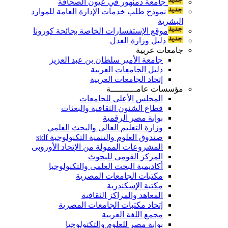
جامعة دمنهور في عيون الصحافة
نموذج طلب خدمات الإدارة العامة للموارد
البشرية
موقع الإستفسارات الخاصة بجائحة كورونا
دليل وزارة العدل
جامعات عربية
جامعة الأمير سلطان بن عبد العزيز
دليل الجامعات العربية
إتحاد الجامعات العربية
مؤسسات عامــــــــــة
المجلس الأعلى للجامعات
قطاع الشئون الثقافية والبعثات
بوابة مصر الرقمية
وزارة التعليم العالى والبحث العلمي
صندوق العلوم والتنمية التكنولوجية stdf
المشروعات الممولة من الإتحاد الأوروبى
المركز القومى للبحوث
أكاديمية البحث العلمى والتكنولوجيا
مكتبات الجامعات المصرية
مكتبة الإسكندرية
المعاهد والمراكز الثقافية
إتحاد مكتبات الجامعات المصرية
مجمع اللغة العربية
بوابة مصر للعلوم والتكتولوجيا