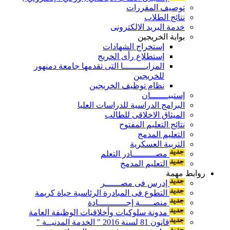
توصيف المقررات
نتائج الطلاب
خدمة البريد الالكترونى
بوابة الخريجين
إستخراج الشهادات
إستطلاع رأى الخريج
المزايـــــــــا التى تقدمها جامعة دمنهور
للخريجين
نظام توظيف الخريجين
إستبيـــــــان
البرامج الدراسية للدراسات العليا
الميثاق الاخلاقى للطالب
نتائج التعليم المفتوح
التعليم المدمج
التربية العسكرية
مصـــــــــادر التعلم
التعليم المدمج
روابط مهمة
إدرس فى مصــــــر
التطوع فى المبادرة الرئاسية حياة كريمة
منصـــــة إجـــــــــــادة
مدونة سلوكيات وأخلاقيات الوظيفة العامة
قانون 81 لسنة 2016 " الخدمة المدنيــة "