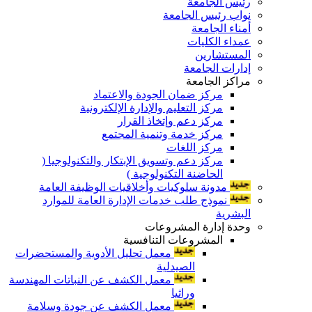
رئيس الجامعة
نواب رئيس الجامعة
أمناء الجامعة
عمداء الكليات
المستشارين
إدارات الجامعة
مراكز الجامعة
مركز ضمان الجودة والاعتماد
مركز التعليم والإدارة الإلكترونية
مركز دعم وإتخاذ القرار
مركز خدمة وتنمية المجتمع
مركز اللغات
مركز دعم وتسويق الإبتكار والتكنولوجيا (
الحاضنة التكنولوجية )
مدونة سلوكيات وأخلاقيات الوظيفة العامة
نموذج طلب خدمات الإدارة العامة للموارد
البشرية
وحدة إدارة المشروعات
المشروعات التنافسية
معمل تحليل الأدوية والمستحضرات
الصيدلية
معمل الكشف عن النباتات المهندسة
وراثيا
معمل الكشف عن جودة وسلامة