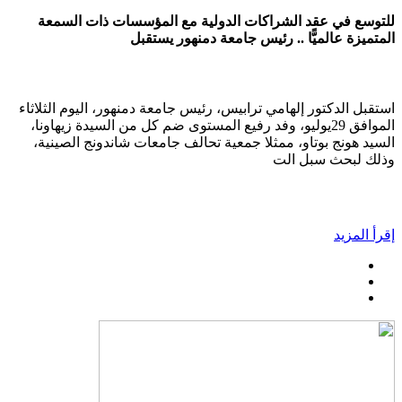
للتوسع في عقد الشراكات الدولية مع المؤسسات ذات السمعة
المتميزة عالميًّا .. رئيس جامعة دمنهور يستقبل
استقبل الدكتور إلهامي ترابيس، رئيس جامعة دمنهور، اليوم الثلاثاء
الموافق 29يوليو، وفد رفيع المستوى ضم كل من السيدة زيهاونا،
السيد هونج بوتاو، ممثلا جمعية تحالف جامعات شاندونج الصينية،
وذلك لبحث سبل الت
إقرأ المزيد