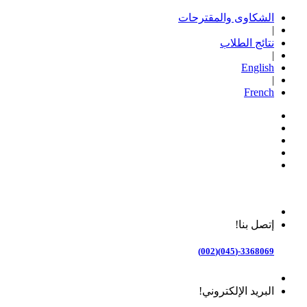
الشكاوى والمقترحات
|
نتائج الطلاب
|
English
|
French
إتصل بنا!
3368069-(045)(002)
البريد الإلكتروني!