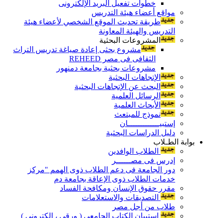
خطوات تفعيل البريد الإلكترونى
مواقع أعضاء هيئة التدريس
طريقة تحديث الموقع الشخصي لأعضاء هيئة
التدريس والهيئة المعاونة
المشروعات البحثية
مشروع بحثى إعادة صياغة تدريس التراث
الثقافى فى مصر REHEED
مشروعات بحثية بجامعة دمنهور
الإتجاهات البحثية
البحث عن الإتجاهات البحثية
الرسائل العلمية
الأبحاث العلمية
نموذج للمبتعث
إستبيـــــــــــــان
دليل الدراسات البحثية
بوابة الطـلاب
الطلاب الوافدين
إدرس فى مصــــــر
دور الجامعة فى دعم الطلاب ذوى الهمم "مركز
خدمات الطلاب ذوى الإعاقة بجامعة دم
مقرر حقوق الإنسان ومكافحة الفساد
التصديقات والاستعلامات
طلاب من أجل مصر
إستبيان الكتاب الجامعي ( ورقي ، إلكتروني )