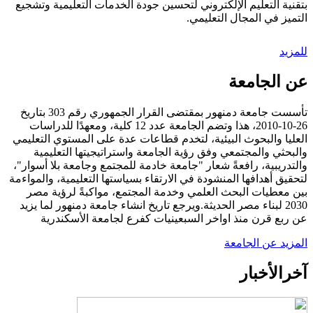
بتقنية التعليم الإلكتروني لتحسين جودة الخدمات التعليمية وتشجيع
التميز في المجال التعليمي.
للمزيد
عن الجامعة
تأسست جامعة دمنهور بمقتضى القرار الجمهوري رقم 303 بتاريخ
26-10-2010، هذا وتضم الجامعة عدد 12 كلية، ومعهدًا للدراسات
العليا والبحوث البيئية، لتخدم قطاعات عدة على المستوي التعليمي
والبحثي والمجتمعي وفق رؤية الجامعة واستراتيجيتها التعليمية
والتدريبية، رافعةً شعار "جامعة خادمة للمجتمع وجامعة بلا أسوار"،
لتحقيق أهدافها المنشودة في الارتقاء بسياستها التعليمية، والمواءمة
بين معطيات البحث العلمي وخدمة المجتمع، مواكبةً لرؤية مصر
2030 لبناء مصر الحديثة.ويرجع تاريخ انشاء جامعة دمنهور لما يزيد
عن ربع قرن منذ اواخر السبعينيات كفرع لجامعة الأسكندرية
المزيد عن الجامعة
آخر
الأخبار