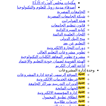
مكتبات مجلس الوزراء ELIS
أصدقاء مدينة زويل للعلوم والتكنولوجيا
الجامعات المصرية
شبكة الجامعات المصرية
هيئة الفولبرايت
قانون تنظيم الجامعات
كتابة السيرة الذاتية
اللجان العلمية الدائمة
منح البنك الدولى
التعليم عن بعد
دورات التجارة الإلكترونية
تطوير مشروعات التعليم العالى
مشروع تطوير المعاهد الكليات التكنولوجية
الهيئة القومية لضمان جودة التعليم والإعتماد
إذاعة القرآن الكريم
وحدة إدارة المشروعات
الموقع الرسمى لوحة إدارة المشروعات
خريطة الخدمات الإلكترونية
الدورات التدريبيه بمراكز الجامعة
الجهات المانحة
إدارة المؤسسة الالكترونية
إنطلاق تطبيق المحمول
خدمات طلابيـة