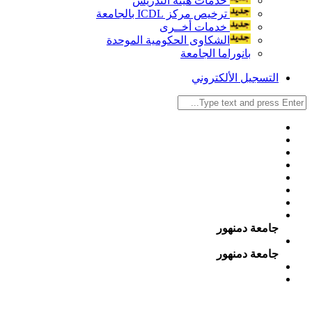
خدمات هيئة التدريس
ترخيص مركز ICDL بالجامعة
خدمات أخــرى
الشكاوى الحكومية الموحدة
بانوراما الجامعة
التسجيل الألكتروني
جامعة دمنهور
جامعة دمنهور