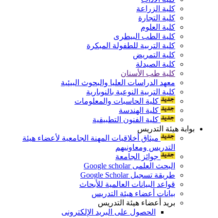
كلية الزراعة
كلية التجارة
كلية العلوم
كلية الطب البيطرى
كلية التربية للطفولة المبكرة
كلية التمريض
كلية الصيدلة
كلية طب الأسنان
معهد الدراسات العليا والبحوث البيئية
كلية التربية النوعية بالنوبارية
كلية الحاسبات والمعلومات
كلية الهندسة
كلية الفنون التطبيقية
بوابة هيئة التدريس
ميثاق أخلاقيات المهنة الجامعية لأعضاء هيئة
التدريس ومعاونيهم
جوائز الجامعة
البحث العلمى Google scholar
طريقة تسجيل Google Scholar
قواعد البيانات العالمية للأبحاث
بيانات أعضاء هيئة التدريس
بريد أعضاء هيئة التدريس
الحصول على البريد الإلكترونى