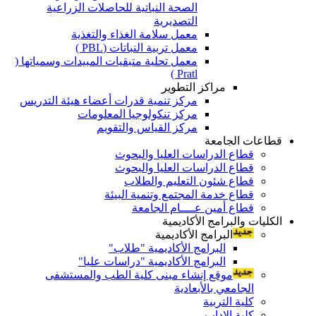
الصحة النباتية للحاصلات الزراعية
التصديرية
معمل سلامة الغذاء والتغذية
معمل تربية النباتات (PBL )
معمل تحلية متبقيات المبيدات وسمياتها (
Pratl )
مراكز التطوير
مركز تنمية قدرات أعضاء هيئة التدريس
مركز تنكولوجيا المعلومات
مركز القياس والتقويم
قطاعات الجامعة
قطاع الدراسات العليا والبحوث
قطاع الدراسات العليا والبحوث
قطاع شئون التعليم والطلاب
قطاع خدمة المجتمع وتنمية البيئة
قطاع أمين عــــام الجامعة
الكليات والبرامج الأكاديمية
البرامج الأكاديمية
البرامج الأكاديمية "طلاب"
البرامج الأكاديمية "دراسات عليا"
موقع إنشاء مبنى كلية الطب والمستشفى
الجامعي بالأبعادية
كلية التربية
كلية الاداب