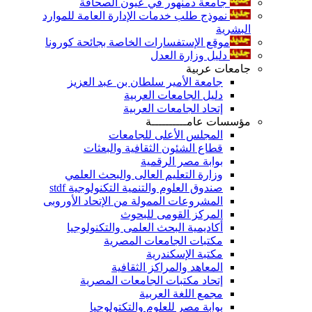
جامعة دمنهور في عيون الصحافة
نموذج طلب خدمات الإدارة العامة للموارد
البشرية
موقع الإستفسارات الخاصة بجائحة كورونا
دليل وزارة العدل
جامعات عربية
جامعة الأمير سلطان بن عبد العزيز
دليل الجامعات العربية
إتحاد الجامعات العربية
مؤسسات عامــــــــــة
المجلس الأعلى للجامعات
قطاع الشئون الثقافية والبعثات
بوابة مصر الرقمية
وزارة التعليم العالى والبحث العلمي
صندوق العلوم والتنمية التكنولوجية stdf
المشروعات الممولة من الإتحاد الأوروبى
المركز القومى للبحوث
أكاديمية البحث العلمى والتكنولوجيا
مكتبات الجامعات المصرية
مكتبة الإسكندرية
المعاهد والمراكز الثقافية
إتحاد مكتبات الجامعات المصرية
مجمع اللغة العربية
بوابة مصر للعلوم والتكتولوجيا