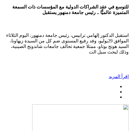
للتوسع في عقد الشراكات الدولية مع المؤسسات ذات السمعة
المتميزة عالميًّا .. رئيس جامعة دمنهور يستقبل
استقبل الدكتور إلهامي ترابيس، رئيس جامعة دمنهور، اليوم الثلاثاء
الموافق 29يوليو، وفد رفيع المستوى ضم كل من السيدة زيهاونا،
السيد هونج بوتاو، ممثلا جمعية تحالف جامعات شاندونج الصينية،
وذلك لبحث سبل الت
إقرأ المزيد