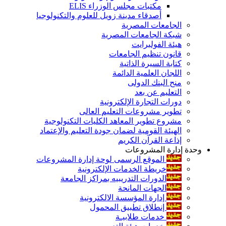
مكتبات مجلس الوزراء ELIS
أصدقاء مدينة زويل للعلوم والتكنولوجيا
الجامعات المصرية
شبكة الجامعات المصرية
هيئة الفولبرايت
قانون تنظيم الجامعات
كتابة السيرة الذاتية
اللجان العلمية الدائمة
منح البنك الدولى
التعليم عن بعد
دورات التجارة الإلكترونية
تطوير مشروعات التعليم العالى
مشروع تطوير المعاهد الكليات التكنولوجية
الهيئة القومية لضمان جودة التعليم والإعتماد
إذاعة القرآن الكريم
وحدة إدارة المشروعات
الموقع الرسمى لوحة إدارة المشروعات
خريطة الخدمات الإلكترونية
الدورات التدريبيه بمراكز الجامعة
الجهات المانحة
إدارة المؤسسة الالكترونية
إنطلاق تطبيق المحمول
خدمات طلابيـة