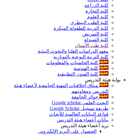
كلية الزراعة
كلية التجارة
كلية العلوم
كلية الطب البيطرى
كلية التربية للطفولة المبكرة
كلية التمريض
كلية الصيدلة
كلية طب الأسنان
معهد الدراسات العليا والبحوث البيئية
كلية التربية النوعية بالنوبارية
كلية الحاسبات والمعلومات
كلية الهندسة
كلية الفنون التطبيقية
بوابة هيئة التدريس
ميثاق أخلاقيات المهنة الجامعية لأعضاء هيئة
التدريس ومعاونيهم
جوائز الجامعة
البحث العلمى Google scholar
طريقة تسجيل Google Scholar
قواعد البيانات العالمية للأبحاث
بيانات أعضاء هيئة التدريس
بريد أعضاء هيئة التدريس
الحصول على البريد الإلكترونى