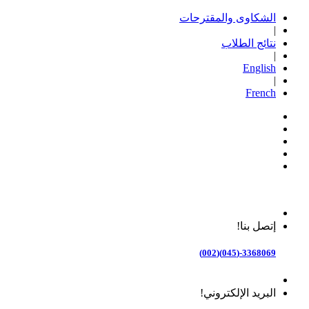
الشكاوى والمقترحات
|
نتائج الطلاب
|
English
|
French
إتصل بنا!
3368069-(045)(002)
البريد الإلكتروني!