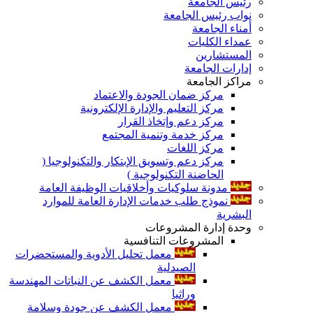
رئيس الجامعة
نواب رئيس الجامعة
أمناء الجامعة
عمداء الكليات
المستشارين
إدارات الجامعة
مراكز الجامعة
مركز ضمان الجودة والاعتماد
مركز التعليم والإدارة الإلكترونية
مركز دعم وإتخاذ القرار
مركز خدمة وتنمية المجتمع
مركز اللغات
مركز دعم وتسويق الإبتكار والتكنولوجيا (
الحاضنة التكنولوجية )
مدونة سلوكيات وأخلاقيات الوظيفة العامة
نموذج طلب خدمات الإدارة العامة للموارد
البشرية
وحدة إدارة المشروعات
المشروعات التنافسية
معمل تحليل الأدوية والمستحضرات
الصيدلية
معمل الكشف عن النباتات المهندسة
وراثيا
معمل الكشف عن جودة وسلامة