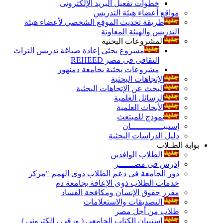
خطوات تفعيل البريد الإلكترونى
مواقع أعضاء هيئة التدريس
طريقة تحديث الموقع الشخصي لأعضاء هيئة
التدريس والهيئة المعاونة
المشروعات البحثية
مشروع بحثى إعادة صياغة تدريس التراث
الثقافى فى مصر REHEED
مشروعات بحثية بجامعة دمنهور
الإتجاهات البحثية
البحث عن الإتجاهات البحثية
الرسائل العلمية
الأبحاث العلمية
نموذج للمبتعث
إستبيـــــــــــــان
دليل الدراسات البحثية
بوابة الطـلاب
الطلاب الوافدين
إدرس فى مصــــــر
دور الجامعة فى دعم الطلاب ذوى الهمم "مركز
خدمات الطلاب ذوى الإعاقة بجامعة دم
مقرر حقوق الإنسان ومكافحة الفساد
التصديقات والاستعلامات
طلاب من أجل مصر
إستبيان الكتاب الجامعي ( ورقي ، إلكتروني )