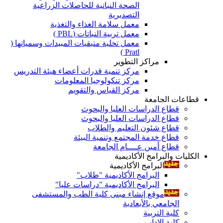
الصحة النباتية للحاصلات الزراعية
التصديرية
معمل سلامة الغذاء والتغذية
معمل تربية النباتات (PBL )
معمل تحلية متبقيات المبيدات وسمياتها (
Pratl )
مراكز التطوير
مركز تنمية قدرات أعضاء هيئة التدريس
مركز تنكولوجيا المعلومات
مركز القياس والتقويم
قطاعات الجامعة
قطاع الدراسات العليا والبحوث
قطاع الدراسات العليا والبحوث
قطاع شئون التعليم والطلاب
قطاع خدمة المجتمع وتنمية البيئة
قطاع أمين عــــام الجامعة
الكليات والبرامج الأكاديمية
البرامج الأكاديمية
البرامج الأكاديمية "طلاب"
البرامج الأكاديمية "دراسات عليا"
موقع إنشاء مبنى كلية الطب والمستشفى
الجامعي بالأبعادية
كلية التربية
كلية الاداب