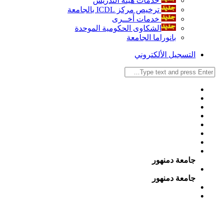
خدمات هيئة التدريس
ترخيص مركز ICDL بالجامعة
خدمات أخــرى
الشكاوى الحكومية الموحدة
بانوراما الجامعة
التسجيل الألكتروني
جامعة دمنهور
جامعة دمنهور