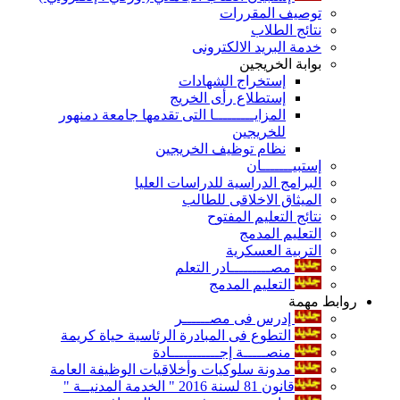
توصيف المقررات
نتائج الطلاب
خدمة البريد الالكترونى
بوابة الخريجين
إستخراج الشهادات
إستطلاع رأى الخريج
المزايـــــــــا التى تقدمها جامعة دمنهور
للخريجين
نظام توظيف الخريجين
إستبيـــــــان
البرامج الدراسية للدراسات العليا
الميثاق الاخلاقى للطالب
نتائج التعليم المفتوح
التعليم المدمج
التربية العسكرية
مصـــــــــادر التعلم
التعليم المدمج
روابط مهمة
إدرس فى مصــــــر
التطوع فى المبادرة الرئاسية حياة كريمة
منصـــــة إجـــــــــــادة
مدونة سلوكيات وأخلاقيات الوظيفة العامة
قانون 81 لسنة 2016 " الخدمة المدنيــة "