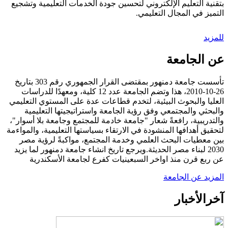
بتقنية التعليم الإلكتروني لتحسين جودة الخدمات التعليمية وتشجيع
التميز في المجال التعليمي.
للمزيد
عن الجامعة
تأسست جامعة دمنهور بمقتضى القرار الجمهوري رقم 303 بتاريخ
26-10-2010، هذا وتضم الجامعة عدد 12 كلية، ومعهدًا للدراسات
العليا والبحوث البيئية، لتخدم قطاعات عدة على المستوي التعليمي
والبحثي والمجتمعي وفق رؤية الجامعة واستراتيجيتها التعليمية
والتدريبية، رافعةً شعار "جامعة خادمة للمجتمع وجامعة بلا أسوار"،
لتحقيق أهدافها المنشودة في الارتقاء بسياستها التعليمية، والمواءمة
بين معطيات البحث العلمي وخدمة المجتمع، مواكبةً لرؤية مصر
2030 لبناء مصر الحديثة.ويرجع تاريخ انشاء جامعة دمنهور لما يزيد
عن ربع قرن منذ اواخر السبعينيات كفرع لجامعة الأسكندرية
المزيد عن الجامعة
آخر
الأخبار