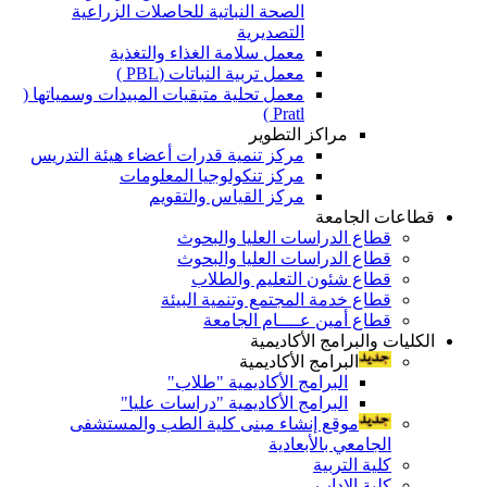
الصحة النباتية للحاصلات الزراعية
التصديرية
معمل سلامة الغذاء والتغذية
معمل تربية النباتات (PBL )
معمل تحلية متبقيات المبيدات وسمياتها (
Pratl )
مراكز التطوير
مركز تنمية قدرات أعضاء هيئة التدريس
مركز تنكولوجيا المعلومات
مركز القياس والتقويم
قطاعات الجامعة
قطاع الدراسات العليا والبحوث
قطاع الدراسات العليا والبحوث
قطاع شئون التعليم والطلاب
قطاع خدمة المجتمع وتنمية البيئة
قطاع أمين عــــام الجامعة
الكليات والبرامج الأكاديمية
البرامج الأكاديمية
البرامج الأكاديمية "طلاب"
البرامج الأكاديمية "دراسات عليا"
موقع إنشاء مبنى كلية الطب والمستشفى
الجامعي بالأبعادية
كلية التربية
كلية الاداب