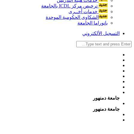
خدمات هيئة التدريس
ترخيص مركز ICDL بالجامعة
خدمات أخــرى
الشكاوى الحكومية الموحدة
بانوراما الجامعة
التسجيل الألكتروني
جامعة دمنهور
جامعة دمنهور