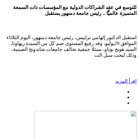
للتوسع في عقد الشراكات الدولية مع المؤسسات ذات السمعة
المتميزة عالميًّا .. رئيس جامعة دمنهور يستقبل
استقبل الدكتور إلهامي ترابيس، رئيس جامعة دمنهور، اليوم الثلاثاء
الموافق 29يوليو، وفد رفيع المستوى ضم كل من السيدة زيهاونا،
السيد هونج بوتاو، ممثلا جمعية تحالف جامعات شاندونج الصينية،
وذلك لبحث سبل الت
إقرأ المزيد