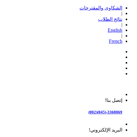
الشكاوى والمقترحات
|
نتائج الطلاب
|
English
|
French
إتصل بنا!
3368069-(045)(002)
البريد الإلكتروني!