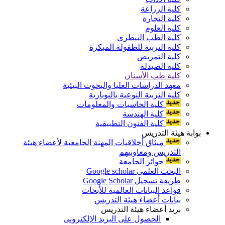
كلية الزراعة
كلية التجارة
كلية العلوم
كلية الطب البيطرى
كلية التربية للطفولة المبكرة
كلية التمريض
كلية الصيدلة
كلية طب الأسنان
معهد الدراسات العليا والبحوث البيئية
كلية التربية النوعية بالنوبارية
كلية الحاسبات والمعلومات
كلية الهندسة
كلية الفنون التطبيقية
بوابة هيئة التدريس
ميثاق أخلاقيات المهنة الجامعية لأعضاء هيئة
التدريس ومعاونيهم
جوائز الجامعة
البحث العلمى Google scholar
طريقة تسجيل Google Scholar
قواعد البيانات العالمية للأبحاث
بيانات أعضاء هيئة التدريس
بريد أعضاء هيئة التدريس
الحصول على البريد الإلكترونى