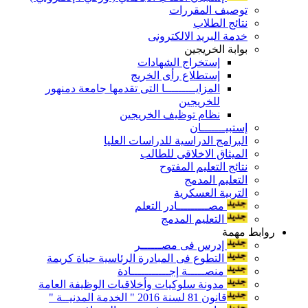
توصيف المقررات
نتائج الطلاب
خدمة البريد الالكترونى
بوابة الخريجين
إستخراج الشهادات
إستطلاع رأى الخريج
المزايـــــــــا التى تقدمها جامعة دمنهور
للخريجين
نظام توظيف الخريجين
إستبيـــــــان
البرامج الدراسية للدراسات العليا
الميثاق الاخلاقى للطالب
نتائج التعليم المفتوح
التعليم المدمج
التربية العسكرية
مصـــــــــادر التعلم
التعليم المدمج
روابط مهمة
إدرس فى مصــــــر
التطوع فى المبادرة الرئاسية حياة كريمة
منصـــــة إجـــــــــــادة
مدونة سلوكيات وأخلاقيات الوظيفة العامة
قانون 81 لسنة 2016 " الخدمة المدنيــة "