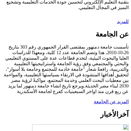
بتقنية التعليم الإلكتروني لتحسين جودة الخدمات التعليمية وتشجيع
التميز في المجال التعليمي.
للمزيد
عن الجامعة
تأسست جامعة دمنهور بمقتضى القرار الجمهوري رقم 303 بتاريخ
26-10-2010، هذا وتضم الجامعة عدد 12 كلية، ومعهدًا للدراسات
العليا والبحوث البيئية، لتخدم قطاعات عدة على المستوي التعليمي
والبحثي والمجتمعي وفق رؤية الجامعة واستراتيجيتها التعليمية
والتدريبية، رافعةً شعار "جامعة خادمة للمجتمع وجامعة بلا أسوار"،
لتحقيق أهدافها المنشودة في الارتقاء بسياستها التعليمية، والمواءمة
بين معطيات البحث العلمي وخدمة المجتمع، مواكبةً لرؤية مصر
2030 لبناء مصر الحديثة.ويرجع تاريخ انشاء جامعة دمنهور لما يزيد
عن ربع قرن منذ اواخر السبعينيات كفرع لجامعة الأسكندرية
المزيد عن الجامعة
آخر
الأخبار