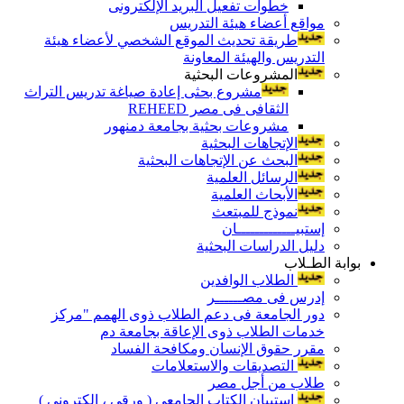
خطوات تفعيل البريد الإلكترونى
مواقع أعضاء هيئة التدريس
طريقة تحديث الموقع الشخصي لأعضاء هيئة
التدريس والهيئة المعاونة
المشروعات البحثية
مشروع بحثى إعادة صياغة تدريس التراث
الثقافى فى مصر REHEED
مشروعات بحثية بجامعة دمنهور
الإتجاهات البحثية
البحث عن الإتجاهات البحثية
الرسائل العلمية
الأبحاث العلمية
نموذج للمبتعث
إستبيـــــــــــــان
دليل الدراسات البحثية
بوابة الطـلاب
الطلاب الوافدين
إدرس فى مصــــــر
دور الجامعة فى دعم الطلاب ذوى الهمم "مركز
خدمات الطلاب ذوى الإعاقة بجامعة دم
مقرر حقوق الإنسان ومكافحة الفساد
التصديقات والاستعلامات
طلاب من أجل مصر
إستبيان الكتاب الجامعي ( ورقي ، إلكتروني )