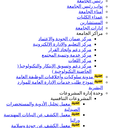
رئيس الجامعة
نواب رئيس الجامعة
أمناء الجامعة
عمداء الكليات
المستشارين
إدارات الجامعة
مراكز الجامعة
مركز ضمان الجودة والاعتماد
مركز التعليم والإدارة الإلكترونية
مركز دعم وإتخاذ القرار
مركز خدمة وتنمية المجتمع
مركز اللغات
مركز دعم وتسويق الإبتكار والتكنولوجيا (
الحاضنة التكنولوجية )
مدونة سلوكيات وأخلاقيات الوظيفة العامة
نموذج طلب خدمات الإدارة العامة للموارد
البشرية
وحدة إدارة المشروعات
المشروعات التنافسية
معمل تحليل الأدوية والمستحضرات
الصيدلية
معمل الكشف عن النباتات المهندسة
وراثيا
معمل الكشف عن جودة وسلامة