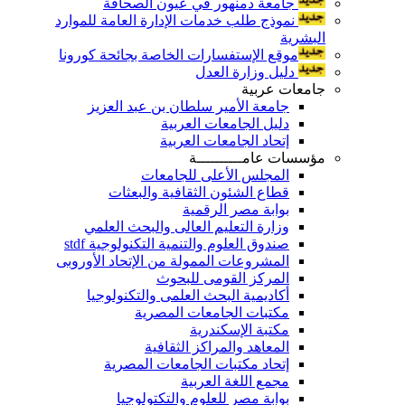
جامعة دمنهور في عيون الصحافة
نموذج طلب خدمات الإدارة العامة للموارد
البشرية
موقع الإستفسارات الخاصة بجائحة كورونا
دليل وزارة العدل
جامعات عربية
جامعة الأمير سلطان بن عبد العزيز
دليل الجامعات العربية
إتحاد الجامعات العربية
مؤسسات عامــــــــــة
المجلس الأعلى للجامعات
قطاع الشئون الثقافية والبعثات
بوابة مصر الرقمية
وزارة التعليم العالى والبحث العلمي
صندوق العلوم والتنمية التكنولوجية stdf
المشروعات الممولة من الإتحاد الأوروبى
المركز القومى للبحوث
أكاديمية البحث العلمى والتكنولوجيا
مكتبات الجامعات المصرية
مكتبة الإسكندرية
المعاهد والمراكز الثقافية
إتحاد مكتبات الجامعات المصرية
مجمع اللغة العربية
بوابة مصر للعلوم والتكتولوجيا