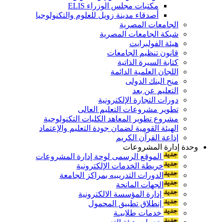
مكتبات مجلس الوزراء ELIS
أصدقاء مدينة زويل للعلوم والتكنولوجيا
الجامعات المصرية
شبكة الجامعات المصرية
هيئة الفولبرايت
قانون تنظيم الجامعات
كتابة السيرة الذاتية
اللجان العلمية الدائمة
منح البنك الدولى
التعليم عن بعد
دورات التجارة الإلكترونية
تطوير مشروعات التعليم العالى
مشروع تطوير المعاهد الكليات التكنولوجية
الهيئة القومية لضمان جودة التعليم والإعتماد
إذاعة القرآن الكريم
وحدة إدارة المشروعات
الموقع الرسمى لوحة إدارة المشروعات
خريطة الخدمات الإلكترونية
الدورات التدريبيه بمراكز الجامعة
الجهات المانحة
إدارة المؤسسة الالكترونية
إنطلاق تطبيق المحمول
خدمات طلابيـة