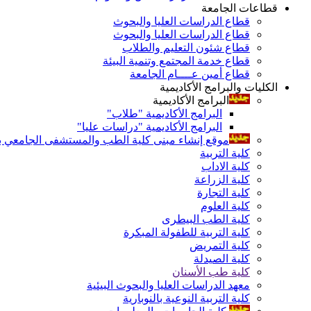
قطاعات الجامعة
قطاع الدراسات العليا والبحوث
قطاع الدراسات العليا والبحوث
قطاع شئون التعليم والطلاب
قطاع خدمة المجتمع وتنمية البيئة
قطاع أمين عــــام الجامعة
الكليات والبرامج الأكاديمية
البرامج الأكاديمية
البرامج الأكاديمية "طلاب"
البرامج الأكاديمية "دراسات عليا"
موقع إنشاء مبنى كلية الطب والمستشفى الجامعي بال
كلية التربية
كلية الاداب
كلية الزراعة
كلية التجارة
كلية العلوم
كلية الطب البيطرى
كلية التربية للطفولة المبكرة
كلية التمريض
كلية الصيدلة
كلية طب الأسنان
معهد الدراسات العليا والبحوث البيئية
كلية التربية النوعية بالنوبارية