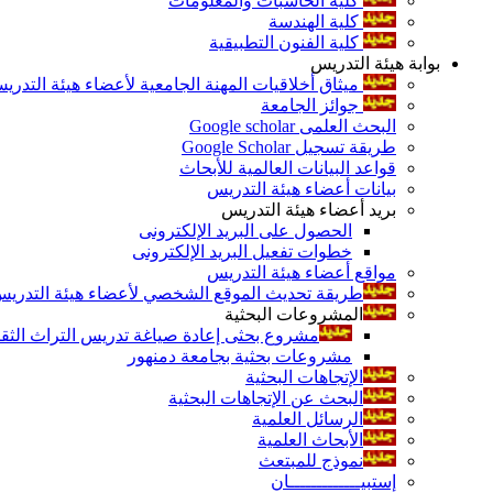
كلية الحاسبات والمعلومات
كلية الهندسة
كلية الفنون التطبيقية
بوابة هيئة التدريس
ميثاق أخلاقيات المهنة الجامعية لأعضاء هيئة التدري
جوائز الجامعة
البحث العلمى Google scholar
طريقة تسجيل Google Scholar
قواعد البيانات العالمية للأبحاث
بيانات أعضاء هيئة التدريس
بريد أعضاء هيئة التدريس
الحصول على البريد الإلكترونى
خطوات تفعيل البريد الإلكترونى
مواقع أعضاء هيئة التدريس
طريقة تحديث الموقع الشخصي لأعضاء هيئة التدريس و
المشروعات البحثية
مشروع بحثى إعادة صياغة تدريس التراث الثقافى 
مشروعات بحثية بجامعة دمنهور
الإتجاهات البحثية
البحث عن الإتجاهات البحثية
الرسائل العلمية
الأبحاث العلمية
نموذج للمبتعث
إستبيـــــــــــــان