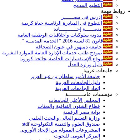
التعليم المدمج
روابط مهمة
إدرس فى مصــــــر
التطوع فى المبادرة الرئاسية حياة كريمة
منصـــــة إجـــــــــــادة
مدونة سلوكيات وأخلاقيات الوظيفة العامة
قانون 81 لسنة 2016 " الخدمة المدنيــة "
جامعة دمنهور في عيون الصحافة
نموذج طلب خدمات الإدارة العامة للموارد البشرية
موقع الإستفسارات الخاصة بجائحة كورونا
دليل وزارة العدل
جامعات عربية
جامعة الأمير سلطان بن عبد العزيز
دليل الجامعات العربية
إتحاد الجامعات العربية
مؤسسات عامــــــــــة
المجلس الأعلى للجامعات
قطاع الشئون الثقافية والبعثات
بوابة مصر الرقمية
وزارة التعليم العالى والبحث العلمي
صندوق العلوم والتنمية التكنولوجية stdf
المشروعات الممولة من الإتحاد الأوروبى
المركز القومى للبحوث