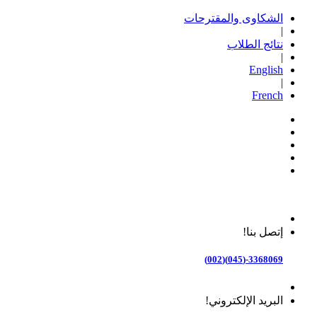
الشكاوى والمقترحات
|
نتائج الطلاب
|
English
|
French
إتصل بنا!
3368069-(045)(002)
البريد الإلكتروني!