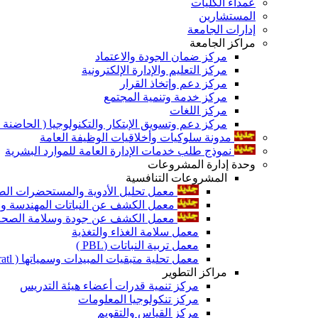
عمداء الكليات
المستشارين
إدارات الجامعة
مراكز الجامعة
مركز ضمان الجودة والاعتماد
مركز التعليم والإدارة الإلكترونية
مركز دعم وإتخاذ القرار
مركز خدمة وتنمية المجتمع
مركز اللغات
مركز دعم وتسويق الإبتكار والتكنولوجيا ( الحاضنة ا
مدونة سلوكيات وأخلاقيات الوظيفة العامة
نموذج طلب خدمات الإدارة العامة للموارد البشرية
وحدة إدارة المشروعات
المشروعات التنافسية
معمل تحليل الأدوية والمستحضرات الص
معمل الكشف عن النباتات المهندسة ورا
معمل الكشف عن جودة وسلامة الصحة الن
معمل سلامة الغذاء والتغذية
معمل تربية النباتات (PBL )
معمل تحلية متبقيات المبيدات وسمياتها ( Pratl )
مراكز التطوير
مركز تنمية قدرات أعضاء هيئة التدريس
مركز تنكولوجيا المعلومات
مركز القياس والتقويم