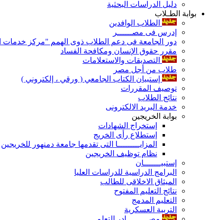
دليل الدراسات البحثية
بوابة الطـلاب
الطلاب الوافدين
إدرس فى مصــــــر
دور الجامعة فى دعم الطلاب ذوى الهمم "مركز خدمات ال
مقرر حقوق الإنسان ومكافحة الفساد
التصديقات والاستعلامات
طلاب من أجل مصر
إستبيان الكتاب الجامعي ( ورقي ، إلكتروني )
توصيف المقررات
نتائج الطلاب
خدمة البريد الالكترونى
بوابة الخريجين
إستخراج الشهادات
إستطلاع رأى الخريج
المزايـــــــــا التى تقدمها جامعة دمنهور للخريجين
نظام توظيف الخريجين
إستبيـــــــان
البرامج الدراسية للدراسات العليا
الميثاق الاخلاقى للطالب
نتائج التعليم المفتوح
التعليم المدمج
التربية العسكرية
مصـــــــــادر التعلم