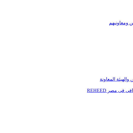
س ومعاونيهم
الهيئة المعاونة
فى مصر REHEED